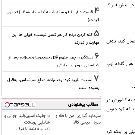
جودی مهمات 155 میلی متری توپخانه‌ای در ارتش آمریکا
4
قیمت دلار، طلا و سکه شنبه ۱۷ مرداد ۱۴۰۵ (+جدول
قیمت)
5
کته کردن برنج کار هر کسی نیست؛ خیلی ها این
عمال کند، تلاش
مهارت را ندارند
6
دستگیری چهار متهم قتل حمیدرضا رجب‌زاده پس از
 هزار گلوله توپ
شناسایی خودروی ربایش
7
تسنیم تایید کرد: رجب‌زاده، مداح سرشناس، به‌قتل
.
رسیده است
ه به کشورش در
مطالب پیشنهادی
د که کره جنوبی
سرمایه گذاری امن با طلا و
با جلبک اسپیرولینا جوانی و
نقره | دیجی کالا
شادابی پوستت
تضمینه50%تخفیف
ی بر اینکه کره