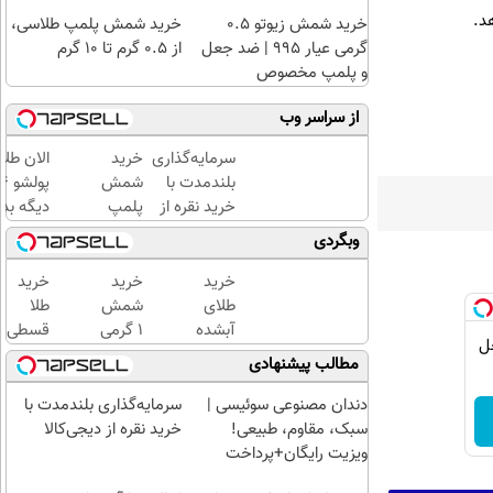
هد.
خرید شمش زیوتو ۰.۵
خرید شمش پلمپ طلاسی،
گرمی عیار ۹۹۵ | ضد جعل
از ۰.۵ گرم تا ۱۰ گرم
و پلمپ مخصوص
از سراسر وب
سرمایه‌گذاری
خرید
الان طلا
بلندمدت با
شمش
خرید نقره از
پلمپ
دیگه بده
دیجی‌کالا
طلاسی،
سرمایه‌گ
وبگردی
از ۰.۵
طلا با ا
گرم تا
بی‌بهره
خرید
خرید
خرید
۱۰ گرم
طلای
شمش
طلا
آبشده
1 گرمی
قسطی
| ضد جعل
حتی با
از
شد!!!!!!
مطالب پیشنهادی
۱۰۰هزارتومان
طلاسی
دندان مصنوعی سوئیسی |
سرمایه‌گذاری بلندمدت با
سبک، مقاوم، طبیعی!
خرید نقره از دیجی‌کالا
ویزیت رایگان+پرداخت
اقساطی😍