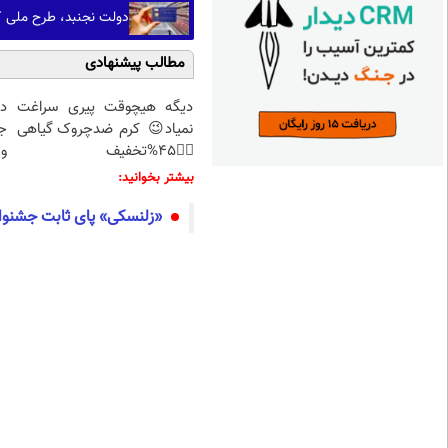
دولت نجنبد، طرح ملی کا
مطالب پیشنهادی
دیگه هیچوقت پیری سراغت
د
نمیاد😉 کرم ضدچروک گیاهی
ج
👈🏻45%تخفیف
و 
بیشتر بخوانید:
«زلنسکی» پای ثابت جشنوا