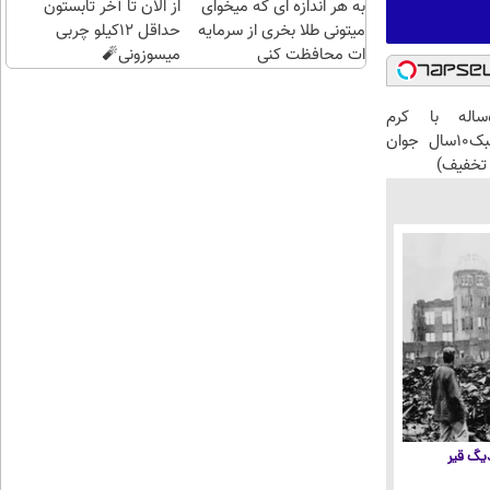
به هر اندازه ای که میخوای
از الان تا آخر تابستون
میتونی طلا بخری از سرمایه
حداقل 12کیلو چربی
ات محافظت کنی
میسوزونی🧨
این آقای58ساله با کرم
ضدچروک جلبک10سال جوان
تخفیف)
 دیگ قیر