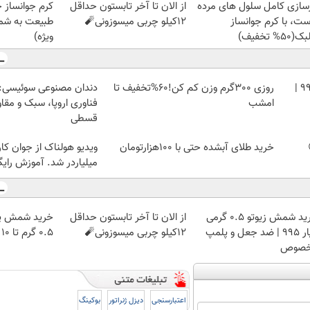
زسازی کامل سلول های مرده
از الان تا آخر تابستون حداقل
کرم جوانساز 
ست، با کرم جوانساز
12کیلو چربی میسوزونی🧨
طبیعت به شما
50% تخفیف)
ویژه)
خرید شمش زیوتو ۰.۵ گرمی عیار ۹۹۵ |
روزی 300گرم وزن کم کن!60%تخفیف تا
دندان مصنوعی سوئیسی:
امشب
فناوری اروپا، سبک و مقا
قسطی
خرید طلای آبشده حتی با ۱۰۰هزارتومان
ویدیو هولناک از جوان کا
میلیاردر شد. آموزش رایگ
خرید شمش زیوتو ۰.۵ گرمی
از الان تا آخر تابستون حداقل
خرید شمش پل
عیار ۹۹۵ | ضد جعل و پلمپ
12کیلو چربی میسوزونی🧨
۰.۵ گرم تا ۱۰ گرم
صوص
اعتبارسنجی
دیزل ژنراتور
بوکینگ