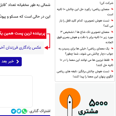
شرکت کن!
شمالی به طور مخفیانه تعداد "قابل 
معمای ریاضی؛ رکورد حل این چالش 10 ثانیه
است
این در حالی است که مسکو و پیونگ‌
تست هوش تصویری: کدام کلید قفل را باز
می کند؟
معمای تصویری تک شاخ ها / تشخیص 3
پربیننده ترین پست همین ی
مورد زیر 10 ثانیه برابر با دقت و هوش بصری فوق
العاده
عکس یادگاری فرزندان آخر
یک معمای ریاضی/ خیلی ها برای رسیدن به
جواب دچار چالش می شوند، شما چطور؟
فقط تیزبین ها می توانند این معما را در 10
خبر بعد
ثانیه حل کنند!
تست هوش چالش برانگیز: نابغه های ریاضی
الگوی پنهان این معما را پیدا کنند!
اشتراک گذاری :