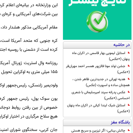
بین شرکت‌های آمریکایی و کره‌ای 
مقام آمریکایی مذکور هشدار داد، ان
کره جنوبی که متحد آمریکا است، ب
در حاشیه
کرده است از دشمنی با روسیه اجتن
استایل لیمویی بهار قاسمی در اکران ماه
پنهان (+عکس)
روزنامه وال استریت ژورنال آمریک
جشن تولد مونا فائزپور همسر احمد مهران‌فر
155 میلی متری به اوکراین تحویل داده شود.
(+عکس)
هدیه تهرانی در جدیدترین ظاهر شدن ،
ولودیمیر زلنسکی، رئیس‌جمهور اوک
همچنان ساده و اسپورت (عکس)
عکس پدرانه سپند امیرسلیمانی با شعری
یون سوک یول، رئیس جمهور کره ج
احساسی (+عکس)
استایل شیک لیندا کیانی در اکران ماه پنهان
خصوص از بین رفتن روابط دوجانبه
(+عکس)
هیچ سلاح مرگباری در اختیار اوکرای
باشگاه مغز
جان کربی، سخنگوی شورای امنیت مل
چالش بینایی؛ اگر تیزبین و سریع هستی