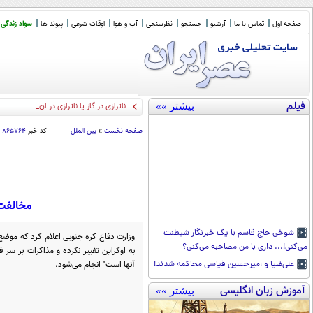
صفحه اول
تماس با ما
آرشیو
جستجو
نظرسنجی
آب و هوا
اوقات شرعی
پیوند ها
سواد زندگی
فیلم
بیشتر »»
ناترازی در گاز یا ناترازی در انرژی؟
صفحه نخست
»
بین الملل
کد خبر
۸۶۵۷۶۴
مخالفت 
شوخی حاج قاسم با یک خبرنگار شیطنت
وزارت دفاع کره جنوبی اعلام کرد که موض
می‌کنی!... داری با من مصاحبه می‌کنی؟
به اوکراین تغییر نکرده و مذاکرات بر سر 
آنها است" انجام می‌شود.
علی‌ضیا و امیرحسین قیاسی محاکمه شدند!
آموزش زبان انگلیسی
بیشتر »»