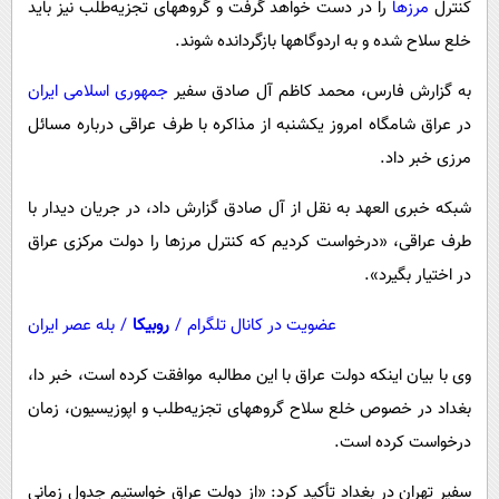
کنترل
مرزها
را در دست خواهد گرفت و گروههای تجزیه‌طلب نیز باید
پیامک
سرگرمی
خلع سلاح شده و به اردوگاهها بازگردانده شوند.
روانشناسی
فناوری
به گزارش فارس، محمد کاظم آل صادق سفیر
جمهوری اسلامی ایران
آشپزی
گوناگون
در عراق شامگاه امروز یکشنبه از مذاکره با طرف عراقی درباره مسائل
دانلود
حوادث
مرزی خبر داد.
محیط زیست
شبکه خبری العهد به نقل از آل صادق گزارش داد، در جریان دیدار با
سلامت
طرف عراقی، «درخواست کردیم که کنترل مرزها را دولت مرکزی عراق
فرهنگی
در اختیار بگیرد».
بین الملل
عضویت در کانال تلگرام
/
روبیکا
/
بله عصر ایران
اجتماعی
وی با بیان اینکه دولت عراق با این مطالبه موافقت کرده است، خبر دا،
حیات وحش
بغداد در خصوص خلع سلاح گروههای تجزیه‌طلب و اپوزیسیون، زمان
سیاست خارجی
درخواست کرده است.
سفیر تهران در بغداد تأکید کرد: «از دولت عراق خواستیم جدول زمانی