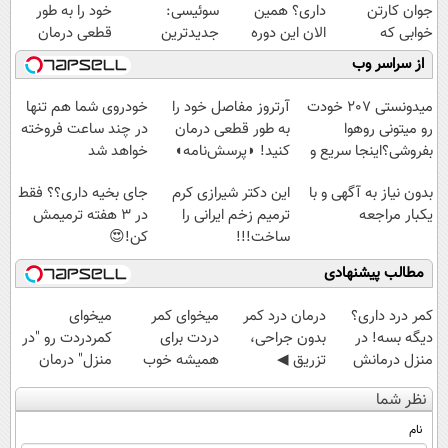
جوان کارتن
داری؟ همین
سوئیسی:
خود را به طور
خوابی که
الان این دوره
جدیدترین
قطعی درمان
میلیاردر شد.
رایگان رو شرکت
فناوری اروپا،
کنید!
از سراسر وب
آموزش رایگان
کن تا دیر نشده!
سبک و مقاوم |
◗پرسش‌نامه◖
پرداخت قسطی
میدونستی 207 خودت
آرتروز مفاصل خود را
خودروی شما هم تنها
رو میتونی روهوا
به طور قطعی درمان
در چند ساعت فروخته
بفروشی؟اینجا سریع و
کنید! ◗پرسش‌نامه◖
خواهد شد
راحت بفروش
بدون نیاز به آگهی و با
این دکتر شیرازی کرم
جای بخیه داری؟؟ فقط
یکبار مراجعه
ترمیم زخم ایرانی را
در 3 هفته ترمیمش
ساخت!!!
کن!😍
مطالب پیشنهادی
کمر درد داری؟
درمان درد کمر
میخوای کمر
میخوای
دیگه بسه! در
بدون جراحی،
دردت برای
کمردردت رو "در
منزل درمانش
تزریق ◀
همیشه خوب
منزل" درمان
کن
پرسش‌نامه رو پر
شه؟ ◀
کنی؟ (◂فیلم +
نظر شما
(◀پرسش‌نامه)
کن ▶
پرسش‌نامه رو پر
◂پرسش‌نامه)
کن!
نام