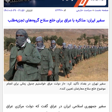
سیاسی
اقتصاد
صفحه نخست
»
سیاست خارجی
کد
۸۶۶۹۷۰
انتشار:
۲۱:۵۶ - ۲۹-۰۸-۱۴۰۱
جامعه
اقتصادی
سفیر ایران: مذاکره با عراق برای خلع سلاح گروه‌های تجزیه‌طلب
ورزشی
اجتماعی
خودرو
بین الملل
حوادث
فرهنگ و هنر
سیاست خارجی
سلامت
علم و دانش
یک برش دانایی
قرآن
فناوری و It
محیط زیست
گوناگون
علمی
سفر و تفریح
فیلم
سرگرمی
اخبار کریپتو
سفیر تهران در بغداد تأکید کرد: «از دولت عراق خواستیم جدول زمانی برای انجام
عصر ایران 2
اقتصاد
باشگاه مغز
موضوع خلع سلاح معارضان تعیین کند».
آموزش زبان
خواندنی ها و دیدنی ها
ورزش
مجله تصویری سلاح
داستان کوتاه
سیاست
سفیر جمهوری اسلامی ایران در عراق گفت که دولت مرکزی عراق