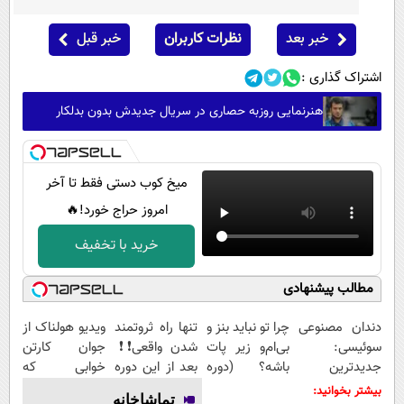
خبر بعد
نظرات کاربران
خبر قبل
اشتراک گذاری :
هنرنمایی روزبه حصاری در سریال جدیدش بدون بدلکار
میخ کوب دستی فقط تا آخر
امروز حراج خورد!🔥
خرید با تخفیف
مطالب پیشنهادی
دندان مصنوعی
چرا تو نباید بنز و
تنها راه ثروتمند
ویدیو هولناک از
سوئیسی:
بی‌ام‌و زیر پات
شدن واقعی❗❗
جوان کارتن
جدیدترین
باشه؟ (دوره
بعد از این دوره
خوابی که
فناوری اروپا،
رایگان درآمد
تو خواب هم
میلیاردر شد.
بیشتر بخوانید:
تماشاخانه