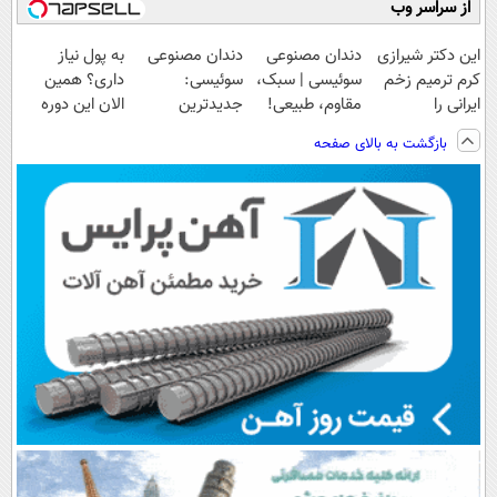
از سراسر وب
این دکتر شیرازی
دندان مصنوعی
دندان مصنوعی
به پول نیاز
کرم ترمیم زخم
سوئیسی | سبک،
سوئیسی:
داری؟ همین
ایرانی را
مقاوم، طبیعی!
جدیدترین
الان این دوره
ساخت!!!
ویزیت
فناوری اروپا،
رایگان رو شرکت
بازگشت به بالای صفحه
رایگان+پرداخت
سبک و مقاوم |
کن تا دیر نشده!
اقساطی😍
پرداخت قسطی