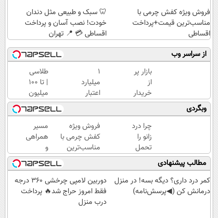
فروش ویژه کفش چرمی با
🦷 سبک و طبیعی مثل دندان
مناسب‌ترین قیمت+پرداخت
خودت! نصب آسان و پرداخت
اقساطی
اقساطی 💳 📍 تهران
از سراسر وب
بازار پر
۱
طلاسی
از
میلیارد
| تا 100
خریدار
اعتبار
میلیون
جک
خرید
وام
وبگردی
S3 /
طلا |
آنی
ماشینتو
بدون
خرید
چرا درد
فروش ویژه
مسیر
به
ضامن
طلا💰
زانو را
کفش چرمی با
همراهی
راحتی
و چک
ثبت
تحمل
مناسب‌ترین
و
بفروش
نام
می‌کنی؟
قیمت+پرداخت
گزارش
مطالب پیشنهادی
کن!
خیلی
اقساطی
عملکرد
ساده
گروه
کمر درد داری؟ دیگه بسه! در منزل
دوربین لامپی چرخشی 360 درجه
درمنزل
اسنپ
درمانش کن (◀پرسش‌نامه)
فقط امروز حراج شد🔥 پرداخت
درمانش
در
درب منزل
کن
۱۴۰۴