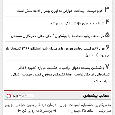
3
اکونومیست: پرداخت عوارض به ایران بهتر از ادامه تنش است
4
شرط جدید برای بازنشستگی اعلام شد
5
دو نکته درباره مصاحبه با پزشکیان / جای خالی خبرنگاران مستقل
6
غول 586 اسب بخاری هواوی وارد میدان شد؛ استلاتو 1366 کیلومتر راه
می رود (+عکس)
7
واشنگتن پست: دعوای ترامپ با هگست درباره کمبود ذخائر
تسلیحاتی آمریکا/ ترامپ: افشا کنندگان موضوع کمبود مهمات، زندانی
خواهند شد
مطالب پیشنهادی
به بزرگترین جشنواره ایمپلنت تهران
درمان درد کمر بدون جراحی، تزریق
سر بزنید ! | فقط ۲۵ میلیون !
◀ پرسش‌نامه رو پر کن ▶