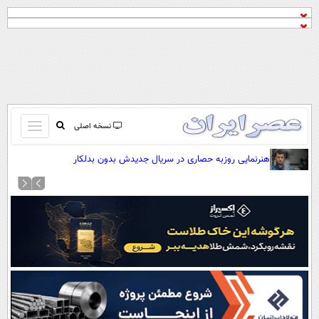
باز
نسخه اصلی
و
صفحه اول
هنرنمایی روزبه حصاری در سریال جدیدش بدون بدلکار
بسته
تماس با ما
کردن
آرشیو
منو
جستجو
نظرسنجی
آب و هوا
اوقات شرعی
پیوند ها
سواد زندگی