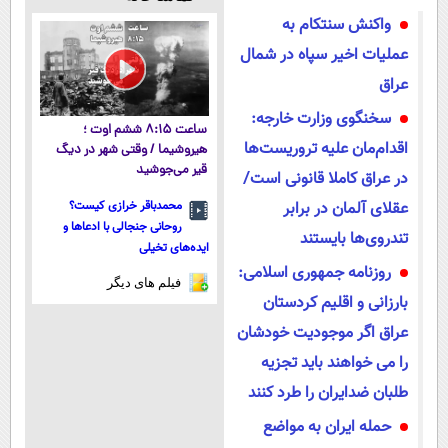
سبک و مقاوم |
میلیاردی)
پول در بیار😍
آموزش رایگان
واکنش سنتکام به
پرداخت قسطی
عملیات اخیر سپاه در شمال
عراق
سخنگوی وزارت خارجه:
ساعت ۸:۱۵ ششم اوت ؛
اقدام‌مان علیه تروریست‌ها
هیروشیما / وقتی شهر در دیگ
قیر می‌جوشید
در عراق کاملا قانونی است/
عقلای آلمان در برابر
محمدباقر خرازی کیست؟
روحانی جنجالی با ادعاها و
تندروی‌ها بایستند
ایده‌های تخیلی
روزنامه جمهوری اسلامی:
فیلم های دیگر
بارزانی و اقلیم کردستان
عراق اگر موجودیت خودشان
را می خواهند باید تجزیه
طلبان ضدایران را طرد کنند
حمله ایران به مواضع