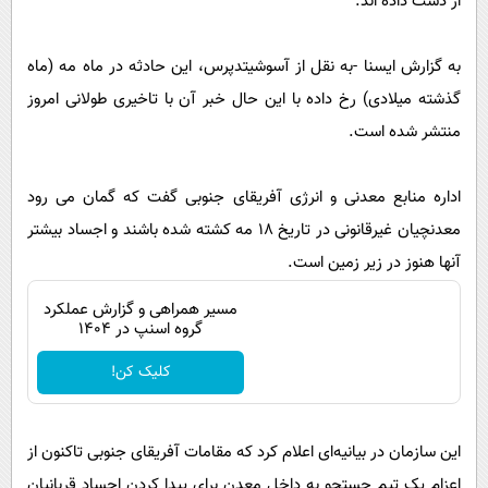
از دست داده اند.
پیامک
سرگرمی
روانشناسی
فناوری
به گزارش ایسنا -به نقل از آسوشیتدپرس، این حادثه در ماه مه (ماه
آشپزی
گوناگون
گذشته میلادی) رخ داده با این حال خبر آن با تاخیری طولانی امروز
دانلود
منتشر شده است.
حوادث
محیط زیست
اداره منابع معدنی و انرژی آفریقای جنوبی گفت که گمان می رود
سلامت
معدنچیان غیرقانونی در تاریخ ۱۸ مه کشته شده باشند و اجساد بیشتر
فرهنگی
آنها هنوز در زیر زمین است.
بین الملل
مسیر همراهی و گزارش عملکرد
گروه اسنپ در ۱۴۰۴
اجتماعی
کلیک کن!
حیات وحش
سیاست خارجی
این سازمان در بیانیه‌ای اعلام کرد که مقامات آفریقای جنوبی تاکنون از
اعزام یک تیم جستجو به داخل معدن برای پیدا کردن اجساد قربانیان