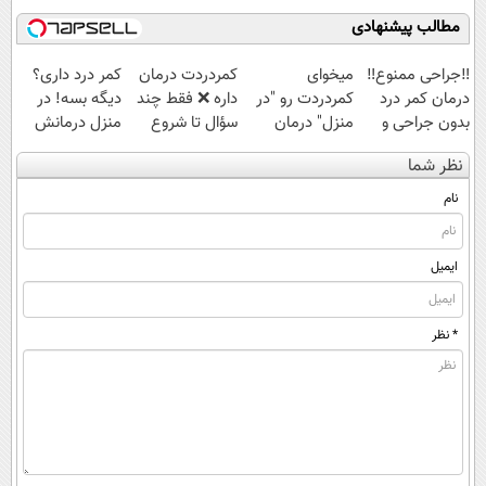
ساخت!
مطالب پیشنهادی
‼️جراحی ممنوع‼️
میخوای
‌کمردردت درمان
کمر درد داری؟
درمان کمر درد
کمردردت رو "در
داره ❌ فقط چند
دیگه بسه! در
بدون جراحی و
منزل" درمان
سؤال تا شروع
منزل درمانش
دوره نقاهت
کنی؟ (◂فیلم +
بهبودی فاصله‌
کن
نظر شما
◂پرسش‌نامه)
داری!
(◀پرسش‌نامه)
نام
ایمیل
* نظر