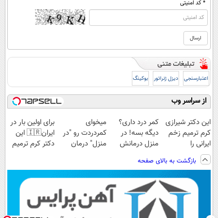
* کد امنیتی
اعتبارسنجی
دیزل ژنراتور
بوکینگ
از سراسر وب
این دکتر شیرازی
کمر درد داری؟
میخوای
برای اولین بار در
کرم ترمیم زخم
دیگه بسه! در
کمردردت رو "در
ایران🇮🇷 این
ایرانی را
منزل درمانش
منزل" درمان
دکتر کرم ترمیم
ساخت!!!
کن
کنی؟ (◂فیلم +
کننده 23 روزه
بازگشت به بالای صفحه
(◀پرسش‌نامه)
◂پرسش‌نامه)
ساخت!