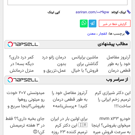
لینک کوتاه:
کپی لینک
‌گزارش خطا در خبر
برچسب ها:
انفجار
،
معدن
مطالب پیشنهادی
آرتروز مفاصل
ماشین برلیانس
درمان زانو درد
کمر درد داری؟
خود را به طور
گذاشتی برای
بدون
دیگه بسه! در
قطعی درمان
فروش؟ با خیال
عمل،تزریق و
منزل درمانش
کنید!
راحت بفروش
دارو
کن
از سراسر وب
◗پرسش‌نامه◖
(◂پرسش‌نامه)
(◀پرسش‌نامه)
این دکتر شیرازی کرم
آرتروز مفاصل خود را
میدونستی 207 خودت
ترمیم زخم ایرانی را
به طور قطعی درمان
رو میتونی روهوا
ساخت!!!
کنید! ◗پرسش‌نامه◖
بفروشی؟اینجا سریع و
راحت بفروش
خودرو mvm x33
برای اولین بار در ایران
جای بخیه داری؟؟ فقط
میخوای بفروشی؟ اینجا
🇮🇷 این دکتر کرم
در 3 هفته ترمیمش
به سرعت فروش میره
ترمیم کننده 23 روزه
کن!😍