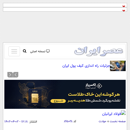
باز
نسخه اصلی
و
صفحه اول
جزئیات راه اندازی کیف پول ایران
بسته
تماس با ما
کردن
آرشیو
منو
جستجو
نظرسنجی
آب و هوا
اوقات شرعی
پیوند ها
صفحه نخست
»
حوادث
کد
۸۹۵۰۲۸
انتشار:
۱۶:۱۸ - ۰۲-۰۴-۱۴۰۲
سواد زندگی