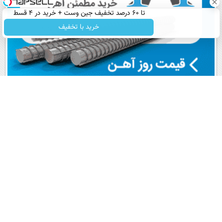
تا 60 درصد تخفیف جین وست + خرید در 4 قسط
خرید با تخفیف
پربیننده های روز
آخرین اخبار