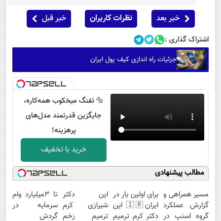
خبر بعد
نظرات کاربران
خبر قبل
اشتراک گذاری :
جزئیات راه اندازی کیف پول ایران
🔩 تفنگ میخکوب همه‌کاره،
جایگزین قدرتمند مدل‌های
پرهزینه!
خرید با تخفیف
مطالب پیشنهادی
مسیر همراهی و
برای اولین بار در
این دکتر
تا 3میلیارد وام
گزارش عملکرد
ایران🇮🇷 این
شیرازی کرم
سرمایه در
گروه اسنپ در
دکتر کرم ترمیم
ترمیم زخم
گردش