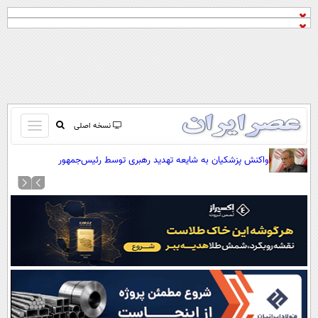
باز
نسخه اصلی
و
صفحه اول
واکنش پزشکیان به شایعه تهدید رهبری توسط رئیس‌جمهور
بسته
تماس با ما
کردن
آرشیو
منو
جستجو
نظرسنجی
آب و هوا
اوقات شرعی
پیوند ها
سواد زندگی