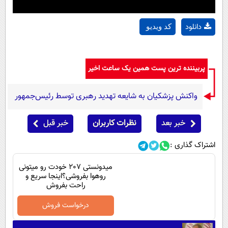
دانلود
کد ویدیو
پربیننده ترین پست همین یک ساعت اخیر
واکنش پزشکیان به شایعه تهدید رهبری توسط رئیس‌جمهور
خبر بعد
نظرات کاربران
خبر قبل
اشتراک گذاری :
میدونستی 207 خودت رو میتونی
روهوا بفروشی؟اینجا سریع و
راحت بفروش
درخواست فروش