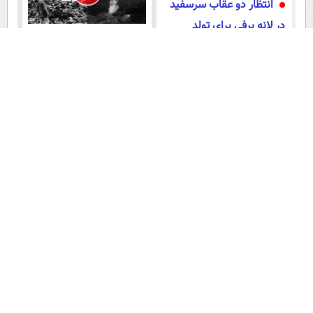
انتظار دو عقاب سرسفید
در لانه برفی برای تولد
ساعت ۸:۱۵ ششم اوت ؛
جوجه‌ها (فیلم)
هیروشیما / وقتی شهر در دیگ
قیر می‌جوشید
مبارزه‌ مرگبار عقاب با یک
محمدباقر خرازی کیست؟
مار کبری سمی (عکس)
روحانی جنجالی با ادعاها و
ایده‌های تخیلی
فیلم های دیگر
عضویت در اینستاگرام عصر ایران
۱۵ سال پیش در چنین روزی
این لحظه با حافظ