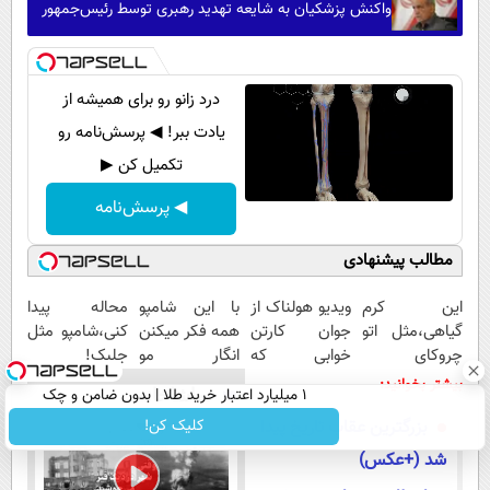
واکنش پزشکیان به شایعه تهدید رهبری توسط رئیس‌جمهور
درد زانو رو برای همیشه از
یادت ببر! ◀ پرسش‌نامه رو
تکمیل کن ▶
◀ پرسش‌نامه
مطالب پیشنهادی
این کرم
ویدیو هولناک از
با این شامپو
محاله پیدا
گیاهی،مثل اتو
جوان کارتن
همه فکر میکنن
کنی،شامپو مثل
چروکای
خوابی که
انگار مو
جلبک!
پوستتوصاف
میلیاردر شد.
کاشتی!!!!!
ضدریزش+رویش
بیشتر بخوانید:
۱ میلیارد اعتبار خرید طلا | بدون ضامن و چک
تماشاخانه
میکنه!50%تخفیف
آموزش رایگان
مجدد40%تخفیف
کلیک کن!
بزرگترین عقاب تاریخ پیدا
شد (+عکس)