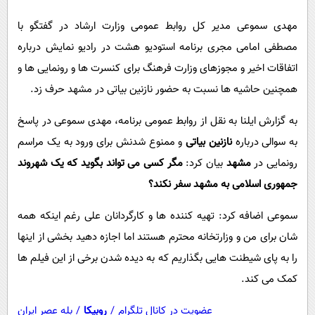
پیامک
سرگرمی
مهدی سموعی مدیر کل روابط عمومی وزارت ارشاد در گفتگو با
روانشناسی
فناوری
مصطفی امامی مجری برنامه استودیو هشت در رادیو نمایش درباره
آشپزی
گوناگون
اتفاقات اخیر و مجوزهای وزارت فرهنگ برای کنسرت ها و رونمایی ها و
دانلود
حوادث
همچنین حاشیه ها نسبت به حضور نازنین بیاتی در مشهد حرف زد.
محیط زیست
به گزارش ایلنا به نقل از روابط عمومی برنامه، مهدی سموعی در پاسخ
سلامت
به سوالی درباره
نازنین بیاتی
و ممنوع شدنش برای ورود به یک مراسم
رونمایی در
مشهد
بیان کرد:
مگر کسی می تواند بگوید که یک شهروند
فرهنگی
جمهوری اسلامی به مشهد سفر نکند؟
بین الملل
سموعی اضافه کرد: تهیه کننده ها و کارگردانان علی رغم اینکه همه
اجتماعی
شان برای من و وزارتخانه محترم هستند اما اجازه دهید بخشی از اینها
حیات وحش
را به پای شیطنت هایی بگذاریم که به دیده شدن برخی از این فیلم ها
سیاست خارجی
کمک می کند.
عضویت در کانال تلگرام
/
روبیکا
/
بله عصر ایران