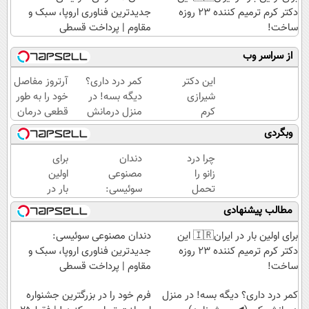
دکتر کرم ترمیم کننده 23 روزه
جدیدترین فناوری اروپا، سبک و
ساخت!
مقاوم | پرداخت قسطی
از سراسر وب
این دکتر
کمر درد داری؟
آرتروز مفاصل
شیرازی
دیگه بسه! در
خود را به طور
کرم
منزل درمانش
قطعی درمان
ترمیم
کن
کنید!
وبگردی
زخم
(◀پرسش‌نامه)
◗پرسش‌نامه◖
ایرانی را
چرا درد
دندان
برای
ساخت!!!
زانو را
مصنوعی
اولین
تحمل
سوئیسی:
بار در
می‌کنی؟
جدیدترین
ایران
مطالب پیشنهادی
خیلی
فناوری
🇮🇷
ساده
اروپا،
این
برای اولین بار در ایران🇮🇷 این
دندان مصنوعی سوئیسی:
درمنزل
سبک و
دکتر
دکتر کرم ترمیم کننده 23 روزه
جدیدترین فناوری اروپا، سبک و
درمانش
مقاوم |
کرم
ساخت!
مقاوم | پرداخت قسطی
کن
پرداخت
ترمیم
کمر درد داری؟ دیگه بسه! در منزل
قسطی
کننده
فرم خود را در بزرگترین جشنواره