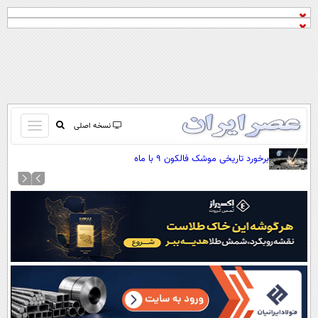
باز
نسخه اصلی
و
صفحه اول
برخورد تاریخی موشک فالکون ۹ با ماه
بسته
تماس با ما
کردن
آرشیو
منو
جستجو
نظرسنجی
آب و هوا
اوقات شرعی
پیوند ها
سواد زندگی