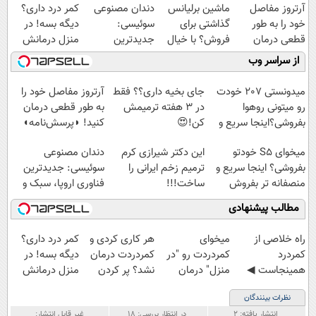
آرتروز مفاصل
ماشین برلیانس
دندان مصنوعی
کمر درد داری؟
خود را به طور
گذاشتی برای
سوئیسی:
دیگه بسه! در
قطعی درمان
فروش؟ با خیال
جدیدترین
منزل درمانش
کنید!
راحت بفروش
فناوری اروپا،
کن
از سراسر وب
◗پرسش‌نامه◖
سبک و مقاوم |
(◀پرسش‌نامه)
پرداخت قسطی
میدونستی 207 خودت
جای بخیه داری؟؟ فقط
آرتروز مفاصل خود را
رو میتونی روهوا
در 3 هفته ترمیمش
به طور قطعی درمان
بفروشی؟اینجا سریع و
کن!😍
کنید! ◗پرسش‌نامه◖
راحت بفروش
میخوای S5 خودتو
این دکتر شیرازی کرم
دندان مصنوعی
بفروشی؟ اینجا سریع و
ترمیم زخم ایرانی را
سوئیسی: جدیدترین
منصفانه تر بفروش
ساخت!!!
فناوری اروپا، سبک و
مقاوم | پرداخت
مطالب پیشنهادی
قسطی
‌راه خلاصی از
میخوای
هر کاری کردی و
کمر درد داری؟
کمردرد
کمردردت رو "در
کمردردت درمان
دیگه بسه! در
همینجاست ◀
منزل" درمان
نشد؟ پر کردن
منزل درمانش
فقط کافیه فرم
کنی؟ (◂فیلم +
پرسشنامه و
کن
نظرات بینندگان
رو پر کنی!
◂پرسش‌نامه)
دریافت راه حل
(◀پرسش‌نامه)
انتشار یافته:
۲
در انتظار بررسی:
۱۸
غیر قابل انتشار: