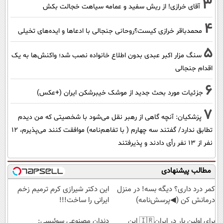
3
آقای خرازی! از ریش سفید و عمامه سیاهت خجالت بکش
4
محمدباقر خرازی کیست؟روحانی جنجالی با ادعاها و ایده‌های تخیلی
5
سنگ مزار اکبر عبدی بدون اطلاع خانواده نصب شد؛ واکنش‌ها به یک
اقدام جنجالی
6
جزئیات مورد بحث جدید از موشک خیبرشکن ایران (+عکس)
7
پزشکیان‌: آنچه گاهی از رهبر نقل می‌شود با شخصیتی که من دیدم
تطابق ندارد/ گفتند سه چهارم ( با تفاهم‌نامه) موافقت کنند می‌پذیرم، 12
نفر از 13 نفر رأی دادند و پذیرفتند
مطالب پیشنهادی
کمر درد داری؟ دیگه بسه! در منزل
این دکتر شیرازی کرم ترمیم زخم
درمانش کن (◀پرسش‌نامه)
ایرانی را ساخت!!!
برای اولین بار در ایران🇮🇷 این
دندان مصنوعی سوئیسی: