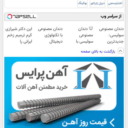
اعتبارسنجی
دیزل ژنراتور
بوکینگ
از سراسر وب
دندان مصنوعی
🦷 دندان
دندان مصنوعی
این دکتر شیرازی
سوئیسی:
مصنوعی
با تکنولوژی
کرم ترمیم زخم
جدیدترین
سوئیسی با
دیجیتال
ایرانی را
فناوری اروپا،
تکنولوژی
سوئیسی🇨🇭
ساخت!!!
بازگشت به بالای صفحه
سبک و مقاوم |
دیجیتال |
پرداخت قسطی
پرداخت در 4
قسط |📍 تهران