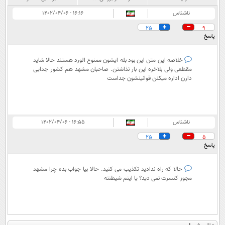
ناشناس
۱۶:۱۶ - ۱۴۰۲/۰۴/۰۶
25
9
پاسخ
خلاصه این متن این بود بله ایشون ممنوع الورد هستند حالا شاید
مقطعی ولی بلاخره این بار نذاشتن. صاحبان مشهد هم کشور جدایی
دارن اداره میکنن قوانینشون جداست
ناشناس
۱۶:۵۵ - ۱۴۰۲/۰۴/۰۶
25
5
پاسخ
حالا که راه ندادید تکذیب می کنید. حالا بیا جواب بده چرا مشهد
مجوز کنسرت نمی دید؟ یا اینم شیطنته