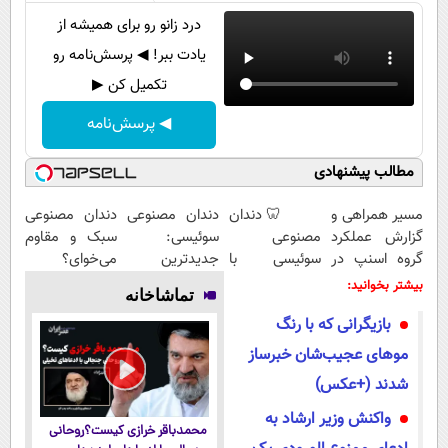
درد زانو رو برای همیشه از
یادت ببر! ◀ پرسش‌نامه رو
تکمیل کن ▶
◀ پرسش‌نامه
مطالب پیشنهادی
مسیر همراهی و
🦷 دندان
دندان مصنوعی
دندان مصنوعی
گزارش عملکرد
مصنوعی
سوئیسی:
سبک و مقاوم
گروه اسنپ در
سوئیسی با
جدیدترین
می‌خوای؟
۱۴۰۴
تکنولوژی
فناوری اروپا،
پرداخت
بیشتر بخوانید:
تماشاخانه
دیجیتال |
سبک و مقاوم |
اقساطی هم
بازیگرانی که با رنگ
پرداخت در 4
پرداخت قسطی
داریم!😍 | 📍
قسط |📍 تهران
تهران
موهای عجیب‌شان خبرساز
شدند (+عکس)
واکنش وزیر ارشاد به
محمدباقر خرازی کیست؟روحانی