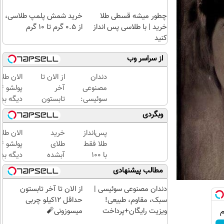
چطور میشه قسطی طلا
خرید شمش پلمپ طلاسی،
خرید | با طلاسی پس انداز
از ۰.۵ گرم تا ۱۰ گرم
کنید
از سراسر وب
دندان
از الان تا
الان طلا
مصنوعی
آخر
سوئیسی:
تابستون
دیگه بده
جدیدترین
حداقل
سرمایه‌گ
وبگردی
فناوری
12کیلو
طلا با ا
اروپا،
چربی
بی‌بهره
پس‌انداز
خرید
الان طلا
سبک و
میسوزونی
طلا فقط
طلای
مقاوم |
🧨
با ۱۰۰
آبشده
دیگه بده
پرداخت
هزارتومان
حتی با
سرمایه‌گ
مطالب پیشنهادی
قسطی
(امن و
۱۰۰هزارتومان
طلا با ا
راحت)
بی‌بهره
دندان مصنوعی سوئیسی |
از الان تا آخر تابستون
سبک، مقاوم، طبیعی!
حداقل 12کیلو چربی
ویزیت رایگان+پرداخت
میسوزونی🧨
اقساطی😍