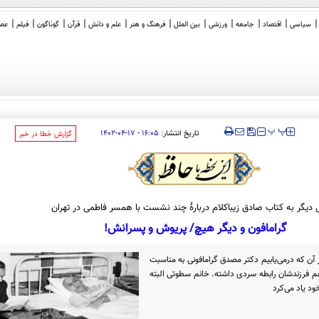
سیاسی
اقتصاد
جامعه
ورزشی
بین الملل
فرهنگ و هنر
علم و دانش
قرآن
گوناگون
فیلم
عصر 
‍‍‍ پ
پ
تاریخ انتشار:
۱۶:۰۵ - ۱۷-۰۴-۱۴۰۲
‌گزارش خطا در خبر
 دیگر به کتاب صادق زیبا‌کلام دربارۀ چند نشست با همسر فاطمی در تهران
گرامافون و دیگر هیچ/ پریوش و پسرانش!
آن که درمی‌یابیم دکتر مصدق گرامافونی به مناسبت
 هم فرزندشان رابطه سردی داشته. خانم سطوتی البته
ود یاد می‌کرد