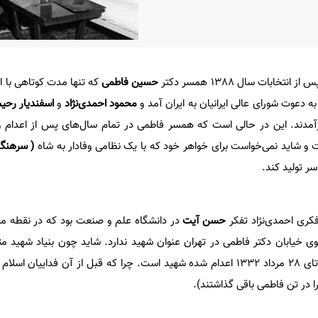
تخابات سال 1388 همسر دکتر
حسین فاطمی
که تنها مدت کوتاهی با او 
 دعوت شورای عالی ایرانیان به ایران آمد و
محمود احمدی‌نژاد
و
اسفندیار رحی
ر برآمدند. این در حالی است که همسر فاطمی در تمام سال‌های پس از اعدام 
 و شاید نمی‌خواست برای خواهر خود که با یک نظامی وفادار به شاه
( سرهنگ 
سر تولید کند.
ری احمدی‌نژاد تفکر
حسن آیت
در دانشگاه علم و صنعت بود که در نقطه م
ز بعد از 45 سال تابلوی خیابان دکتر فاطمی در تهران عنوان شهید ندارد. شاید چون بنیاد شهی
خارجه دکتر مصدق که بعد از کودتای 28 مرداد 1332 اعدام شده شهید است. چرا که قبل از آن فدایی
را در تن فاطمی باقی گذاشتند).