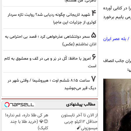
نامرئی: من هستم!
 در کتابی آورده
4
شهید لاریجانی چگونه ردیابی شد؟ روایت تازه سردار
ی یابیم برخورد
کوثری از جزئیات این ماجرا
5
سحر دولتشاهی عذرخواهی کرد ؛ قصد بی احترامی به
/
بله عصر ایران
اذان نداشتم (عکس)
6
امروز با حافظ: گُل در بَر و مِی در کَف و معشوق به کام
ران جانب انصاف
است
:
7
ساعت ۸:۱۵ ششم اوت ؛ هیروشیما / وقتی شهر در
دیگ قیر می‌جوشید
مطالب پیشنهادی
از الان تا آخر تابستون
هر کی طلا داره، غم نداره!
حداقل 12کیلو چربی
😊💎 (خرید طلا با چند
میسوزونی🧨
کلیک)