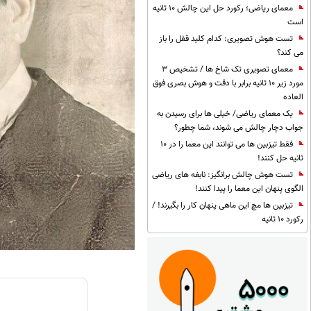
معمای ریاضی؛ رکورد حل این چالش 10 ثانیه
است
تست هوش تصویری: کدام کلید قفل را باز
می کند؟
معمای تصویری تک شاخ ها / تشخیص 3
مورد زیر 10 ثانیه برابر با دقت و هوش بصری فوق
العاده
یک معمای ریاضی/ خیلی ها برای رسیدن به
جواب دچار چالش می شوند، شما چطور؟
فقط تیزبین ها می توانند این معما را در 10
ثانیه حل کنند!
تست هوش چالش برانگیز: نابغه های ریاضی
الگوی پنهان این معما را پیدا کنند!
تیزبین ها مچ این ماهی پنهان کار را بگیرند! /
رکورد 10 ثانیه