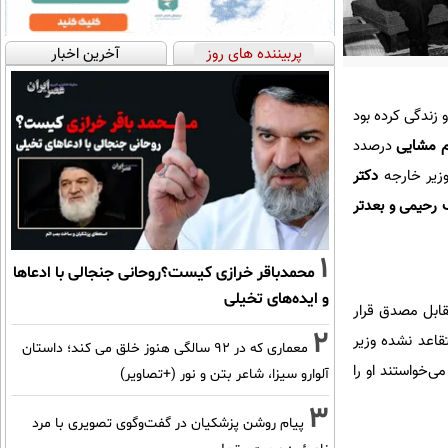
پربیننده های روز
آخرین اخبار
ز‌ندگی کرده بود
م مشایی
درصدد
وزیر خارجه
دکتر
رحیمی و بعدتر
1
محمدباقر خرازی کیست؟روحانی جنجالی با ادعاها
و ایده‌های تخیلی
قابل مصدق قرار
2
د متقاعد نشده وزیر
معماری که در 92 سالگی هنوز خلق می کند؛ داستان
ان اسلام می‌خواستند او را
آلوارو سیزا، شاعر بتن و نور (+تصاویر)
3
پیام روشن پزشکیان در گفت‌و‌گوی تصویری با مرد