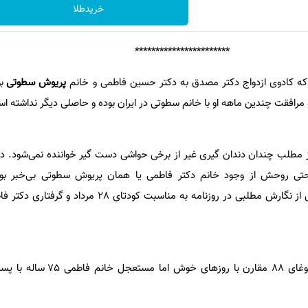
خریدطلا
************
ی که کادوی ازدواج دکتر مصدق به دکتر حسین فاطمی و خانم
پریوش سطوتی
بو
و مرافقت چندین ماهه او با خانم سطوتی در ایران بوده و حاصلی دیگر نداشته 
 مطلب چندان دندان گیری غیر از برخی حواشی دست گیر خواننده نمی‌شود. د
ه حتی روحش از وجود خانم دکتر فاطمی یا همان پریوش سطوتی بی‌خبر بود
آشنایی‌شان مرداد سال 1388 پس از نگارش مطلبی در روزنامه به مناسبت کود
اتفاقاً همان ایام در سال پُرغوغای 88 مقارن با