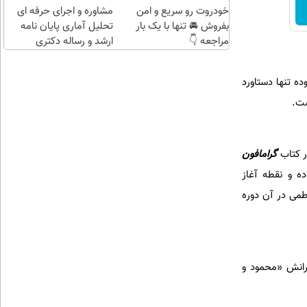
خودروت رو سریع و امن
مشاوره و اجرای حرفه ای
بفروش 🚘 تنها با یک بار
تحلیل آماری پایان نامه
مراجعه 👇
ارشد و رساله دکتری
ده تنها دستاورد
است.
ر کتاب
گرامافون
ه و نقطه آغاز
تای 28 مرداد و گرفتاری دکتر فاطمی در آن دوره
 روزهای خوش اما مستعجل خانم فاطمی 75 ساله با پسرانش «محمود و