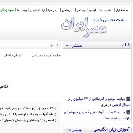
صفحه اول
تماس با ما
آرشیو
جستجو
نظرسنجی
آب و هوا
اوقات شرعی
پیوند ها
سواد زندگی
فیلم
بیشتر »»
دو نکته درباره مصاحبه با
_
صفحه نخست
»
سیاسی
کد خبر
۸۹۷۰۶۰
نگاهی
روایت یوتیوبر آمریکایی از ۲۲ میلیون زائر
امسال اربعین در عراق
از کتاب چیز زیادی دستگیرمان نمی‌شود جر 
حدود ۷ هزار مگاوات نیروگاه پنل خورشیدی
ازدواج آنها هدیه داد و او هم با فاطمی و
وارد مدار شده است
از احمدی‌نژاد و مشایی به عنوان «پسران» خ
آموزش زبان انگلیسی
بیشتر »»