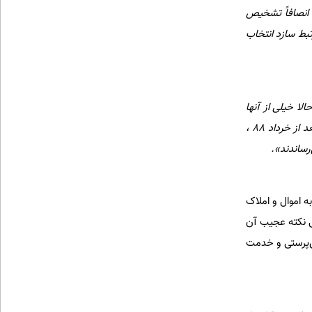
 انصافاً تشخیص
تبط سازد انتخاب
لا خیلی از آنها
تلاش می‌کردند که اموال‌شان را که از بین نرفته بود بازپس بگیرند و چه کسی قدرتمند‌تر و موثرتر از احمدی نژاد بعد از خرداد 88 ،
رساندند».
 اموال و املاک
لی نکته عجیب آن
ن‌پرستی و خدمت