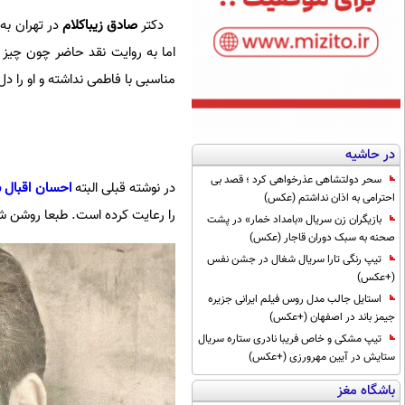
دکتر
صادق زیبا‌کلام
در تهران به 
اما به روایت نقد حاضر چون چیز 
مناسبی با فاطمی نداشته و او را دل
در حاشیه
سحر دولتشاهی عذرخواهی کرد ؛ قصد بی
در نوشته قبلی البته
احسان اقبال 
احترامی به اذان نداشتم (عکس)
را رعایت کرده است. طبعا روشن ش
بازیگران زن سریال «بامداد خمار» در پشت
صحنه به سبک دوران قاجار (عکس)
تیپ رنگی تارا سریال شغال در جشن نفس
(+عکس)
استایل جالب مدل روس فیلم ایرانی جزیره
جیمز باند در اصفهان (+عکس)
تیپ مشکی و خاص فریبا نادری ستاره سریال
ستایش در آیین مهرورزی (+عکس)
باشگاه مغز