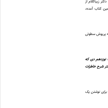
تر زیباکلام از
ین کتاب آمده،
تب و آثار مکتوب پس از کودتای 28 مرداد نیامده که پریوش سطوتی
د تا نوزدهم دی که
تر شرح خاطرات
برای نوشتن یک