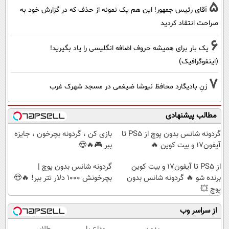
5
آقای رئیس جمهور! این هم یک نمونه از حذف که در گزارش خود به
صراحت انتقاد کردید
6
یک بار برای همیشه حروف اضافه انگلیسی را یاد بگیرید!
(اینفوگرافیک)
7
زنِ بادیگارد محافظ نیوشا ضیغمی در مسجد شهرک غرب
مطالب پیشنهادی
گردونه شانس بدون پوچ از PS5 تا
بازی کن ، گردونه بچرخون ، جایزه
آیفون17 و بیت کوین 🔥
ببر 🎮🔥😍
از PS5 تا آیفون17 و بیت کوین
گردونه شانس بدون پوچ |
برنده شو 🔥 گردونه شانس بدون
بچرخونش 1000 دلار تتر ببر! 🔥😍
پوچ 💥
از سراسر وب