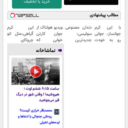
خرید با تخفیف
مطالب پیشنهادی
با این کرم
دندان مصنوعی
ویدیو هولناک از
این کرم
جوانساز، جوانی
سوئیسی:
جوان کارتن
گیاهی،مثل اتو
رو به خودت
جدیدترین
خوابی که
چروکای
برگردون(50%
فناوری اروپا،
میلیاردر شد.
پوستتوصاف
تماشاخانه
تخفیف)
سبک و مقاوم |
آموزش رایگان
میکنه!50%تخفیف
پرداخت قسطی
ساعت ۸:۱۵ ششم اوت ؛
هیروشیما / وقتی شهر در دیگ
قیر می‌جوشید
محمدباقر خرازی کیست؟
روحانی جنجالی با ادعاها و
ایده‌های تخیلی