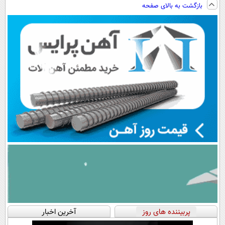
بازگشت به بالای صفحه
سبک و مقاوم |
پرداخت اقساطی
رایگان+پرداخت
پرداخت قسطی
💳 📍 تهران
اقساطی😍
پربیننده های روز
آخرین اخبار