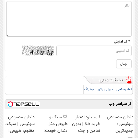
* کد امنیتی
اعتبارسنجی
دیزل ژنراتور
بوکینگ
از سراسر وب
دندان مصنوعی
۱ میلیارد اعتبار
🦷 سبک و
دندان مصنوعی
سوئیسی:
خرید طلا | بدون
طبیعی مثل
سوئیسی | سبک،
جدیدترین
ضامن و چک
دندان خودت!
مقاوم، طبیعی!
فناوری اروپا،
نصب آسان و
ویزیت