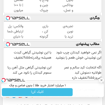
بدون
وداع با
طلاسی
بوتاکس
چین و
| تا 100
و عمل،
چروک
میلیون
با این
های
وام
وبگردی
کرم
سطحی و
آنی
جلبک،
عمقی
خرید
تجربه‌ی
بازی
والکس: پل
پوستت
پوست...
طلا💰
نوین
کن ،
ارتباطی شما
رو
ثبت
ترید با
گردونه
با دنیای
جوان
نام
والکس،
بچرخون
سرمایه‌گذاری
مطالب پیشنهادی
کن
کن!
آینده‌ای
، جایزه
دیجیتال
روشن
ببر 🎮
اگر نمی خواهید کبدتان چرب شود
با این نوشیدنی گیاهی کبدت
در
🔥😍
این نوشیدنی خوش طعم را بنوشید
همیشه پرقدرته55%تخفیف
انتظار
اگه انتخابت کبد سالم و عمر
شماست
این نوشیدنی گیاهی مثل آهن ربا
طولانیه دمنوش کبد
سموم کبدتان را نابود می کند
امروز55%تخفیف داره
۱ میلیارد اعتبار خرید طلا | بدون ضامن و چک
صفحه اول
فیلم
عصر ایران۲
درباره عصرایران
تماس با ما
آرشیو
جستجو
کلیک کن!
پیوندها
نظرسنجی
آب و هوا
اوقات شرعی
سواد زندگی