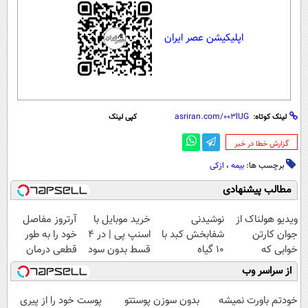
اپلیکیشن عصر ایران
لینک کوتاه:
کپی لینک
‌گزارش خطا در خبر
برچسب ها:
بیمه
،
ازکی
مطالب پیشنهادی
ویدیو هولناک از
نوشیدنی
خرید موبایل با
آرتروز مفاصل
جوان کارتن
شفابخش کبد با
اسنپ پی | در ۴
خود را به طور
خوابی که
10 گیاه
قسط بدون سود
قطعی درمان
میلیاردر شد.
موثر(تخفیف تا
و کارمزد!
کنید!
از سراسر وب
آموزش رایگان
امشب)
◗پرسش‌نامه◖
خودتم باورت نمیشه
بدون سوزن پوستتو
پوست خود را از پیری