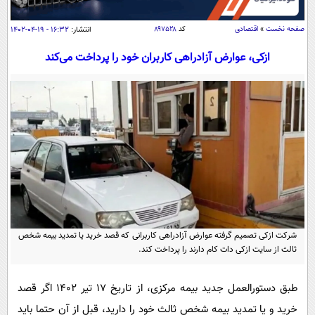
سیاسی
اقتصاد
صفحه نخست
»
اقتصادی
کد
۸۹۷۵۲۸
انتشار:
۱۶:۳۲ - ۱۹-۰۴-۱۴۰۲
جامعه
اقتصادی
ازکی، عوارض آزادراهی کاربران خود را پرداخت می‌کند
ورزشی
اجتماعی
خودرو
بین الملل
حوادث
فرهنگ و هنر
سیاست خارجی
سلامت
علم و دانش
یک برش دانایی
قرآن
فناوری و It
محیط زیست
گوناگون
علمی
سفر و تفریح
فیلم
سرگرمی
اخبار کریپتو
شرکت ازکی تصمیم گرفته عوارض آزادراهی کاربرانی که قصد خرید یا تمدید بیمه شخص
عصر ایران 2
اقتصاد
باشگاه مغز
ثالث از سایت ازکی دات کام دارند را پرداخت کند.
آموزش زبان
خواندنی ها و دیدنی ها
ورزش
مجله تصویری سلاح
طبق دستورالعمل جدید بیمه مرکزی، از تاریخ ۱۷ تیر ۱۴۰۲ اگر قصد
داستان کوتاه
سیاست
خرید و یا تمدید بیمه شخص ثالث خود را دارید، قبل از آن حتما باید