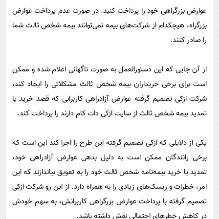
پیامک
سرگرمی
عوارض بزرگراهی‌ خود را پرداخت کنید. در صورت عدم پرداخت عوارض
روانشناسی
فناوری
بزرگراه، هیچکدام از شرکت‌های بیمه نمی‌توانند بیمه شخص ثالث شما
را صادر کنند.
آشپزی
گوناگون
دانلود
حوادث
از آن جایی که این دستورالعمل به صورت ناگهانی اعلام شده و ممکن
محیط زیست
است برای برخی خریداران بیمه شخص ثالث مشکلاتی را ایجاد کند،
سلامت
شرکت ازکی تصمیم گرفته عوارض آزادراهی کاربرانی که قصد خرید یا
تمدید بیمه شخص ثالث از سایت ازکی دات کام دارند را پرداخت کند.
فرهنگی
بین الملل
یکی از دلایلی که ازکی تصمیم گرفته این طرح را اجرا کند این است که
اجتماعی
برخی رانندگان ممکن است به دلیل بدهی عوارض آزادراهی خود،
حیات وحش
تمدید یا خرید بیمه‌نامه شخص ثالث خود را به تعویق بیاندازند که این
امر، خطرات و ریسک‌های زیادی را به همراه دارد. از این رو شرکت ازکی
سیاست خارجی
تصمیم گرفته با پرداخت عوارض بزرگراهی کاربرانش، به سهم خودش
در کاهش خطرهای احتمالی نقش داشته باشد.