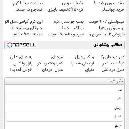
چقدر جوون شدی!
10سال جوون
نجات دهید!با کرم
خرید جوانساز
کن50%تخفیف پاییزی
ضدچروک جلبک
اسپیرولینا با تخفیف
میدونستی 207 خودت
بمب جوانساز! کرم
این کرم گیاهی،مثل اتو
ویژه
رو میتونی روهوا
بوتاکس جلبک
چروکای پوستتوصاف
بفروشی؟اینجا سریع و
اسپیرولینا50%تخفیف
میکنه!50%تخفیف
راحت بفروش
مطالب پیشنهادی
کمر درد داری؟
والکس: پل
میخوای
به دنیای عالی
دیگه بسه! در
ارتباطی شما با
کمردردت رو "در
بازار والکس
منزل درمانش
دنیای
منزل" درمان
خوش آمدید!
کن
سرمایه‌گذاری
کنی؟ (◂فیلم +
ترید را آغاز کنید!
نظر شما
(◀پرسش‌نامه)
دیجیتال
◂پرسش‌نامه)
نام
ایمیل
* نظر