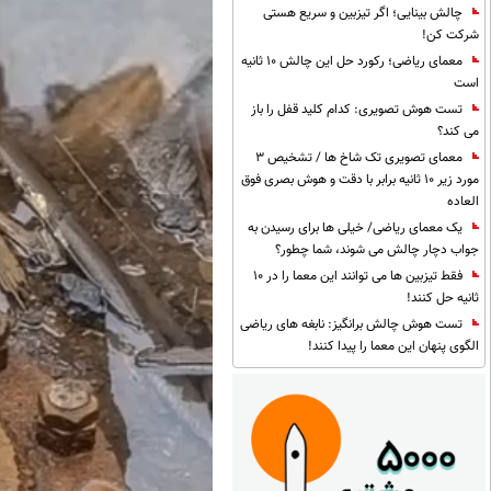
چالش بینایی؛ اگر تیزبین و سریع هستی
شرکت کن!
معمای ریاضی؛ رکورد حل این چالش 10 ثانیه
است
تست هوش تصویری: کدام کلید قفل را باز
می کند؟
معمای تصویری تک شاخ ها / تشخیص 3
مورد زیر 10 ثانیه برابر با دقت و هوش بصری فوق
العاده
یک معمای ریاضی/ خیلی ها برای رسیدن به
جواب دچار چالش می شوند، شما چطور؟
فقط تیزبین ها می توانند این معما را در 10
ثانیه حل کنند!
تست هوش چالش برانگیز: نابغه های ریاضی
الگوی پنهان این معما را پیدا کنند!