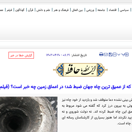
سیاسی
اقتصاد
جامعه
ورزشی
بین الملل
فرهنگ و هنر
علم و دانش
قرآن
گوناگون
فیلم
عصر 
ر می روم
‍‍‍ پ
پ
تاریخ انتشار:
۰۸:۲۱ - ۲۰-۰۴-۱۴۰۲
‌گزارش خطا در خبر
ه از عمیق ترین چاه جهان ضبط شد؛ در اعماق زمین چه خبر است؟ (فیلم)
 بینی نشده دما متوقف شد و بازدید از خود چاه نیز
تی به بیرون درز کرد که گفته می شود مربوط به
 این چاه ضبط کرده اند. نه دولت شوروی و نه
 نکردند اما هنوز بسیاری از کارشناسان رسانه ای
 چاه است.