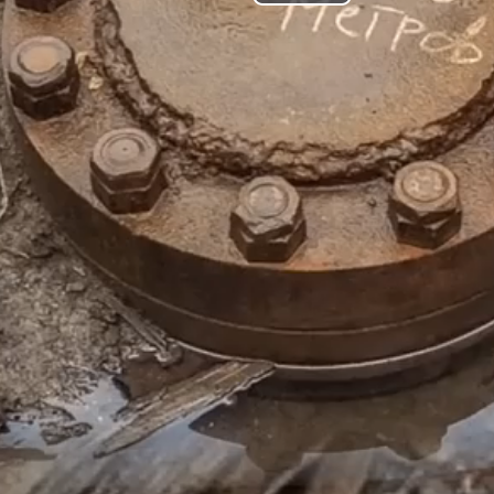
Play
Video