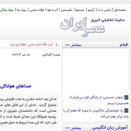
صفحه اول
تماس با ما
آرشیو
جستجو
نظرسنجی
آب و هوا
اوقات شرعی
پیوند ها
سواد زندگی
فیلم
بیشتر »»
آیت الله احمد جنتی: هفته ای دو بار استخ
فیلم
»
گوناگون
کد خبر
۸۹۷۶۰۴
صداهای هولناکی ک
شهاب حسینی: از پادگان فرار می‌کردم تا
اندکی بعد ادامه حفاری به علت افزایش پیش
همسرم را ببینم
ممنوع گردید. جدای از این فایل های صو
صدایی است که دانشمندان شوروی از عمق
راز خوشمزگی ماکارونی با سویا که طعم آن را
روسیه هیچگاه این صدای ضبط شده را تایید
چند برابر بهتر می‌کند
باور دارند که این صدا مربوط به عمق همین
آموزش زبان انگلیسی
بیشتر »»