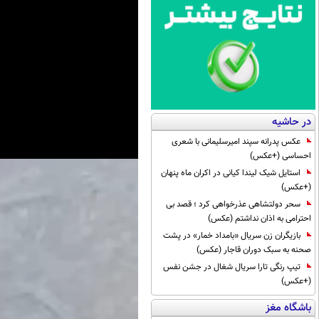
در حاشیه
عکس پدرانه سپند امیرسلیمانی با شعری
احساسی (+عکس)
استایل شیک لیندا کیانی در اکران ماه پنهان
(+عکس)
سحر دولتشاهی عذرخواهی کرد ؛ قصد بی
احترامی به اذان نداشتم (عکس)
بازیگران زن سریال «بامداد خمار» در پشت
صحنه به سبک دوران قاجار (عکس)
تیپ رنگی تارا سریال شغال در جشن نفس
(+عکس)
باشگاه مغز