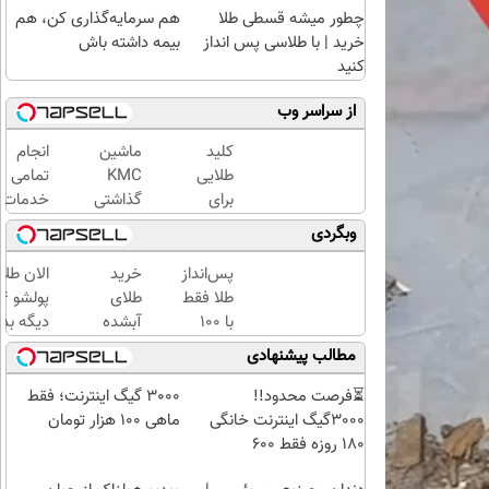
چطور میشه قسطی طلا
هم سرمایه‌گذاری کن، هم
خرید | با طلاسی پس انداز
بیمه داشته باش
کنید
از سراسر وب
کلید
ماشین
انجام
طلایی
KMC
تمامی
برای
گذاشتی
خدمات
سوزاندن
برای
خودرویی
وبگردی
چربی
فروش
در محل
های
؟ اینجا
با یدک
پس‌انداز
خرید
الان طلا
مزاحم
سریع و
دات کام
طلا فقط
طلای
بدن(60%تخفیف
راحت
با ۱۰۰
آبشده
دیگه بده
تا
بفروش
هزارتومان
حتی با
سرمایه‌گ
مطالب پیشنهادی
امشب)
(امن و
۱۰۰هزارتومان
طلا با ا
راحت)
بی‌بهره
⏳فرصت محدود!!
3000 گیگ اینترنت؛ فقط
3000گیگ اینترنت خانگی
ماهی 100 هزار تومان
180 روزه فقط 600
هزارتومان!!