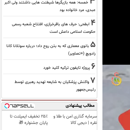
3
خمسه: همه بازیگرها شیطنت هایی داشتند ولی اکبر
عبدی، مرد خانواده بود
4
ابطحی: حرف های باقرخرازی، افتتاح شعبه رسمی
حکومت اسلامی داعش است
5
بانوی معماری که به بتن روح داد؛ درباره سوتلانا کانا
رادویچ (+تصاویر)
6
پروژه تایفون ترکیه کلید خورد
7
واکنش پزشکیان به شایعه تهدید رهبری توسط
رئیس‌جمهور
مطالب پیشنهادی
سرمایه گذاری امن با طلا و
۲۵٪ تخفیف ایمپلنت تا
نقره | دیجی کالا
پایان جشنواره 🎁