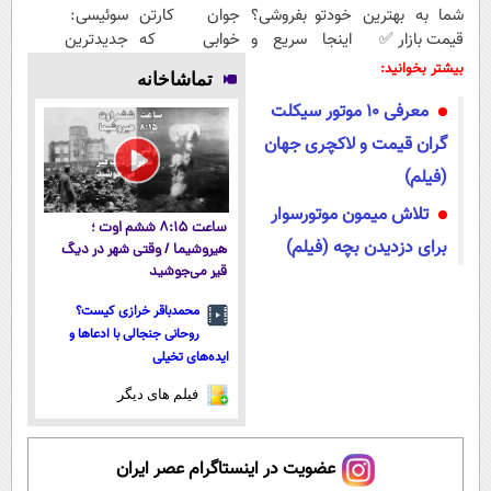
شما به بهترین
خودتو بفروشی؟
جوان کارتن
سوئیسی:
قیمت بازار ✅
اینجا سریع و
خوابی که
جدیدترین
منصفانه تر
میلیاردر شد.
فناوری اروپا،
بیشتر بخوانید:
تماشاخانه
بفروش
آموزش رایگان
سبک و مقاوم |
معرفی 10 موتور سیکلت
پرداخت قسطی
گران قیمت و لاکچری جهان
(فیلم)
تلاش میمون موتورسوار
ساعت ۸:۱۵ ششم اوت ؛
برای دزدیدن بچه (فیلم)
هیروشیما / وقتی شهر در دیگ
قیر می‌جوشید
محمدباقر خرازی کیست؟
روحانی جنجالی با ادعاها و
ایده‌های تخیلی
فیلم های دیگر
عضویت در اینستاگرام عصر ایران