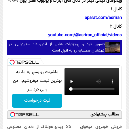
ویدئوهای دیدنی دیگر در کانال های آپارات و یوتیوب عصر ایران 👇👇👇
کانال 1
aparat.com/asriran
کانال 2
youtube.com/@asriran_official/videos
تصویر تازه و پرجزئیات هابل از آندرومدا؛ ستاره‌زایی در
کهکشان همسایه رو به افول است
ماشینت رو بسپر به ما، به
بهترین قیمت میفروشیم! امن
و بی درد سر
ثبت درخواست
مطالب پیشنهادی
فروش خودروی
میخوای S5
ویدیو هولناک از
دندان مصنوعی