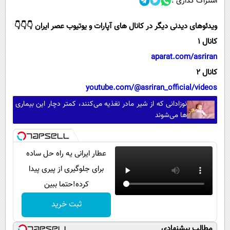
اشتراک گذاری :
ویدئوهای دیدنی دیگر در کانال های آپارات و یوتیوب عصر ایران 👇👇👇
کانال 1
aparat.com/asriran
کانال 2
youtube.com/@asriran_official/videos
نوزادانی که از شیر مادر تغذیه می‌کنند، کمتر دچار این بیماری
ها می‌شوند
عطار ایرانی یه راه حل ساده
برای جلوگیری از پیری پیدا
کرده!حتما ببین
ثبت خرید
مطالب پیشنهادی