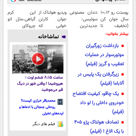
پوستت رو 10،12
دندان مصنوعی
ویدیو هولناک از
این کرم
سال جوان کن
سوئیسی:
جوان کارتن
گیاهی،مثل اتو
(تخفیف تا
جدیدترین
خوابی که
چروکای
امشب)
فناوری اروپا،
میلیاردر شد.
پوستتوصاف
بیشتر بخوانید:
تماشاخانه
سبک و مقاوم |
آموزش رایگان
میکنه!50%تخفیف
بازداشت زورگیران
پرداخت قسطی
موتورسوار در عملیات
تعقیب و گریز (فیلم)
زیرگرفتن یک پلیس در
ساعت ۸:۱۵ ششم اوت ؛
آلاباما (فیلم)
هیروشیما / وقتی شهر در دیگ
قیر می‌جوشید
یک چاقو، کیفیت افتضاح
محمدباقر خرازی کیست؟
خودروی داخلی را لو داد
روحانی جنجالی با ادعاها و
(فیلم)
ایده‌های تخیلی
تصادف هولناک پژو 405
فیلم های دیگر
با یک الاغ ! (فیلم)