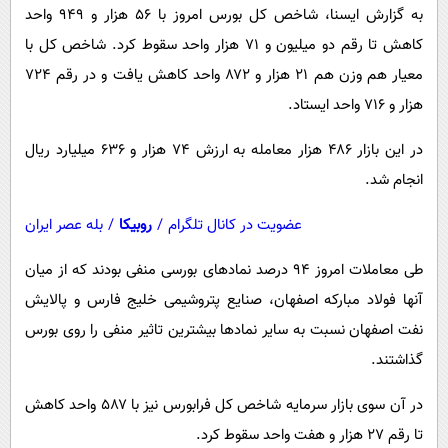
پیامک
سرگرمی
به گزارش ایسنا، شاخص کل بورس امروز با ۵۶ هزار و ۹۴۹ واحد
کاهش تا رقم دو میلیون و ۷۱ هزار واحد سقوط کرد. شاخص کل با
روانشناسی
فناوری
معیار هم وزن هم ۲۱ هزار و ۸۷۲ واحد کاهش یافت و در رقم ۷۲۴
آشپزی
گوناگون
هزار و ۷۱۶ واحد ایستاد.
دانلود
حوادث
در این بازار ۴۸۶ هزار معامله به ارزش ۷۴ هزار و ۶۳۶ میلیارد ریال
محیط زیست
انجام شد.
سلامت
عضویت در کانال تلگرام
/
روبیکا
/
بله عصر ایران
فرهنگی
طی معاملات امروز ۹۴ درصد نمادهای بورسی منفی بودند که از میان
بین الملل
آنها فولاد مبارکه اصفهان، صنایع پتروشیمی خلیج فارس و پالایش
اجتماعی
نفت اصفهان نسبت به سایر نمادها بیشترین تاثیر منفی را روی بورس
حیات وحش
گذاشتند.
سیاست خارجی
در آن سوی بازار سرمایه شاخص کل فرابورس نیز با ۵۸۷ واحد کاهش
تا رقم ۲۷ هزار و هفت واحد سقوط کرد.