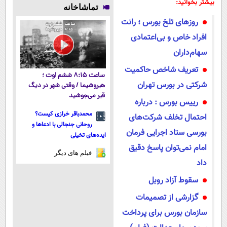
جوانساز جلبک
فناوری اروپا،
پوستتوصاف
میلیاردر شد.
بیشتر بخوانید:
تماشاخانه
نرو(تخفیف40%)
سبک و مقاوم |
میکنه!50%تخفیف
آموزش رایگان
روز‌های تلخ بورس ؛ رانت
پرداخت قسطی
افراد خاص و بی‌اعتمادی
سهام‌داران
تعریف شاخص حاکمیت
ساعت ۸:۱۵ ششم اوت ؛
شرکتی در بورس تهران
هیروشیما / وقتی شهر در دیگ
قیر می‌جوشید
رییس بورس : درباره
محمدباقر خرازی کیست؟
احتمال تخلف شرکت‌های
روحانی جنجالی با ادعاها و
بورسی ستاد اجرایی فرمان
ایده‌های تخیلی
امام نمی‌توان پاسخ دقیق
فیلم های دیگر
داد
سقوط آزاد روبل
گزارشی از تصمیمات
سازمان بورس برای پرداخت