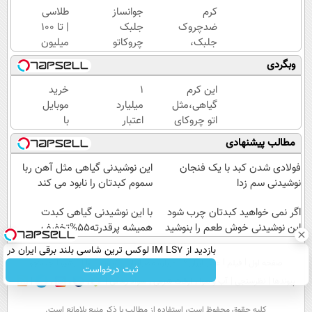
کرم
جوانساز
طلاسی
ضدچروک
جلبک
| تا 100
جلبک،
چروکاتو
میلیون
جوانسازی
مثل اتو
وام
وبگردی
طبیعی
صاف
آنی
پوست
میکنه
خرید
این کرم
۱
خرید
شما40%تخفیف
😍
طلا💰
گیاهی،مثل
میلیارد
موبایل
ثبت
اتو چروکای
اعتبار
با
نام
پوستتوصاف
خرید
اسنپ
مطالب پیشنهادی
کن!
میکنه!50%تخفیف
طلا |
پی | در
بدون
۴
فولادی شدن کبد با یک فنجان
این نوشیدنی گیاهی مثل آهن ربا
ضامن
قسط
نوشیدنی سم زدا
سموم کبدتان را نابود می کند
و چک
بدون
اگر نمی خواهید کبدتان چرب شود
سود و
با این نوشیدنی گیاهی کبدت
این نوشیدنی خوش طعم را بنوشید
همیشه پرقدرته55%تخفیف
کارمزد!
بازدید از IM LS7 لوکس ترین شاسی بلند برقی ایران در
صفحه اول
فیلم
عصر ایران۲
درباره عصرایران
تماس با ما
آرشیو
جستجو
باشگاه انقلاب
ثبت درخواست
پیوندها
نظرسنجی
آب و هوا
اوقات شرعی
سواد زندگی
كليه حقوق محفوظ است، استفاده از مطالب با ذكر منبع بلامانع است.