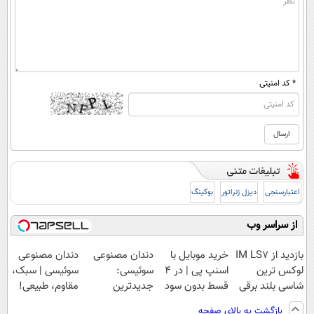
* کد امنیتی
اعتبارسنجی
دیزل ژنراتور
بوکینگ
از سراسر وب
بازدید از IM LS7
خرید موبایل با
دندان مصنوعی
دندان مصنوعی
لوکس ترین
اسنپ پی | در ۴
سوئیسی:
سوئیسی | سبک،
شاسی بلند برقی
قسط بدون سود
جدیدترین
مقاوم، طبیعی!
ایران در باشگاه
و کارمزد!
فناوری اروپا،
ویزیت
بازگشت به بالای صفحه