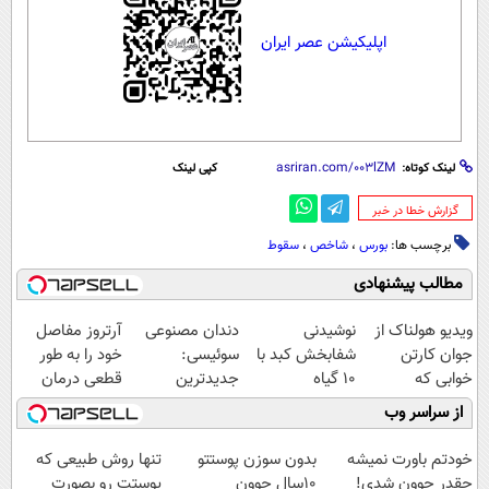
اپلیکیشن عصر ایران
لینک کوتاه:
کپی لینک
‌گزارش خطا در خبر
برچسب ها:
بورس
،
شاخص
،
سقوط
مطالب پیشنهادی
ویدیو هولناک از
نوشیدنی
دندان مصنوعی
آرتروز مفاصل
جوان کارتن
شفابخش کبد با
سوئیسی:
خود را به طور
خوابی که
10 گیاه
جدیدترین
قطعی درمان
میلیاردر شد.
موثر(تخفیف تا
فناوری اروپا،
کنید!
از سراسر وب
آموزش رایگان
امشب)
سبک و مقاوم |
◗پرسش‌نامه◖
پرداخت قسطی
خودتم باورت نمیشه
بدون سوزن پوستتو
تنها روش طبیعی که
چقدر جوون شدی!
10سال جوون
پوستت رو بصورت