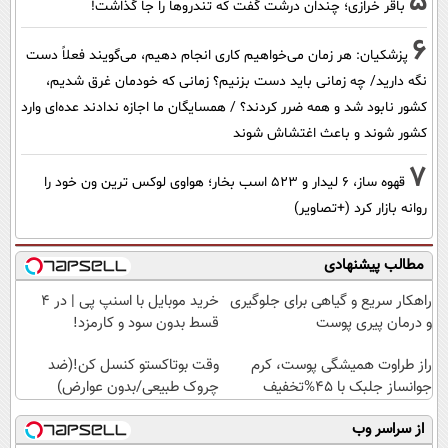
5
باقر خرازی؛ چندان درشت گفت که تندروها را جا گذاشت!
6
پزشکیان: هر زمان می‌خواهیم کاری انجام دهیم، می‌گویند فعلاً دست
نگه دارید/ چه زمانی باید دست بزنیم؟ زمانی که خودمان غرق شدیم،
کشور نابود شد و همه ضرر کردند؟ / همسایگان ما اجازه ندادند عده‌ای وارد
کشور شوند و باعث اغتشاش شوند
7
قهوه ساز، 6 لیدار و 523 اسب بخار؛ هواوی لوکس ترین ون خود را
روانه بازار کرد (+تصاویر)
مطالب پیشنهادی
راهکار سریع و گیاهی برای جلوگیری
خرید موبایل با اسنپ پی | در ۴
و درمان پیری پوست
قسط بدون سود و کارمزد!
راز طراوت همیشگی پوست، کرم
وقت بوتاکستو کنسل کن!(ضد
جوانساز جلبک با 45%تخفیف
چروک طبیعی/بدون عوارض)
از سراسر وب