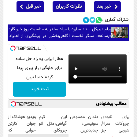
خبر بعد
نظرات کاربران
خبر قبل
اشتراک گذاری :
پیام دبیرکل ستاد مبارزه با مواد مخدر به مناسبت روز خبرنگار:
«رسانه»، سنگر نخست آگاهی‌بخشی در پیشگیری از اعتیاد
است
عطار ایرانی یه راه حل ساده
برای جلوگیری از پیری پیدا
کرده!حتما ببین
ثبت خرید
مطالب پیشنهادی
برای نابودی
دندان مصنوعی
این کرم
ویدیو هولناک از
چروکات سراغ
سوئیسی:
گیاهی،مثل اتو
جوان کارتن
هیچی جز
جدیدترین
چروکای
خوابی که