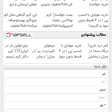
خرید جوانساز
کن50%تخفیف پاییزی
عمقی ابرسانی و نرم
اسپیرولینا با تخفیف
میکنه
خرید موبایل با اسنپ
بمب جوانساز! کرم
این کرم گیاهی،مثل اتو
ویژه
پی | در ۴ قسط بدون
بوتاکس جلبک
چروکای پوستتوصاف
سود و کارمزد!
اسپیرولینا50%تخفیف
میکنه!50%تخفیف
مطالب پیشنهادی
کمر درد داری؟
خرید موبایل با
میخوای
برای اولین بار در
دیگه بسه! در
اسنپ پی | در ۴
کمردردت رو "در
ایران🇮🇷 این
منزل درمانش
قسط بدون سود
منزل" درمان
دکتر کرم ترمیم
کن
و کارمزد!
کنی؟ (◂فیلم +
کننده 23 روزه
نظر شما
(◀پرسش‌نامه)
◂پرسش‌نامه)
ساخت!
نام
ایمیل
* نظر