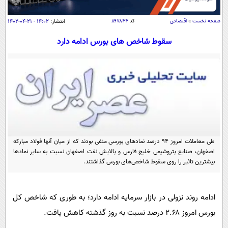
سیاسی
اقتصاد
صفحه نخست
»
اقتصادی
کد
۸۹۷۸۴۴
انتشار:
۱۴:۰۲ - ۲۱-۰۴-۱۴۰۲
جامعه
اقتصادی
سقوط شاخص‌ های بورس ادامه دارد
ورزشی
اجتماعی
خودرو
بین الملل
حوادث
فرهنگ و هنر
سیاست خارجی
سلامت
علم و دانش
یک برش دانایی
قرآن
فناوری و It
محیط زیست
گوناگون
طی معاملات امروز ۹۴ درصد نمادهای بورسی منفی بودند که از میان آنها فولاد مبارکه
علمی
سفر و تفریح
اصفهان، صنایع پتروشیمی خلیج فارس و پالایش نفت اصفهان نسبت به سایر نمادها
فیلم
سرگرمی
بیشترین تاثیر را روی سقوط شاخص‌های بورس گذاشتند.
اخبار کریپتو
عصر ایران 2
اقتصاد
باشگاه مغز
آموزش زبان
خواندنی ها و دیدنی ها
ورزش
ادامه روند نزولی در بازار سرمایه ادامه دارد؛ به طوری که شاخص کل
مجله تصویری سلاح
بورس امروز ۲.۶۸ درصد نسبت به روز گذشته کاهش یافت.
داستان کوتاه
سیاست