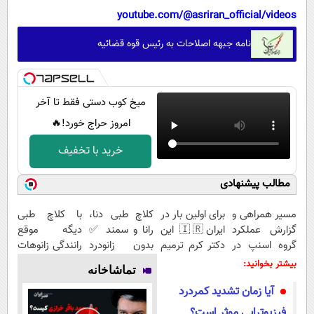
youtube.com/@asriran_official/videos
نامه جبهه اصلاحات به رئیس قوه قضائیه
میخ کوب دستی فقط تا آخر
امروز حراج خورد!🔥
خرید با تخفیف
مطالب پیشنهادی
مسیر همراهی و
برای اولین بار در
کلاچ طبی دنا،
با کلاچ طبی
گزارش عملکرد
ایران🇮🇷 این
رانا و سمند ✅
دیگه موقع
گروه اسنپ در
دکتر کرم ترمیم
بدون زانودرد
رانندگی زانوهات
۱۴۰۴
کننده 23 روزه
رانندگی کنید
درد نمی‌گیره ✅
بیشتر بخوانید:
تماشاخانه
ساخت!
آیا زمان تشدید کمردرد
فیزیوتراپی موثر است؟