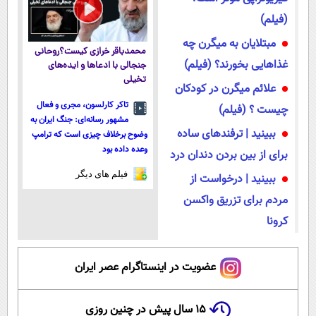
(فیلم)
مبتلایان به میگرن چه
محمدباقر خرازی کیست؟روحانی
غذاهایی بخورند؟ (فیلم)
جنجالی با ادعاها و ایده‌های
تخیلی
علائم میگرن در کودکان
تاکر کارلسون، مجری و فعال
چیست ؟ (فیلم)
مشهور رسانه‌ای: جنگ ایران به
ببینید | ترفندهای ساده
وضوح برخلاف چیزی است که ترامپ
وعده داده بود
برای از بین بردن دندان درد
فیلم های دیگر
ببینید | درخواست از
مردم برای تزریق واکسن
کرونا
عضویت در اینستاگرام عصر ایران
۱۵ سال پیش در چنین روزی