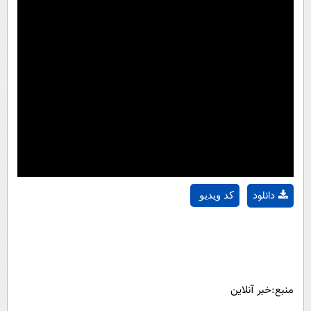
دانلود
کد ویدیو
منبع:خبر آنلاین