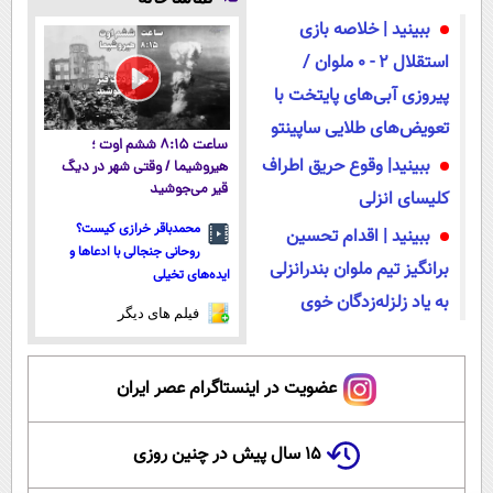
کردی!(تخفیف
امشب)
ببینید | خلاصه بازی
ویژه)
استقلال ۲ - ۰ ملوان /
پیروزی آبی‌های پایتخت با
تعویض‌های طلایی ساپینتو
ساعت ۸:۱۵ ششم اوت ؛
ببینید| وقوع حریق اطراف
هیروشیما / وقتی شهر در دیگ
قیر می‌جوشید
کلیسای انزلی
محمدباقر خرازی کیست؟
ببینید | اقدام تحسین
روحانی جنجالی با ادعاها و
برانگیز تیم ملوان بندرانزلی
ایده‌های تخیلی
به یاد زلزله‌زدگان خوی
فیلم های دیگر
عضویت در اینستاگرام عصر ایران
۱۵ سال پیش در چنین روزی