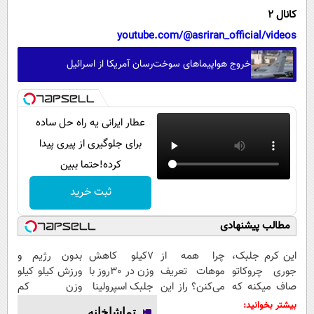
کانال 2
youtube.com/@asriran_official/videos
خروج هواپیماهای سوخت‌رسان آمریکا از اسرائیل
عطار ایرانی یه راه حل ساده
برای جلوگیری از پیری پیدا
کرده!حتما ببین
ثبت خرید
مطالب پیشنهادی
این کرم جلبک،
چرا همه از
7کیلو کاهش
بدون رژیم و
جوری چروکاتو
موهات تعریف
وزن در 30روز با
ورزش کیلو کیلو
صاف میکنه که
می‌کنن؟ راز این
جلبک اسپرولینا
وزن کم
انگار بوتاکس
تغییره...
کنید(تخفیف تا
بیشتر بخوانید:
تماشاخانه