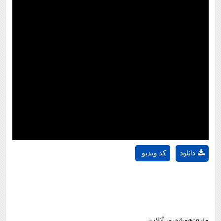
دانلود
کد ویدیو
منبع:همشهری آنلاین