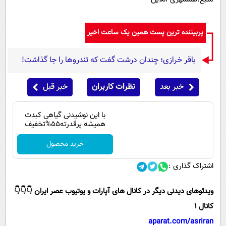
پربیننده ترین پست همین یک ساعت اخیر
باقر خرازی؛ چندان درشت گفت که تندروها را جا گذاشت!
خبر بعد
نظرات کاربران
خبر قبل
با این نوشیدنی گیاهی کبدت
همیشه پرقدرته55%تخفیف
خرید محصول
اشتراک گذاری :
ویدئوهای دیدنی دیگر در کانال های آپارات و یوتیوب عصر ایران 👇👇👇
کانال 1
aparat.com/asriran