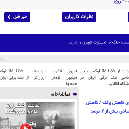
ه
نظرات کاربران
خبر قبل
آسیب جنگ به تجهیزات ناوبری و رادارها
بازدید از IM LS7 لوکس ترین
آمپول لاغری اسپارتینا، ا
IM LS7
اسی بلند برقی ایران در
میلیون تومان ارزان‌تر از
بلند برقی ایران
شگاه انقلاب
همه‌جا!
تماشاخانه
ری کاهش یافته / کاهش
نرخ تورم ادامه دارد/ رشد اقتصادی بیش از ٤ درصد