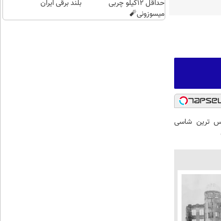
حداقل 12کیلو چربی
بلند برقی ایران
میسوزونی🧨
 لوکس ترین شاسی