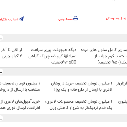
ارسال به دوستان
نسخه چاپی
ارسال به تلگرام
زسازی کامل سلول های مرده
دیگه هیچوقت پیری سراغت
از الان تا آخ
ست، با کرم جوانساز
نمیاد😉 کرم ضدچروک گیاهی
12کیلو چربی میسوزونی🧨
50% تخفیف)
👈🏻45%تخفیف
ومان ارزان‌تر
1 میلیون تومان تخفیف خرید داروهای
۱ میلیون تومان تخفیف د
لاغری با ارسال از داروخانه و پک یخ!
منتخب با ارسال از داروخ
داروهای لاغری، با ۱ میلیون
۱ میلیون تومان تخفیف محصولات لاغری؛
خریدآمپول‌های لاغری از 
یک قدم نزدیک‌تر به شروع کاهش وزن
اطرافت، ارسال فوری همرا