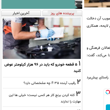
پربیننده های روز
آخرین اخبار
تصویب آن دخالت
ن لایحه، همکاری
عالان فرهنگی و
ا می‌کند، گفت:
1
۵ قطعه خودرو که باید در ۹۶ هزار کیلومتر عوض
کنید
راستای پیش‌برد
2
رقیب آینده F-35 چه مشخصاتی دارد؟
3
کته کردن برنج کار هر کسی نیست؛ خیلی ها این
مهارت را ندارند