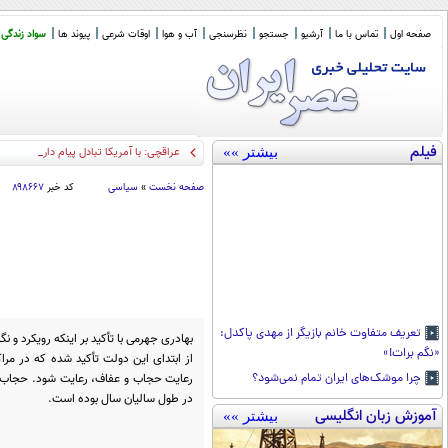
صفحه اول
تماس با ما
آرشیو
جستجو
نظرسنجی
آب و هوا
اوقات شرعی
پیوند ها
سواد زندگی
فیلم
بیشتر »»
عراقچی: با آمریکا تبادل پیام داریم اما مذ
صفحه نخست
»
سیاسی
کد خبر
۸۹۸۶۶۷
تعریف متفاوت خانم بازیگر از مهدی پاکدل:
بهادری جهرمی با تأکید بر اینکه رویکرد
«نگم برات!»
از ابتدای این دولت تأکید شده که در مر
رعایت حجاب و عفاف، رعایت شود. حجاب 
چرا موشک‌های ایران تمام نمی‌شود؟
در طول سالیان سال بوده است.
آموزش زبان انگلیسی
بیشتر »»