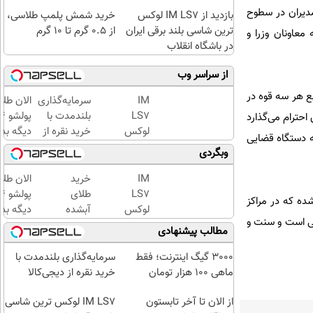
مدیران در سطوح
بازدید از IM LS7 لوکس
خرید شمش پلمپ طلاسی،
ترین شاسی بلند برقی ایران
از ۰.۵ گرم تا ۱۰ گرم
معاونان وزرا و
در باشگاه انقلاب
از سراسر وب
ع هر سه قوه در
IM
سرمایه‌گذاری
الان طلا
LS7
بلندمدت با
حترام می‌گذارد
لوکس
خرید نقره از
دیگه بده
ه دستگاه قضایی
ترین
دیجی‌کالا
سرمایه‌گ
وبگردی
شاسی
طلا با ا
بلند
بی‌بهره
IM
خرید
الان طلا
برقی
LS7
طلای
ده که در مراکز
ایران
لوکس
آبشده
دیگه بده
ی است و سنت و
ترین
حتی با
سرمایه‌گ
مطالب پیشنهادی
شاسی
۱۰۰هزارتومان
طلا با ا
بلند
بی‌بهره
3000 گیگ اینترنت؛ فقط
سرمایه‌گذاری بلندمدت با
برقی
ماهی 100 هزار تومان
خرید نقره از دیجی‌کالا
ایران
از الان تا آخر تابستون
IM LS7 لوکس ترین شاسی