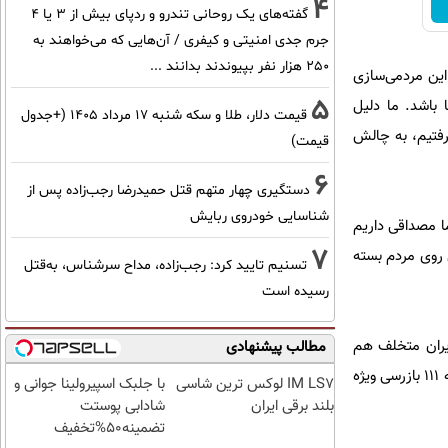
4
گفته‌های یک روحانی تندرو و ردپای بیش از ۳ یا ۴
جرم جدی امنیتی و کیفری / آن‌هایی که می‌خواهند به
۲۵۰ هزار نفر بپیوندند بدانند ...
این مردمی‌سازی
5
 باشد. ما دلیل
قیمت دلار، طلا و سکه شنبه ۱۷ مرداد ۱۴۰۵ (+جدول
رفتیم، به چالش
قیمت)
6
دستگیری چهار متهم قتل حمیدرضا رجب‌زاده پس از
شناسایی خودروی ربایش
ا مصداقی داریم
7
 روی مردم بسته
تسنیم تایید کرد: رجب‌زاده، مداح سرشناس، به‌قتل
رسیده است
دیران متخلف هم
مطالب پیشنهادی
وظیفه دولت و هم وظیفه مردم است. از همه مردم می خواهیم که هرگونه فساد یا تخلف اداری را از طریق سامانه ۱۱۱ بازرسی ویژه
IM LS7 لوکس ترین شاسی
با جلبک اسپیرولینا جوانی و
بلند برقی ایران
شادابی پوستت
تضمینه50%تخفیف