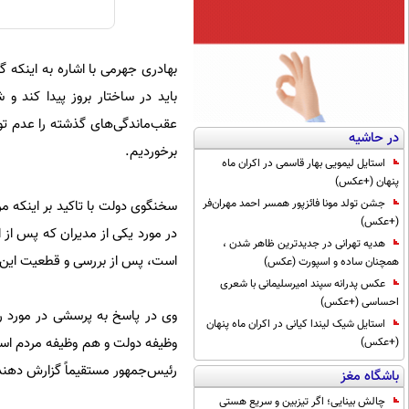
بهادری جهرمی با اشاره به اینکه
باید در ساختار بروز پیدا کند و
عقب‌ماندگی‌های گذشته را عدم توج
در حاشیه
برخوردیم.
استایل لیمویی بهار قاسمی در اکران ماه
پنهان (+عکس)
جشن تولد مونا فائزپور همسر احمد مهران‌فر
سخنگوی دولت با تاکید بر اینکه م
(+عکس)
در مورد یکی از مدیران که پس از 
هدیه تهرانی در جدیدترین ظاهر شدن ،
است، پس از بررسی و قطعیت این م
همچنان ساده و اسپورت (عکس)
عکس پدرانه سپند امیرسلیمانی با شعری
احساسی (+عکس)
وی در پاسخ به پرسشی در مورد ر
استایل شیک لیندا کیانی در اکران ماه پنهان
(+عکس)
رئیس‌جمهور مستقیماً گزارش دهند
باشگاه مغز
چالش بینایی؛ اگر تیزبین و سریع هستی