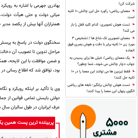
شرکت کن!
بهادری جهرمی با اشاره به رویکرد
معمای ریاضی؛ رکورد حل این چالش 10 ثانیه
میانی دولت و حتی هیأت دولت، تل
است
همترازان آنها بیش از یکصد مدیر 
تست هوش تصویری: کدام کلید قفل را باز
می کند؟
معمای تصویری تک شاخ ها / تشخیص 3
سخنگوی دولت در پاسخ به پرسش دی
مورد زیر 10 ثانیه برابر با دقت و هوش بصری فوق
العاده
مراحل تدوین تا تصویب آن دخالت د
یک معمای ریاضی/ خیلی ها برای رسیدن به
و ضمن موافقت با این لایحه، همکا
جواب دچار چالش می شوند، شما چطور؟
بود، توافق شد که اطلاع رسانی د
فقط تیزبین ها می توانند این معما را در 10
ثانیه حل کنند!
تست هوش چالش برانگیز: نابغه های ریاضی
وی با تأکید بر اینکه رویکرد و 
الگوی پنهان این معما را پیدا کنند!
دولتی بایستی تمامی قوانین از
عرف ایرانیان در طول سالیان سال 
پربیننده ترین پست همین ی