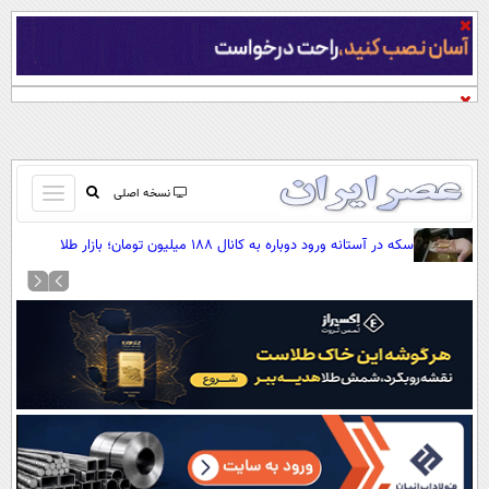
باز
نسخه اصلی
و
صفحه اول
سکه در آستانه ورود دوباره به کانال ۱۸۸ میلیون تومان؛ بازار طلا
بسته
صعودی شد
تماس با ما
کردن
آرشیو
منو
جستجو
نظرسنجی
آب و هوا
اوقات شرعی
پیوند ها
سواد زندگی