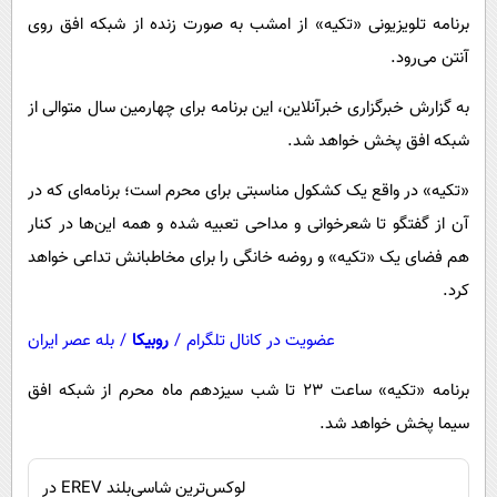
پیامک
سرگرمی
برنامه تلویزیونی «تکیه» از امشب به صورت زنده از شبکه افق روی
روانشناسی
فناوری
آنتن می‌رود.
آشپزی
گوناگون
به گزارش خبرگزاری خبرآنلاین، این برنامه برای چهارمین سال متوالی از
دانلود
حوادث
شبکه افق پخش خواهد شد.
محیط زیست
«تکیه» در واقع یک کشکول مناسبتی برای محرم است؛ برنامه‌ای که در
سلامت
آن از گفتگو تا شعرخوانی و مداحی تعبیه شده و همه این‌ها در کنار
هم فضای یک «تکیه» و روضه خانگی را برای مخاطبانش تداعی خواهد
فرهنگی
کرد.
بین الملل
عضویت در کانال تلگرام
/
روبیکا
/
بله عصر ایران
اجتماعی
حیات وحش
برنامه «تکیه» ساعت ۲۳ تا شب سیزدهم ماه محرم از شبکه افق
سیما پخش خواهد شد.
سیاست خارجی
لوکس‌ترین شاسی‌بلند EREV در