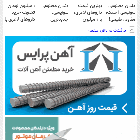
دندان مصنوعی
بهترین قیمت
دندان مصنوعی
1 میلیون تومان
سوئیسی | سبک،
داروهای لاغری،
سوئیسی:
تخفیف خرید
مقاوم، طبیعی!
با ۱ میلیون
جدیدترین
داروهای لاغری با
ویزیت
تخفیف و ارسال
فناوری اروپا،
ارسال از
بازگشت به بالای صفحه
رایگان+پرداخت
از داروخانه‌
سبک و مقاوم |
داروخانه و پک
اقساطی😍
پرداخت قسطی
یخ!