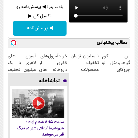
یادت ببر! ◀ پرسش‌نامه رو
تکمیل کن ▶
◀ پرسش‌نامه
مطالب پیشنهادی
این کرم
۱ میلیون تومان
خریدآمپول‌های
آمپول های
گیاهی،مثل اتو
تخفیف
لاغری از
لاغری با یک
چروکای
محصولات
داروخانه های
میلیون تخفیف
پوستتوصاف
لاغری؛ یک قدم
اطرافت، ارسال
| ارسال از
تماشاخانه
میکنه!50%تخفیف
نزدیک‌تر به
فوری همراه با
داروخانه های
شروع کاهش
پک یخ!
معتبر
وزن
ساعت ۸:۱۵ ششم اوت ؛
هیروشیما / وقتی شهر در دیگ
قیر می‌جوشید