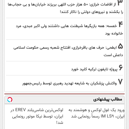
3
از افاضات خرازی: ۵۰ هزار حزب اللهی بریزند خیابان‌ها و بی حجاب‌ها
را بکشند و نیرو‌های دولتی را ناکار کنند!
4
خمسه: همه بازیگرها شیطنت هایی داشتند ولی اکبر عبدی، مرد
خانواده بود
5
ابطحی: حرف های باقرخرازی، افتتاح شعبه رسمی حکومت اسلامی
داعش است
6
پروژه تایفون ترکیه کلید خورد
7
واکنش پزشکیان به شایعه تهدید رهبری توسط رئیس‌جمهور
مطالب پیشنهادی
ورود یک غول لوکس و هوشمند به
لوکس‌ترین شاسی‌بلند EREV در
ایران، IM LS9 رسماً رونمایی شد
ایران، توسط نیکا موتور رونمایی
شد!