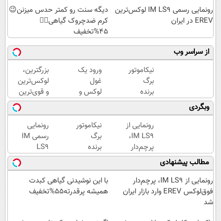
رونمایی رسمی IM LS9 لوکس‌ترین
دیگه سنت رو کمتر حدس میزنن😉
EREV در ایران
کرم ضدچروک گیاهی👈🏻
45%تخفیف
از سراسر وب
نیکاموتور
ورود یک
بزرگترین،
برگ
غول
لوکس‌ترین
برنده
لوکس و
و قوی‌ترین
جدیدش
هوشمند
شاسی بلند
وبگردی
را رو کرد،
به ایران،
EREV در
IM LS9
IM LS9
در ایران
رونمایی از
نیکاموتور
رونمایی
رسماً
رسماً
رونمایی
IM LS9،
برگ
رسمی IM
وارد بازار
رونمایی
شد
پرچم‌دار
برنده
LS9
ایران شد
شد
فوق‌لوکس
جدیدش
لوکس‌ترین
مطالب پیشنهادی
EREV
را رو کرد،
EREV در
وارد بازار
IM LS9
ایران
رونمایی از IM LS9، پرچم‌دار
با این نوشیدنی گیاهی کبدت
ایران شد
رسماً
فوق‌لوکس EREV وارد بازار ایران
همیشه پرقدرته55%تخفیف
وارد بازار
شد
ایران شد