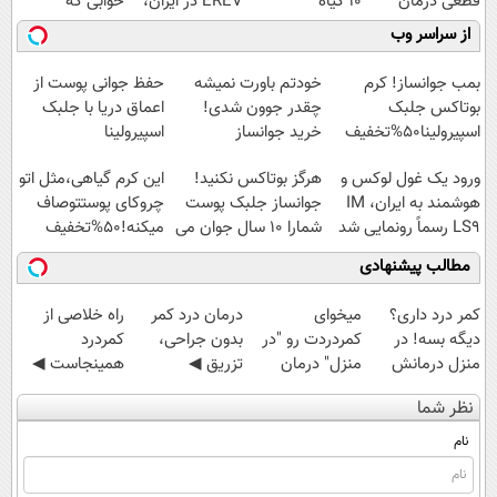
قطعی درمان
10 گیاه
EREV در ایران،
خوابی که
کنید!
موثر(تخفیف تا
توسط نیکا موتور
میلیاردر شد.
از سراسر وب
◗پرسش‌نامه◖
امشب)
رونمایی شد!
آموزش رایگان
بمب جوانساز! کرم
خودتم باورت نمیشه
حفظ جوانی پوست از
بوتاکس جلبک
چقدر جوون شدی!
اعماق دریا با جلبک
اسپیرولینا50%تخفیف
خرید جوانساز
اسپیرولینا
اسپیرولینا با تخفیف
ورود یک غول لوکس و
هرگز بوتاکس نکنید!
این کرم گیاهی،مثل اتو
ویژه
هوشمند به ایران، IM
جوانساز جلبک پوست
چروکای پوستتوصاف
LS9 رسماً رونمایی شد
شمارا ۱۰ سال جوان می
میکنه!50%تخفیف
کند
مطالب پیشنهادی
کمر درد داری؟
میخوای
درمان درد کمر
‌راه خلاصی از
دیگه بسه! در
کمردردت رو "در
بدون جراحی،
کمردرد
منزل درمانش
منزل" درمان
تزریق ◀
همینجاست ◀
کن
کنی؟ (◂فیلم +
پرسش‌نامه رو پر
فقط کافیه فرم
نظر شما
(◀پرسش‌نامه)
◂پرسش‌نامه)
کن ▶
رو پر کنی!
نام