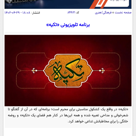
سیاسی
اقتصاد
صفحه نخست
»
فرهنگی/هنری
کد
۸۹۹۱۲۱
انتشار:
۱۸:۰۸ - ۲۹-۰۴-۱۴۰۲
جامعه
اقتصادی
برنامه تلویزیونی «تکیه»
ورزشی
اجتماعی
خودرو
بین الملل
حوادث
فرهنگ و هنر
سیاست خارجی
سلامت
علم و دانش
یک برش دانایی
قرآن
فناوری و It
محیط زیست
گوناگون
علمی
سفر و تفریح
فیلم
سرگرمی
اخبار کریپتو
عصر ایران 2
اقتصاد
باشگاه مغز
«تکیه» در واقع یک کشکول مناسبتی برای محرم است؛ برنامه‌ای که در آن از گفتگو تا
آموزش زبان
شعرخوانی و مداحی تعبیه شده و همه این‌ها در کنار هم فضای یک «تکیه» و روضه
خواندنی ها و دیدنی ها
ورزش
مجله تصویری سلاح
خانگی را برای مخاطبانش تداعی خواهد کرد.
داستان کوتاه
سیاست