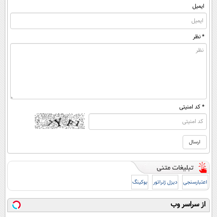
ایمیل
* نظر
* کد امنیتی
اعتبارسنجی
دیزل ژنراتور
بوکینگ
از سراسر وب