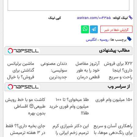
لینک کوتاه:
کپی لینک
‌گزارش خطا در خبر
برچسب ها:
روسیه
،
انگلیس
مطالب پیشنهادی
X22 برای فروش
آرتروز مفاصل
دندان مصنوعی
ماشین برلیانس
داری؟ اینجا
خود را به طور
سوئیسی:
گذاشتی برای
راحت و سریع
قطعی درمان
جدیدترین
فروش؟ با خیال
بفروشش
کنید!
فناوری اروپا،
راحت بفروش
از سراسر وب
◗پرسش‌نامه◖
سبک و مقاوم |
پرداخت قسطی
150 میلیون وام فوری
طلا میخوای؟ تا 100
کاشت مو با خط رویش
میلیون وام فوری خرید
طبیعی😍 اقساطی
طلا‼️
بدون بهره
راهکاری آسان و سریع
این دکتر شیرازی کرم
جای بخیه داری؟؟ فقط
برای رنگ‌دهی موها، با
ترمیم زخم ایرانی را
در 3 هفته ترمیمش