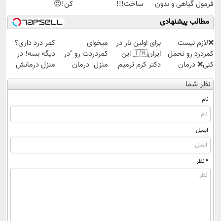
فرمول گیاهی و بدون
ساخت!!!
کن!😍
آمونیاک
مطالب پیشنهادی
❌لازم نیست
برای اولین بار در
میخوای
کمر درد داری؟
کمردرد رو تحمل
ایران🇮🇷 این
کمردردت رو "در
دیگه بسه! در
کنی❌ درمان
دکتر کرم ترمیم
منزل" درمان
منزل درمانش
بدون جراحی و
کننده 23 روزه
کنی؟ (◂فیلم +
کن
نظر شما
قرص
ساخت!
◂پرسش‌نامه)
(◀پرسش‌نامه)
(پرسشنامه)
نام
ایمیل
* نظر