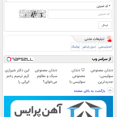
* کد امنیتی
اعتبارسنجی
دیزل ژنراتور
بوکینگ
از سراسر وب
دندان مصنوعی
🦷 دندان
دندان مصنوعی
این دکتر شیرازی
سوئیسی:
مصنوعی
سبک و مقاوم
کرم ترمیم زخم
جدیدترین
سوئیسی با
می‌خوای؟
ایرانی را
فناوری اروپا،
تکنولوژی
پرداخت اقساطی
ساخت!!!
بازگشت به بالای صفحه
سبک و مقاوم |
دیجیتال |
هم داریم!😍 |
پرداخت قسطی
پرداخت در 4
📍تهران
قسط |📍 تهران