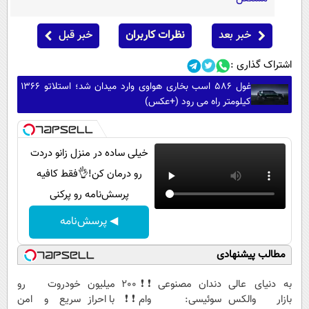
خبر بعد
نظرات کاربران
خبر قبل
اشتراک گذاری :
غول 586 اسب بخاری هواوی وارد میدان شد؛ استلاتو 1366
کیلومتر راه می رود (+عکس)
خیلی ساده در منزل زانو دردت
رو درمان کن!👌فقط کافیه
پرسش‌نامه رو پرکنی
◀ پرسش‌نامه
مطالب پیشنهادی
به دنیای عالی
دندان مصنوعی
❗❗200 میلیون
خودروت رو
بازار والکس
سوئیسی:
وام❗❗ با احراز
سریع و امن