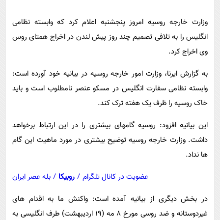
پیامک
سرگرمی
وزارت خارجه روسیه امروز پنجشنبه اعلام کرد که وابسته نظامی
روانشناسی
فناوری
انگلیس را به تلافی تصمیم چند روز پیش لندن در اخراج همتای روس
آشپزی
گوناگون
وی اخراج کرد.
دانلود
حوادث
به گزارش ایرنا، وزارت امور خارجه روسیه در بیانیه خود آورده است:
محیط زیست
وابسته نظامی سفارت انگلیس در مسکو عنصر نامطلوب است و باید
سلامت
خاک روسیه را ظرف یک هفته ترک کند.
فرهنگی
این بیانیه افزود: روسیه گامهای بیشتری را در این ارتباط برخواهد
بین الملل
داشت. وزارت خارجه روسیه توضیح بیشتری در مورد ماهیت این گام
اجتماعی
ها نداد.
حیات وحش
عضویت در کانال تلگرام
/
روبیکا
/
بله عصر ایران
سیاست خارجی
در بخش دیگری از بیانیه آمده است: واکنش ما به اقدام های
غیردوستانه و ضد روسی مورخ ۸ مه (۱۹ اردیبهشت) طرف انگلیسی به