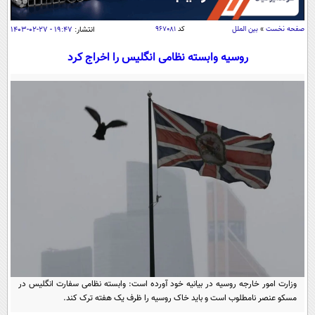
سیاسی
اقتصاد
صفحه نخست
»
بین الملل
کد
۹۶۷۰۸۱
انتشار:
۱۹:۴۷ - ۲۷-۰۲-۱۴۰۳
جامعه
اقتصادی
روسیه وابسته نظامی انگلیس را اخراج کرد
ورزشی
اجتماعی
خودرو
بین الملل
حوادث
فرهنگ و هنر
سیاست خارجی
سلامت
علم و دانش
یک برش دانایی
قرآن
فناوری و It
محیط زیست
گوناگون
علمی
سفر و تفریح
فیلم
سرگرمی
اخبار کریپتو
عصر ایران 2
اقتصاد
باشگاه مغز
آموزش زبان
خواندنی ها و دیدنی ها
ورزش
مجله تصویری سلاح
وزارت امور خارجه روسیه در بیانیه خود آورده است: وابسته نظامی سفارت انگلیس در
داستان کوتاه
سیاست
مسکو عنصر نامطلوب است و باید خاک روسیه را ظرف یک هفته ترک کند.