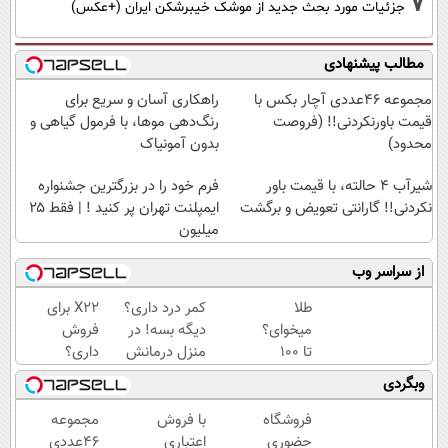
7
جزئیات مورد بحث جدید از موشک خیبرشکن ایران (+عکس)
مطالب پیشنهادی
مجموعه ۴۶عددی آچار بکس با
راهکاری آسان و سریع برای
قیمت باورنکردنی!! (فروصت
رنگ‌دهی موها، با فرمول گیاهی و
محدود)
بدون آمونیاک
شیر‌آب ۴ حالته، با قیمت باور
فرم خود را در بزرگترین جشنواره
نکردنی!! گارانتی تعویض و برگشت
ایمپلنت تهران پر کنید ! | فقط ۲۵
میلیون
از سراسر وب
طلا
کمر درد داری؟
X22 برای
میخوای؟
دیگه بسه! در
فروش
تا 100
منزل درمانش
داری؟
میلیون
کن
اینجا
وبگردی
وام
(◀پرسش‌نامه)
راحت و
فوری
سریع
فروشگاه
با فروش
مجموعه
خرید
بفروشش
حضوری
اعتباری
۴۶عددی