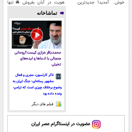
خوش آمدید!
جدیدترین
هویت در آبان
بفروش 🚘 تنها
ترید را آغاز
فناوری اروپا،
تتر
با یک بار
تماشاخانه
کنید!
سبک و مقاوم |
مراجعه 👇
پرداخت قسطی
محمدباقر خرازی کیست؟روحانی
جنجالی با ادعاها و ایده‌های
تخیلی
تاکر کارلسون، مجری و فعال
مشهور رسانه‌ای: جنگ ایران به
وضوح برخلاف چیزی است که ترامپ
وعده داده بود
فیلم های دیگر
عضویت در اینستاگرام عصر ایران