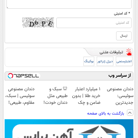
* کد امنیتی
اعتبارسنجی
دیزل ژنراتور
بوکینگ
از سراسر وب
دندان مصنوعی
۱ میلیارد اعتبار
🦷 سبک و
دندان مصنوعی
سوئیسی:
خرید طلا | بدون
طبیعی مثل
سوئیسی | سبک،
جدیدترین
ضامن و چک
دندان خودت!
مقاوم، طبیعی!
فناوری اروپا،
نصب آسان و
ویزیت
بازگشت به بالای صفحه
سبک و مقاوم |
پرداخت اقساطی
رایگان+پرداخت
پرداخت قسطی
💳 📍 تهران
اقساطی😍