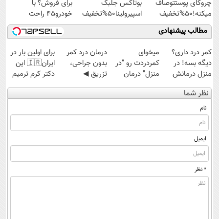
چروکای پوستتوصاف
بوتاکس جلبک
برای فروش؟ با
میکنه!50%تخفیف
اسپیرولینا50%تخفیف
خودرو45 راحت
بفروش
مطالب پیشنهادی
کمر درد داری؟
میخوای
درمان درد کمر
برای اولین بار در
دیگه بسه! در
کمردردت رو "در
بدون جراحی،
ایران🇮🇷 این
منزل درمانش
منزل" درمان
تزریق ◀
دکتر کرم ترمیم
کن
کنی؟ (◂فیلم +
پرسش‌نامه رو پر
کننده 23 روزه
نظر شما
(◀پرسش‌نامه)
◂پرسش‌نامه)
کن ▶
ساخت!
نام
ایمیل
* نظر