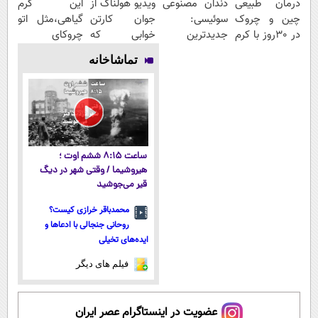
درمان طبیعی
دندان مصنوعی
ویدیو هولناک از
این کرم
چین و چروک
سوئیسی:
جوان کارتن
گیاهی،مثل اتو
در 30روز با کرم
جدیدترین
خوابی که
چروکای
جوانساز
فناوری اروپا،
میلیاردر شد.
پوستتوصاف
تماشاخانه
آلمانی(45%تخفیف)
سبک و مقاوم |
آموزش رایگان
میکنه!50%تخفیف
پرداخت قسطی
ساعت ۸:۱۵ ششم اوت ؛
هیروشیما / وقتی شهر در دیگ
قیر می‌جوشید
محمدباقر خرازی کیست؟
روحانی جنجالی با ادعاها و
ایده‌های تخیلی
فیلم های دیگر
عضویت در اینستاگرام عصر ایران