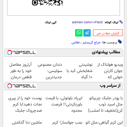
لینک کوتاه:
کپی لینک
‌گزارش خطا در خبر
برچسب ها:
حراج کریستیز
،
نقاشی
مطالب پیشنهادی
ویدیو هولناک از
نوشیدنی
دندان مصنوعی
آرتروز مفاصل
جوان کارتن
شفابخش کبد با
سوئیسی:
خود را به طور
خوابی که
10 گیاه
جدیدترین
قطعی درمان
میلیاردر شد.
موثر(تخفیف تا
فناوری اروپا،
کنید!
از سراسر وب
آموزش رایگان
امشب)
سبک و مقاوم |
◗پرسش‌نامه◖
پرداخت قسطی
با پودر جلبک چربیاتو
ایرپاد بلوتوثی، با قیمت
پوست خود را از پیری
مثل اسید ذوب
باورنکردنی!! فرصت
نجات دهید!با کرم
کن(تخفیف تا امشب)
محدود
ضدچروک جلبک
این کرم گیاهی،مثل اتو
بمب جوانساز! کرم
ماشین دنا گذاشتی