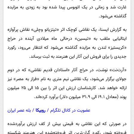
پیامک
سرگرمی
غارت شد و زمانی در یک اتوبوس پیدا شده بود به زودی به مزایده
روانشناسی
فناوری
گذاشته می‌شود.
آشپزی
گوناگون
به گزارش ایسنا، یک نقاشی کوچک اثر «تیتزیانو وچلی» نقاش پرآوازه
دانلود
حوادث
ایتالیایی ملقب به «تیسین»‌ درحالی ماه میلادی آینده در حراج
«کریستیز» لندن به مزایده گذاشته می‌شود که انتظار می‌رود، رکورد
محیط زیست
جدیدی را برای فروش این آثار این هنرمند به ثبت برساند.
سلامت
فرهنگی
«آرت‌نت»‌ نوشت، در حراج آثار «استادان قدیم نقاشی» که در دوم
جولای برگزار می‌شود، یک نقاشی نیم متری به نام «فراز به مصر» نیز
بین الملل
ارائه خواهد شد. کارشناسان ارزش این اثر را بین ۱۵ الی ۲۵ میلیون
اجتماعی
پوند (معادل ۱۹.۱ الی ۳۱.۹ میلیون دلار) برآورد کرده‌اند.
حیات وحش
عضویت در کانال تلگرام
/
روبیکا
/
بله عصر ایران
سیاست خارجی
در صورتی که این نقاشی به قیمتی بیش از کف ارزش برآوردشده
فروخته شود،‌ رکورد گران‌ترین اثر فروخته‌شده این هنرمند شکسته