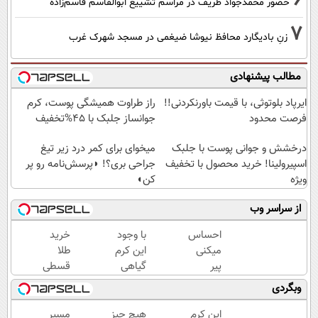
حضور محمدجواد ظریف در مراسم تشییع ابوالقاسم قاسم‌زاده
7
زنِ بادیگارد محافظ نیوشا ضیغمی در مسجد شهرک غرب
مطالب پیشنهادی
ایرپاد بلوتوثی، با قیمت باورنکردنی!!
راز طراوت همیشگی پوست، کرم
فرصت محدود
جوانساز جلبک با 45%تخفیف
درخشش و جوانی پوست با جلبک
میخوای برای کمر درد زیر تیغ
اسپیرولینا! خرید محصول با تخفیف
جراحی بری؟! ◗پرسش‌نامه رو پر
ویژه
کن◖
از سراسر وب
احساس
با وجود
خرید
میکنی
این کرم
طلا
پیر
گیاهی
قسطی
شدی؟
دیگه
شد!!!!!!
وبگردی
جوانی
دور
رو با
بوتاکس
این کرم
هیچ چیز
مسیر