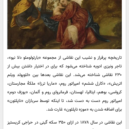
تاریخچه پرفراز و نشیب این نقاشی از مجموعه «بارتولومئو دلا نیو»،
تاجر ونیزی ادویه شناخته می‌شود که برای در اختیار داشتن بیش از
۲۳۰ نقاشی شناخته می‌شد. این نقاشی بعدها بین «لئوپولد ویلم
اتریش»، «کارل ششم» امپراتور روم، «ماریا ترزا» ملکهٔ مجارستان،
کرواسی، بوهم، ایتالیا، لهستان، فرمانروای روم و آلمان، «یوزف دوم»
امپراتور روم دست به دست شد، تا اینکه توسط سربازان «ناپلئون»
برای اضافه شدن به «موزه ناپلئون»‌ غارت شد.
این نقاشی در سال ۱۸۷۸ در ازای ۳۵۰ سکه گینی در حراجی کریستیز