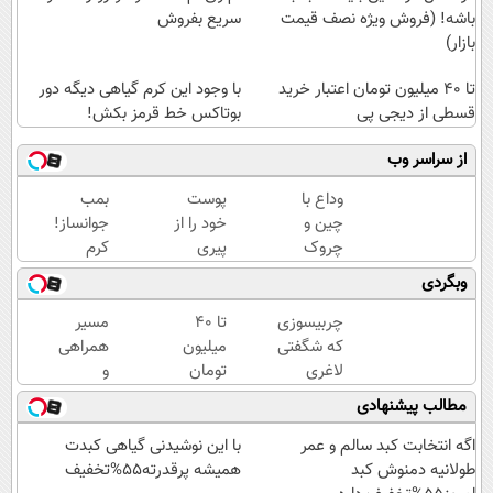
باشه! (فروش ویژه نصف قیمت
سریع بفروش
بازار)
تا ۴۰ میلیون تومان اعتبار خرید
با وجود این کرم گیاهی دیگه دور
قسطی از دیجی پی
بوتاکس خط قرمز بکش!
از سراسر وب
وداع با
پوست
بمب
چین و
خود را از
جوانساز!
چروک
پیری
کرم
های
نجات
بوتاکس
وبگردی
سطحی و
دهید!با
جلبک
عمقی
کرم
اسپیرولینا50%تخفیف
چربیسوزی
تا ۴۰
مسیر
پوست...
ضدچروک
که شگفتی
میلیون
همراهی
جلبک
لاغری
تومان
و
آسان را
اعتبار
گزارش
مطالب پیشنهادی
رقم زد!
خرید
عملکرد
قسطی
گروه
اگه انتخابت کبد سالم و عمر
با این نوشیدنی گیاهی کبدت
از
اسنپ
طولانیه دمنوش کبد
همیشه پرقدرته55%تخفیف
دیجی
در