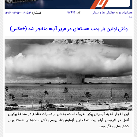
سیاسی
اقتصاد
عصرايران دو
»
خواندنی ها و دیدنی
کد
۹۷۹۷۶۱
انتشار:
۰۹:۵۳ - ۱۶-۰۴-۱۴۰۳
ها
جامعه
اقتصادی
وقتی اولین بار بمب هسته‌ای در «زیر آب» منفجر شد (+عکس)
ورزشی
اجتماعی
خودرو
بین الملل
حوادث
فرهنگ و هنر
سیاست خارجی
سلامت
علم و دانش
یک برش دانایی
قرآن
فناوری و It
محیط زیست
گوناگون
علمی
سفر و تفریح
فیلم
سرگرمی
اخبار کریپتو
عصر ایران 2
اقتصاد
باشگاه مغز
این انفجار که به آزمایش بِیکِر معروف است، بخشی از عملیات تقاطع در منطقۀ بیکینی
آموزش زبان
خواندنی ها و دیدنی ها
ورزش
مجله تصویری سلاح
آتول در اقیانوس آرام بود. هدف این آزمایش‌ها، بررسی تأثیر سلاح‌های هسته‌ای بر
کشتی‌های جنگی بود.
داستان کوتاه
سیاست