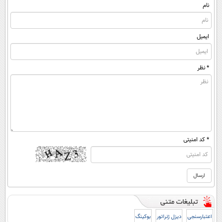
نام
ایمیل
* نظر
* کد امنیتی
اعتبارسنجی
دیزل ژنراتور
بوکینگ