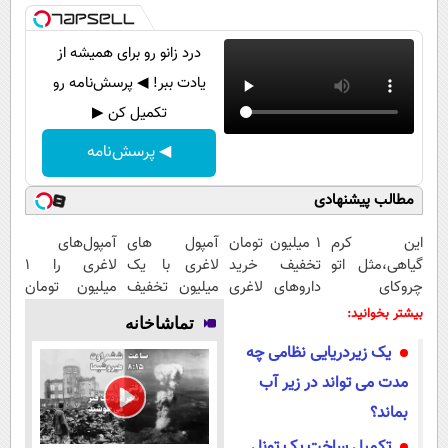
درد زانو رو برای همیشه از
یادت ببر! ◀ پرسش‌نامه رو
تکمیل کن ▶
◀ پرسش‌نامه
مطالب پیشنهادی
این کرم
1 میلیون تومان
آمپول های
آمپول‌های
گیاهی،مثل اتو
تخفیف خرید
لاغری با یک
لاغری را ۱
چروکای
داروهای لاغری
میلیون تخفیف
میلیون تومان
پوستتوصاف
با ارسال از
| ارسال از
ارزان‌تر از
بیشتر بخوانید:
تماشاخانه
میکنه!50%تخفیف
داروخانه و پک
داروخانه های
همه‌جا بخر!
یک زیردریایی نظامی چه
یخ!
معتبر
مدت می تواند در زیر آب
بماند؟
تکمیل ساخت یک تونل