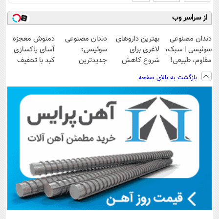
از سراسر وب
دندان مصنوعی
بهترین داروهای
دندان مصنوعی
دمنوش معجزه
سوئیسی | سبک،
لاغری برای
سوئیسی:
آسای پاکسازی
مقاوم، طبیعی!
شروع کاهش
جدیدترین
کبد با تخفیف
ویزیت
وزن، ارسال از
فناوری اروپا،
ویژه
بازگشت به بالای صفحه
رایگان+پرداخت
داروخانه های
سبک و مقاوم |
اقساطی😍
نزدیکت!
پرداخت قسطی