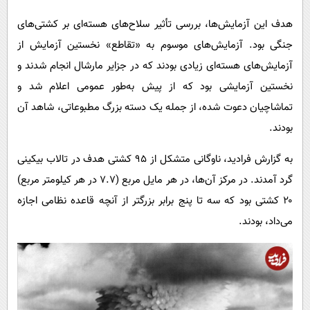
پیامک
سرگرمی
هدف این آزمایش‌ها، بررسی تأثیر سلاح‌های هسته‌ای بر کشتی‌های
روانشناسی
فناوری
جنگی بود. آزمایش‌های موسوم به «تقاطع» نخستین آزمایش از
آشپزی
گوناگون
آزمایش‌های هسته‌ای زیادی بودند که در جزایر مارشال انجام شدند و
دانلود
حوادث
نخستین آزمایشی بود که از پیش به‌طور عمومی اعلام شد و
تماشاچیان دعوت شده، از جمله یک دسته بزرگ مطبوعاتی، شاهد آن
محیط زیست
بودند.
سلامت
به گزارش فرادید، ناوگانی متشکل از ۹۵ کشتی هدف در تالاب بیکینی
فرهنگی
گرد آمدند. در مرکز آن‌ها، در هر مایل مربع (۷.۷ در هر کیلومتر مربع)
بین الملل
۲۰ کشتی بود که سه تا پنج برابر بزرگتر از آنچه قاعده نظامی اجازه
اجتماعی
می‌داد، بودند.
حیات وحش
سیاست خارجی