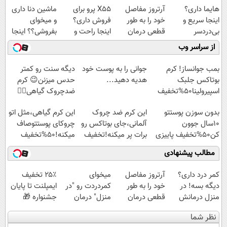
هایما داری؟
آرتروز مفاصل
X55 پرو برای
ماشین دنا داری
اینجا سریع و
خود را به طور
فروش داری؟
و میخوای
بی‌دردسر
قطعی درمان
اینجا راحت و
بفروشی؟؟ اینجا
می‌فروشی
کنید!
سریع بفروشش
راحت و سریع
از سراسر وب
◗پرسش‌نامه◖
بفروش
بمب جوانساز! کرم
جوانی را به پوست خود
دیگه سنت رو کمتر
بوتاکس جلبک
هدیه دهید...
حدس میزنن😉 کرم
اسپیرولینا50%تخفیف
ضدچروک گیاهی👈🏻
45%تخفیف
بدون سوزن پوستتو
این کرم ضد چروک
این کرم گیاهی،مثل اتو
10سال جوون
آلمانی،جای بوتاکس رو
چروکای پوستتوصاف
کن50%تخفیف پاییزی
برات پر میکنه!تخفیف
میکنه!50%تخفیف
تا امشب
مطالب پیشنهادی
کمر درد داری؟
آرتروز مفاصل
میخوای
۲۵٪ تخفیف
دیگه بسه! در
خود را به طور
کمردردت رو "در
ایمپلنت تا پایان
منزل درمانش
قطعی درمان
منزل" درمان
جشنواره 🎁
کن
کنید!
کنی؟ (◂فیلم +
نظر شما
(◀پرسش‌نامه)
◗پرسش‌نامه◖
◂پرسش‌نامه)