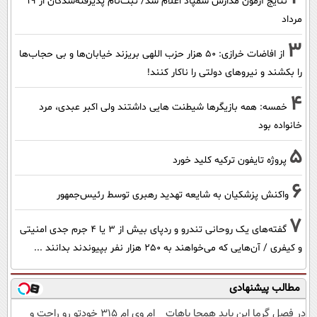
نتایج آزمون مدارس سمپاد اعلام شد/ ثبت‌نام پذیرفته‌شدگان از ۱۹
مرداد
3
از افاضات خرازی: ۵۰ هزار حزب اللهی بریزند خیابان‌ها و بی حجاب‌ها
را بکشند و نیرو‌های دولتی را ناکار کنند!
4
خمسه: همه بازیگرها شیطنت هایی داشتند ولی اکبر عبدی، مرد
خانواده بود
5
پروژه تایفون ترکیه کلید خورد
6
واکنش پزشکیان به شایعه تهدید رهبری توسط رئیس‌جمهور
7
گفته‌های یک روحانی تندرو و ردپای بیش از ۳ یا ۴ جرم جدی امنیتی
و کیفری / آن‌هایی که می‌خواهند به ۲۵۰ هزار نفر بپیوندند بدانند ...
مطالب پیشنهادی
در فصل گرما این باید همجا باهات
ام وی ام 315 خودتو رو راحت و