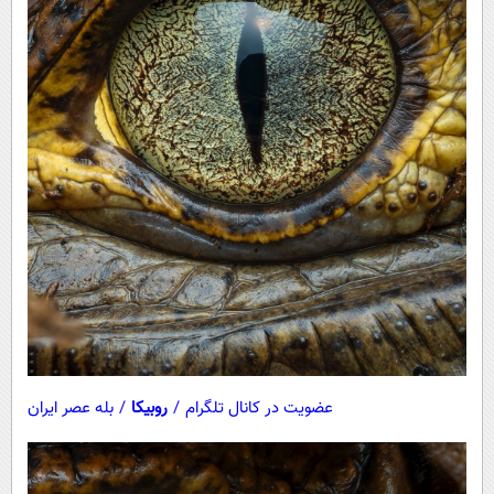
عضویت در کانال تلگرام
/
روبیکا
/
بله عصر ایران