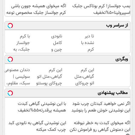
بمب جوانساز! کرم بوتاکس جلبک
اگه میخوای همیشه جوون باشی
اسپیرولینا50%تخفیف
کرم جوانساز جلبک مخصوص توعه
از سراسر وب
تا دیر
نابودی
با کرم
نشده با
کامل
جوانساز
کرم
چین و
جلبک، به
ضدچروک
چروک
پوستت،
وبگردی
جلبک
با کرم
انرژی
پوستتو
آلمانی۴۰٪تخفیف
دوباره
این کرم
این کرم
دندان مصنوعی
صاف و
بده(تخفیف
گیاهی،مثل
گیاهی،مثل اتو
سوئیسی |
آینه ای
تا امشب)
اتو چروکای
چروکای پوستتو
سبک، مقاوم،
کن!
پوستتوصاف
صاف
طبیعی! ویزیت
مطالب پیشنهادی
میکنه!50%تخفیف
میکنه!+تخفیف
رایگان+پرداخت
ویژه
اقساطی😍
اگر نمی خواهید کبدتان چرب شود
با این نوشیدنی گیاهی کبدت
این نوشیدنی خوش طعم را بنوشید
همیشه پرقدرته55%تخفیف
اگه میخوای کبدت به خطر نیوفته
این نوشیدنی گیاهی به نابودی کبد
این دمنوش گیاهی رو فراموش نکن
چرب کمک میکنه