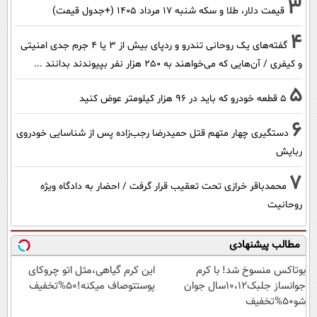
3
قیمت دلار، طلا و سکه شنبه ۱۷ مرداد ۱۴۰۵ (+جدول قیمت)
4
گفته‌های یک روحانی تندرو و ردپای بیش از ۳ یا ۴ جرم جدی امنیتی
و کیفری / آن‌هایی که می‌خواهند به ۲۵۰ هزار نفر بپیوندند بدانند ...
5
۵ قطعه خودرو که باید در ۹۶ هزار کیلومتر عوض کنید
6
دستگیری چهار متهم قتل حمیدرضا رجب‌زاده پس از شناسایی خودروی
ربایش
7
محمدباقر خرازی تحت تعقیب قرار گرفت / احضار به دادگاه ویژه
روحانیت
مطالب پیشنهادی
بوتاکس منسوخ شد! با کرم
این کرم گیاهی،مثل اتو چروکای
جوانساز جلبک10،12سال جوان
پوستتوصاف میکنه!50%تخفیف
شو50%تخفیف