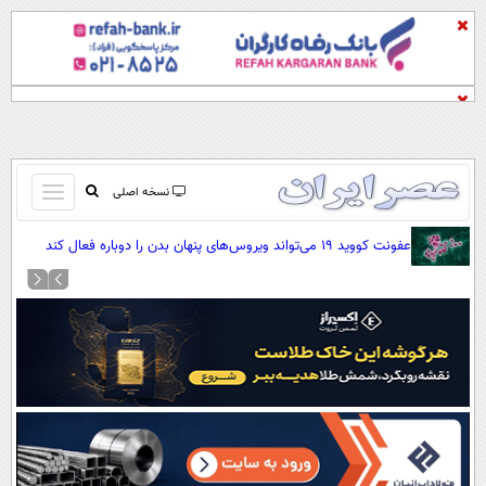
باز
نسخه اصلی
و
صفحه اول
عفونت کووید ۱۹ می‌تواند ویروس‌های پنهان بدن را دوباره فعال کند
بسته
تماس با ما
کردن
آرشیو
منو
جستجو
نظرسنجی
آب و هوا
اوقات شرعی
پیوند ها
سواد زندگی