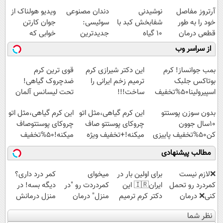
آرتروز مفاصل
نوشیدنی
دندان مصنوعی
ویدیو هولناک از
خود را به طور
شفابخش کبد با
سوئیسی:
جوان کارتن
قطعی درمان
10 گیاه
جدیدترین
خوابی که
کنید!
موثر(تخفیف تا
فناوری اروپا،
میلیاردر شد.
از سراسر وب
◗پرسش‌نامه◖
امشب)
سبک و مقاوم |
آموزش رایگان
پرداخت قسطی
بمب جوانساز! کرم
این دکتر شیرازی کرم
قوی ترین کرم
بوتاکس جلبک
ترمیم زخم ایرانی را
ضدچروک گیاهی!
اسپیرولینا50%تخفیف
ساخت!!!
تحت لیسانس آلمان
(40%تخفیف زمستانی)
بدون سوزن پوستتو
این کرم گیاهی،مثل اتو
این کرم گیاهی،مثل اتو
10سال جوون
چروکای پوستتو صاف
چروکای پوستتوصاف
کن50%تخفیف پاییزی
میکنه!+تخفیف ویژه
میکنه!50%تخفیف
مطالب پیشنهادی
❌لازم نیست
برای اولین بار در
میخوای
کمر درد داری؟
کمردرد رو تحمل
ایران🇮🇷 این
کمردردت رو "در
دیگه بسه! در
کنی❌ درمان
دکتر کرم ترمیم
منزل" درمان
منزل درمانش
بدون جراحی و
کننده 23 روزه
کنی؟ (◂فیلم +
کن
نظر شما
قرص
ساخت!
◂پرسش‌نامه)
(◀پرسش‌نامه)