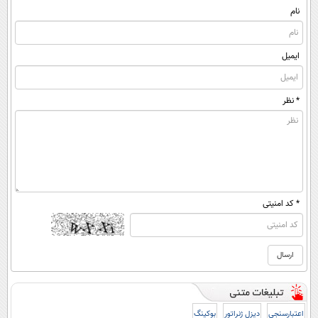
(پرسشنامه)
نام
ایمیل
* نظر
* کد امنیتی
اعتبارسنجی
دیزل ژنراتور
بوکینگ