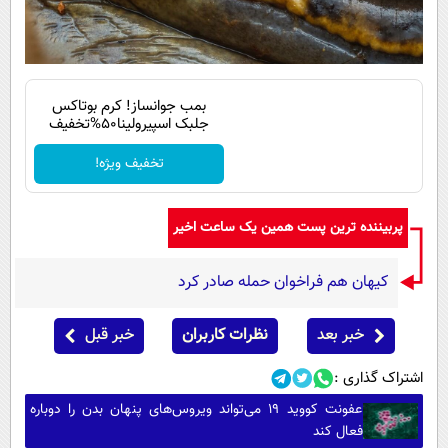
بمب جوانساز! کرم بوتاکس
جلبک اسپیرولینا50%تخفیف
تخفیف ویژه!
پربیننده ترین پست همین یک ساعت اخیر
کیهان هم فراخوان حمله صادر کرد
خبر بعد
نظرات کاربران
خبر قبل
اشتراک گذاری :
عفونت کووید ۱۹ می‌تواند ویروس‌های پنهان بدن را دوباره
فعال کند