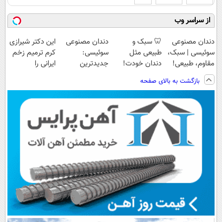
از سراسر وب
دندان مصنوعی
🦷 سبک و
دندان مصنوعی
این دکتر شیرازی
سوئیسی | سبک،
طبیعی مثل
سوئیسی:
کرم ترمیم زخم
مقاوم، طبیعی!
دندان خودت!
جدیدترین
ایرانی را
ویزیت
نصب آسان و
فناوری اروپا،
ساخت!!!
بازگشت به بالای صفحه
رایگان+پرداخت
پرداخت اقساطی
سبک و مقاوم |
اقساطی😍
💳 📍 تهران
پرداخت قسطی