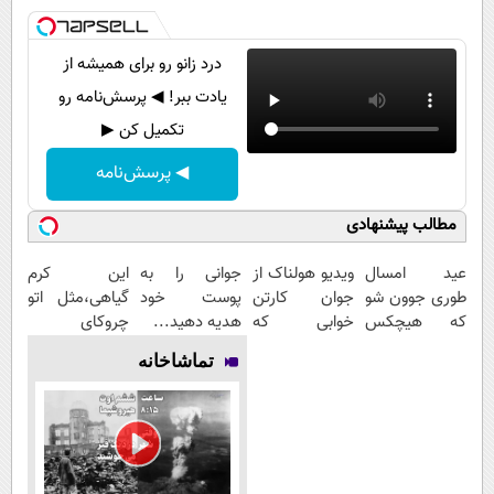
درد زانو رو برای همیشه از
یادت ببر! ◀ پرسش‌نامه رو
تکمیل کن ▶
◀ پرسش‌نامه
مطالب پیشنهادی
عید امسال
ویدیو هولناک از
جوانی را به
این کرم
طوری جوون شو
جوان کارتن
پوست خود
گیاهی،مثل اتو
که هیچکس
خوابی که
هدیه دهید...
چروکای
نشناستت
میلیاردر شد.
پوستتوصاف
تماشاخانه
آموزش رایگان
میکنه!50%تخفیف