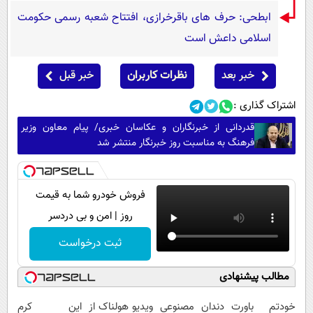
ابطحی: حرف های باقرخرازی، افتتاح شعبه رسمی حکومت
اسلامی داعش است
خبر بعد
نظرات کاربران
خبر قبل
اشتراک گذاری :
قدردانی از خبرنگاران و عکاسان خبری/ پیام معاون وزیر
فرهنگ به مناسبت روز خبرنگار منتشر شد
فروش خودرو شما به قیمت
روز | امن و بی دردسر
ثبت درخواست
مطالب پیشنهادی
خودتم باورت
دندان مصنوعی
ویدیو هولناک از
این کرم