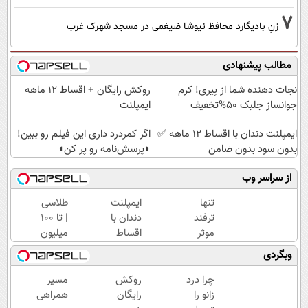
7
زنِ بادیگارد محافظ نیوشا ضیغمی در مسجد شهرک غرب
مطالب پیشنهادی
نجات دهنده شما از پیری! کرم
روکش رایگان + اقساط ۱۲ ماهه
جوانساز جلبک 50%تخفیف
ایمپلنت
ایمپلنت دندان با اقساط 12 ماهه ✅
اگر کمردرد داری این فیلم رو ببین!
بدون سود بدون ضامن
◗پرسش‌نامه رو پر کن◖
از سراسر وب
تنها
ایمپلنت
طلاسی
ترفند
دندان با
| تا 100
موثر
اقساط
میلیون
رفع
12
وام
وبگردی
چروک
ماهه
آنی
پوست،
✅
خرید
چرا درد
روکش
مسیر
همین
بدون
طلا💰
زانو را
رایگان
همراهی