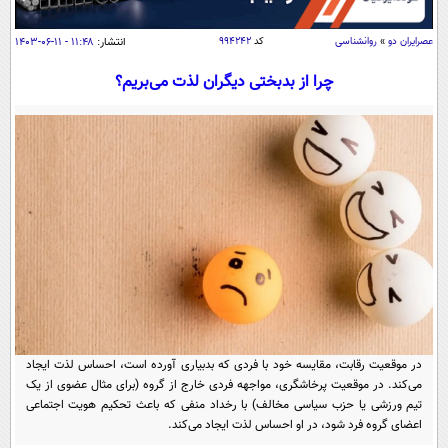
سیاسی
اقتصاد
عصرايران دو
»
روانشناسی
کد
۹۹۴۲۴۲
انتشار:
۱۱:۴۸ - ۱۱-۰۶-۱۴۰۳
جامعه
اقتصادی
چرا از بدبختی دیگران لذت می‌بریم؟
ورزشی
اجتماعی
خودرو
بین الملل
حوادث
فرهنگ و هنر
سیاست خارجی
سلامت
علم و دانش
یک برش دانایی
قرآن
فناوری و It
محیط زیست
گوناگون
علمی
سفر و تفریح
فیلم
سرگرمی
اخبار کریپتو
عصر ایران 2
اقتصاد
باشگاه مغز
در موقعیت رقابت، مقایسه خود با فردی که بدبیاری آورده است، احساس لذت ایجاد
آموزش زبان
خواندنی ها و دیدنی ها
ورزش
می‌کند. در موقعیت پرخاشگری، مواجهه فردی خارج از گروه (برای مثال عضوی از یک
مجله تصویری سلاح
تیم ورزشی یا حزب سیاسی مخالف) با رخداد منفی که باعث تحکیم هویت اجتماعی
داستان کوتاه
سیاست
اعضای گروه فرد شود، در او احساس لذت ایجاد می‌کند.