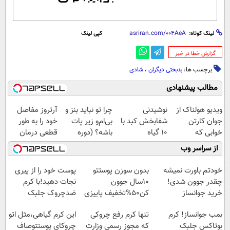
لینک کوتاه:
کپی لینک
‌گزارش خطا در خبر
برچسب ها:
بدبختی دیگران
،
شادی
مطالب پیشنهادی
ویدیو هولناک از
نوشیدنی
چرا تو نباید بنز و
آرتروز مفاصل
جوان کارتن
شفابخش کبد با
بی‌ام‌و زیر پات
خود را به طور
خوابی که
10 گیاه
باشه؟ (دوره
قطعی درمان
میلیاردر شد.
موثر(تخفیف تا
رایگان درآمد
کنید!
از سراسر وب
آموزش رایگان
امشب)
میلیاردی)
◗پرسش‌نامه◖
خودتم باورت نمیشه
بدون سوزن پوستتو
پوست خود را از پیری
چقدر جوون شدی!
10سال جوون
نجات دهید!با کرم
خرید جوانساز
کن50%تخفیف پاییزی
ضدچروک جلبک
اسپیرولینا با تخفیف
بمب جوانساز! کرم
تنها کرم رفع چروکی
این کرم گیاهی،مثل اتو
ویژه
بوتاکس جلبک
که مجوز رسمی وزارت
چروکای پوستتوصاف