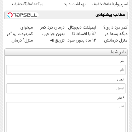
اسپیرولینا50%تخفیف
بهداشت دارد
میکنه!50%تخفیف
مطالب پیشنهادی
کمر درد داری؟
ایمپلنت دیجیتال
درمان درد کمر
میخوای
دیگه بسه! در
🦷 با اقساط تا
بدون جراحی،
کمردردت رو "در
منزل درمانش
12 ماه بدون سود
تزریق ◀
منزل" درمان
کن
و ضامن ✅
پرسش‌نامه رو پر
کنی؟ (◂فیلم +
نظر شما
(◀پرسش‌نامه)
کن ▶
◂پرسش‌نامه)
نام
ایمیل
* نظر