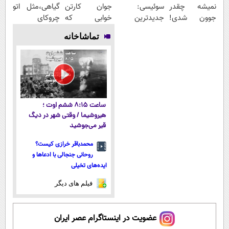
نمیشه چقدر
سوئیسی:
جوان کارتن
گیاهی،مثل اتو
جوون شدی!
جدیدترین
خوابی که
چروکای
خرید جوانساز
فناوری اروپا،
میلیاردر شد.
پوستتوصاف
تماشاخانه
اسپیرولینا با
سبک و مقاوم |
آموزش رایگان
میکنه!50%تخفیف
تخفیف ویژه
پرداخت قسطی
ساعت ۸:۱۵ ششم اوت ؛
هیروشیما / وقتی شهر در دیگ
قیر می‌جوشید
محمدباقر خرازی کیست؟
روحانی جنجالی با ادعاها و
ایده‌های تخیلی
فیلم های دیگر
عضویت در اینستاگرام عصر ایران