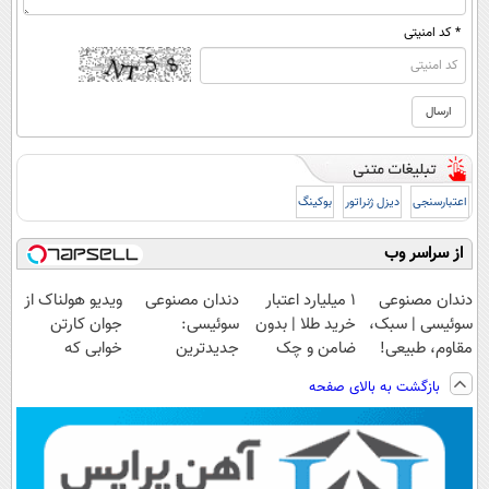
* کد امنیتی
اعتبارسنجی
دیزل ژنراتور
بوکینگ
از سراسر وب
دندان مصنوعی
۱ میلیارد اعتبار
دندان مصنوعی
ویدیو هولناک از
سوئیسی | سبک،
خرید طلا | بدون
سوئیسی:
جوان کارتن
مقاوم، طبیعی!
ضامن و چک
جدیدترین
خوابی که
ویزیت
فناوری اروپا،
میلیاردر شد.
بازگشت به بالای صفحه
رایگان+پرداخت
سبک و مقاوم |
آموزش رایگان
اقساطی😍
پرداخت قسطی