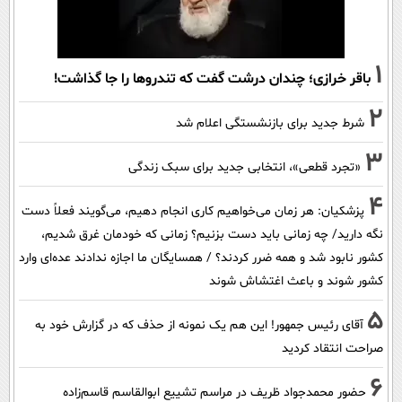
1
باقر خرازی؛ چندان درشت گفت که تندروها را جا گذاشت!
2
شرط جدید برای بازنشستگی اعلام شد
3
«تجرد قطعی»، انتخابی جدید برای سبک زندگی
4
پزشکیان: هر زمان می‌خواهیم کاری انجام دهیم، می‌گویند فعلاً دست
نگه دارید/ چه زمانی باید دست بزنیم؟ زمانی که خودمان غرق شدیم،
کشور نابود شد و همه ضرر کردند؟ / همسایگان ما اجازه ندادند عده‌ای وارد
کشور شوند و باعث اغتشاش شوند
5
آقای رئیس جمهور! این هم یک نمونه از حذف که در گزارش خود به
صراحت انتقاد کردید
6
حضور محمدجواد ظریف در مراسم تشییع ابوالقاسم قاسم‌زاده