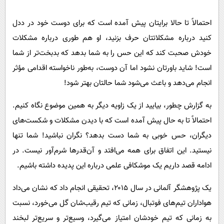
پیامک
سرگرمی
روانشناسی
احتمالاً تا حالا برایتان پیش آمده است که برای دوست خود در ددل
فناوری
کنید درباره مشکلاتتان حرف بزنید، او هم طوری درباره مشکلات
آشپزی
گوناگون
خودش صحبت کند که این حس را به شما بدهد که بدبخت‌تر از شما
دانلود
حوادث
است! شاید باورتان نشود اما آن دوست، به‌طور ناخواسته اقدامی مؤثر
محیط زیست
انجام می‌دهد و باعث می‌شود شما حالتان بهتر شود!
سلامت
به گزارش چطور، بیایید از یک زاویه دیگر به همین موضوع نگاه کنیم.
فرهنگی
احتمالاً تا به حال پیش آمده است که با دیدن مشکلات و شکست‌های
بین الملل
دیگران، حس خوبی به شما دست بدهد؟ نگران نباشید! شما تنها
نیستید. این اتفاق برای همه می‌افتد و آن‌قدرها شرم‌آور نیست. در
اجتماعی
ادامه قصد داریم یک موشکافی علمی درباره این پدیده داشته باشیم.
حیات وحش
یک پژوهشگر آلمانی در سال ۲۰۱۵، تحقیقی انجام داد که نشان می‌داد
سیاست خارجی
هواداران تیم‌های فوتبال، زمانی که تیم رقیب‌شان گل می‌خورد، نسبت
به زمانی که تیم خودشان امتیاز می‌گیرد، وسیع‌تر و سریع‌تر لبخند