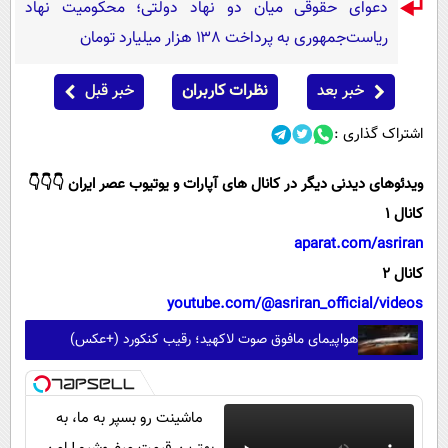
دعوای حقوقی میان دو نهاد دولتی؛ محکومیت نهاد
ریاست‌جمهوری به پرداخت ۱۳۸ هزار میلیارد تومان
خبر بعد
نظرات کاربران
خبر قبل
اشتراک گذاری :
ویدئوهای دیدنی دیگر در کانال های آپارات و یوتیوب عصر ایران 👇👇👇
کانال 1
aparat.com/asriran
کانال 2
youtube.com/@asriran_official/videos
هواپیمای مافوق صوت لاکهید؛ رقیب کنکورد (+عکس)
ماشینت رو بسپر به ما، به