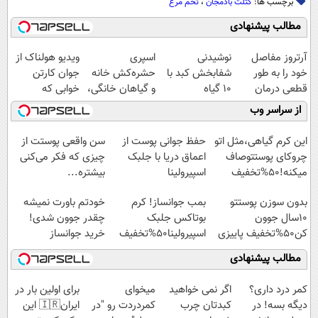
برچسب ها:
کتلت بادمجان
،
تخم مرغ
مطالب پیشنهادی
آرتروز مفاصل
نوشیدنی
اسپری
ویدیو هولناک از
خود را به طور
شفابخش کبد با
حشره‌کش خانه
جوان کارتن
قطعی درمان
10 گیاه
و گیاهان خانگی،
خوابی که
کنید!
موثر(تخفیف تا
نابودکننده انواع
میلیاردر شد.
از سراسر وب
◗پرسش‌نامه◖
امشب)
حشرات خانگی و
آموزش رایگان
آفات
این کرم گیاهی،مثل اتو
حفظ جوانی پوست از
سن واقعی پوستت از
چروکای پوستتوصاف
اعماق دریا با جلبک
چیزی که فکر می‌کنی
میکنه!50%تخفیف
اسپیرولینا
بیشتره...
بدون سوزن پوستتو
بمب جوانساز! کرم
خودتم باورت نمیشه
10سال جوون
بوتاکس جلبک
چقدر جوون شدی!
کن50%تخفیف پاییزی
اسپیرولینا50%تخفیف
خرید جوانساز
اسپیرولینا با تخفیف
مطالب پیشنهادی
ویژه
کمر درد داری؟
اگر نمی خواهید
میخوای
برای اولین بار در
دیگه بسه! در
کبدتان چرب
کمردردت رو "در
ایران🇮🇷 این