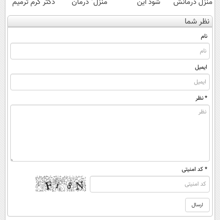
منزل درمانش
شود این
منزل" درمان
دکتر کرم ترمیم
کن
نوشیدنی خوش
کنی؟ (◂فیلم +
کننده 23 روزه
نظر شما
(◀پرسش‌نامه)
طعم را بنوشید
◂پرسش‌نامه)
ساخت!
نام
ایمیل
* نظر
* کد امنیتی