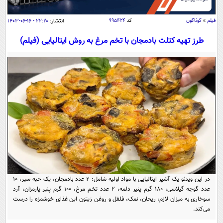
سیاسی
اقتصاد
فیلم
»
گوناگون
کد
۹۹۵۴۲۴
انتشار:
۲۲:۲۰ - ۱۶-۰۶-۱۴۰۳
جامعه
اقتصادی
طرز تهیه کتلت بادمجان با تخم مرغ به روش ایتالیایی (فیلم)
ورزشی
اجتماعی
خودرو
بین الملل
حوادث
فرهنگ و هنر
سیاست خارجی
سلامت
علم و دانش
یک برش دانایی
قرآن
فناوری و It
محیط زیست
گوناگون
علمی
سفر و تفریح
فیلم
سرگرمی
اخبار کریپتو
عصر ایران 2
اقتصاد
باشگاه مغز
در این ویدئو یک آشپز ایتالیایی با مواد اولیه شامل: ۲ عدد بادمجان، یک حبه سیر، ۱۰
آموزش زبان
عدد گوجه گیلاسی، ۱۸۰ گرم پنیر دلمه، ۲ عدد تخم مرغ، ۱۰۰ گرم پنیر پارمزان، آرد
خواندنی ها و دیدنی ها
ورزش
مجله تصویری سلاح
سوخاری به میزان لازم، ریحان، نمک، فلفل و روغن زیتون این غذای خوشمزه را درست
داستان کوتاه
می‌کند.
سیاست