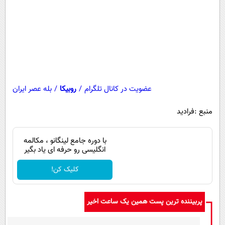
پیامک
سرگرمی
روانشناسی
فناوری
آشپزی
گوناگون
دانلود
حوادث
محیط زیست
عضویت در کانال تلگرام
/
روبیکا
/
بله عصر ایران
سلامت
منبع :فرادید
فرهنگی
بین الملل
با دوره جامع لینگانو ، مکالمه
انگلیسی رو حرفه ای یاد بگیر
اجتماعی
کلیک کن!
حیات وحش
سیاست خارجی
پربیننده ترین پست همین یک ساعت اخیر