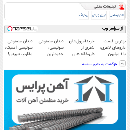
اعتبارسنجی
دیزل ژنراتور
بوکینگ
از سراسر وب
بهترین قیمت
خریدآمپول‌های
دندان مصنوعی
دندان مصنوعی
داروهای لاغری،
لاغری از
سوئیسی:
سوئیسی | سبک،
با ۱ میلیون
داروخانه های
جدیدترین
مقاوم، طبیعی!
تخفیف و ارسال
اطرافت، ارسال
فناوری اروپا،
ویزیت
بازگشت به بالای صفحه
از داروخانه‌
فوری همراه با
سبک و مقاوم |
رایگان+پرداخت
پک یخ!
پرداخت قسطی
اقساطی😍