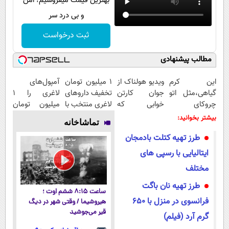
بهترین قیمت میفروشیم! امن
و بی درد سر
ثبت درخواست
مطالب پیشنهادی
این کرم
ویدیو هولناک از
۱ میلیون تومان
آمپول‌های
گیاهی،مثل اتو
جوان کارتن
تخفیف داروهای
لاغری را ۱
چروکای
خوابی که
لاغری منتخب با
میلیون تومان
پوستتوصاف
میلیاردر شد.
ارسال از
ارزان‌تر از
بیشتر بخوانید:
تماشاخانه
میکنه!50%تخفیف
آموزش رایگان
داروخانه
همه‌جا بخر!
طرز تهیه کتلت بادمجان
نزدیکت
ایتالیایی با رسپی های
مختلف
طرز تهیه نان باگت
ساعت ۸:۱۵ ششم اوت ؛
فرانسوی در منزل با ۶۵۰
هیروشیما / وقتی شهر در دیگ
قیر می‌جوشید
گرم آرد (فیلم)