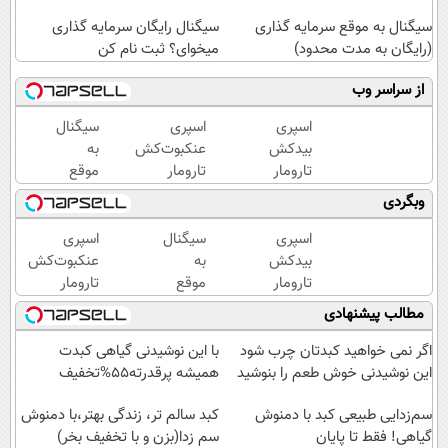
سیگنال به موقع سرمایه گذاری
سیگنال رایگان سرمایه گذاری
(رایگان به مدت محدود)
میخوای؟ ثبت نام کن
از سراسر وب
اسپری
اسپری
سیگنال
بیدکش
عنکبوت‌‌کش
به
تارومار
تارومار
موقع
با
ازبین‌برنده
سرمایه
وبگردی
اثرفوری
انواع
گذاری
،
عنکبوت
(رایگان
اسپری
سیگنال
اسپری
محافظ
به
بیدکش
به
عنکبوت‌‌کش
لباس
مدت
تارومار
موقع
تارومار
در
محدود)
با
سرمایه
ازبین‌برنده
مطالب پیشنهادی
مقابل
اثرفوری
گذاری
انواع
بید
،
(رایگان
عنکبوت
اگر نمی خواهید کبدتان چرب شود
با این نوشیدنی گیاهی کبدت
محافظ
به
این نوشیدنی خوش طعم را بنوشید
همیشه پرقدرته55%تخفیف
لباس
مدت
در
سم‌زدایی طبیعی کبد با دمنوش
محدود)
کبد سالم تر، زندگی بهتر،با دمنوش
گیاهی! فقط تا پایان
مقابل
سم زدا(بزن و با تخفیف بخر)