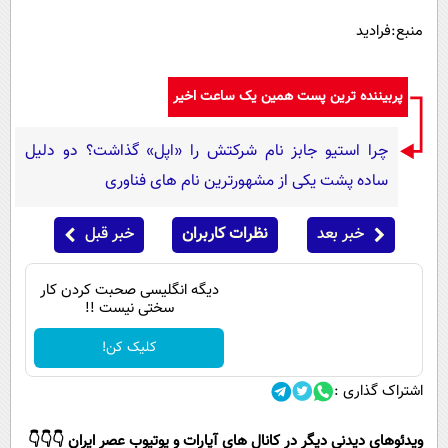
پیامک
سرگرمی
منبع:فرادید
روانشناسی
فناوری
آشپزی
گوناگون
پربیننده ترین پست همین یک ساعت اخیر
دانلود
حوادث
چرا استیو جابز نام شرکتش را «اپل» گذاشت؟ دو دلیل
محیط زیست
ساده پشت یکی از مشهورترین نام های فناوری
سلامت
خبر بعد
نظرات کاربران
خبر قبل
فرهنگی
بین الملل
دیگه انگلیسی صحبت کردن کار
سختی نیست !!
اجتماعی
حیات وحش
کلیک کن!
سیاست خارجی
اشتراک گذاری :
ویدئوهای دیدنی دیگر در کانال های آپارات و یوتیوب عصر ایران 👇👇👇