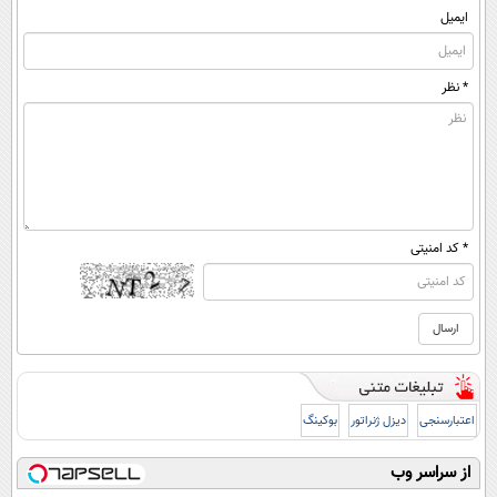
ایمیل
* نظر
* کد امنیتی
اعتبارسنجی
دیزل ژنراتور
بوکینگ
از سراسر وب