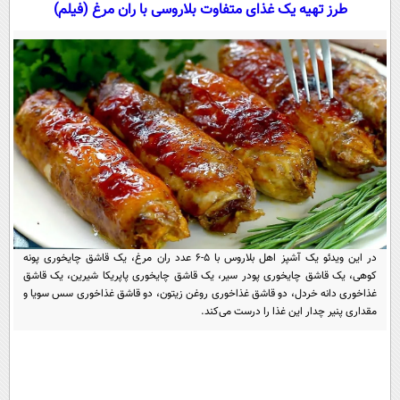
سیاسی
طرز تهیه یک غذای متفاوت بلاروسی با ران مرغ (فیلم)
اقتصاد
جامعه
اقتصادی
ورزشی
اجتماعی
خودرو
بین الملل
حوادث
فرهنگ و هنر
سیاست خارجی
سلامت
علم و دانش
یک برش دانایی
قرآن
فناوری و It
محیط زیست
گوناگون
علمی
در این ویدئو یک آشپز اهل بلاروس با ۵-۶ عدد ران مرغ، یک قاشق چایخوری پونه
سفر و تفریح
کوهی، یک قاشق چایخوری پودر سیر، یک قاشق چایخوری پاپریکا شیرین، یک قاشق
فیلم
سرگرمی
اخبار کریپتو
غذاخوری دانه خردل، دو قاشق غذاخوری روغن زیتون، دو قاشق غذاخوری سس سویا و
عصر ایران 2
اقتصاد
مقداری پنیر چدار این غذا را درست می‌کند.
باشگاه مغز
آموزش زبان
خواندنی ها و دیدنی ها
ورزش
مجله تصویری سلاح
داستان کوتاه
سیاست