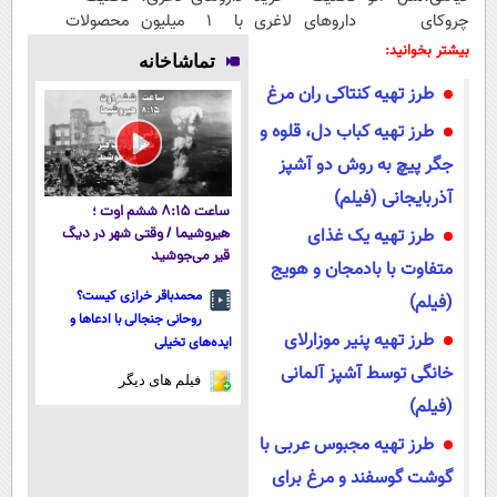
چروکای
داروهای لاغری
با ۱ میلیون
محصولات
پوستتوصاف
با ارسال از
تخفیف و ارسال
لاغری؛ یک قدم
بیشتر بخوانید:
تماشاخانه
میکنه!50%تخفیف
داروخانه و پک
از داروخانه‌
نزدیک‌تر به
طرز تهیه کنتاکی ران مرغ
یخ!
شروع کاهش
وزن
طرز تهیه کباب دل، قلوه و
جگر پیچ به روش دو آشپز
آذربایجانی (فیلم)
ساعت ۸:۱۵ ششم اوت ؛
طرز تهیه یک غذای
هیروشیما / وقتی شهر در دیگ
قیر می‌جوشید
متفاوت با بادمجان و هویج
محمدباقر خرازی کیست؟
(فیلم)
روحانی جنجالی با ادعاها و
طرز تهیه پنیر موزارلای
ایده‌های تخیلی
خانگی توسط آشپز آلمانی
فیلم های دیگر
(فیلم)
طرز تهیه مجبوس عربی با
گوشت گوسفند و مرغ برای