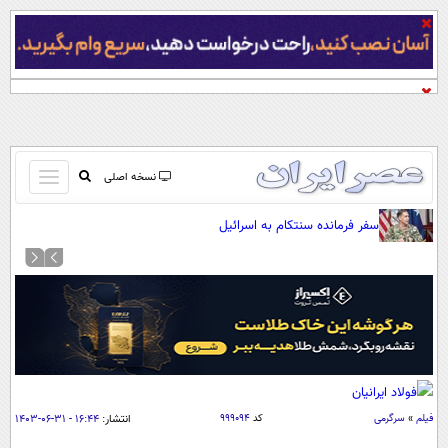
باز
نسخه اصلی
و
صفحه اول
سفر فرمانده سنتکام به اسرائیل
بسته
تماس با ما
کردن
آرشیو
منو
جستجو
نظرسنجی
آب و هوا
اوقات شرعی
پیوند ها
فیلم
»
سرگرمی
کد
۹۹۹۰۹۴
انتشار:
۱۶:۴۴ - ۳۱-۰۶-۱۴۰۳
سواد زندگی