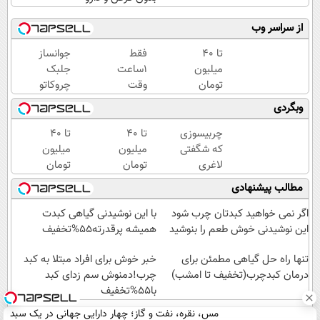
از سراسر وب
تا 40
فقط
جوانساز
میلیون
1ساعت
جلبک
تومان
وقت
چروکاتو
اعتبار
داری
مثل اتو
وبگردی
فوری
کرم
صاف
دریافت
جوانساز
میکنه
چربیسوزی
تا ۴۰
تا 40
کن
جلبک
😍
که شگفتی
میلیون
میلیون
رو
لاغری
تومان
تومان
با40%تخفیف
آسان را
اعتبار
اعتبار
مطالب پیشنهادی
بخری!
رقم زد!
بگیر
فوری
(همین
اگر نمی خواهید کبدتان چرب شود
با این نوشیدنی گیاهی کبدت
الان
این نوشیدنی خوش طعم را بنوشید
همیشه پرقدرته55%تخفیف
دریافت
تنها راه حل گیاهی مطمئن برای
کن)
خبر خوش برای افراد مبتلا به کبد
درمان کبدچرب(تخفیف تا امشب)
چرب!دمنوش سم زدای کبد
با55%تخفیف
مس، نقره، نفت و گاز؛ چهار دارایی جهانی در یک سبد