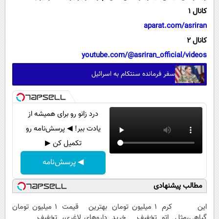
کانال 1
aparat.com/asriran
کانال 2
youtube.com/@asriran_official/videos
سفر فرمانده سنتکام به اسرائیل
درد زانو رو برای همیشه از
یادت ببر! ◀ پرسش‌نامه رو
تکمیل کن ▶
◀ پرسش‌نامه
مطالب پیشنهادی
این کرم
1 میلیون تومان
بهترین قیمت
۱ میلیون تومان
گیاهی،مثل اتو
تخفیف خرید
داروهای لاغری،
تخفیف