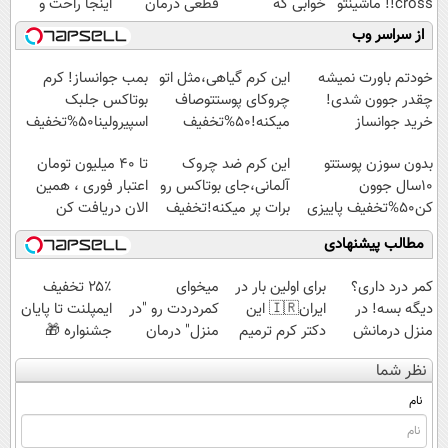
cross!! ماشینتو
خوابی که
قطعی درمان
اینجا راحت و
به راحتی بفروش
میلیاردر شد.
کنید!
سریع بفروشش
از سراسر وب
آموزش رایگان
◗پرسش‌نامه◖
خودتم باورت نمیشه
این کرم گیاهی،مثل اتو
بمب جوانساز! کرم
چقدر جوون شدی!
چروکای پوستتوصاف
بوتاکس جلبک
خرید جوانساز
میکنه!50%تخفیف
اسپیرولینا50%تخفیف
اسپیرولینا با تخفیف
بدون سوزن پوستتو
این کرم ضد چروک
تا 40 میلیون تومان
ویژه
10سال جوون
آلمانی،جای بوتاکس رو
اعتبار فوری ، همین
کن50%تخفیف پاییزی
برات پر میکنه!تخفیف
الان دریافت کن
تا امشب
مطالب پیشنهادی
کمر درد داری؟
برای اولین بار در
میخوای
۲۵٪ تخفیف
دیگه بسه! در
ایران🇮🇷 این
کمردردت رو "در
ایمپلنت تا پایان
منزل درمانش
دکتر کرم ترمیم
منزل" درمان
جشنواره 🎁
کن
کننده 23 روزه
کنی؟ (◂فیلم +
نظر شما
(◀پرسش‌نامه)
ساخت!
◂پرسش‌نامه)
نام