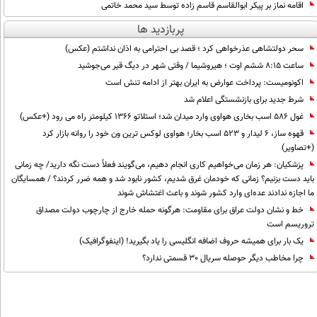
اقامه نماز بر پیکر ابوالقاسم قاسم زاده توسط سید محمد خاتمی
پربازدید ها
سحر دولتشاهی عذرخواهی کرد ؛ قصد بی احترامی به اذان نداشتم (عکس)
ساعت ۸:۱۵ ششم اوت ؛ هیروشیما / وقتی شهر در دیگ قیر می‌جوشید
اکونومیست: پرداخت عوارض به ایران بهتر از ادامه تنش است
شرط جدید برای بازنشستگی اعلام شد
غول 586 اسب بخاری هواوی وارد میدان شد؛ استلاتو 1366 کیلومتر راه می رود (+عکس)
قهوه ساز، 6 لیدار و 523 اسب بخار؛ هواوی لوکس ترین ون خود را روانه بازار کرد
(+تصاویر)
پزشکیان: هر زمان می‌خواهیم کاری انجام دهیم، می‌گویند فعلاً دست نگه دارید/ چه زمانی
باید دست بزنیم؟ زمانی که خودمان غرق شدیم، کشور نابود شد و همه ضرر کردند؟ / همسایگان
ما اجازه ندادند عده‌ای وارد کشور شوند و باعث اغتشاش شوند
خط و نشان دولت عراق برای مقاومت: هرگونه حمله خارج از چارچوب دولت مصداق
تروریسم است
یک بار برای همیشه حروف اضافه انگلیسی را یاد بگیرید! (اینفوگرافیک)
چرا مخاطب دیگر حوصله سریال 30 قسمتی ندارد؟