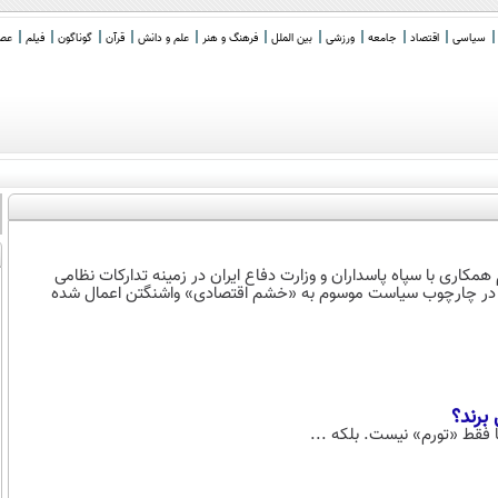
سیاسی
اقتصاد
جامعه
ورزشی
بین الملل
فرهنگ و هنر
علم و دانش
قرآن
گوناگون
فیلم
عصر 
تازه‌ترین اقدام خود، ۹ فرد و نهاد را به اتهام همکاری با سپاه پاسداران و وزارت دفاع ایران در زمینه تدارکات نظامی
، در چارچوب سیاست موسوم به «خشم اقتصادی» واشنگتن اعمال شده
 فقط «تورم» نیست. بلکه ...