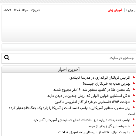
تاریخ:
۱۶ مرداد ۱۴۰۵ - ۰۸:۰۹
ایران 2
آموزش زبان
آخرین اخبار
افزایش قربانیان تیراندازی در مدرسۀ تایلندی
بهترین هدیه به خبرنگاران چیست؟
یک معدن طلا در کلمبیا منفجر شد؛ ۱۶ نفر مجروح شدند
۵ گل استثنایی خولین آلوارز که ارزش چندین بار دیدن دارند
شهادت ۱۲۵۴ فلسطینی در غزه از آغاز آتش‌بس تاکنون
برنی سندرز، سناتور آمریکایی: ترامپ فاسد است و آمریکا را وارد یک جنگ فاجعه‌بار کرده
است
ترامپ تحقیقات درباره درز اطلاعات ذخایر تسلیحاتی آمریکا را آغاز کرد
۱۰ خوشحالی گل زودتر از موعد
مقاومت عراق، انتقام از عربستان را به تعویق انداخت