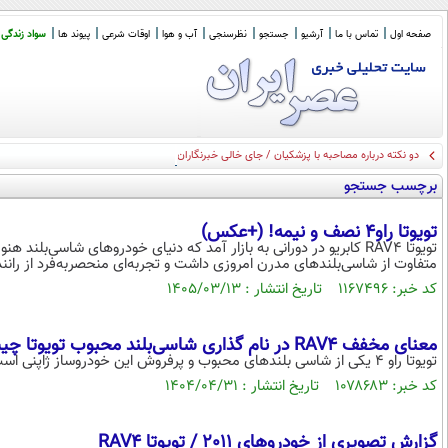
صفحه اول
تماس با ما
آرشیو
جستجو
نظرسنجی
آب و هوا
اوقات شرعی
پیوند ها
سواد زندگی
دو نکته درباره مصاحبه با پزشکیان / جای خالی خبرنگاران مستقل
برچسب جستجو
تویوتا راو4 نصف و نیمه! (+عکس)
تویوتا RAV4 کابریو در دورانی به بازار آمد که دنیای خودروهای شاسی‌بل
متفاوت از شاسی‌بلندهای مدرن امروزی داشت و تجربه‌ای منحصر‌به‌فرد از رانندگی
کد خبر: ۱۱۶۷۴۹۶ تاریخ انتشار : ۱۴۰۵/۰۳/۱۳
معنای مخفف RAV۴ در نام گذاری شاسی‌بلند محبوب تویوتا چیست؟
تویوتا راو ۴ یکی از شاسی بلندهای محبوب و پرفروش این خودروساز ژاپنی است. اما نام تویوتا RAV۴ چه معنایی دارد و از کجا آمده است؟
کد خبر: ۱۰۷۸۶۸۳ تاریخ انتشار : ۱۴۰۴/۰۴/۳۱
گزارش تصويري از خودروهاي 2011 / تويوتا RAV4