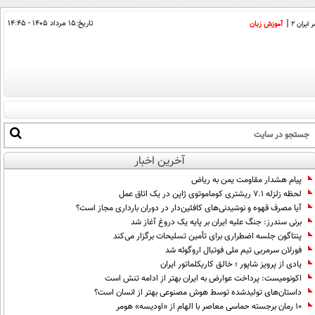
تاریخ:
۱۵ مرداد ۱۴۰۵ - ۱۴:۴۵
ایران 2
آموزش زبان
آخرین اخبار
پیام هشدار مقاومت یمن به ریاض
لحظه زلزله ۷.۱ ریشتری کوماموتوی ژاپن در یک اتاق عمل
آیا مصرف قهوه و نوشیدنی‌های کافئین‌دار در دوران بارداری مجاز است؟
برنی سندرز: جنگ علیه ایران بر پایه یک دروغ آغاز شد
پنتاگون جلسه اضطراری برای تأمین تسلیحات برگزار می‌کند
فورلان سرمربی تیم ملی فوتبال اروگوئه شد
یادی از پرویز شاپور ؛ خالق کاریکلماتور ایران
اکونومیست: پرداخت عوارض به ایران بهتر از ادامه تنش است
داستان‌های تولیدشده توسط هوش مصنوعی بهتر از انسان است؟
۱۰ رمان برجسته حماسی معاصر با الهام از «اودیسه» هومر