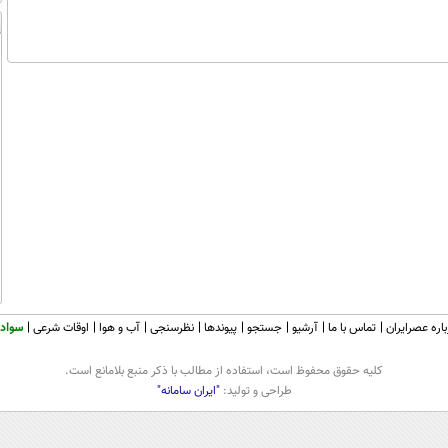
اره عصرایران
تماس با ما
آرشیو
جستجو
پیوندها
نظرسنجی
آب و هوا
اوقات شرعی
سواد 
كليه حقوق محفوظ است، استفاده از مطالب با ذكر منبع بلامانع است.
طراحی و تولید:
"ایران سامانه"