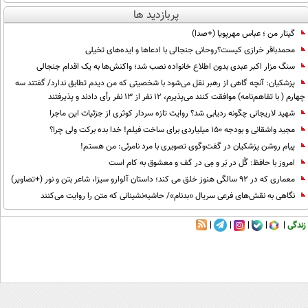
پربازدید ها
گیتار من ؛ عباس مهرپویا (+صدا)
محمدباقر خرازی کیست؟روحانی جنجالی با ادعاها و ایده‌های تخیلی
سنگ مزار اکبر عبدی بدون اطلاع خانواده نصب شد؛ واکنش‌ها به یک اقدام جنجالی
پزشکیان‌: آنچه گاهی از رهبر نقل می‌شود با شخصیتی که من دیدم تطابق ندارد/ گفتند سه
چهارم ( با تفاهم‌نامه) موافقت کنند می‌پذیرم، 12 نفر از 13 نفر رأی دادند و پذیرفتند
شهید لاریجانی چگونه ردیابی شد؟ روایت تازه سردار کوثری از جزئیات این ماجرا
مجید واشقانی و بودجه 150 میلیاردی برای ساخت فیلم! خدا بده برکت ولی چرا؟
پیام روشن پزشکیان در گفت‌و‌گوی تصویری با مرد نامرئی: من هستم!
امروز با حافظ: گُل در بَر و مِی در کَف و معشوق به کام است
معماری که در 92 سالگی هنوز خلق می کند؛ داستان آلوارو سیزا، شاعر بتن و نور (+تصاویر)
نگاهی به نقش‌های فرعی سریال «بدنام»/ حاشیه‌نشینانی که متن را روایت می‌کنند
زندگی