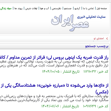
صفحه اول
تماس با ما
آرشیو
جستجو
نظرسنجی
آب و هوا
اوقات شرعی
پیوند ها
سواد زندگی
امضای توافق دفاع مشترک عربستان سعودی، پاکستان و ترکیه
برچسب جستجو
راز قدرت ضربه یک اینچی بروس‌ لی؛ فراتر از تمرین مداوم / ک
تراز دقیق بدن و قدرت انفجاری استوار است، ثابت می‌کند که در هنرهای رزمی، 
کد خبر: ۱۱۲۷۰۳۲ تاریخ انتشار : ۱۴۰۴/۱۰/۰۵
از «اژدها وارد می‌شود» تا «مبارزه خونین»؛ هشتادسالگی یکی از
(عکس)
بولو یانگ، ستاره‌ای که با فیزیک بدنی منحصر به فرد و مهارت‌های رزمی‌اش د
سالگرد تولد خود را ثبت می کند. وی نماد یکی از کاریزماتیک‌ترین شخصیت‌
کد خبر: ۱۰۹۷۶۴۹ تاریخ انتشار : ۱۴۰۴/۰۷/۰۶