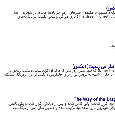
عکس)
گ و مشهور با مضمون هنرهای رزمی در یادها مانده، در تلویزیون هم
فعالیت داشته است. لی قبل از ورود به سینما، نقش کاتو را در فیلم «زنبور سبز» (The Green Hornet) بازی می‌کرد و سعی داشت در برنامه‌های
ید.
به نظر می رسید»(+عکس)
از آنجایی که آخرین فیلم کامل بروس لی به نام اژدها وارد می شود (Enter the Dragon) که تنها شش روز پس از مرگ او اکران شد، موفقیت زیادی در
ای به نام «Brucesploitation» شکل گرفت که بازیگران شبیه به بروس لی را برای جایگزینی و تقلید از این رزمی‌کار پیشگام
ه بود اکران شدند، یکی کامل شده و پس از مرگش اکران شد، و یکی ناقص
ازیگر جایگزین بازی شده بود ترکیب شده و چندین سال پس از درگذشت