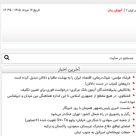
تاریخ:
۱۶ مرداد ۱۴۰۵ - ۱۲:۳۵
ایران 2
آموزش زبان
آخرین اخبار
فرشاد مؤمنی: شوک‌درمانی، اقتصاد ایران را به بهشت مافیا و دلالان تبدیل کرده است
داروهای کمیاب در دست دلالان!
بلاتکلیفی پذیرفته‌شدگان آزمون بانک مرکزی؛ درخواست فوری برای تعیین تکلیف
قشقاوی: در هیچ مقطع از جمهوری اسلامی تا این اندازه هماهنگی بین میدان و دیپلماسی
نبوده است
نشست خبری رئیس‌جمهور همزمان با روز خبرنگار
رگبار و رعدوبرق در راه شمال کشور؛ تهران خنک‌تر می‌شود
از جعبه امن سوئدی تا شکارچی خیابان؛ ولوو S70 T5 تقویت شده (+تصاویر)
امضای توافق دفاع مشترک عربستان سعودی، پاکستان و ترکیه
حملات توپخانه‌ای اسرائیل به جنوب لبنان