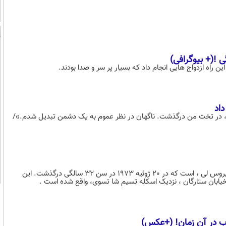
ین راه ازدواج هایی انجام داد که بسیار پر سر و صدا بودند.
سین می‌کردند، در تخت من درگذشت. ناگهان در نظر عموم به یک دشمن تبدیل شدم.»/
مجسمه بروس لی در هنگ کنگ، یک مجسمه یادبود برنزی از هنرمند رزمی ، بروس لی ، است که در 20 ژوئیه 1973 در سن 32 سالگی درگذشت. این
ابان ستارگان ، نزدیک اسکله تسیم شا تسوی، واقع شده است .
اب در آن زمان! (+عکس)