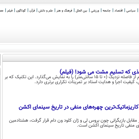
سیاسی
اقتصاد
جامعه
ورزشی
بین الملل
فرهنگ و هنر
علم و دانش
قرآن
گوناگون
فیلم
عصر 
اغذی که تسلیم مشت می شود! (فیلم)
ضربه یک اینچی که توسط بروس‌ لی به شهرت رسید، توانایی تولید نیروی عظیم از فاصله نزدیک (۰ تا ۱۵ سانتی‌متر) را به نمایش می‌گذارد. این تکنیک که بر
کیفیت اجرا و هدایت استاد بر تمرینات تکراری برتری دارد.
 کاریزماتیک‌ترین چهره‌های منفی در تاریخ سینمای اکشن
ر مقابل بازیگرانی چون بروس لی و ژان کلود ون دام قرار گرفت، هشتادمین
های منفی تاریخ سینمای اکشن است.