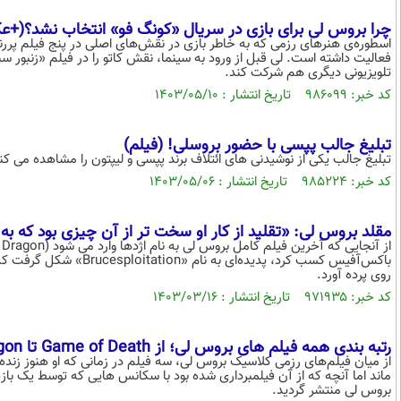
چرا بروس لی برای بازی در سریال «کونگ ‌فو» انتخاب نشد؟(+
اسطوره‌ی هنرهای رزمی که به خاطر بازی در نقش‌های اصلی در پنج فیلم پررن
تلویزیونی دیگری هم شرکت کند.
کد خبر: ۹۸۶۰۹۹ تاریخ انتشار : ۱۴۰۳/۰۵/۱۰
تبلیغ جالب پپسی با حضور بروسلی! (فیلم)
تبلیغ جالب یکی از نوشیدنی های ائتلاف برند پپسی و لیپتون را مشاهده می کن
کد خبر: ۹۸۵۲۲۴ تاریخ انتشار : ۱۴۰۳/۰۵/۰۶
مقلد بروس لی: «تقلید از کار او سخت تر از آن چیزی بود که 
باکس‌آفیس کسب کرد، پدیده‌
روی پرده آورد.
کد خبر: ۹۷۱۹۳۵ تاریخ انتشار : ۱۴۰۳/۰۳/۱۶
رتبه بندی همه فیلم های بروس لی؛ از Game of Death تا The Way of the Dragon
از میان فیلم‌های رزمی کلاسیک بروس لی، سه فیلم در زمانی که او هنوز زند
ماند اما آنچه که از آن فیلمبرداری شده بود با سکانس هایی که توسط یک ب
بروس لی منتشر گردید.