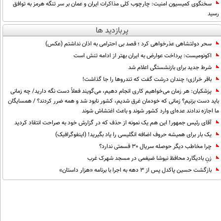
سخنگوی کمیسیون امنیت: چارچوب کلی مذاکرات ایران و عمان بر سر تنگه هرمز به توافق
رسید
پربازدید ها
سحر دولتشاهی عذرخواهی کرد ؛ قصد بی احترامی به اذان نداشتم (عکس)
اکونومیست: پرداخت عوارض به ایران بهتر از ادامه تنش است
شرط جدید برای بازنشستگی اعلام شد
باقر خرازی؛ چندان درشت گفت که تندروها را جا گذاشت!
پزشکیان: هر زمان می‌خواهیم کاری انجام دهیم، می‌گویند فعلاً دست نگه دارید/ چه زمانی
باید دست بزنیم؟ زمانی که خودمان غرق شدیم، کشور نابود شد و همه ضرر کردند؟ / همسایگان
ما اجازه ندادند عده‌ای وارد کشور شوند و باعث اغتشاش شوند
آقای رئیس جمهور! این هم یک نمونه از حذف که در گزارش خود به صراحت انتقاد کردید
یک بار برای همیشه حروف اضافه انگلیسی را یاد بگیرید! (اینفوگرافیک)
چرا مخاطب دیگر حوصله سریال 30 قسمتی ندارد؟
زنِ بادیگارد محافظ نیوشا ضیغمی در مسجد شهرک غرب
بازگشت حسین پاکدل پس از ۳ دهه به اجرا با برنامه «هزار داستان»