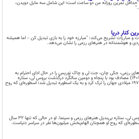
: "حداقل تمرین روزانه من دو ساعت است؛ این شامل سه مایل دویدن،
"
ن کنار دریا
 و مبارزات تشریح می‌کند: "مبارزه خود را به بازی تبدیل کن – اما همیشه
دی و هوشمندانه در هنرهای رزمی را نشان می‌دهد.
ی رزمی، جکی چان، جت لی و چاک نوریس را در حال ادای احترام به
بروس لی، نماد بی‌بدیل سینمای رزمی، نشان می‌دهد./۲۰ جولای (29 تیرماه 1404) مصادف بود با پنجاه و دومین سالگرد درگذشت بروس لی، ستاره
بی‌بدیل هنرهای رزمی و سینما. او در حالی که تنها ۳۲ سال داشت، در سال ۱۹۷۳ میلادی جهان را ترک کرد و به یک اسطوره تبدیل شد؛ اسطوره‌ای که روح
۲۰ جولای (29 تیرماه 1404) مصادف بود با پنجاه و دومین سالگرد درگذشت بروس لی، ستاره بی‌بدیل هنرهای رزمی و سینما. او در حالی که تنها ۳۲ سال