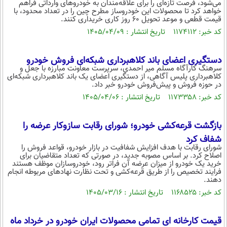
می‌شود، فرصت تازه‌ای را برای علاقه‌مندان به خودروهای وارداتی فراهم
بین الملل
حوادث
خواهد کرد تا محصولات این خودروساز مطرح چین را در تعداد محدود، با
قیمت قطعی و موعد تحویل 60 روز کاری خریداری کنند.
فرهنگ و هنر
سیاست خارجی
سلامت
کد خبر: ۱۱۷۴۱۱۲ تاریخ انتشار : ۱۴۰۵/۰۴/۰۹
علم و دانش
یک برش دانایی
قرآن
فناوری و It
دستگیری اعضای باند کلاهبرداری شبکه‌ای فروش خودرو
محیط زیست
سرهنگ کارآگاه مسلم میر احمدی، سرپرست معاونت مبارزه با جعل و
گوناگون
علمی
کلاهبرداری پلیس آگاهی، از دستگیری اعضای یک باند کلاهبرداری شبکه‌ای
سفر و تفریح
در حوزه فروش و پیش‌فروش خودرو خبر داد.
فیلم
سرگرمی
اخبار کریپتو
کد خبر: ۱۱۷۳۳۵۸ تاریخ انتشار : ۱۴۰۵/۰۴/۰۶
عصر ایران 2
اقتصاد
باشگاه مغز
آموزش زبان
بازگشت قرعه‌کشی خودرو؛ شورای رقابت سازوکار عرضه را
خواندنی ها و دیدنی ها
ورزش
مجله تصویری سلاح
شفاف کرد
داستان کوتاه
سیاست
شورای رقابت با هدف افزایش شفافیت در بازار خودرو، قواعد فروش را
اصلاح کرد. بر اساس مصوبه جدید، در صورتی که تعداد متقاضیان برای
پیامک
خرید یک خودرو از میزان عرضه آن فراتر رود، خودروسازان موظف هستند
سرگرمی
فرایند تخصیص را از طریق قرعه‌کشی و تحت نظارت نهادهای مربوطه انجام
دهند.
روانشناسی
فناوری
کد خبر: ۱۱۶۸۵۲۵ تاریخ انتشار : ۱۴۰۵/۰۳/۱۶
آشپزی
گوناگون
دانلود
قیمت کارخانه ای تمامی محصولات ایران خودرو در خرداد ماه
حوادث