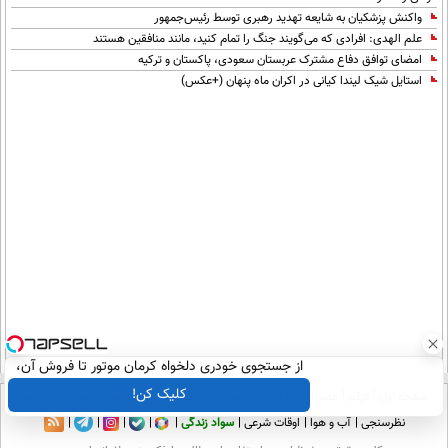
واکنش پزشکیان به شایعه تهدید رهبری توسط رئیس‌جمهور
علم الهدی: افرادی که می‌گویند جنگ را تمام کنید، مانند منافقین هستند
امضای توافق دفاع مشترک عربستان سعودی، پاکستان و ترکیه
استایل شیک لیندا کیانی در اکران ماه پنهان (+عکس)
از جستجوی خودری دلخواه کرمان موتور تا فروش آن،
ساده، بی واسطه و مستقیم
کلیک کن!
صفحه اول
فیلم
عصر ایران۲
درباره عصرایران
تماس با ما
آرشیو
جستجو
پیوندها
نظرسنجی
آب و هوا
اوقات شرعی
سواد زندگی