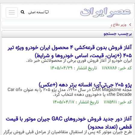
باز
نسخه اصلی
و
وزیر دفاع پاکستان: توافق مکه می تواند به عنوان یک ناتوی اسلامی علیه اسرائیل عمل
صفحه اول
بسته
کند/ دیگر کشورهای اسلامی هم می توانند به آن بپیوندند
برچسب جستجو
تماس با ما
کردن
آرشیو
منو
آغاز فروش بدون قرعه‌کشی ۴ محصول ایران خودرو ویژه تیر
جستجو
405 (+زمان، قیمت، اسامی خودروها و شرایط)
نظرسنجی
ایران خودرو از آغاز فروش فوری برخی از محصولاتش خبر داد.
آب و هوا
کد خبر: ۱۱۷۸۷۸۶ تاریخ انتشار : ۱۴۰۵/۰۴/۲۹
اوقات شرعی
پیوند ها
پژو ۲۰۵ جی‌تی‌آی؛ افسانه برتر دهه (+عکس)
سواد زندگی
مجله CAR Magazine در سال 1990، مدل پژو 205 را به عنوان «Car of
the Decade» یا «خودروی دهه» انتخاب کرد.
سیاسی
کد خبر: ۱۱۷۵۹۱۱ تاریخ انتشار : ۱۴۰۵/۰۴/۱۷
اقتصاد
جامعه
اقتصادی
آغاز دور جدید فروش خودروهای GAC جیران موتور با قیمت
قطعی (تعداد محدود)
ورزشی
اجتماعی
خودرو
طرح جیران موتور که پس از استقبال متقاضیان از مراحل قبلی فروش برگزار