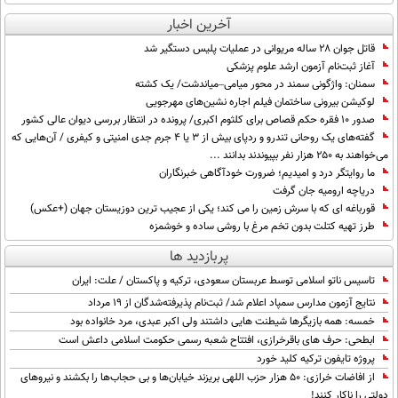
آخرین اخبار
قاتل جوان ۲۸ ساله مریوانی در عملیات پلیس دستگیر شد
آغاز ثبت‌نام آزمون ارشد علوم پزشکی
سمنان: واژگونی سمند در محور میامی–میاندشت/ یک کشته
لوکیشن بیرونی ساختمان فیلم اجاره نشین‌های مهرجویی
صدور ۱۰ فقره حکم قصاص برای کلثوم اکبری/ پرونده در انتظار بررسی دیوان عالی کشور
گفته‌های یک روحانی تندرو و ردپای بیش از ۳ یا ۴ جرم جدی امنیتی و کیفری / آن‌هایی که
می‌خواهند به ۲۵۰ هزار نفر بپیوندند بدانند ...
ما روایتگر درد و امیدیم؛ ضرورت خودآگاهی خبرنگاران
دریاچه ارومیه جان گرفت
قورباغه ای که با سرش زمین را می کند؛ یکی از عجیب ترین دوزیستان جهان (+عکس)
طرز تهیه کتلت بدون تخم مرغ با روشی ساده و خوشمزه
پربازدید ها
تاسیس ناتو اسلامی توسط عربستان سعودی، ترکیه و پاکستان / علت: ایران
نتایج آزمون مدارس سمپاد اعلام شد/ ثبت‌نام پذیرفته‌شدگان از ۱۹ مرداد
خمسه: همه بازیگرها شیطنت هایی داشتند ولی اکبر عبدی، مرد خانواده بود
ابطحی: حرف های باقرخرازی، افتتاح شعبه رسمی حکومت اسلامی داعش است
پروژه تایفون ترکیه کلید خورد
از افاضات خرازی: ۵۰ هزار حزب اللهی بریزند خیابان‌ها و بی حجاب‌ها را بکشند و نیرو‌های
دولتی را ناکار کنند!