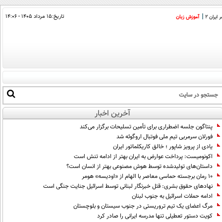
تاریخ:
۱۵ مرداد ۱۴۰۵ - ۱۴:۰۶
ایران 2
آموزش زبان
آخرین اخبار
پنتاگون جلسه اضطراری برای تأمین تسلیحات برگزار می‌کند
فورلان سرمربی تیم ملی فوتبال اروگوئه شد
یادی از پرویز شاپور ؛ خالق کاریکلماتور ایران
اکونومیست: پرداخت عوارض به ایران بهتر از ادامه تنش است
داستان‌های تولیدشده توسط هوش مصنوعی بهتر از انسان است؟
۱۰ رمان برجسته حماسی معاصر با الهام از «اودیسه» هومر
نهادهای حقوق بشری: قتل خبرنگار لبنانی توسط اسرائیل جنایت جنگی است
ادامه حملات اسرائیل به جنوب لبنان
مرگ اعضای یک تیم تروریستی در جنوب سیستان و بلوچستان
کویت دستور تعطیلی تنها مدرسه ایرانی را صادر کرد