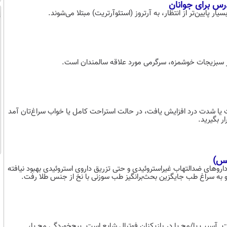
درس برای جوانان
پایین‌تر از انتظار، به آرتروز (استئوآرتریت) مبتلا می‌شوند.
ر از سبزیجات خوشمزه، سرگرمی مورد علاقه سالمندان است.
ت یا شدت درد افزایش یافت، در حالت استراحت کامل یا خواب سراغ‌تان آمد
ر بگیرید.
کس)
 داروهای ضدالتهاب غیراستروئیدی و حتی تزریق داروی استروئیدی بهبود نیافته
او به سراغ طب جایگزین بحث‌برانگیز طب سوزنی با نخ از جنس طلا رفت.
آسیب‌ پا/مچ پا در بازیکنان فوتبال شایع است. پیچ‌خوردگی مچ پا،