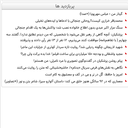
پربازدید ها
گیتار من ؛ عباس مهرپویا (+صدا)
محمدباقر خرازی کیست؟روحانی جنجالی با ادعاها و ایده‌های تخیلی
سنگ مزار اکبر عبدی بدون اطلاع خانواده نصب شد؛ واکنش‌ها به یک اقدام جنجالی
پزشکیان‌: آنچه گاهی از رهبر نقل می‌شود با شخصیتی که من دیدم تطابق ندارد/ گفتند سه
چهارم ( با تفاهم‌نامه) موافقت کنند می‌پذیرم، 12 نفر از 13 نفر رأی دادند و پذیرفتند
شهید لاریجانی چگونه ردیابی شد؟ روایت تازه سردار کوثری از جزئیات این ماجرا
مجید واشقانی و بودجه 150 میلیاردی برای ساخت فیلم! خدا بده برکت ولی چرا؟
پیام روشن پزشکیان در گفت‌و‌گوی تصویری با مرد نامرئی: من هستم!
نگاهی به نقش‌های فرعی سریال «بدنام»/ حاشیه‌نشینانی که متن را روایت می‌کنند
امروز با حافظ: گُل در بَر و مِی در کَف و معشوق به کام است
معماری که در 92 سالگی هنوز خلق می کند؛ داستان آلوارو سیزا، شاعر بتن و نور (+تصاویر)