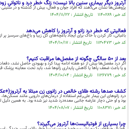
آرتروز دیگر بیماریِ سنین بالا نیست؛ زنگ خطر درد و ناتوانیِ زو
پژوهش‌ها نشان می‌دهند که افراد جوان و فعال، بیش از گذشته و در سنینی بسیار 
کد خبر: ۱۱۴۰۲۸۹ تاریخ انتشار : ۱۴۰۴/۱۱/۲۲
فعالیتی که خطر درد زانو و آرتروز را کاهش می‌دهد
باغبانی، کار کردن با خاک برای ایجاد باغچه‌های گل زیبا و باغ‌های سرسبز پ
کد خبر: ۱۱۳۰۴۷۳ تاریخ انتشار : ۱۴۰۴/۱۰/۱۷
بعد از ۵۰ سالگی چگونه از مفصل‌ها مراقبت کنیم؟
اگر درد مفصل‌ها بیش از دو هفته ادامه پیدا کرد و بهبودی حاصل نشد، دفعا
و یا باعث ضعف پاها یا کاهش پایداری زانوها شد، باید تحت معاینه پزشک قرا
کد خبر: ۱۱۲۶۷۷۹ تاریخ انتشار : ۱۴۰۴/۱۰/۰۴
کشف صدها رشته طلای خالص در زانوی زن مبتلا به آرتروز(+ع
درد زانوهای این بیمار علی‌رغم استفاده از درمان‌های دارویی مانند مسکن‌ها،
بود و او حتی دچار عارضه جانبی معده‌درد شدید نیز شده بود. به همین دلیل 
کد خبر: ۱۱۰۸۳۷۱ تاریخ انتشار : ۱۴۰۴/۰۸/۰۷
چرا بسیاری از فوتبالیست‌ها آرتروز می‌گیرند؟
فوتبال حرفه‌ای یک ورزش پربرخورد و پرسرعت با خطر بالای آسیب‌دیدگی است. 