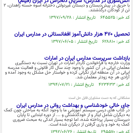
آتش‌سوزی در مدارس؛ سریال دلخراش در ایران (فیلم)
با حریق در پیش‌دبستان و دبستان غیردولتی دخترانه اسوه حسنه زاهدان، 2
محیط زیست
تن از کودکان درگذشتند.
کد خبر: ۶۴۵۵۲۵ تاریخ انتشار : ۱۳۹۷/۰۹/۲۸
سلامت
فرهنگی
تحصیل ‌۴۷۰ هزار دانش‌آموز افغانستانی در مدارس ایران
بین الملل
کد خبر: ۶۲۸۸۱۰ تاریخ انتشار : ۱۳۹۷/۰۶/۰۵
اجتماعی
بازداشت سرپرست مدارس ایران در امارات
حیات وحش
وزارت خارجه با فراخواندن کاردار امارات در تهران نسبت به دستگیری
معلمان ایرانی در آن کشور با وجود چند سال کار قانونی و فعالیت مدرسه
ایرانی در آن منطقه ابراز نگرانی کرده و خواستار حل مشکل به وجود آمده و
سیاست خارجی
آزادی هر چه زودتر معلمان شد.
کد خبر: ۴۲۳۴۳۳ تاریخ انتشار : ۱۳۹۴/۰۷/۲۱
مشکلاتی که به دست مشاوران قابل حل است
جای خالی خودشناسی و بهداشت روانی در مدارس ایران
در کتاب های درسی سیستم آموزشی ما با وجود آنکه به مباحثی چون کمک
به دیگران شامل ایثار و از خودگذشتگی و ... از دوره ابتدایی تا پایان
دبیرستان بسیار پرداخته شده، اما توجه بسیار اندکی به مبحث ضروری
کمک به خود و یاری گرفتن از دیگران شده است.
کد خبر: ۲۹۵۵۷۰ تاریخ انتشار : ۱۳۹۲/۰۶/۲۶