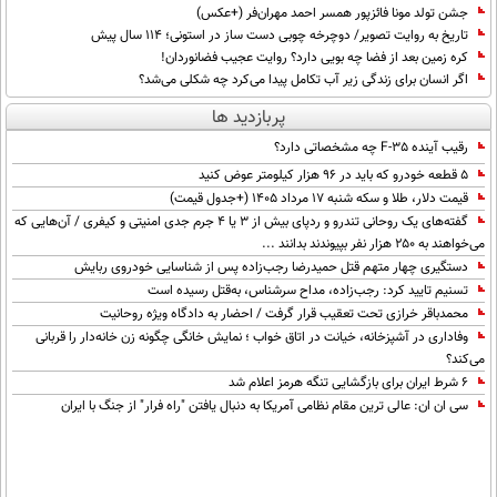
جشن تولد مونا فائزپور همسر احمد مهران‌فر (+عکس)
تاریخ به روایت تصویر/ دوچرخه چوبی دست ساز در استونی؛ 114 سال پیش
کره زمین بعد از فضا چه بویی دارد؟ روایت عجیب فضانوردان!
اگر انسان برای زندگی زیر آب تکامل پیدا می‌کرد چه شکلی می‌شد؟
پربازدید ها
رقیب آینده F-35 چه مشخصاتی دارد؟
۵ قطعه خودرو که باید در ۹۶ هزار کیلومتر عوض کنید
قیمت دلار، طلا و سکه شنبه ۱۷ مرداد ۱۴۰۵ (+جدول قیمت)
گفته‌های یک روحانی تندرو و ردپای بیش از ۳ یا ۴ جرم جدی امنیتی و کیفری / آن‌هایی که
می‌خواهند به ۲۵۰ هزار نفر بپیوندند بدانند ...
دستگیری چهار متهم قتل حمیدرضا رجب‌زاده پس از شناسایی خودروی ربایش
تسنیم تایید کرد: رجب‌زاده، مداح سرشناس، به‌قتل رسیده است
محمدباقر خرازی تحت تعقیب قرار گرفت / احضار به دادگاه ویژه روحانیت
وفاداری در آشپزخانه، خیانت در اتاق خواب ؛ نمایش خانگی چگونه زن خانه‌دار را قربانی
می‌کند؟
۶ شرط ایران برای بازگشایی تنگه هرمز اعلام شد
سی ان ان: عالی ترین مقام نظامی آمریکا به دنبال یافتن "راه فرار" از جنگ با ایران