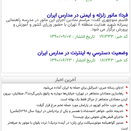
فردا؛ مانور زلزله و ایمنی در مدارس ایران
قاسم منوچهری گفت: مراسم نمادین اجرای این مانور در مدرسه راهنمایی
پسرانه شهید هدایت منطقه 8 تهران با حضور وزرای کشور و آموزش و
پرورش برگزار می شود.
کد خبر: ۱۹۱۳۳۳ تاریخ انتشار : ۱۳۹۰/۰۹/۰۷
وضعيت دسترسي به اينترنت در مدارس ايران
کد خبر: ۱۸۱۲۴۳ تاریخ انتشار : ۱۳۹۰/۰۶/۲۳
آخرین اخبار
ادعای رسانه عبری: اسرائیل برای حمله به ایران آماده می‌شود
رهاسازی معتادان متجاهر در تهران؛ خیابان‌ها دوباره به پاتوق بازمی‌گردند؟/ صفاتیان: بیرون
کردن معتادان متجاهر از مراکز فقط یک بهانه است
رهبر حزب حاکم کوزوو در پارلمان مورد حمله تخم مرغ قرار گرفت
خدیجه خانم، خواهر احمدشاه با همسر و یکی از برادرانش در اروپا؛ سال 1298(عکس)
ماجرای قبض‌های نجومی برق چیست؟
صدور گواهینامه موتورسیکلت برای زنان؛ در آینده نزدیک/ تردد بانوان با موتور به‌ صرفه‌تر
است