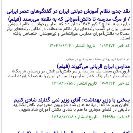
بین الملل
حوادث
نقد جدی نظام آموزش دولتی ایران در گفتگوهای عصر ایرانی
فرهنگ و هنر
سیاست خارجی
سلامت
/ از مرگ مدرسه تا دانش‌آموزانی که به نقطه می‌رسند (فیلم)
علم و دانش
برای نمونه، نتایج کنکور ۱۴۰۴ نشان داد که مدارس دولتی و نظام آموزشی
یک برش دانایی
سنتی ایران در کسب رتبه‌های برتر ناکام مانده‌اند. در مقابل، رتبه‌های برتر
قرآن
فناوری و It
عمدتاً به دانش‌آموزان مدارس غیرانتفاعی و تیزهوشان اختصاص یافته
محیط زیست
است.
گوناگون
علمی
کد خبر: ۱۰۹۴۱۷۲ تاریخ انتشار : ۱۴۰۴/۰۶/۲۴
سفر و تفریح
فیلم
سرگرمی
اخبار کریپتو
در حاشیه فرو ریختن سقف مدرسه‌ای در میناب
عصر ایران 2
اقتصاد
باشگاه مغز
مدارس ایران قربانی می‌گیرند (فیلم)
فروریختن سقف یک مدرسه بر سر دانش‌آموزانش در روستای «راونگ»
آموزش زبان
خواندنی ها و دیدنی ها
ورزش
مجله تصویری سلاح
میناب، بار دیگر زنگ خطر مدارس ناایمن در ایران را به صدا درآورده است.
کد خبر: ۷۰۷۲۶۲ تاریخ انتشار : ۱۳۹۸/۱۰/۱۵
داستان کوتاه
سیاست
پیامک
سرگرمی
سخنی با وزیر بهداشت: آقای وزیر نمی گذارند شادی کنیم
آقایان وزیر ما که از برنامه های شاد تلویزیون محرومیم لااقل بگذارید
روانشناسی
فناوری
دقایقی در فضای مجازی ما هم با شادی دانش آموزان شاد شویم.
کد خبر: ۶۶۶۸۹۰ تاریخ انتشار : ۱۳۹۸/۰۲/۱۸
آشپزی
گوناگون
دانلود
حوادث