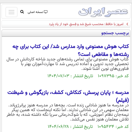
باز
نسخه اصلی
و
امروز با حافظ: محتسب شیخ شد و فِسقِ خود از یاد بِبُرد
صفحه اول
بسته
برچسب جستجو
تماس با ما
کردن
آرشیو
منو
کتاب هوش مصنوعی وارد مدارس شد/ این کتاب برای چه
جستجو
رشته‌ها و مقاطعی است؟
نظرسنجی
کتاب هوش مصنوعی برای تمامی رشته‌های جدید شاخه کاردانش در سال
تحصیلی جدید تدوین و آماده تدریس شد تا مهارت‌آموزان بهتر با
آب و هوا
فناوری‌های نوین آشنا شوند.
اوقات شرعی
کد خبر: ۱۰۹۷۳۹۵ تاریخ انتشار : ۱۴۰۴/۰۷/۰۳
پیوند ها
سواد زندگی
مدرسه ؛ پایان پرسش، کنکاش، کشف، بازیگوشی و شیطنت
سیاسی
(فیلم)
اقتصاد
در مدرسه ما هنوز شادابی زنده است. بچه‌ها در مدرسه هنوز پرانرژی‌اند.
معلمان سهمی در این شادابی ندارند. اما نکته اینجاست که همین پیکر
جامعه
اقتصادی
نیمه‌جان نظام آموزشی، که با شوک‌درمانی سرپا نگه داشته شده، به خاطر
تلاش معلمان هنوز نفس می‌کشد.
ورزشی
اجتماعی
خودرو
کد خبر: ۱۰۹۵۴۳۴ تاریخ انتشار : ۱۴۰۴/۰۶/۲۸