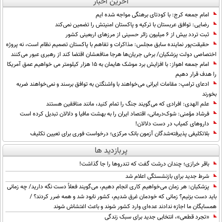
آخرین اخبار
امام جمعه کرج: با کودتای برهنگی مواجه شده ایم
رضایی: توافق عربستان با ترکیه و پاکستان امنیتش را تضمین نمی‌کند
ثبت تردد بیش از ۶ میلیون زائر حسینی از مرزهای اربعینی کشور
حقیقت‌پور نماینده سابق مجلس: مذاکرات و تفاهم با پاکستان تصمیم نظام است، نه پروژه
اختصاصی دولت پزشکیان/ برخی جریان‌ها هرجا منافعشان اقتضا کند از رهبری عبور می‌کنند
امام‌ جمعه اهواز: با افزایش برد موشک هایمان به ۱۵ هزار کیلومتر می خواهیم عمق آمریکا
را هدف قرار دهیم
ادعای ترامپ: مقامات ایرانی می‌خواهند با واشنگتن به توافق برسند و نمی‌خواهند ضربه
بخورند
علم الهدی: افرادی که می‌گویند جنگ را تمام کنید، مانند منافقین هستند
فرشاد مؤمنی: شوک‌درمانی، اقتصاد ایران را به بهشت مافیا و دلالان تبدیل کرده است
داروهای کمیاب در دست دلالان!
بلاتکلیفی پذیرفته‌شدگان آزمون بانک مرکزی؛ درخواست فوری برای تعیین تکلیف
پربازدید ها
باقر خرازی؛ چندان درشت گفت که تندروها را جا گذاشت!
شرط جدید برای بازنشستگی اعلام شد
پزشکیان: هر زمان می‌خواهیم کاری انجام دهیم، می‌گویند فعلاً دست نگه دارید/ چه زمانی
باید دست بزنیم؟ زمانی که خودمان غرق شدیم، کشور نابود شد و همه ضرر کردند؟ /
همسایگان ما اجازه ندادند عده‌ای وارد کشور شوند و باعث اغتشاش شوند
«تجرد قطعی»، انتخابی جدید برای سبک زندگی