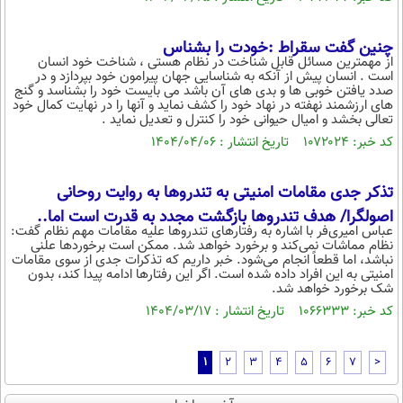
چنین گفت سقراط :خودت را بشناس
از مهمترین مسائل قابل شناخت در نظام هستی ، شناخت خود انسان
است . انسان پیش از آنکه به شناسایی جهان پیرامون خود بپردازد و در
صدد یافتن خوبی ها و بدی های آن باشد می بایست خود را بشناسد و گنج
های ارزشمند نهفته در نهاد خود را کشف نماید و آنها را در نهایت کمال خود
تعالی بخشد و امیال حیوانی خود را کنترل و تعدیل نماید .
کد خبر: ۱۰۷۲۰۲۴ تاریخ انتشار : ۱۴۰۴/۰۴/۰۶
تذکر جدی مقامات امنیتی به تندروها به روایت روحانی
اصولگرا/ هدف تندروها بازگشت مجدد به قدرت است اما..
عباس امیری‌فر با اشاره به رفتارهای تندروها علیه مقامات مهم نظام گفت:
نظام مماشات نمی‌کند و برخورد خواهد شد. ممکن است برخوردها علنی
نباشد، اما قطعاً انجام می‌شود. خبر داریم که تذکرات جدی از سوی مقامات
امنیتی به این افراد داده شده است. اگر این رفتارها ادامه پیدا کند، بدون
شک برخورد خواهد شد.
کد خبر: ۱۰۶۶۳۳۳ تاریخ انتشار : ۱۴۰۴/۰۳/۱۷
1
2
3
4
5
6
7
>