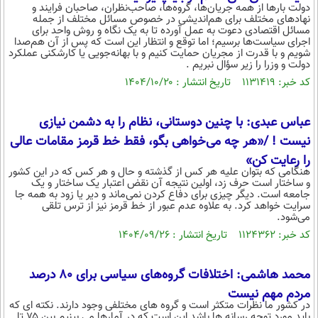
دولت بارها از همه جریان‌ها، گروه‌ها، صاحب‌نظران، صاحبان فرایند و
نهادهای مختلف برای هم‌اندیشی در خصوص مسائل مختلف از جمله
مسائل اقتصادی دعوت به عمل آورده تا به یک نگاه و روش واحد برای
اجرای سیاست‌ها برسیم؛ اما توقع و انتظار این است که پس از آن هم‌صدا
شویم و با قدرت از مجریان حمایت کنیم و با بهانه‌جویی یا کارشکنی عملکرد
دولت و وزرا را زیر سؤال نبریم .
کد خبر: ۱۱۳۱۴۱۹ تاریخ انتشار : ۱۴۰۴/۱۰/۲۰
عباس عبدی: با چنین دوستانی، نظام را به دشمن نیازی
نیست ! /«هر چه می‌خواهی بگو، فقط خط قرمز مقامات عالی
را رعایت کن»
هنگامی که بتوان علیه هر کس از گذشته و حال و هر کس که در این کشور
و ساختار است حرف زد، اولین نتیجه آن نقض اعتبار یک ساختار و یک
جامعه است. دیگر چیزی برای دفاع کردن نمی‌ماند و دیر یا زود به همه جا
سرایت خواهد کرد. به علاوه عدم عبور از خط قرمز نیز از ترس تلقی
می‌شود.
کد خبر: ۱۱۲۴۳۶۲ تاریخ انتشار : ۱۴۰۴/۰۹/۲۶
محمد هاشمی: اختلافات گروه‌های سیاسی برای ۸۰ درصد
مردم مهم نیست
در کشور ما نظرات متکثر است و گروه های مختلفی وجود دارند. نکته ای که
باید مورد توجه رسانه ها باشد این است که در آمارها می بینیم بین ۷۵ تا