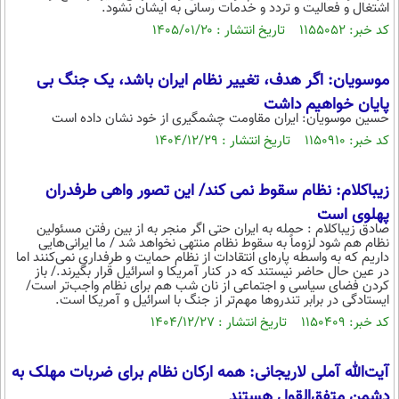
اشتغال و فعالیت و تردد و خدمات رسانی به ایشان نشود.
محیط زیست
کد خبر: ۱۱۵۵۰۵۲ تاریخ انتشار : ۱۴۰۵/۰۱/۲۰
سلامت
موسویان: اگر هدف، تغییر نظام ایران باشد، یک جنگ بی
فرهنگی
پایان خواهیم داشت
حسین موسویان: ایران مقاومت چشمگیری از خود نشان داده است
بین الملل
کد خبر: ۱۱۵۰۹۱۰ تاریخ انتشار : ۱۴۰۴/۱۲/۲۹
اجتماعی
حیات وحش
زیباکلام: نظام سقوط نمی کند/ این تصور واهی طرفدران
پهلوی است
سیاست خارجی
صادق زیباکلام : حمله به ایران حتی اگر منجر به از بین رفتن مسئولین
نظام هم شود لزوماً به سقوط نظام منتهی نخواهد شد / ما ایرانی‌هایی
داریم که به واسطه پاره‌ای انتقادات از نظام حمایت و طرفداری نمی‌کنند اما
در عین حال حاضر نیستند که در کنار آمریکا و اسرائیل قرار بگیرند./ باز
کردن فضای سیاسی و اجتماعی از نان شب هم برای نظام واجب‌تر است/
ایستادگی در برابر تندروها مهم‌تر از جنگ با اسرائیل و آمریکا است.
کد خبر: ۱۱۵۰۴۰۹ تاریخ انتشار : ۱۴۰۴/۱۲/۲۷
آیت‌الله آملی لاریجانی: همه ارکان نظام برای ضربات مهلک به
دشمن متفق‌القول هستند