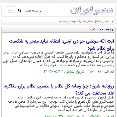
باز
نسخه اصلی
و
امضای توافق دفاع مشترک عربستان سعودی، پاکستان و ترکیه
صفحه اول
بسته
برچسب جستجو
تماس با ما
کردن
آرشیو
منو
آیت الله مرتضی جوادی آملی: انتقام نباید منجر به شکست
جستجو
برای نظام شود
نظرسنجی
ما هرگز اجازه نخواهیم داد، یعنی جامعه انسانی و جامعه اسلامی ایران عزیز
بر این امر استوار و محکم و پابرجا است که هرگز اجازه نمی‌دهد که به
آب و هوا
نوامیس و به ارزش‌ها و بنیادها و نهادهایی که به عنوان نهادهای اصیل الهی
اوقات شرعی
و انسانی شناخته و معرفی شده است، تعرض بکنند.
پیوند ها
کد خبر: ۱۱۸۲۲۶۸ تاریخ انتشار : ۱۴۰۵/۰۵/۱۳
سواد زندگی
سیاسی
روزنامه شرق: چرا رسانه کل نظام با تصمیم نظام برای مذاکره،
اقتصاد
علنا مخالفت می کند؟
طبق قانون اساسی و قانون نحوه اداره صداوسیما، این سازمان باید
جامعه
اقتصادی
جهت‌گیری‌های کل نظام را دنبال کند. بودجه این سازمان از محل بودجه
عمومی و توسط ملت تأمین می‌شود. شورای نظارت بر صداوسیما نیز
متشکل از نمایندگان هر سه قوه است.
ورزشی
اجتماعی
خودرو
کد خبر: ۱۱۷۰۵۵۰ تاریخ انتشار : ۱۴۰۵/۰۳/۲۵