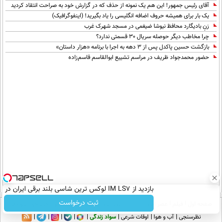
آقای رئیس جمهور! این هم یک نمونه از حذف که در گزارش خود به صراحت انتقاد کردید
یک بار برای همیشه حروف اضافه انگلیسی را یاد بگیرید! (اینفوگرافیک)
زنِ بادیگارد محافظ نیوشا ضیغمی در مسجد شهرک غرب
چرا مخاطب دیگر حوصله سریال 30 قسمتی ندارد؟
بازگشت حسین پاکدل پس از ۳ دهه به اجرا با برنامه «هزار داستان»
حضور محمدجواد ظریف در مراسم تشییع ابوالقاسم قاسم‌زاده
بازدید از IM LS7 لوکس ترین شاسی بلند برقی ایران در
باشگاه انقلاب
ثبت درخواست
صفحه اول
فیلم
عصر ایران۲
درباره عصرایران
تماس با ما
آرشیو
جستجو
پیوندها
نظرسنجی
آب و هوا
اوقات شرعی
سواد زندگی