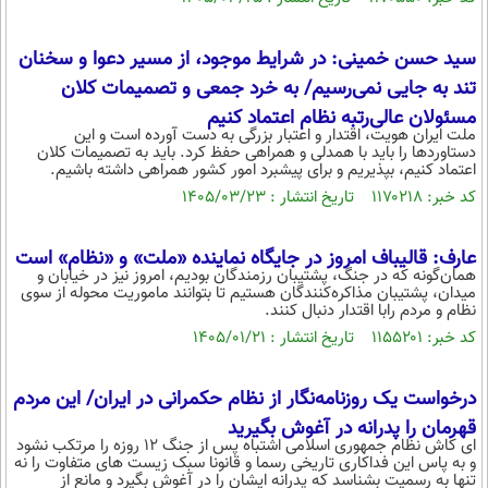
بین الملل
حوادث
فرهنگ و هنر
سیاست خارجی
سلامت
سید حسن خمینی: در شرایط موجود، از مسیر دعوا و سخنان
علم و دانش
تند به جایی نمی‌رسیم/ به خرد جمعی و تصمیمات کلان
یک برش دانایی
مسئولان عالی‌رتبه نظام اعتماد کنیم
قرآن
فناوری و It
محیط زیست
ملت ایران هویت، اقتدار و اعتبار بزرگی به دست آورده است و این
دستاوردها را باید با همدلی و همراهی حفظ کرد. باید به تصمیمات کلان
گوناگون
علمی
اعتماد کنیم، بپذیریم و برای پیشبرد امور کشور همراهی داشته باشیم.
سفر و تفریح
فیلم
سرگرمی
کد خبر: ۱۱۷۰۲۱۸ تاریخ انتشار : ۱۴۰۵/۰۳/۲۳
اخبار کریپتو
عصر ایران 2
اقتصاد
باشگاه مغز
عارف: قالیباف امروز در جایگاه نماینده «ملت» و «نظام» است
آموزش زبان
خواندنی ها و دیدنی ها
ورزش
مجله تصویری سلاح
همان‌گونه که در جنگ، پشتیبان رزمندگان بودیم، امروز نیز در خیابان و
میدان، پشتیبان مذاکره‌کنندگان هستیم تا بتوانند ماموریت محوله از سوی
داستان کوتاه
نظام و مردم رابا اقتدار دنبال کنند.
سیاست
کد خبر: ۱۱۵۵۲۰۱ تاریخ انتشار : ۱۴۰۵/۰۱/۲۱
پیامک
سرگرمی
روانشناسی
فناوری
درخواست یک روزنامه‌نگار از نظام حکمرانی در ایران/ این مردم
قهرمان را پدرانه در آغوش بگیرید
آشپزی
گوناگون
ای کاش نظام جمهوری اسلامی اشتباه پس از جنگ ۱۲ روزه را مرتکب نشود
و به پاس این فداکاری تاریخی رسما و قانونا سبک زیست های متفاوت را نه
دانلود
حوادث
تنها به رسمیت بشناسد که پدرانه ایشان را در آغوش بگیرد و مانع از