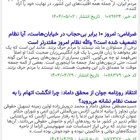
مردم ایران، از جمله همه اقلیت‌های این کشور، در نهایت خود را آزاد
کنند».
کد خبر: ۱۰۷۹۶۲۴ تاریخ انتشار : ۱۴۰۴/۰۵/۰۲
ضرغامی: امروز ۱۰ برابر بی‌حجاب در خیابان‌هاست، آیا نظام
تضعیف شده است؟ والله نظام امروز مقتدرتر است
برخی از مسئولان ما بلد نیستند با مردم حرف بزنند. مانند این است که یک
نفر بخواهد با زبان فارسی با یک فرد انگلیسی‌زبان صحبت کند! او اصلاً
نمی‌فهمد تو چه می‌گویی. اکنون بسیاری از تریبون‌های رسمی ما این گونه
است، حتی تریبون‌های نماز جمعه ما اینجوری است. بعضی از ائمه جمعه
موقت ما مصداق بارز این وضعیت هستند. بلد نیستند با مردم حرف بزنند.
کد خبر: ۱۰۷۸۳۷۹ تاریخ انتشار : ۱۴۰۴/۰۴/۲۹
انتقاد روزنامه جوان از محقق داماد: چرا انگشت اتهام را به
سمت نظام نشانه می‌روید؟
«سیدمصطفی محقق داماد و محمد درویش‌زاده اولین زمینه تسهیل حقوقی
برای تجاوز را بیانیه ادعایی آژانس بین‌المللی انرژی اتمی و شورای حکام
عنوان کرده‌اند، اما منبع این ادعا را نه رفتار سیاسی آژانس که بی‌اعتنایی
نظام تدبیر در کشور ما به روندهای آرام و خاموش حقوقی می‌دانند. آن‌ها
توجه ندارند که برخی ابراز احساسات ضد صهیونیستی الزاماً از ناحیه
دستگاه‌های دولتی و حاکمیتی نبوده و خودجوش بوده است.»
کد خبر: ۱۰۷۷۳۷۷ تاریخ انتشار : ۱۴۰۴/۰۴/۲۵