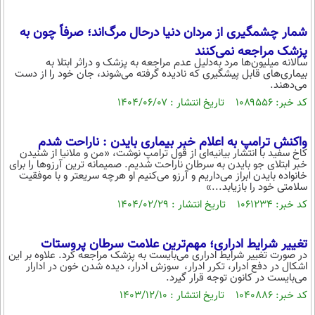
محیط زیست
شمار چشمگیری از مردان دنیا درحال مرگ‌اند؛ صرفاً چون به
سلامت
پزشک مراجعه نمی‌کنند
سالانه میلیون‌ها مرد به‌دلیل عدم مراجعه به پزشک و دراثر ابتلا به
فرهنگی
بیماری‌های قابل پیشگیری که نادیده گرفته می‌شوند، جان خود را از دست
می‌دهند.
بین الملل
کد خبر: ۱۰۸۹۵۵۶ تاریخ انتشار : ۱۴۰۴/۰۶/۰۷
اجتماعی
واکنش ترامپ به اعلام خبر بیماری بایدن : ناراحت شدم
حیات وحش
کاخ سفید با انتشار بیانیه‌ای از قول ترامپ نوشت، «من و ملانیا از شنیدن
خبر ابتلای جو بایدن به سرطان ناراحت شدیم. صمیمانه ترین آرزوها را برای
سیاست خارجی
خانواده بایدن ابراز می‌داریم و آرزو می‌کنیم او هرچه سریعتر و با موفقیت
سلامتی خود را بازیابد...»
کد خبر: ۱۰۶۱۲۳۴ تاریخ انتشار : ۱۴۰۴/۰۲/۲۹
تغییر شرایط ادراری؛ مهم‌ترین علامت سرطان پروستات
در صورت تغییر شرایط ادراری می‌بایست به پزشک مراجعه کرد. علاوه بر این
اشکال در دفع ادرار، تکرر ادرار، سوزش ادرار، دیده شدن خون در ادارار
می‌بایست در کانون توجه قرار گیرد.
کد خبر: ۱۰۴۰۸۸۶ تاریخ انتشار : ۱۴۰۳/۱۲/۱۰