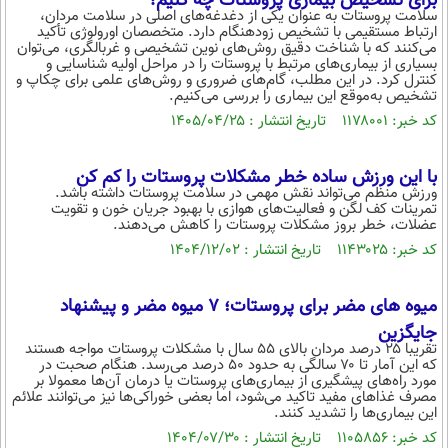
برای تشخیص بیماری پروستات چه کنیم؟
بین الملل
حوادث
سلامت پروستات به عنوان یکی از دغدغه‌های اصلی در سلامت مردان،
ارتباط مستقیمی با تشخیص زودهنگام دارد. متخصصان اورولوژی تأکید
فرهنگ و هنر
سیاست خارجی
می‌کنند که با شناخت دقیق روش‌های نوین تشخیصی و غربالگری، می‌توان
سلامت
بسیاری از بیماری‌های مرتبط با پروستات را در مراحل اولیه شناسایی و
علم و دانش
کنترل کرد. در این مطلب، گام‌های ضروری و روش‌های علمی برای چکاپ و
یک برش دانایی
تشخیص به‌موقع این بیماری را بررسی می‌کنیم.
قرآن
فناوری و It
کد خبر: ۱۱۷۸۰۰۱ تاریخ انتشار : ۱۴۰۵/۰۴/۲۵
محیط زیست
گوناگون
علمی
سفر و تفریح
با این ورزش ساده خطر مشکلات پروستات را کم کن
فیلم
سرگرمی
اخبار کریپتو
ورزش منظم می‌تواند نقش مهمی در سلامت پروستات داشته باشد.
تمرینات کف لگن و فعالیت‌های هوازی با بهبود جریان خون و تقویت
عصر ایران 2
اقتصاد
باشگاه مغز
عضلات، خطر بروز مشکلات پروستات را کاهش می‌دهند.
آموزش زبان
خواندنی ها و دیدنی ها
کد خبر: ۱۱۴۳۰۲۵ تاریخ انتشار : ۱۴۰۴/۱۲/۰۲
ورزش
مجله تصویری سلاح
داستان کوتاه
سیاست
میوه های مضر برای پروستات؛ ۷ میوه مضر و پیشنهاد
پیامک
سرگرمی
جایگزین
تقریبا ۲۵ درصد مردان بالای ۵۵ سال با مشکلات پروستات مواجه هستند
روانشناسی
فناوری
که این آمار تا ۷۰ سالگی به حدود ۵۰ درصد می‌رسد. هنگام صحبت در
مورد راه‌های پیشگیری از بیماری‌های پروستات یا درمان آن‌ها معمولا بر
آشپزی
مصرف غذاهای مفید تاکید می‌شود، اما بعضی خوراکی‌ها نیز می‌توانند علائم
گوناگون
این بیماری‌ها را تشدید کنند.
دانلود
حوادث
کد خبر: ۱۱۰۵۸۵۶ تاریخ انتشار : ۱۴۰۴/۰۷/۳۰