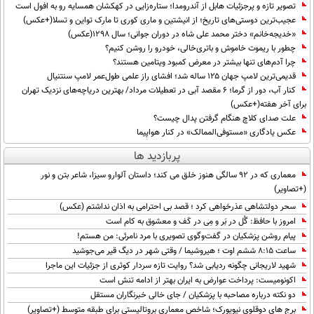
تصویر تازه و پرجزئیات هابل از آندرومدا؛ ستاره‌زایی در کهکشان همسایه رو به افول است
عجیب‌ترین دوستی‌های تاریخ؛ از انیشتین و ماری کوری تا مارک تواین و تسلا(+عکس)
«خدیجه‌خانم» دختر محمد علی شاه در دوران جوانی؛ سال 1298(عکس)
چطور با ریموت خاموش و باتری‌خالی، خودرو را روشن کنیم؟
چرا آدم‌های تنها بیشتر در معرض کمبود ویتامین هستند؟
قدیمی‌ترین لامپ جهان ۱۲۵ ساله شد؛ افشای راز علمی طول‌عمر لامپ سنتنیال
کنار آب، دور از گرما؛ ۶ مقصد آبی در تعطیلات مرداد/ بهترین دریاچه‌های نزدیک تهران
برای آخر هفته(+عکس)
علت صدای کلاچ هنگام گرفتن پدال چیست؟
عکس یادگاری «مستوفی‌الممالک» در کنار هواپیما
پربازدید ها
معماری که در 92 سالگی هنوز خلق می کند؛ داستان آلوارو سیزا، شاعر بتن و نور
(+تصاویر)
سحر دولتشاهی عذرخواهی کرد ؛ قصد بی احترامی به اذان نداشتم (عکس)
امروز با حافظ: گُل در بَر و مِی در کَف و معشوق به کام است
پیام روشن پزشکیان در گفت‌و‌گوی تصویری با مرد نامرئی: من هستم!
ساعت ۸:۱۵ ششم اوت ؛ هیروشیما / وقتی شهر در دیگ قیر می‌جوشید
شهید لاریجانی چگونه ردیابی شد؟ روایت تازه سردار کوثری از جزئیات این ماجرا
اکونومیست: پرداخت عوارض به ایران بهتر از ادامه تنش است
دو نکته درباره مصاحبه با پزشکیان / جای خالی خبرنگاران مستقل
برج های دوقلوی نیویورک؛ شاخص معماری بروتالیستی برای طبقه متوسط (+تصاویر)