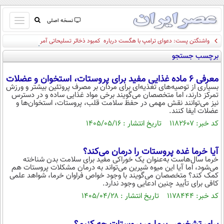
باز
نسخه اصلی
و
واشنگتن پست: دعوای ترامپ با هگست درباره کمبود ذخائر تسلیحاتی آمریکا/ ترامپ:
صفحه اول
بسته
افشا کنندگان موضوع کمبود مهمات، زندانی خواهند شد
برچسب جستجو
تماس با ما
کردن
آرشیو
منو
معرفی ۶ ماده غذایی مفید برای پروستات، استخوان و عضلات
جستجو
بسیاری از توصیه‌های تغذیه‌ای برای مردان بر مصرف پروتئین بیشتر و ورزش
تمرکز دارند، اما متخصصان می‌گویند برخی مواد غذایی ساده و در دسترس
نظرسنجی
نیز می‌توانند نقش مهمی در حفظ سلامت قلب، پروستات، استخوان‌ها و
آب و هوا
عضلات ایفا کنند.
اوقات شرعی
کد خبر: ۱۱۸۲۶۰۷ تاریخ انتشار : ۱۴۰۵/۰۵/۱۶
پیوند ها
سواد زندگی
آیا خرما غده پروستات را درمان می‌کند؟
خرما سال‌هاست به‌عنوان یک خوراکی مفید برای سلامت بدن شناخته
سیاسی
می‌شود، اما آیا این میوه شیرین می‌تواند به درمان مشکلات پروستات هم
کمک کند؟ متخصصان می‌گویند با وجود خواص فراوان خرما، شواهد علمی
اقتصاد
کافی برای تأیید چنین ادعایی وجود ندارد.
جامعه
اقتصادی
کد خبر: ۱۱۷۸۴۴۴ تاریخ انتشار : ۱۴۰۵/۰۴/۲۸
ورزشی
اجتماعی
خودرو