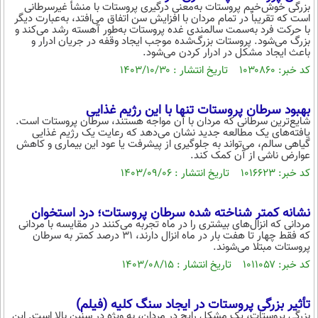
بزرگی خوش‌خیم پروستات به‌معنی درگیری پروستات با منشأ غیرسرطانی
است که تقریباً در تمام مردان با افزایش سن اتفاق می‌افتد، به‌عبارت دیگر
با حرکت فرد به‌سمت سالمندی غده پروستات به‌طور آهسته رشد می‌کند و
بزرگ می‌شود. پروستات بزرگ‌شده موجب ایجاد وقفه در جریان ادرار و
باعث ایجاد مشکل در ادرار کردن می‌شود.
کد خبر: ۱۰۳۰۸۶۰ تاریخ انتشار : ۱۴۰۳/۱۰/۳۰
بهبود سرطان پروستات تنها با این رژیم غذایی
شایع‌ترین سرطانی که مردان با آن مواجه هستند، سرطان پروستات است.
یافته‌های یک مطالعه جدید نشان می‌دهد که رعایت یک رژیم غذایی
گیاهی سالم، می‌تواند به جلوگیری از پیشرفت یا عود این بیماری و کاهش
عوارض ناشی از آن کمک کند.
کد خبر: ۱۰۱۶۶۲۳ تاریخ انتشار : ۱۴۰۳/۰۹/۰۶
نشانه کمتر شناخته شده سرطان پروستات؛ درد استخوان
مردانی که انزال‌های بیشتری را در ماه تجربه می‌کنند در مقایسه با مردانی
که فقط چهار تا هفت بار در ماه انزال دارند، ۳۱ درصد کمتر به سرطان
پروستات مبتلا می‌شوند.
کد خبر: ۱۰۱۱۰۵۷ تاریخ انتشار : ۱۴۰۳/۰۸/۱۵
تأثیر بزرگی پروستات در ایجاد سنگ کلیه (فیلم)
بزرگی پروستات، یک مشکل رایج در مردان، به ویژه در سنین بالا است. این