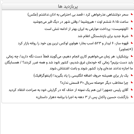
پربازدید ها
سحر دولتشاهی عذرخواهی کرد ؛ قصد بی احترامی به اذان نداشتم (عکس)
ساعت ۸:۱۵ ششم اوت ؛ هیروشیما / وقتی شهر در دیگ قیر می‌جوشید
اکونومیست: پرداخت عوارض به ایران بهتر از ادامه تنش است
شرط جدید برای بازنشستگی اعلام شد
قهوه ساز، 6 لیدار و 523 اسب بخار؛ هواوی لوکس ترین ون خود را روانه بازار کرد
(+تصاویر)
پزشکیان: هر زمان می‌خواهیم کاری انجام دهیم، می‌گویند فعلاً دست نگه دارید/ چه زمانی
باید دست بزنیم؟ زمانی که خودمان غرق شدیم، کشور نابود شد و همه ضرر کردند؟ / همسایگان
ما اجازه ندادند عده‌ای وارد کشور شوند و باعث اغتشاش شوند
یک بار برای همیشه حروف اضافه انگلیسی را یاد بگیرید! (اینفوگرافیک)
چرا مخاطب دیگر حوصله سریال 30 قسمتی ندارد؟
آقای رئیس جمهور! این هم یک نمونه از حذف که در گزارش خود به صراحت انتقاد کردید
بازگشت حسین پاکدل پس از ۳ دهه به اجرا با برنامه «هزار داستان»