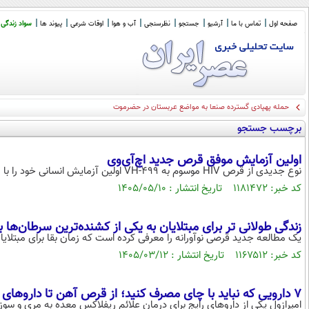
صفحه اول
تماس با ما
آرشیو
جستجو
نظرسنجی
آب و هوا
اوقات شرعی
پیوند ها
سواد زندگی
حمله پهپادی گسترده صنعا به مواضع عربستان در حضرموت
برچسب جستجو
اولین آزمایش موفق قرص جدید اچ‌آی‌وی
نوع جدیدی از قرص HIV موسوم به VH-499 اولین آزمایش انسانی خود را با موفقیت پشت سر گذاشت.
کد خبر: ۱۱۸۱۴۷۲ تاریخ انتشار : ۱۴۰۵/۰۵/۱۰
زندگی طولانی تر برای مبتلایان به یکی از کشنده‌ترین سرطان‌ها
یک مطالعه جدید قرصی نوآورانه را معرفی کرده است که زمان بقا برای مبتلایان به یکی از 
کد خبر: ۱۱۶۷۵۱۲ تاریخ انتشار : ۱۴۰۵/۰۳/۱۲
۷ دارویی که نباید با چای مصرف کنید؛ از قرص آهن تا داروهای آلرژی
امپرازول یکی از داروهای رایج برای درمان علائم ریفلاکس معده به مری و س