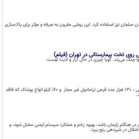
ن مبلمان نیز استفاده کرد. این روشی مقرون به صرفه و مؤثر برای پاک‌سازی
 روی تخت بیمارستانی در تهران (فیلم)
 چنگ می‌زند. گویا چیزی در حال آزار و اذیت اوست.
سرهنگ" شکرالله پورخاقان" ادامه افزود: در بازرسی صورت گرفته از این اتوبوس ، 130 هزار عدد قرص ترامادول غیر مجاز و 160 کیلو انواع پوشاک که فاقد
.
ر هنگام زایمان باشد، بهبود زخم و عملکرد سیستم ایمنی مختل شود، و
تلال در شیردهی رنج ببرد.