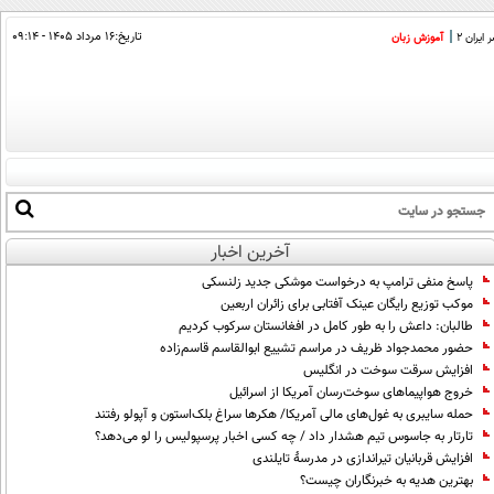
تاریخ:
۱۶ مرداد ۱۴۰۵ - ۰۹:۱۴
ایران 2
آموزش زبان
آخرین اخبار
پاسخ منفی ترامپ به درخواست موشکی جدید زلنسکی
موکب توزیع رایگان عینک آفتابی برای زائران اربعین
طالبان: داعش را به طور کامل در افغانستان سرکوب کردیم
حضور محمدجواد ظریف در مراسم تشییع ابوالقاسم قاسم‌زاده
افزایش سرقت سوخت در انگلیس
خروج هواپیماهای سوخت‌رسان آمریکا از اسرائیل
حمله سایبری به غول‌های مالی آمریکا/ هکرها سراغ بلک‌استون و آپولو رفتند
تارتار به جاسوس تیم هشدار داد / چه کسی اخبار پرسپولیس را لو می‌دهد؟
افزایش قربانیان تیراندازی در مدرسۀ تایلندی
بهترین هدیه به خبرنگاران چیست؟