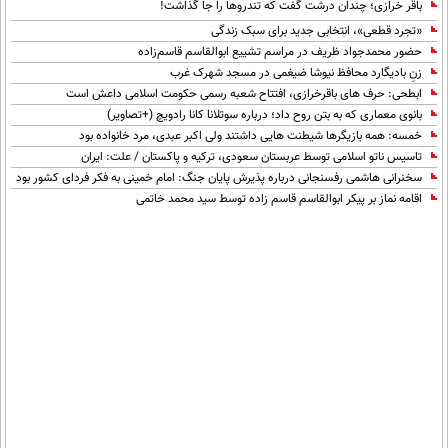
باقر خرازی؛ چندان درشت گفت که تندروها را جا گذاشت!
«تجرد قطعی»، انتخابی جدید برای سبک زندگی
حضور محمدجواد ظریف در مراسم تشییع ابوالقاسم قاسم‌زاده
زنِ بادیگارد محافظ نیوشا ضیغمی در مسجد شهرک غرب
ابطحی: حرف های باقرخرازی، افتتاح شعبه رسمی حکومت اسلامی داعش است
بانوی معماری که به بتن روح داد؛ درباره سوتلانا کانا رادویچ (+تصاویر)
خمسه: همه بازیگرها شیطنت هایی داشتند ولی اکبر عبدی، مرد خانواده بود
تاسیس ناتو اسلامی توسط عربستان سعودی، ترکیه و پاکستان / علت: ایران
سخنرانی هاشمی رفسنجانی درباره پذیرش پایان جنگ: امام خمینی به فکر فردای کشور بود
اقامه نماز بر پیکر ابوالقاسم قاسم زاده توسط سید محمد خاتمی