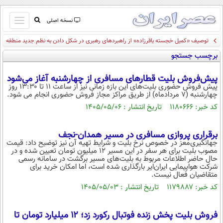
باز
نسخه اصلی
و
توصیف «کمیل خجسته باقرزاده» از راهبردهای رهبری در شکل دادن به نظم جدید منطقه
صفحه اول
بسته
برچسب جستجو
تماس با ما
کردن
آرشیو
منو
پیش‌فروش بلیت‌ قطارهای مسافری از چهارشنبه آغاز می‌شود
جستجو
پیش فروش حضوری بلیت‌های این بازه زمانی نیز از ساعت ۱۱ تا ۱۳:۳۰ روز
چهارشنبه (۷ مردادماه) از طریق مراکز مجاز فروش حضوری انجام می شود.
نظرسنجی
کد خبر: ۱۱۸۰۶۶۶ تاریخ انتشار : ۱۴۰۵/۰۵/۰۶
آب و هوا
اوقات شرعی
پیوند ها
برقراری پروازی مسافری در مسیر همدان-نجف
جهانگیری‌معز در خصوص نرخ بلیت و شرایط تهیه آن نیز توضیح داد: قیمت
سواد زندگی
مصوب بلیت برای هر سفر در این مسیر ۱۲ میلیون تومان تعیین شده و در
حال حاضر اطلاعات مربوط به بلیت‌های مسیر برگشت در سامانه رسمی
سیاسی
شرکت هواپیمایی ایران‌ایر بارگذاری شده است، اما امکان خرید برای
متقاضیان فعال نیست.
اقتصاد
کد خبر: ۱۱۷۹۸۸۷ تاریخ انتشار : ۱۴۰۵/۰۵/۰۳
جامعه
اقتصادی
ورزشی
اجتماعی
خودرو
فروش بلیت پخش زنده فوتبال رکورد زد؛ ۱۲ میلیارد تومان تا