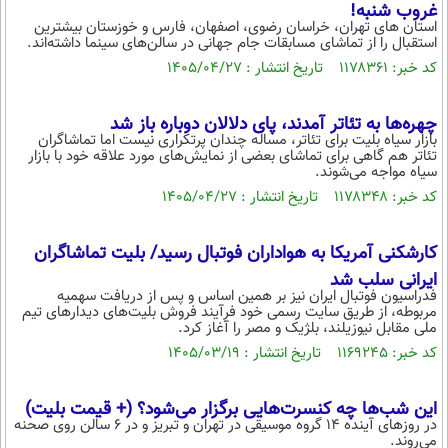
بین الملل
غروب شنبه!
حوادث
استان های تهران، خراسان رضوی، اصفهان، فارس و خوزستان بیشترین
فرهنگ و هنر
سیاست خارجی
استقبال را از تماشای مسابقات جام جهانی در سالن‌های سینما داشته‌اند.
سلامت
کد خبر: ۱۱۷۸۳۶۱ تاریخ انتشار : ۱۴۰۵/۰۴/۲۷
علم و دانش
یک برش دانایی
قرآن
فناوری و It
چهره‌ها به تئاتر آمدند، پای دلالان دوباره باز شد
محیط زیست
بازار سیاه بلیت برای تئاتر، مساله چندان پرتکراری نیست اما تماشاگران
گوناگون
علمی
تئاتر هم گاهی برای تماشای بعضی از نمایش‌های مورد علاقه خود با بازار
سفر و تفریح
سیاه مواجه می‌شوند.
فیلم
سرگرمی
اخبار کریپتو
کد خبر: ۱۱۷۸۳۴۸ تاریخ انتشار : ۱۴۰۵/۰۴/۲۷
عصر ایران 2
اقتصاد
باشگاه مغز
آموزش زبان
خواندنی ها و دیدنی ها
ورزش
کارشکنی آمریکا به هواداران فوتبال رسید/ بلیت تماشاگران
مجله تصویری سلاح
ایرانی سلب شد
داستان کوتاه
سیاست
فدراسیون فوتبال ایران نیز بر همین اساس و پس از دریافت سهمیه
مربوطه، از طریق سایت رسمی خود فرآیند فروش بلیت‌های دیدارهای تیم
پیامک
سرگرمی
ملی مقابل نیوزیلند، بلژیک و مصر را آغاز کرد.
کد خبر: ۱۱۶۹۲۴۵ تاریخ انتشار : ۱۴۰۵/۰۳/۱۹
روانشناسی
فناوری
آشپزی
گوناگون
این شب‌ها چه کنسرت‌هایی برگزار می‌شود؟ (+ قیمت بلیت)
در روزهای آینده ۱۴ گروه موسیقی در تهران و تبریز و در ۶ سالن روی صحنه
دانلود
حوادث
می‌روند.