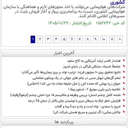
کشوری
شرکت‌های هواپیمایی می‌توانند با اخذ مجوزهای لازم و هماهنگی با سازمان
هواپیمایی کشوری، نسبت به برنامه‌ریزی پرواز و آغاز فروش بلیت در
مسیرهای اعلامی اقدام کنند.
کد خبر: ۱۱۵۶۷۴۲ تاریخ انتشار : ۱۴۰۵/۰۱/۲۹
1
2
3
4
5
6
7
8
9
10
11
>
آخرین اخبار
هشدار افسر ارشد آمریکایی به کاخ سفید
جامعۀ خسته، مشکلی فراگیر در دنیای امروز
نتایج تحقیق روی ۱۰ میلیون فرزند: ترتیب تولد بر بروز بیماری‌ها تأثیر می‌گذارد
تمام گل‌های لیونل مسی در جام های جهانی در یک ویدئوی تماشایی
حیوان زره پوشی که معده اش را مثل جلیقه نجات باد می کند! (+عکس)
خلاصه بازی بایرن مونیخ ۲ - استون ویلا ۱
نقشه کامل چشم انسان؛ بررسی وظیفه و مکانیسم 15 جزء اصلی چشم (اینفوگرافیک)
افزایش خطر ابتلا به سرطان مری با نوشیدن چای بالاتر از دمای ۶۵ درجه
امروز با سعدی : چاه است و راه و دیدهٔ بینا و آفتاب
چالش بینایی؛ اگر تیزبین و سریع هستی شرکت کن!
پربازدید ها