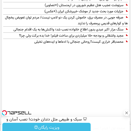
سرنوشت عجیب هتل عظیم شوروی در ارمنستان (+تصاویر)
جزئیات مورد بحث جدید از موشک خیبرشکن ایران (+عکس)
صرفه جویی در مصرف برق، خاموش کردن یک دو لامپ نیست/ مردم توان تعویض یخچال
ها و کوارهای قدیمی پرمصرف را ندارند
سنگ مزار اکبر عبدی بدون اطلاع خانواده نصب شد؛ واکنش‌ها به یک اقدام جنجالی
مجید واشقانی و بودجه 150 میلیاردی برای ساخت فیلم! خدا بده برکت ولی چرا؟
محمدباقر خرازی کیست؟روحانی جنجالی با ادعاها و ایده‌های تخیلی
🦷 سبک و طبیعی مثل دندان خودت! نصب آسان و
پرداخت اقساطی 💳 📍 تهران
ویزیت رایگان😍
صفحه اول
فیلم
عصر ایران۲
درباره عصرایران
تماس با ما
آرشیو
جستجو
پیوندها