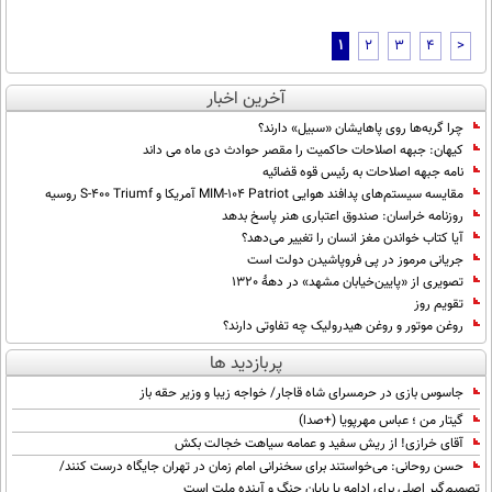
1
2
3
4
>
آخرین اخبار
چرا گربه‌ها روی پاهایشان «سبیل» دارند؟
کیهان: جبهه اصلاحات حاکمیت را مقصر حوادث دی ماه می داند
نامه جبهه اصلاحات به رئیس قوه قضائیه
مقایسه سیستم‌های پدافند هوایی MIM-104 Patriot آمریکا و S-400 Triumf روسیه
روزنامه خراسان: صندوق اعتباری هنر پاسخ بدهد
آیا کتاب خواندن مغز انسان را تغییر می‌دهد؟
جریانی مرموز در پی فروپاشیدن دولت است
تصویری از «پایین‌خیابان مشهد» در دهۀ 1320
تقویم روز
روغن موتور و روغن هیدرولیک چه تفاوتی دارند؟
پربازدید ها
جاسوس بازی در حرمسرای شاه قاجار/ خواجه زیبا و وزیر حقه باز
گیتار من ؛ عباس مهرپویا (+صدا)
آقای خرازی! از ریش سفید و عمامه سیاهت خجالت بکش
حسن روحانی: می‌خواستند برای سخنرانی امام زمان در تهران جایگاه درست کنند/
تصمیم‌گیر اصلی برای ادامه یا پایان جنگ و آینده ملت است