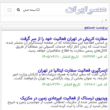
باز
نسخه اصلی
و
روزنامه خراسان: صندوق اعتباری هنر پاسخ بدهد
صفحه اول
بسته
برچسب جستجو
تماس با ما
کردن
آرشیو
منو
سفارت اتریش در تهران فعالیت خود را از سر گرفت
جستجو
بر اساس اطلاعیه این سفارتخانه که در صفحه اینستاگرام آن منتشر شده،
آمده است که زمان آغاز ارائه خدمات کنسولی نیز متعاقباً از طریق
نظرسنجی
کانال‌های رسمی سفارت به اطلاع متقاضیان خواهد رسید.
آب و هوا
کد خبر: ۱۱۷۴۶۹۴ تاریخ انتشار : ۱۴۰۵/۰۴/۱۱
اوقات شرعی
پیوند ها
ازسرگیری فعالیت سفارت ایتالیا در تهران
سواد زندگی
تایانی گفت که سفیر ایتالیا به همراه دیپلمات‌ها و کارکنان وزارت امور
خارجه، به عنوان بخشی از روند بازگشایی به تهران بازخواهند گشت.
سیاسی
کد خبر: ۱۱۷۱۸۰۱ تاریخ انتشار : ۱۴۰۵/۰۳/۳۰
اقتصاد
جامعه
اقتصادی
ویدیوی ترسناک از فعالیت غیرعادی زمین در مکزیک
تصاویر منتشر شده از مکزیک، لحظاتی عجیب از جوشیدن زمین و خروج
ورزشی
اجتماعی
خودرو
بخار شدید از زیر خاک را ثبت کرده است.