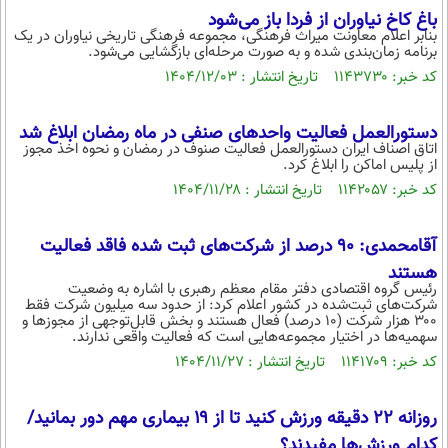
باغ کاخ نیاوران از فردا باز می‌شود
محیط زیست
بنابر اعلام معاونت میراث فرهنگی، مجموعه فرهنگی‌ تاریخی نیاوران در یک
برنامه زمان‌بندی شده و به صورت مرحله‌ای بازگشایی می‌شود.
سلامت
کد خبر: ۱۱۴۳۷۳۰ تاریخ انتشار : ۱۴۰۴/۱۲/۰۳
فرهنگی
دستورالعمل فعالیت واحدهای صنفی در ماه رمضان ابلاغ شد
بین الملل
اتاق اصناف ایران دستورالعمل فعالیت صنوف در رمضان و نحوه اخذ مجوز
از پلیس اماکن را ابلاغ کرد.
اجتماعی
کد خبر: ۱۱۴۲۰۵۷ تاریخ انتشار : ۱۴۰۴/۱۱/۲۸
حیات وحش
آقامحمدی: 90 درصد از شرکت‌های ثبت شده فاقد فعالیت
سیاست خارجی
هستند
رئیس گروه اقتصادی دفتر مقام معظم رهبری با اشاره به وضعیت
شرکت‌های ثبت‌شده در کشور اعلام کرد: از حدود سه میلیون شرکت فقط
۳۰۰ هزار شرکت (۱۰ درصد) فعال هستند و بخش قابل‌توجهی از مجوزها و
سهمیه‌ها در اختیار مجموعه‌هایی است که فعالیت واقعی ندارند.
کد خبر: ۱۱۴۱۷۰۹ تاریخ انتشار : ۱۴۰۴/۱۱/۲۷
روزانه ۲۲ دقیقه ورزش کنید تا از ۱۹ بیماری مهم دور بمانید/
کدام ورزش‌ها مفیدند؟