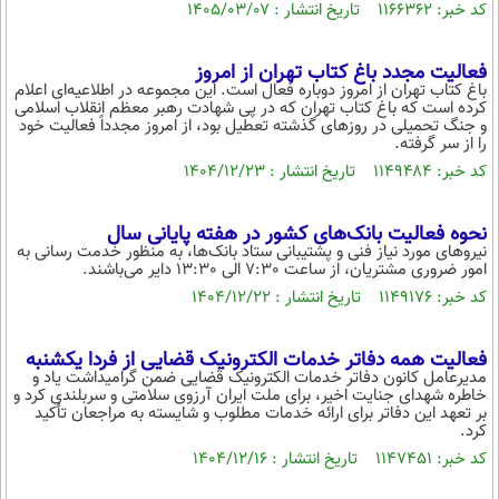
بین الملل
کد خبر: ۱۱۶۶۳۶۲ تاریخ انتشار : ۱۴۰۵/۰۳/۰۷
حوادث
فرهنگ و هنر
سیاست خارجی
سلامت
فعالیت مجدد باغ کتاب تهران از امروز
علم و دانش
باغ کتاب تهران از امروز دوباره فعال است. این مجموعه در اطلاعیه‌ای اعلام
یک برش دانایی
کرده است که باغ کتاب تهران که در پی شهادت رهبر معظم انقلاب اسلامی
قرآن
فناوری و It
و جنگ تحمیلی در روزهای گذشته تعطیل بود، از امروز مجدداً فعالیت خود
محیط زیست
را از سر گرفته.
گوناگون
علمی
کد خبر: ۱۱۴۹۴۸۴ تاریخ انتشار : ۱۴۰۴/۱۲/۲۳
سفر و تفریح
فیلم
سرگرمی
اخبار کریپتو
نحوه فعالیت بانک‌های کشور در هفته پایانی سال
عصر ایران 2
اقتصاد
باشگاه مغز
نیروهای مورد نیاز فنی و پشتیبانی ستاد بانک‌ها، به منظور خدمت رسانی به
امور ضروری مشتریان، از ساعت 7:30 الی 13:30 دایر می‌باشند.
آموزش زبان
خواندنی ها و دیدنی ها
ورزش
مجله تصویری سلاح
کد خبر: ۱۱۴۹۱۷۶ تاریخ انتشار : ۱۴۰۴/۱۲/۲۲
داستان کوتاه
سیاست
پیامک
فعالیت همه دفاتر خدمات الکترونیک قضایی از فردا یکشنبه
سرگرمی
مدیرعامل کانون دفاتر خدمات الکترونیک قضایی ضمن گرامیداشت یاد و
خاطره شهدای جنایت اخیر، برای ملت ایران آرزوی سلامتی و سربلندی کرد و
روانشناسی
فناوری
بر تعهد این دفاتر برای ارائه خدمات مطلوب و شایسته به مراجعان تأکید
کرد.
آشپزی
گوناگون
کد خبر: ۱۱۴۷۴۵۱ تاریخ انتشار : ۱۴۰۴/۱۲/۱۶
دانلود
حوادث