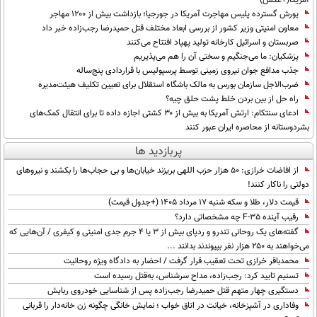
آمریکا(+عکس)
یورش گسترده پلیس مهاجرت آمریکا در جورجیا؛ بازداشت بیش از ۱۲۰۰ مهاجر
معاون امنیتی وزیر کشور از بررسی ابعاد مختلف قتل حمیدرضا رجب‌زاده خبر داد
صربستان و اسرائیل کارخانه تولید پهپاد افتتاح می‌کنند
پزشکیان: ما می‌جنگیم و سختی آن را هم می‌پذیریم
جذب مدافع جوان نیروی زمینی توسط پرسپولیس با قراردادی پنج‌ساله
ضرب‌الاجل سازمان بورس به مالک باشگاه استقلال برای تعیین تکلیف هیئت‌مدیره
راه حل از بین بردن خلط پشت حلق چیه؟
ادعای سنتکام: ارتش آمریکا به بیش از ۳۰ کشتی اجازه داده تا برای انتقال کمک‌های
بشردوستانه از محاصره ایران عبور کنند
پربازدید ها
از افاضات خرازی: ۵۰ هزار حزب اللهی بریزند خیابان‌ها و بی حجاب‌ها را بکشند و نیرو‌های
دولتی را ناکار کنند!
قیمت دلار، طلا و سکه شنبه ۱۷ مرداد ۱۴۰۵ (+جدول قیمت)
رقیب آینده F-35 چه مشخصاتی دارد؟
گفته‌های یک روحانی تندرو و ردپای بیش از ۳ یا ۴ جرم جدی امنیتی و کیفری / آن‌هایی که
می‌خواهند به ۲۵۰ هزار نفر بپیوندند بدانند ...
محمدباقر خرازی تحت تعقیب قرار گرفت / احضار به دادگاه ویژه روحانیت
تسنیم تایید کرد: رجب‌زاده، مداح سرشناس، به‌قتل رسیده است
دستگیری چهار متهم قتل حمیدرضا رجب‌زاده پس از شناسایی خودروی ربایش
وفاداری در آشپزخانه، خیانت در اتاق خواب ؛ نمایش خانگی چگونه زن خانه‌دار را قربانی