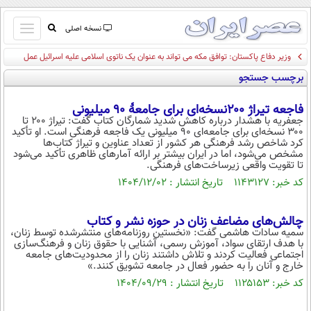
باز
نسخه اصلی
و
وزیر دفاع پاکستان: توافق مکه می تواند به عنوان یک ناتوی اسلامی علیه اسرائیل عمل
صفحه اول
بسته
کند/ دیگر کشورهای اسلامی هم می توانند به آن بپیوندند
برچسب جستجو
تماس با ما
کردن
آرشیو
منو
فاجعه تیراژ ۲۰۰نسخه‌ای برای جامعۀ ۹۰ میلیونی
جستجو
جعفریه با هشدار درباره کاهش شدید شمارگان کتاب گفت: تیراژ ۲۰۰ تا
۳۰۰ نسخه‌ای برای جامعه‌ای ۹۰ میلیونی یک فاجعه فرهنگی است. او تأکید
نظرسنجی
کرد شاخص رشد فرهنگی هر کشور از تعداد عناوین و تیراژ کتاب‌ها
آب و هوا
مشخص می‌شود، اما در ایران بیشتر بر ارائه آمارهای ظاهری تأکید می‌شود
تا تقویت واقعی زیرساخت‌های فرهنگی.
اوقات شرعی
کد خبر: ۱۱۴۳۱۲۷ تاریخ انتشار : ۱۴۰۴/۱۲/۰۲
پیوند ها
سواد زندگی
چالش‌های مضاعف زنان در حوزه نشر و کتاب
سیاسی
سمیه سادات هاشمی گفت: «نخستین روزنامه‌های منتشرشده توسط زنان،
با هدف ارتقای سواد، آموزش رسمی، آشنایی با حقوق زنان و فرهنگ‌سازی
اقتصاد
اجتماعی فعالیت کردند و تلاش داشتند زنان را از محدودیت‌های جامعه
خارج و آنان را به حضور فعال در جامعه تشویق کنند.»
جامعه
اقتصادی
کد خبر: ۱۱۲۵۱۵۳ تاریخ انتشار : ۱۴۰۴/۰۹/۲۹
ورزشی
اجتماعی
خودرو