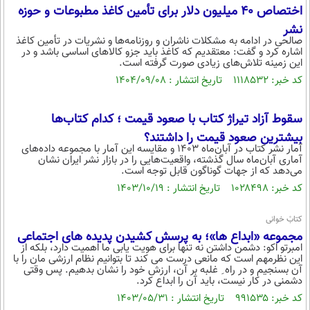
بین الملل
حوادث
اختصاص ۴۰ میلیون دلار برای تأمین کاغذ مطبوعات و حوزه
نشر
فرهنگ و هنر
سیاست خارجی
سلامت
صالحی در ادامه به مشکلات ناشران و روزنامه‌ها و نشریات در تأمین کاغذ
اشاره کرد و گفت: معتقدیم که کاغذ باید جزو کالاهای اساسی باشد و در
علم و دانش
یک برش دانایی
این زمینه تلاش‌های زیادی صورت گرفته است.
قرآن
فناوری و It
کد خبر: ۱۱۱۸۵۳۲ تاریخ انتشار : ۱۴۰۴/۰۹/۰۸
محیط زیست
گوناگون
علمی
سفر و تفریح
سقوط آزاد تیراژ کتاب با صعود قیمت‌ ؛ کدام کتاب‌ها
فیلم
سرگرمی
اخبار کریپتو
بیشترین صعود قیمت را داشتند؟
عصر ایران 2
اقتصاد
آﻣﺎر ﻧﺸﺮ ﻛﺘﺎب در آﺑﺎنﻣﺎه ۱۴۰۳ و ﻣﻘﺎﻳﺴﻪ این آمار با مجموعه داده‌های
باشگاه مغز
آماری آبان‌ماه سال گذشته، واقعیت‌هایی را در بازار نشر ایران نشان
آموزش زبان
خواندنی ها و دیدنی ها
می‌دهد که از جهات گوناگون قابل توجه است.
ورزش
مجله تصویری سلاح
کد خبر: ۱۰۲۸۴۹۸ تاریخ انتشار : ۱۴۰۳/۱۰/۱۹
داستان کوتاه
سیاست
کتابْ خوانی
پیامک
سرگرمی
مجموعه «ابداع ها»؛ به پرسش کشیدن پدیده های اجتماعی
روانشناسی
امبرتو اکو: دشمن داشتن نه تنها برای هویت یابی ما اهمیت دارد، بلکه از
فناوری
این نظرمهم است که مانعی درست می کند تا بتوانیم نظام ارزشی مان را با
آن بسنجیم و در راه ِ غلبه بر آن، ارزش خود را نشان بدهیم. پس وقتی
آشپزی
گوناگون
دشمنی در کار نیست، باید آن را ابداع کرد.
کد خبر: ۹۹۱۵۳۵ تاریخ انتشار : ۱۴۰۳/۰۵/۳۱
دانلود
حوادث