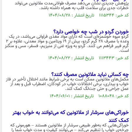
بین الملل
پژوهش جدیدی نشان می‌دهد مصرف طولانی‌مدت ملاتونین می‌تواند
حوادث
خطرات جدی برای سلامت قلب به همراه داشته باشد.
فرهنگ و هنر
سیاست خارجی
سلامت
کد خبر: ۱۱۱۵۳۴۴ تاریخ انتشار : ۱۴۰۴/۰۸/۲۸
علم و دانش
یک برش دانایی
خوردن گردو در شب چه خواصی دارد؟
قرآن
فناوری و It
محیط زیست
گردو میوه خوشمزه‌ای است که دارای مواد مغذی فراوانی می‌باشد، در یک
وعده با مصرف ۲۸ گرم گردو، بیش از ۱۹ ویتامین و مواد معدنی، علاوه بر ۲
گوناگون
علمی
گرم فیبر فراهم می کنند. گردو به ویژه غنی از منیزیم، فسفر، مس و منگنز
سفر و تفریح
است.
فیلم
سرگرمی
اخبار کریپتو
کد خبر: ۱۱۱۳۴۴۳ تاریخ انتشار : ۱۴۰۴/۰۸/۲۲
عصر ایران 2
اقتصاد
باشگاه مغز
آموزش زبان
خواندنی ها و دیدنی ها
ورزش
چه کسانی نباید ملاتونین مصرف کنند؟
مجله تصویری سلاح
مکمل‌های ملاتونین ممکن است به برخی شرایط مانند اختلال تأخیر در فاز
داستان کوتاه
خواب و بیداری، برخی اختلالات خواب در کودکان، اضطراب قبل و بعد از
سیاست
عمل جراحی و حتی جت‌لگ کمک کند.
پیامک
سرگرمی
کد خبر: ۱۰۸۸۰۴۸ تاریخ انتشار : ۱۴۰۴/۰۶/۰۱
روانشناسی
فناوری
خوراکی‌های سرشار از ملاتونین که می‌توانند به خواب بهتر
آشپزی
گوناگون
کمک کنند
خوراکی‌هایی که به‌طور طبیعی سرشار از ملاتونین هستند – هورمونی که
دانلود
حوادث
چرخه‌ی خواب را تنظیم می‌کند – می‌توانند کیفیت و مدت خواب شما را