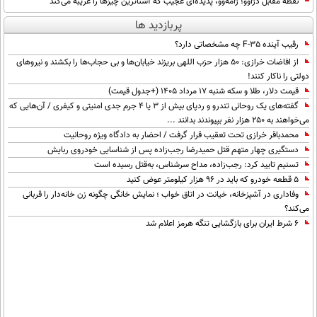
نقطه مقابل دژاوو؛ ژامه‌وو، پدیده‌ای عجیب که آشناترین چیزها را غریبه می‌کند
پربازدید ها
رقیب آینده F-35 چه مشخصاتی دارد؟
از افاضات خرازی: ۵۰ هزار حزب اللهی بریزند خیابان‌ها و بی حجاب‌ها را بکشند و نیرو‌های
دولتی را ناکار کنند!
قیمت دلار، طلا و سکه شنبه ۱۷ مرداد ۱۴۰۵ (+جدول قیمت)
گفته‌های یک روحانی تندرو و ردپای بیش از ۳ یا ۴ جرم جدی امنیتی و کیفری / آن‌هایی که
می‌خواهند به ۲۵۰ هزار نفر بپیوندند بدانند ...
محمدباقر خرازی تحت تعقیب قرار گرفت / احضار به دادگاه ویژه روحانیت
دستگیری چهار متهم قتل حمیدرضا رجب‌زاده پس از شناسایی خودروی ربایش
تسنیم تایید کرد: رجب‌زاده، مداح سرشناس، به‌قتل رسیده است
۵ قطعه خودرو که باید در ۹۶ هزار کیلومتر عوض کنید
وفاداری در آشپزخانه، خیانت در اتاق خواب ؛ نمایش خانگی چگونه زن خانه‌دار را قربانی
می‌کند؟
۶ شرط ایران برای بازگشایی تنگه هرمز اعلام شد