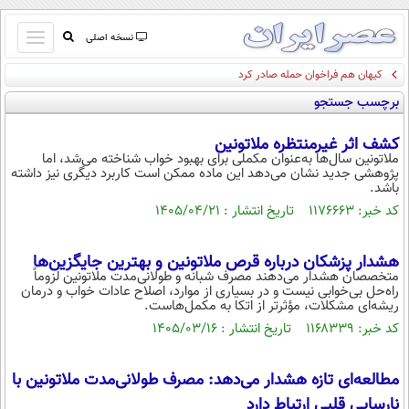
باز
نسخه اصلی
و
کیهان هم فراخوان حمله صادر کرد
صفحه اول
بسته
برچسب جستجو
تماس با ما
کردن
آرشیو
منو
کشف اثر غیرمنتظره ملاتونین
جستجو
ملاتونین سال‌ها به‌عنوان مکملی برای بهبود خواب شناخته می‌شد، اما
پژوهشی جدید نشان می‌دهد این ماده ممکن است کاربرد دیگری نیز داشته
نظرسنجی
باشد.
آب و هوا
کد خبر: ۱۱۷۶۶۶۳ تاریخ انتشار : ۱۴۰۵/۰۴/۲۱
اوقات شرعی
پیوند ها
هشدار پزشکان درباره قرص ملاتونین و بهترین جایگزین‌ها
سواد زندگی
متخصصان هشدار می‌دهند مصرف شبانه و طولانی‌مدت ملاتونین لزوماً
راه‌حل بی‌خوابی نیست و در بسیاری از موارد، اصلاح عادات خواب و درمان
سیاسی
ریشه‌ای مشکلات، مؤثرتر از اتکا به مکمل‌هاست.
اقتصاد
کد خبر: ۱۱۶۸۳۳۹ تاریخ انتشار : ۱۴۰۵/۰۳/۱۶
جامعه
اقتصادی
مطالعه‌ای تازه هشدار می‌دهد: مصرف طولانی‌مدت ملاتونین با
ورزشی
اجتماعی
خودرو
نارسایی قلبی ارتباط دارد