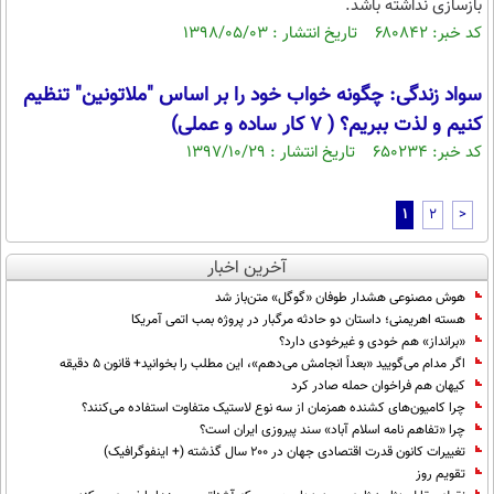
بازسازی نداشته باشد.
کد خبر: ۶۸۰۸۴۲ تاریخ انتشار : ۱۳۹۸/۰۵/۰۳
سواد زندگی: چگونه خواب خود را بر اساس "ملاتونین" تنظیم
کنیم و لذت ببریم؟ ( 7 کار ساده و عملی)
کد خبر: ۶۵۰۲۳۴ تاریخ انتشار : ۱۳۹۷/۱۰/۲۹
1
2
>
آخرین اخبار
هوش مصنوعی هشدار طوفان «گوگل» متن‌باز شد
هسته اهریمنی؛ داستان دو حادثه مرگبار در پروژه بمب اتمی آمریکا
«برانداز» هم خودی و غیرخودی دارد؟
اگر مدام می‌گویید «بعداً انجامش می‌دهم»، این مطلب را بخوانید+ قانون ۵ دقیقه
کیهان هم فراخوان حمله صادر کرد
چرا کامیون‌های کشنده همزمان از سه نوع لاستیک متفاوت استفاده می‌کنند؟
چرا «تفاهم نامه اسلام آباد» سند پیروزی ایران است؟
تغییرات کانون قدرت اقتصادی جهان در ۲۰۰ سال گذشته (+ اینفوگرافیک)
تقویم روز