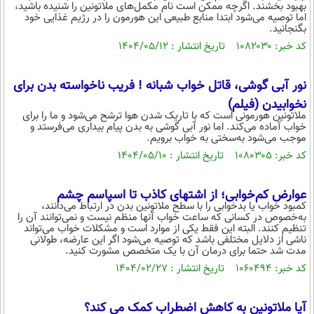
بهبود بخشند. اگرچه ممکن است نام مکمل‌های ملاتونین را شنیده باشید،
محیط زیست
اما توصیه می‌شود ابتدا منابع طبیعی این هورمون را در رژیم غذایی خود
بگنجانید.
سلامت
کد خبر: ۱۰۸۲۰۳۰ تاریخ انتشار : ۱۴۰۴/۰۵/۱۲
فرهنگی
نور آبی گوشی، قاتل خواب شبانه ! فریب ناخواسته بدن برای
بین الملل
نخوابیدن (فیلم)
ملاتونین هورمونی است که با تاریک شدن هوا ترشح می‌شود و ما را برای
اجتماعی
خواب آماده می‌کند. اما نور آبی گوشی به بدن پیام بیداری می‌فرستد و
موجب می‌شود به‌سختی به خواب برویم.
حیات وحش
کد خبر: ۱۰۸۰۳۰۵ تاریخ انتشار : ۱۴۰۴/۰۵/۱۰
سیاست خارجی
عوارض کم‌خوابی؛ از اشتهای کاذب تا اسپاسم چشم
کمبود خواب یا بدخوابی را با سطح ملاتونین بدن در ارتباط می‌دانند،
به‌خصوص در کسانی که ساعت خواب آنها منظم نیست و نمی‌توانند آن را
تنظیم کنند. البته این فقط یکی از موارد است و مشکلات خواب می‌تواند
ناشی از دلایل مختلفی باشد که توصیه می‌شود اگر این عارضه، طولانی
مدت شد حتما برای درمان آن با یک متخصص مشورت کنید.
کد خبر: ۱۰۶۰۴۹۴ تاریخ انتشار : ۱۴۰۴/۰۲/۲۷
آیا ملاتونین به کاهش اضطراب کمک می کند؟