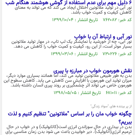
6 دلیل مهم برای عدم استفاده از گوشی هوشمند هنگام شب
نور آبی در تولید ملاتونین اختلال ایجاد می کند که می تواند به معنای
کاهش کیفیت و کمیت خواب باشد.
کد خبر: ۷۶۲۰۸۲ تاریخ انتشار : ۱۳۹۹/۱۰/۰۴
نور آبی و ارتباط آن با خواب
نور آبی، چه از خورشید یا نمایشگر یک لپ تاپ، در مهار تولید ملاتونین
بسیار موثر است، از این رو، کیفیت و کمیت خواب را کاهش می دهد.
کد خبر: ۷۳۰۲۲۶ تاریخ انتشار : ۱۳۹۹/۰۳/۰۶
نقش هورمون خواب در مبارزه با پیری
بدن به طور طبیعی ملاتونین تولید می کند، اما همانند بسیاری موارد دیگر،
میزان تولید این هورمون با افزایش سن کاهش می یابد. کاهش سطوح این
هورمون خاص می تواند اثر چشمگیری بر روند پیری انسان داشته باشد.
کد خبر: ۶۸۱۰۱۱ تاریخ انتشار : ۱۳۹۸/۰۵/۰۵
از پر بیننده های "سواد زندگی"
چگونه خواب مان را بر اساس "ملاتونین" تنظیم کنیم و لذت
ببریم؟
بدن در بیداری در حال سوزاندن انرژی است(کاتابولیک) و در خواب در حال
ترمیم انرژی(آنابولیک). دیر خوابیدن باعث می شود بدن زمان مناسبی برای