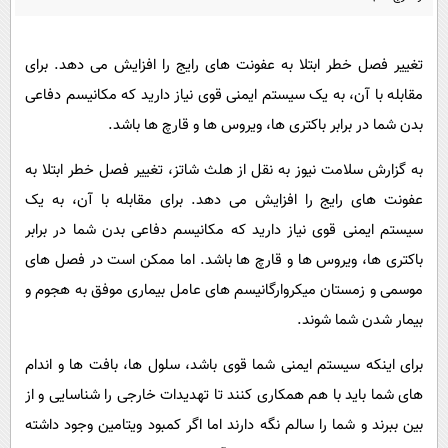
پیامک
سرگرمی
روانشناسی
فناوری
تغییر فصل خطر ابتلا به عفونت های رایج را افزایش می دهد. برای
آشپزی
گوناگون
مقابله با آن، به یک سیستم ایمنی قوی نیاز دارید که مکانیسم دفاعی
دانلود
حوادث
بدن شما در برابر باکتری ها، ویروس ها و قارچ ها باشد.
محیط زیست
به گزارش سلامت نیوز به نقل از هلث شاتز، تغییر فصل خطر ابتلا به
سلامت
عفونت های رایج را افزایش می دهد. برای مقابله با آن، به یک
سیستم ایمنی قوی نیاز دارید که مکانیسم دفاعی بدن شما در برابر
فرهنگی
باکتری ها، ویروس ها و قارچ ها باشد. اما ممکن است در فصل های
بین الملل
موسمی و زمستان میکروارگانیسم های عامل بیماری موفق به هجوم و
اجتماعی
بیمار شدن شما شوند.
حیات وحش
برای اینکه سیستم ایمنی شما قوی باشد، سلول ها، بافت ها و اندام
سیاست خارجی
های شما باید با هم همکاری کنند تا تهدیدات خارجی را شناسایی و از
بین ببرند و شما را سالم نگه دارند اما اگر کمبود ویتامین وجود داشته