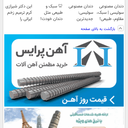
دندان مصنوعی
دندان مصنوعی
🦷 سبک و
این دکتر شیرازی
سوئیسی | سبک،
سوئیسی:
طبیعی مثل
کرم ترمیم زخم
مقاوم، طبیعی!
جدیدترین
دندان خودت!
ایرانی را
ویزیت
فناوری اروپا،
نصب آسان و
ساخت!!!
بازگشت به بالای صفحه
رایگان+پرداخت
سبک و مقاوم |
پرداخت اقساطی
اقساطی😍
پرداخت قسطی
💳 📍 تهران