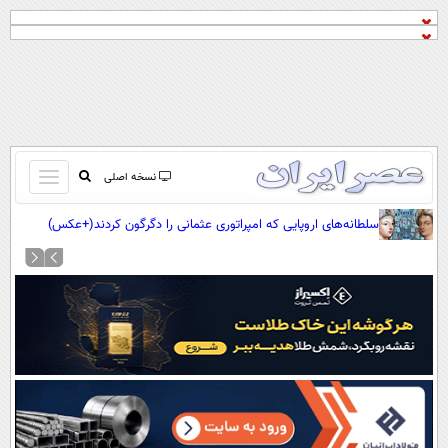
باز
نسخه اصلی
و
صفحه اول
سلطانه‌های اروپایی که امپراتوری عثمانی را دگرگون کردند(+عکس)
بسته
تماس با ما
کردن
آرشیو
منو
جستجو
نظرسنجی
آب و هوا
اوقات شرعی
پیوند ها
سواد زندگی