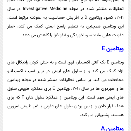
و ماکروفاژها که دو نوع گلبول سفید هستند، ایفا می کند. طبق
تحقیقات منتشر شده در مجله Investigative Medicine در سال
2011، کمبود ویتامین D با افزایش حساسیت به عفونت مرتبط است.
این ویتامین همچنین به تنظیم پاسخ ایمنی کمک می کند، خطر
عفونت هایی مانند سرماخوردگی و آنفولانزا را کاهش می دهد.
ویتامین E
ویتامین E یک آنتی اکسیدان قوی است و به خنثی کردن رادیکال های
آزاد کمک می کند و از سلول های ایمنی در برابر آسیب اکسیداتیو
محافظت می کند. بر اساس تحقیقات منتشر شده در مجله ویتامین
ها و هورمون ها در سال 2011، ویتامین E برای عملکرد طبیعی سلول
های ایمنی مهم است. این ویتامین از عملکرد سلول های T که برای
هدف قرار دادن و از بین بردن سلول های عفونی یا غیر طبیعی ضروری
هستند، پشتیبانی می کند.
ویتامین A