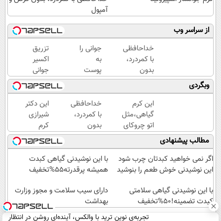
آمپول
از سراسر وب
خداحافظی
جوانی را
تزریق
با کمردرد،
به
اکسیر
بدون
پوست
جوانی
قرص و
خود
به
وبگردی
آمپول
هدیه
پوست
دهید...
بدون
این کرم
خداحافظی
این دکتر
سوزن40%تخفیف
گیاهی،مثل
با کمردرد،
شیرازی
اتو چروکای
بدون
کرم
پوستتوصاف
قرص و
ترمیم
مطالب پیشنهادی
میکنه!50%تخفیف
آمپول
زخم
ایرانی را
اگر نمی خواهید کبدتان چرب شود
با این نوشیدنی گیاهی کبدت
ساخت!!!
این نوشیدنی خوش طعم را بنوشید
همیشه پرقدرته55%تخفیف
با این نوشیدنی گیاهی سلامتی
دارای سیب سلامت و مجوز وزارت
کبدت تضمینه!50%تخفیف
بهداشت
تجربه‌ی نوین ترید با والکس، آینده‌ای روشن در انتظار