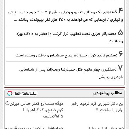
4
گفته‌های یک روحانی تندرو و ردپای بیش از ۳ یا ۴ جرم جدی امنیتی
و کیفری / آن‌هایی که می‌خواهند به ۲۵۰ هزار نفر بپیوندند بدانند ...
5
محمدباقر خرازی تحت تعقیب قرار گرفت / احضار به دادگاه ویژه
روحانیت
6
تسنیم تایید کرد: رجب‌زاده، مداح سرشناس، به‌قتل رسیده است
7
دستگیری چهار متهم قتل حمیدرضا رجب‌زاده پس از شناسایی
خودروی ربایش
مطالب پیشنهادی
این دکتر شیرازی کرم ترمیم زخم
دیگه سنت رو کمتر حدس میزنن😉
ایرانی را ساخت!!!
کرم ضدچروک گیاهی👈🏻
45%تخفیف
کرم جوانساز اسپیرولینا
خداحافظی با کمردرد، بدون قرص و