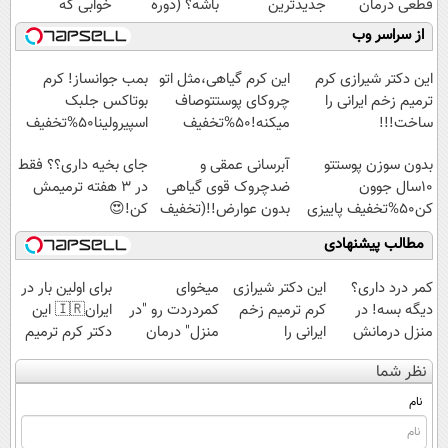
قطعی درمان
جدیدترین
باشه؟ (دوره
خوابی که
کنید!
فناوری اروپا،
رایگان درآمد
میلیاردر شد.
از سراسر وب
◗پرسش‌نامه◖
سبک و مقاوم |
میلیاردی)
آموزش رایگان
پرداخت قسطی
این دکتر شیرازی کرم
این کرم گیاهی،مثل اتو
بمب جوانساز! کرم
ترمیم زخم ایرانی را
چروکای پوستتوصاف
بوتاکس جلبک
ساخت!!!
میکنه!50%تخفیف
اسپیرولینا50%تخفیف
بدون سوزن پوستتو
آبرسانی عمقی و
جای بخیه داری؟؟ فقط
10سال جوون
ضدچروک قوی گیاهی
در 3 هفته ترمیمش
کن50%تخفیف پاییزی
بدون عوارض!!(تخفیف
کن!😍
تا امشب)
مطالب پیشنهادی
کمر درد داری؟
این دکتر شیرازی
میخوای
برای اولین بار در
دیگه بسه! در
کرم ترمیم زخم
کمردردت رو "در
ایران🇮🇷 این
منزل درمانش
ایرانی را
منزل" درمان
دکتر کرم ترمیم
کن
ساخت!!!
کنی؟ (◂فیلم +
کننده 23 روزه
نظر شما
(◀پرسش‌نامه)
◂پرسش‌نامه)
ساخت!
نام