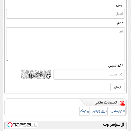
ایمیل
* نظر
* کد امنیتی
اعتبارسنجی
دیزل ژنراتور
بوکینگ
از سراسر وب