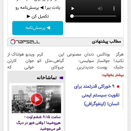
یادت ببر! ◀ پرسش‌نامه رو
تکمیل کن ▶
◀ پرسش‌نامه
مطالب پیشنهادی
هرگز بوتاکس
دندان مصنوعی
این کرم
ویدیو هولناک از
نکنید! جوانساز
سوئیسی:
گیاهی،مثل اتو
جوان کارتن
جلبک پوست
جدیدترین
چروکای
خوابی که
شمارا ۱۰ سال
فناوری اروپا،
پوستتوصاف
میلیاردر شد.
بیشتر بخوانید:
تماشاخانه
جوان می کند
سبک و مقاوم |
میکنه!50%تخفیف
آموزش رایگان
9 خوراکی قدرتمند برای
پرداخت قسطی
تقویت سیستم ایمنی
انسان! (اینفوگرافی)
ساعت ۸:۱۵ ششم اوت ؛
هیروشیما / وقتی شهر در دیگ
قیر می‌جوشید