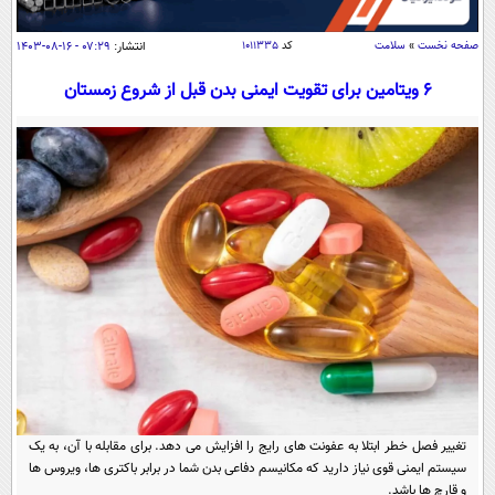
سیاسی
اقتصاد
صفحه نخست
»
سلامت
کد
۱۰۱۱۳۳۵
انتشار:
۰۷:۲۹ - ۱۶-۰۸-۱۴۰۳
جامعه
اقتصادی
۶ ویتامین برای تقویت ایمنی بدن قبل از شروع زمستان
ورزشی
اجتماعی
خودرو
بین الملل
حوادث
فرهنگ و هنر
سیاست خارجی
سلامت
علم و دانش
یک برش دانایی
قرآن
فناوری و It
محیط زیست
گوناگون
علمی
سفر و تفریح
فیلم
سرگرمی
اخبار کریپتو
عصر ایران 2
اقتصاد
باشگاه مغز
آموزش زبان
خواندنی ها و دیدنی ها
ورزش
مجله تصویری سلاح
تغییر فصل خطر ابتلا به عفونت های رایج را افزایش می دهد. برای مقابله با آن، به یک
داستان کوتاه
سیاست
سیستم ایمنی قوی نیاز دارید که مکانیسم دفاعی بدن شما در برابر باکتری ها، ویروس ها
و قارچ ها باشد.