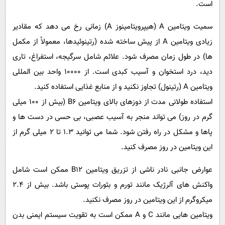
است.
سمیت ویتامین A (هیپرویتامینوز A) زمانی رخ می دهد که مقادیر
زیادی ویتامین A از پیش ساخته شده (رتینوئیدها، معمولاً از مکمل
ها) در طول زمان مصرف شود. علائم شامل سرگیجه، استفراغ، تاری
دید، درد استخوان و آسیب کبدی است. از 10000 واحد بین المللی
ویتامین A (رتینول) تجاوز نکنید و از منابع غذایی استفاده کنید.
استفاده طولانی مدت از دوزهای بالای ویتامین B6 (بیش از 100 میلی
گرم در روز) می تواند منجر به آسیب عصبی، بی حسی در دست ها و
پاها و مشکل در راه رفتن شود. شما می توانید 1.3 تا 2 میلی گرم از
این ویتامین در روز مصرف کنید.
عوارض جانبی نادر ناشی از تزریق ویتامین B12 ممکن است شامل
واکنش های آلرژیک مانند تورم و بثورات پوستی باشد. بیش از 2.4
میکروگرم از این ویتامین در روز مصرف نکنید.
ویتامین هایی مانند C و A ممکن است به تقویت سیستم ایمنی بدن