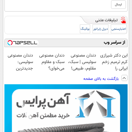
اعتبارسنجی
دیزل ژنراتور
بوکینگ
از سراسر وب
این دکتر شیرازی
دندان مصنوعی
دندان مصنوعی
دندان مصنوعی
کرم ترمیم زخم
سوئیسی | سبک،
سبک و مقاوم
سوئیسی:
ایرانی را
مقاوم، طبیعی!
می‌خوای؟
جدیدترین
ساخت!!!
ویزیت
پرداخت اقساطی
فناوری اروپا،
بازگشت به بالای صفحه
رایگان+پرداخت
هم داریم!😍 |
سبک و مقاوم |
اقساطی😍
📍تهران
پرداخت قسطی