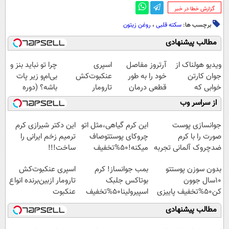
‌گزارش خطا در خبر
برچسب ها:
سکته قلبی
،
روغن زیتون
مطالب پیشنهادی
ویدیو هولناک از
آرتروز مفاصل
اسپری
چرا تو نباید بنز و
جوان کارتن
خود را به طور
عنکبوت‌‌کش
بی‌ام‌و زیر پات
خوابی که
قطعی درمان
تارومار
باشه؟ (دوره
میلیاردر شد.
کنید!
ازبین‌برنده انواع
رایگان درآمد
از سراسر وب
آموزش رایگان
◗پرسش‌نامه◖
عنکبوت
میلیاردی)
جوانسازی پوست
این کرم گیاهی،مثل اتو
این دکتر شیرازی کرم
صورت را با کرم
چروکای پوستتوصاف
ترمیم زخم ایرانی را
ضدچروک آلمانی تجربه
میکنه!50%تخفیف
ساخت!!!
کنید!
بدون سوزن پوستتو
بمب جوانساز! کرم
اسپری عنکبوت‌‌کش
10سال جوون
بوتاکس جلبک
تارومار ازبین‌برنده انواع
کن50%تخفیف پاییزی
اسپیرولینا50%تخفیف
عنکبوت
مطالب پیشنهادی