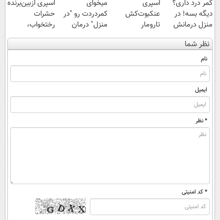
کمر درد داری؟
اسپری
میخوای
اسپری ازبین‌برنده
دیگه بسه! در
عنکبوت‌‌کش
کمردردت رو "در
حشرات
منزل درمانش
تارومار
منزل" درمان
رختخواب،
کن
ازبین‌برنده انواع
کنی؟ (◂فیلم +
مناسب برای
نظر شما
(◀پرسش‌نامه)
عنکبوت
◂پرسش‌نامه)
مقابله با انواع
ساس
نام
ایمیل
* نظر
* کد امنیتی