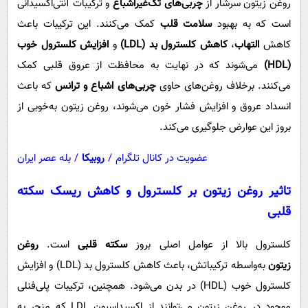
روغن زیتون سرشار از
چربی‌های تک‌غیراشباع
و ترکیبات آنتی‌اکسیدانی
است که به بهبود
سلامت قلب
کمک می‌کنند. این ترکیبات باعث
کاهش
التهاب
،
کاهش کلسترول بد (LDL)
و
افزایش کلسترول خوب
(HDL)
می‌شوند که در نهایت به محافظت از عروق قلبی کمک
می‌کنند. برخلاف روغن‌های حاوی
چربی‌های اشباع و ترانس
که باعث
انسداد عروق و افزایش فشار خون می‌شوند، روغن زیتون به‌خوبی از
بروز این عوارض جلوگیری می‌کند.
عضویت در کانال تلگرام
/
روبیکا
/
بله عصر ایران
تاثیر روغن زیتون بر کلسترول و کاهش ریسک
سکته
قلبی
کلسترول بالا از عوامل اصلی بروز
سکته قلبی
است.
روغن
زیتون
به‌واسطه ترکیباتش، باعث کاهش کلسترول بد (LDL) و افزایش
کلسترول خوب (HDL) در بدن می‌شود. همچنین، ترکیبات پلی‌فنلی
موجود در روغن زیتون می‌توانند از اکسیداسیون LDL که منجر به