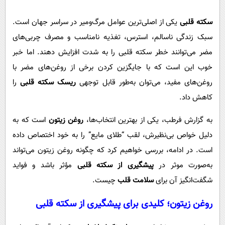
پیامک
سرگرمی
سکته قلبی
یکی از اصلی‌ترین عوامل مرگ‌ومیر در سراسر جهان است.
روانشناسی
فناوری
سبک زندگی ناسالم، استرس، تغذیه نامناسب و مصرف چربی‌های
آشپزی
گوناگون
مضر می‌توانند خطر سکته قلبی را به‌ شدت افزایش دهند. اما خبر
دانلود
حوادث
خوب این است که با جایگزین کردن برخی از روغن‌های مضر با
محیط زیست
روغن‌های مفید، می‌توان به‌طور قابل‌ توجهی
ریسک سکته قلبی
را
کاهش داد.
سلامت
فرهنگی
به گزارش فرطب، یکی از بهترین انتخاب‌ها،
روغن زیتون
است که به
دلیل خواص بی‌نظیرش، لقب “طلای مایع” را به خود اختصاص داده
بین الملل
است. در ادامه، بررسی خواهیم کرد که چگونه روغن زیتون می‌تواند
اجتماعی
به‌صورت موثر در
پیشگیری از سکته قلبی
مؤثر باشد و فواید
حیات وحش
شگفت‌انگیز آن برای
سلامت قلب
چیست.
سیاست خارجی
روغن زیتون؛ کلیدی برای
پیشگیری از سکته قلبی