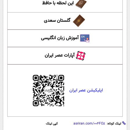
این لحظه با حافظ
گلستان سعدی
آموزش زبان انگلیسی
آپارات عصر ایران
اپلیکیشن عصر ایران
لینک کوتاه:
کپی لینک