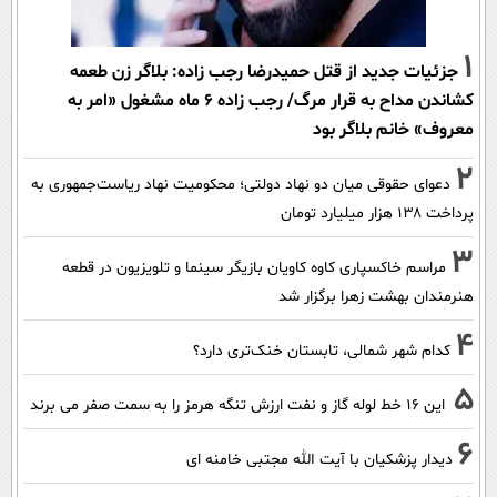
1
جزئیات جدید از قتل حمیدرضا رجب زاده: بلاگر زن طعمه
کشاندن مداح به قرار مرگ/ رجب زاده 6 ماه مشغول «امر به
معروف» خانم بلاگر بود
2
دعوای حقوقی میان دو نهاد دولتی؛ محکومیت نهاد ریاست‌جمهوری به
پرداخت ۱۳۸ هزار میلیارد تومان
3
مراسم خاکسپاری کاوه کاویان بازیگر سینما و تلویزیون در قطعه
هنرمندان بهشت زهرا برگزار شد
4
کدام شهر شمالی، تابستان خنک‌تری دارد؟
5
این 16 خط لوله گاز و نفت ارزش تنگه هرمز را به سمت صفر می برند
6
دیدار پزشکیان با آیت الله مجتبی خامنه ای