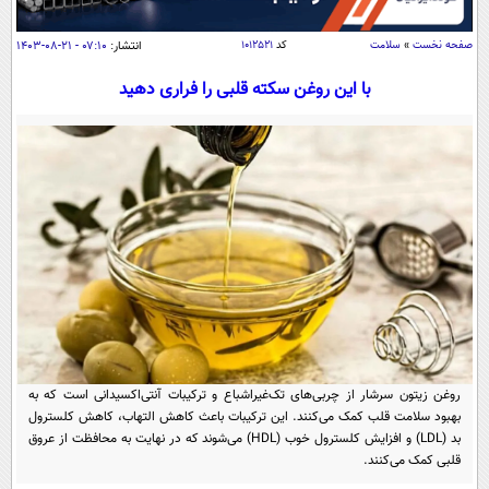
سیاسی
اقتصاد
صفحه نخست
»
سلامت
کد
۱۰۱۲۵۲۱
انتشار:
۰۷:۱۰ - ۲۱-۰۸-۱۴۰۳
جامعه
اقتصادی
با این روغن سکته قلبی را فراری دهید
ورزشی
اجتماعی
خودرو
بین الملل
حوادث
فرهنگ و هنر
سیاست خارجی
سلامت
علم و دانش
یک برش دانایی
قرآن
فناوری و It
محیط زیست
گوناگون
علمی
سفر و تفریح
فیلم
سرگرمی
اخبار کریپتو
عصر ایران 2
اقتصاد
باشگاه مغز
روغن زیتون سرشار از چربی‌های تک‌غیراشباع و ترکیبات آنتی‌اکسیدانی است که به
آموزش زبان
خواندنی ها و دیدنی ها
بهبود سلامت قلب کمک می‌کنند. این ترکیبات باعث کاهش التهاب، کاهش کلسترول
ورزش
مجله تصویری سلاح
بد (LDL) و افزایش کلسترول خوب (HDL) می‌شوند که در نهایت به محافظت از عروق
داستان کوتاه
سیاست
قلبی کمک می‌کنند.