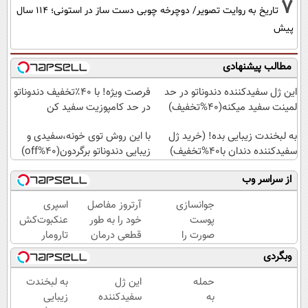
7
تاریخ به روایت تصویر/ دوچرخه چوبی دست ساز در استونی؛ 114 سال
پیش
مطالب پیشنهادی
این ژل سفیدکننده دندوناتو در حد
فرصت ویژه! با 40٪تخفیف دندوناتو
لمینت سفید میکنه(40%تخفیف)
در حد کامپوزیت سفید کن
به لبخندت زیبایی بده! (خرید ژل
با این روش توی خونه،سفیدی و
سفیدکننده دندان با40%تخفیف)
زیبایی دندوناتو برگردون(40%off)
از سراسر وب
جوانسازی
آرتروز مفاصل
اسپری
پوست
خود را به طور
عنکبوت‌‌کش
صورت را
قطعی درمان
تارومار
با کرم
کنید!
ازبین‌برنده
وبگردی
ضدچروک
◗پرسش‌نامه◖
انواع
آلمانی
عنکبوت
حمله
این ژل
به لبخندت
تجربه
به
سفیدکننده
زیبایی