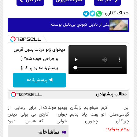
خبر بعد
نظرات کاربران
خبر قبل
اشتراک گذاری :
یکی از دلایل کبودیِ بی‌دلیل پوست
میخوای زانو دردت بدون قرص
و جراحی خوب شه؟ (
پرسش‌نامه رو پر کن)
◀ پرسش‌نامه
مطالب پیشنهادی
این کرم
میخوایم رایگان
ویدیو هولناک از
برای رهایی از
گیاهی،مثل اتو
بهت یاد بدیم
جوان کارتن
بی پولی دیدن
چروکای
چجوری
خوابی که
همین دوره
پوستتوصاف
پولدارشی! باور
میلیاردر شد.
رایگان کافیه!
بیشتر بخوانید:
تماشاخانه
میکنه!50%تخفیف
نداری امتحانش
آموزش رایگان
(شمارتو وارد