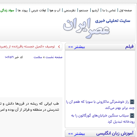
صفحه اول
تماس با ما
آرشیو
جستجو
نظرسنجی
آب و هوا
اوقات شرعی
پیوند ها
سواد زندگی
فیلم
بیشتر »»
ک
_
صفحه نخست
»
سلامت
کد خبر
۱۰۱۶۵۲۱
راز خوشمزگی ماکارونی با سویا که طعم آن را
طب ایرانی که ریشه در قرن‌ها دانش و تجر
چند برابر بهتر می‌کند
تندرستی در منطقه و فراتر از آن بوده و امرو
سیلاب سنگین خیابان‌های گورگائون را به
رودخانه تبدیل کرد
آموزش زبان انگلیسی
بیشتر »»