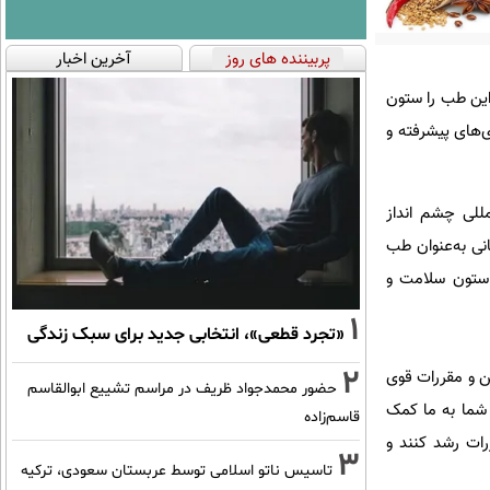
پربیننده های روز
آخرین اخبار
 این طب را ستون
ی‌های پیشرفته و
للی چشم‌ انداز
نی به‌عنوان طب
ن ستون سلامت و
1
«تجرد قطعی»، انتخابی جدید برای سبک زندگی
2
ین و مقررات قوی
حضور محمدجواد ظریف در مراسم تشییع ابوالقاسم
 شما به ما کمک
قاسم‌زاده
رات رشد کنند و
3
تاسیس ناتو اسلامی توسط عربستان سعودی، ترکیه