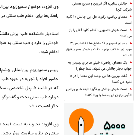
چالش بینایی؛ اگر تیزبین و سریع هستی
وی افزود: موضوع سمپوزیوم بین‌ا
شرکت کن!
راهکارها برای ادغام طب سنتی در
معمای ریاضی؛ رکورد حل این چالش 10 ثانیه
است
تست هوش تصویری: کدام کلید قفل را باز
استادیار دانشکده طب ایرانی دا
می کند؟
خودش را دارد و طب سنتی به عنوان
معمای تصویری تک شاخ ها / تشخیص 3
مورد زیر 10 ثانیه برابر با دقت و هوش بصری فوق
ادغام شود.
العاده
یک معمای ریاضی/ خیلی ها برای رسیدن به
جواب دچار چالش می شوند، شما چطور؟
رییس سمپوزیوم بین‌المللی چشم‌ان
فقط تیزبین ها می توانند این معما را در 10
حضور افراد با تجربه در حوزه طب س
ثانیه حل کنند!
که در قالب ۵ پنل تخ
تست هوش چالش برانگیز: نابغه های ریاضی
الگوی پنهان این معما را پیدا کنند!
درباره طب سنتی بحث و گفت‌وگو کنن
حائز اهمیت باشد.
وی افزود: تجارب به دست آمده در 
سنتی در نظام سلامت موثر باشد.