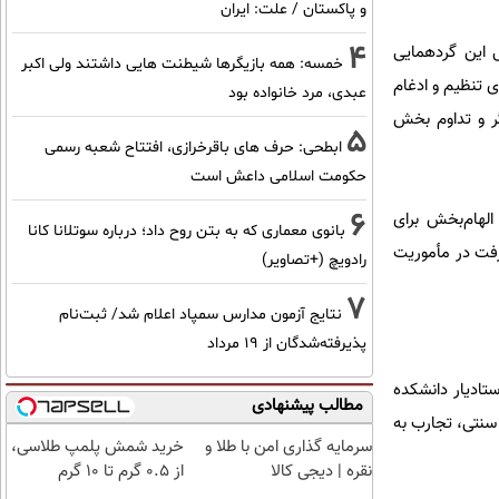
و پاکستان / علت: ایران
4
ی این گردهمایی
خمسه: همه بازیگرها شیطنت هایی داشتند ولی اکبر
ی تنظیم و ادغام
عبدی، مرد خانواده بود
ر و تداوم بخش
5
ابطحی: حرف های باقرخرازی، افتتاح شعبه رسمی
حکومت اسلامی داعش است
6
الهام‌بخش برای
بانوی معماری که به بتن روح داد؛ درباره سوتلانا کانا
شرفت در مأموریت
رادویچ (+تصاویر)
7
نتایج آزمون مدارس سمپاد اعلام شد/ ثبت‌نام
پذیرفته‌شدگان از ۱۹ مرداد
تادیار دانشکده
مطالب پیشنهادی
سنتی، تجارب به
سرمایه گذاری امن با طلا و
خرید شمش پلمپ طلاسی،
نقره | دیجی کالا
از ۰.۵ گرم تا ۱۰ گرم