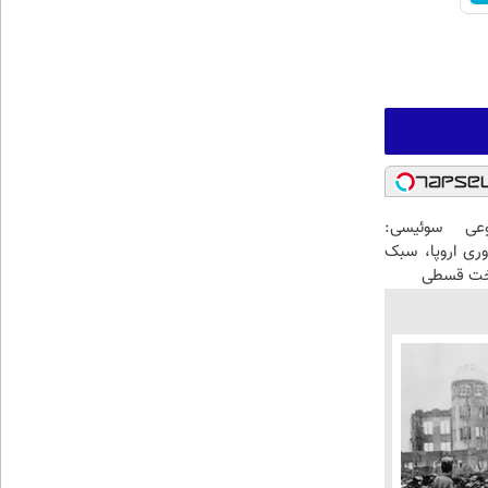
عی سوئیسی:
وری اروپا، سبک
اخت قسطی