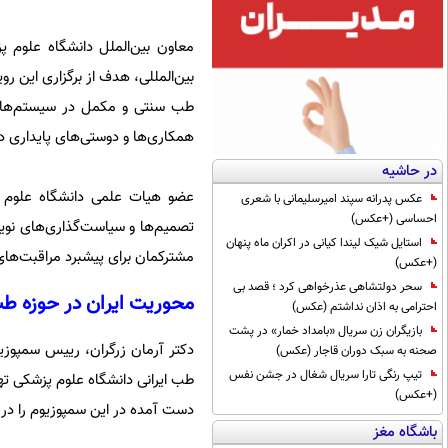
معاون بین‌الملل دانشگاه علوم پ
بین‌المللی، هدف از برگزاری این رو
طب سنتی و مکمل در سیستم‌های م
همکاری‌ها و دوستی‌های پایداری 
در حاشیه
عضو هیات علمی دانشگاه علوم پز
عکس پدرانه سپند امیرسلیمانی با شعری
احساسی (+عکس)
تصمیم‌ها و سیاست‌گذاری‌های نوین 
استایل شیک لیندا کیانی در اکران ماه پنهان
مشترکمان برای پیشبرد مراقبت‌های
(+عکس)
سحر دولتشاهی عذرخواهی کرد ؛ قصد بی
محوریت ایران در حوزه ط
احترامی به اذان نداشتم (عکس)
بازیگران زن سریال «بامداد خمار» در پشت
دکتر آرمان زرگران، رییس سمپوزی
صحنه به سبک دوران قاجار (عکس)
تیپ رنگی تارا سریال شغال در جشن نفس
طب ایرانی دانشگاه علوم پزشکی ته
(+عکس)
دست آمده در این سمپوزیوم را در 
باشگاه مغز