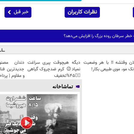
نظرات کاربران
خبر قبل
 خطر سرطان روده بزرگ را افزایش می‌دهد؟
لان وقتشه‼️ با هر وضعیت
دیگه هیچوقت پیری سراغت
دندان مصنو
نک مو، موی طبیعی بکار!
نمیاد😉 کرم ضدچروک گیاهی
جدیدترین فنا
👈🏻45%تخفیف
و مقاوم | پرد
تماشاخانه