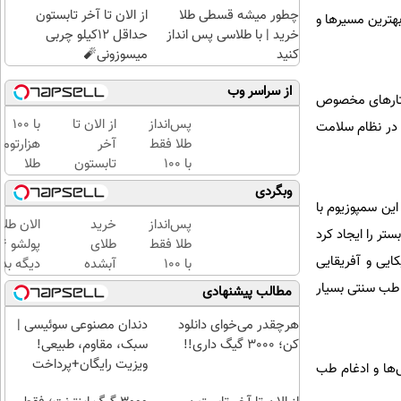
چطور میشه قسطی طلا
از الان تا آخر تابستون
هترین مسیرها و
خرید | با طلاسی پس انداز
حداقل 12کیلو چربی
کنید
میسوزونی🧨
از سراسر وب
ختارهای مخصوص
پس‌انداز
از الان تا
با ۱۰۰
 در نظام سلامت
طلا فقط
آخر
هزارتوم
با ۱۰۰
تابستون
طلا
هزارتومان
حداقل
بخرید،
وبگردی
(امن و
12کیلو
اون هم
ین سمپوزیوم با
راحت)
چربی
قسطی
پس‌انداز
خرید
الان طلا
تر را ایجاد کرد
میسوزونی
طلا فقط
طلای
کایی و آفریقایی
🧨
با ۱۰۰
آبشده
دیگه بده
هزارتومان
حتی با
سرمایه‌گ
ه طب سنتی بسیار
مطالب پیشنهادی
(امن و
۱۰۰هزارتومان
طلا با ا
راحت)
بی‌بهره
هرچقدر می‌خوای دانلود
دندان مصنوعی سوئیسی |
کن؛ 3000 گیگ داری!!
سبک، مقاوم، طبیعی!
ویزیت رایگان+پرداخت
ش‌ها و ادغام طب
اقساطی😍