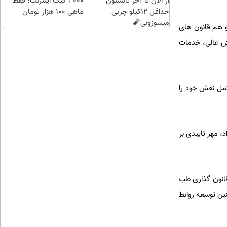
از الان تا آخر تابستون
3000 گیگ اینترنت؛ فقط
حداقل 12کیلو چربی
ماهی 100 هزار تومان
میسوزونی🧨
 هم قانون‌ های
زش عالی، خدمات
مکمل نقش خود را
 مهر تاییدی بر
قانون گذاری طب
ین توسعه روابط