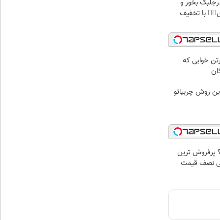
پودرجلبک بخور و
کن👌🏻 با تخفیف
رتن خوابی که
ان
ین روش چربیاتو
 پرفروش ترین
هی نصف قیمت