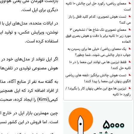
بازگشت قهرمان ملی یعنی هوآوی،
معمای ریاضی؛ رکورد حل این چالش 10 ثانیه
دیگری برای اپل است.
است
تست هوش تصویری: کدام کلید قفل را باز
در ایالات متحده، مدل‌های اپل با ا
می کند؟
معمای تصویری تک شاخ ها / تشخیص 3
نوشتن، ویرایش عکس، و تولید ایمو
مورد زیر 10 ثانیه برابر با دقت و هوش بصری فوق
استفاده کرده است.
العاده
یک معمای ریاضی/ خیلی ها برای رسیدن به
جواب دچار چالش می شوند، شما چطور؟
اگر اپل نتواند از مدل‌های خود در
فقط تیزبین ها می توانند این معما را در 10
هوش مصنوعی تولیدی در تلفن‌های 
ثانیه حل کنند!
تست هوش چالش برانگیز: نابغه های ریاضی
الگوی پنهان این معما را پیدا کنند!
تیزبین ها مچ این ماهی پنهان کار را بگیرند! /
رکورد 10 ثانیه
کیمی(Kimi) را ایجاد کرده، صحبت کرده است.
است. اما فروش در این کشور نس