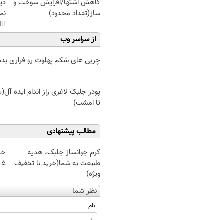
غت
کاهش اشتها/افزایش سوخت و
هی
ساز(تعداد محدود)
45%تخفیف
از سراسر وب
ربی های شکم پهلوت رو فراری بده!
جلبک لاغری راز اندام ایده آل(تخفیف
تا امشب)
مطالب پیشنهادی
از
کرم جوانساز جلبک، هدیه
 تا ۱۰ گرم
طبیعت به شما(خرید با تخفیف
ویژه)
نظر شما
نام