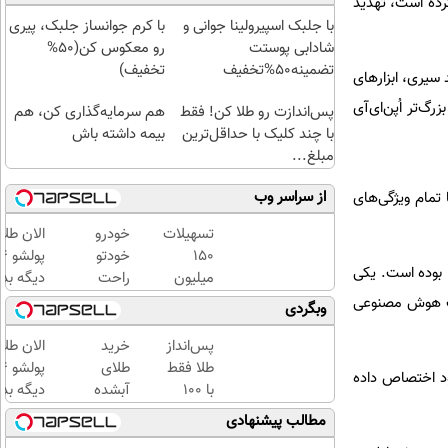
رده است، تهدید
با جلبک اسپیرولینا جوانی و
با کرم جوانساز جلبک، پیری
شادابی پوستت
رو معکوس کن(50%
تضمینه50%تخفیف
تخفیف)
 سیری، ابزارهای
‌تر اُپن‌ای‌آی
پس‌اندازت رو طلا کن! فقط
هم سرمایه‌گذاری کن، هم
با چند کلیک با حداقل‌ترین
بیمه داشته باش
مبلغ...
از سراسر وب
 تمام ویژگی‌های
تسهیلات
خودرو
الان طلا
۱۵۰
خودتو
ته سه نفر از منابع آگاه، مذاکرات مرتبط با هوش مصنوعی اپل شامل گفتگو با غول جستجوی بایدو(Baidu) بوده است. یکی
میلیون
راحت
دیگه بده
تومان؛
و سریع
سرمایه‌گ
استارت آپی است که چت‌بات هوش مصنوعی
وبگردی
بدون
بفروش
طلا با ا
ضامن و با
بی‌بهره
پس‌انداز
خرید
الان طلا
بازپرداخت
طلا فقط
طلای
پتامبر، ۱۷ درصد از درآمد را به خود اختصاص داده
دوساله
با ۱۰۰
آبشده
دیگه بده
هزارتومان
حتی با
سرمایه‌گ
مطالب پیشنهادی
(امن و
۱۰۰هزارتومان
طلا با ا