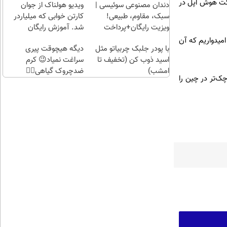
رکت هوش اپل در
راحت)
بی‌بهره
دندان مصنوعی سوئیسی |
ویدیو هولناک از جوان
سبک، مقاوم، طبیعی!
کارتن خوابی که میلیاردر
ویزیت رایگان+پرداخت
شد. آموزش رایگان
اقساطی😍
امیدواریم که آن
با پودر جلبک چربیاتو مثل
دیگه هیچوقت پیری
اسید ذوب کن (تخفیف تا
سراغت نمیاد😉 کرم
امشب)
ضدچروک گیاهی👈🏻
ک‌تر در چین را
45%تخفیف