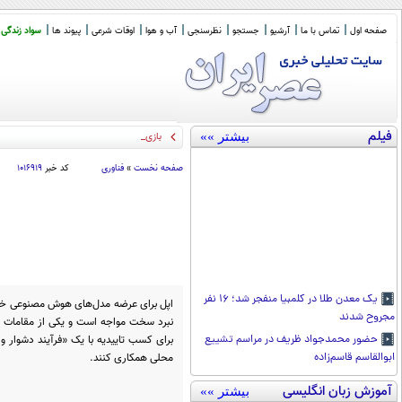
صفحه اول
تماس با ما
آرشیو
جستجو
نظرسنجی
آب و هوا
اوقات شرعی
پیوند ها
سواد زندگی
فیلم
بیشتر »»
بازی مرگبار مهاجرانِ مراک
_
صفحه نخست
»
فناوری
کد خبر
۱۰۱۶۹۱۹
یک معدن طلا در کلمبیا منفجر شد؛ ۱۶ نفر
اپل برای عرضه مدل‌های هوش مصنوعی خود
مجروح شدند
نبرد سخت مواجه است و یکی از مقامات 
برای کسب تاییدیه با یک «فرآیند دشوار و 
حضور محمدجواد ظریف در مراسم تشییع
محلی همکاری کنند.
ابوالقاسم قاسم‌زاده
آموزش زبان انگلیسی
بیشتر »»