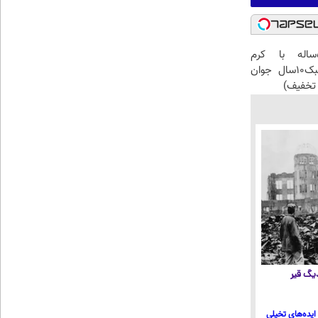
این آقای58ساله با کرم
ضدچروک جلبک10سال جوان
تخفیف)
 دیگ قیر
ایده‌های تخیلی