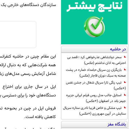
سازندگان دستگاه‌های خارجی یک فرآ
در حاشیه
سحر دولتشاهی عذرخواهی کرد ؛ قصد بی
احترامی به اذان نداشتم (عکس)
همه شرکت‌هایی که به دنبال ارائ
بازیگران زن سریال «بامداد خمار» در پشت
شامل آزمایش رسمی مدل‌های زبانی ب
صحنه به سبک دوران قاجار (عکس)
تیپ رنگی تارا سریال شغال در جشن نفس
اپل در سال جاری برای اختراع
(+عکس)
دستگاه‌های خود را برای دسترسی به
استایل جالب مدل روس فیلم ایرانی جزیره
جیمز باند در اصفهان (+عکس)
فروش اپل در چین در بحبوحه تشک
تیپ مشکی و خاص فریبا نادری ستاره سریال
ستایش در آیین مهرورزی (+عکس)
کاهش یافته است.
باشگاه مغز