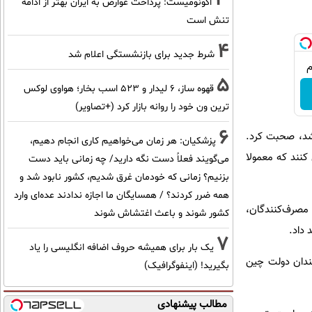
اکونومیست: پرداخت عوارض به ایران بهتر از ادامه
تنش است
4
شرط جدید برای بازنشستگی اعلام شد
5
قهوه ساز، 6 لیدار و 523 اسب بخار؛ هواوی لوکس
ترین ون خود را روانه بازار کرد (+تصاویر)
6
ن(Wuzhen)، غرب شانگهای برگزار شد، صحبت کرد.
پزشکیان: هر زمان می‌خواهیم کاری انجام دهیم،
کنند که معمولا
می‌گویند فعلاً دست نگه دارید/ چه زمانی باید دست
بزنیم؟ زمانی که خودمان غرق شدیم، کشور نابود شد و
همه ضرر کردند؟ / همسایگان ما اجازه ندادند عده‌ای وارد
صرف‌کنندگان،
کشور شوند و باعث اغتشاش شوند
 داد.
7
یک بار برای همیشه حروف اضافه انگلیسی را یاد
مندان دولت چین
بگیرید! (اینفوگرافیک)
مطالب پیشنهادی