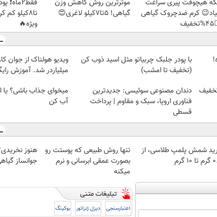
بک بخور و
موثرترین روش کاهش وزن
دیگه هیچوقت پیری سرا
🏻 با تخفیف
گیاهی! 5تا۷کیلو لاغری😍
نمیاد😉 کرم ضدچروک گیا
ویژه🔥
👈
 از جوان کارتن خوابی که
با پودر جلبک چربیاتو مثل اسید ذوب کن
چ
لیاردر شد. آموزش رایگان
(تخفیف تا امشب)
شی؟ یا این روش چربیاتو
دندان مصنوعی سوئیسی: جدیدترین
پودر 
آب کن
فناوری اروپا، سبک و مقاوم | پرداخت
قسطی
 پرفروش ترین
تنها روش طبیعی که پوستت رو
خرید شمش پلمپ طلاسی، 
هی نصف قیمت
بصورت عمقی ابرسانی و نرم
۰.۵ گرم
میکنه
بوکینگ
دیزل ژنراتور
اعتبارسنجی