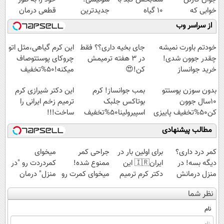
خوابی که
10 گیاه
جدیدترین
قطعی درمان
میلیاردر شد.
موثر(تخفیف تا
فناوری اروپا،
کنید!
از سراسر وب
آموزش رایگان
امشب)
سبک و مقاوم |
◗پرسش‌نامه◖
پرداخت قسطی
خودتم باورت نمیشه
جای بخیه داری؟؟ فقط
این کرم گیاهی،مثل اتو
چقدر جوون شدی!
در 3 هفته ترمیمش
چروکای پوستتوصاف
خرید جوانساز
کن!😍
میکنه!50%تخفیف
اسپیرولینا با تخفیف
بدون سوزن پوستتو
بمب جوانساز! کرم
این دکتر شیرازی کرم
ویژه
10سال جوون
بوتاکس جلبک
ترمیم زخم ایرانی را
کن50%تخفیف پاییزی
اسپیرولینا50%تخفیف
ساخت!!!
مطالب پیشنهادی
کمر درد داری؟
برای اولین بار در
جراحی کمر
میخوای
دیگه بسه! در
ایران🇮🇷 این
ممنوع شده!
کمردردت رو "در
منزل درمانش
دکتر کرم ترمیم
میخوای کمرت رو
منزل" درمان
کن
کننده 23 روزه
در منزل درمان
کنی؟ (◂فیلم +
نظر شما
(◀پرسش‌نامه)
ساخت!
کنی؟
◂پرسش‌نامه)
((پرسش‌نامه))
نام