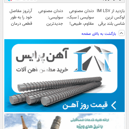
بازدید از IM LS7
دندان مصنوعی
دندان مصنوعی
آرتروز مفاصل
لوکس ترین
سوئیسی | سبک،
سوئیسی:
خود را به طور
شاسی بلند برقی
مقاوم، طبیعی!
جدیدترین
قطعی درمان
ایران در باشگاه
ویزیت
فناوری اروپا،
کنید!
بازگشت به بالای صفحه
انقلاب
رایگان+پرداخت
سبک و مقاوم |
◗پرسش‌نامه◖
اقساطی😍
پرداخت قسطی