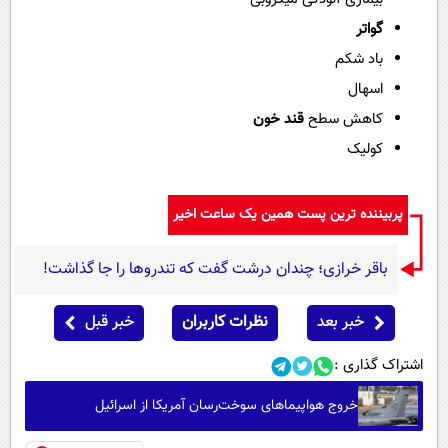
گواتر
باد شکم
اسهال
کاهش سطح
قند خون
کولیک
پربیننده ترین پست همین یک ساعت اخیر
باقر خرازی؛ چندان درشت گفت که تندروها را جا گذاشت!
خبر بعد
نظرات کاربران
خبر قبل
اشتراک گذاری :
خروج هواپیماهای سوخت‌رسان آمریکا از اسرائیل