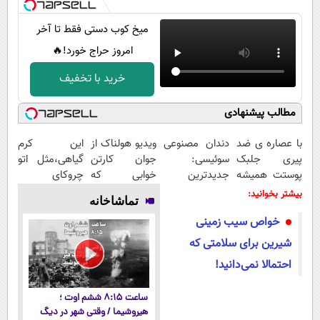
میخ کوب دستی فقط تا آخر
امروز حراج خورد!🔥
خرید با تخفیف
مطالب پیشنهادی
با عصاره ی ضد
دندان مصنوعی
ویدیو هولناک از
این کرم
پیری جلبک
سوئیسی:
جوان کارتن
گیاهی،مثل اتو
پوستت همیشه
جدیدترین
خوابی که
چروکای
جوونه!
فناوری اروپا،
میلیاردر شد.
پوستتوصاف
بیشتر بخوانید:
تماشاخانه
سبک و مقاوم |
آموزش رایگان
میکنه!50%تخفیف
خواص سیب زمینی
پرداخت قسطی
شیرین برای سلامتی که
احتمالا نمی‌دانید!
ساعت ۸:۱۵ ششم اوت ؛
هیروشیما / وقتی شهر در دیگ