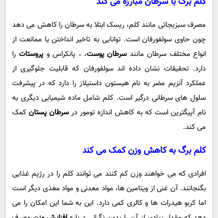
کلم برگ با سرطان مبارزه می کند
مصرف سبزیجاتی مانند کلم، ریسک ابتلا به سرطان را کاهش می دهد
چون حاوی سولفورفان است. توانایی به تاخیر انداختن یا ممانعت از
انواع مختلف سرطان مانند
سرطان پوست
، ، پانکراس و
پروستات
را
دارد. تحقیقات نشان داده اند سولفورفان که قابلیت جلوگیری از
عملکرد آنزیم مضر به نام هیستون داستیلاز را دارد که در پیشرفت
سلول های سرطانی درگیر است. کلم شامل ماده شیمیایی دیگری به
نام آپیگترین است که به کاهش اندازه تومور در
سرطان پستان
کمک
می کند.
کلم برگ به
کاهش وزن
کمک می کند
افرادی که می خواهند وزن کم کنند می توانند کلم را در رژیم غذایی
بگنجانند. آن غنی از ویتامین ها، مواد معدنی و مواد مغذی دیگر است
اما کربو هیدرات ها و کالری کمی دارد. این به شما این امکان را می
دهد که مقدار زیادی از آن را بدون نگرانی درباره
افزایش وزن
مصرف