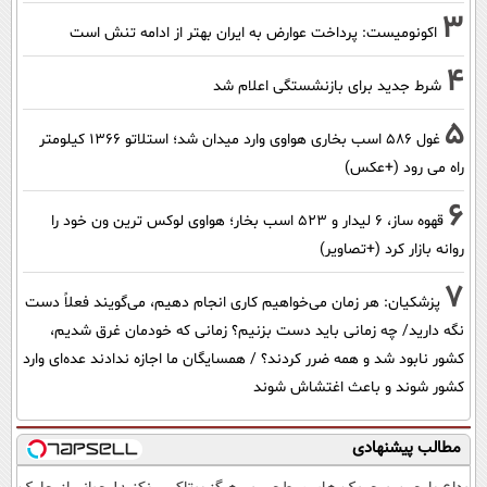
3
اکونومیست: پرداخت عوارض به ایران بهتر از ادامه تنش است
4
شرط جدید برای بازنشستگی اعلام شد
5
غول 586 اسب بخاری هواوی وارد میدان شد؛ استلاتو 1366 کیلومتر
راه می رود (+عکس)
6
قهوه ساز، 6 لیدار و 523 اسب بخار؛ هواوی لوکس ترین ون خود را
روانه بازار کرد (+تصاویر)
7
پزشکیان: هر زمان می‌خواهیم کاری انجام دهیم، می‌گویند فعلاً دست
نگه دارید/ چه زمانی باید دست بزنیم؟ زمانی که خودمان غرق شدیم،
کشور نابود شد و همه ضرر کردند؟ / همسایگان ما اجازه ندادند عده‌ای وارد
کشور شوند و باعث اغتشاش شوند
مطالب پیشنهادی