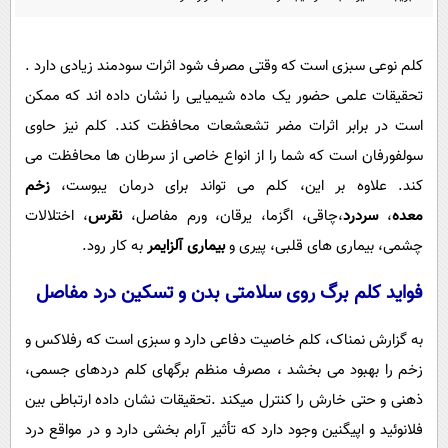
پیامک
سرگرمی
روانشناسی
فناوری
کلم نوعی سبزی است که وقتی مصرف شود اثرات سودمند زیادی دارد .
آشپزی
گوناگون
تحقیقات علمی حضور یک ماده شیمیایی را نشان داده اند که ممکن
دانلود
حوادث
است در برابر اثرات مضر تشعشعات محافظت کند. کلم نیز حاوی
سولفورفان است که شما را از انواع خاصی از سرطان ها محافظت می
محیط زیست
کند. علاوه بر این، کلم می تواند برای درمان یبوست،
زخم
سلامت
معده
،
سردرد
،چاقی، اگزما، یرقان، ورم مفاصل،
نقرس
، اختلالات
فرهنگی
چشمی، بیماری های قلبی، پیری و
بیماری آلزایمر
به کار رود.
بین الملل
فواید کلم برگ روی سلامتی بدن و تسکین درد مفاصل
اجتماعی
به گزارش نمناک، کلم خاصیت دفاعی دارد و سبزی است که رفلاکس و
حیات وحش
زخم را بهبود می بخشد ، مصرف منظم برگهای کلم دردهای جسمی،
سیاست خارجی
ذهنی و حتی خارش را کنترل میکند .تحقیقات نشان داده ارتباطی بین
فلانوئید و اپیگنین وجود دارد که تأثیر آرام بخشی دارد و در مواقع درد