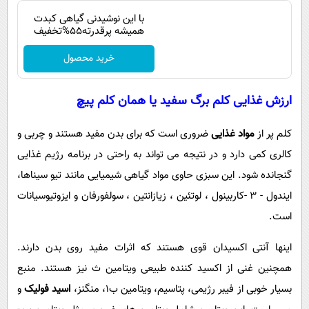
با این نوشیدنی گیاهی کبدت
همیشه پرقدرته55%تخفیف
خرید محصول
ارزش غذایی کلم برگ سفید یا همان کلم پیچ
کلم پر از
مواد غذایی
ضروری است که برای بدن مفید هستند و چربی و
کالری کمی دارد و در نتیجه می تواند به راحتی در برنامه رژیم غذایی
گنجانده شود. این سبزی حاوی مواد گیاهی شیمیایی مانند تیو سیناها،
ایندول - 3 -کاربینول ، لوتئین ، زیازانتین ، سولفورفان و ایزوتیوسیانات
است.
اینها آنتی اکسیدان قوی هستند که اثرات مفید روی بدن دارند.
همچنین غنی از اکسید کننده طبیعی ویتامین ث نیز هستند. منبع
بسیار خوبی از فیبر رژیمی، پتاسیم، ویتامین ب1، منگنز،
اسید فولیک
و