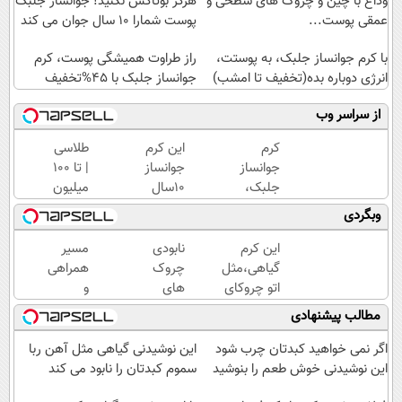
وداع با چین و چروک های سطحی و
هرگز بوتاکس نکنید! جوانساز جلبک
عمقی پوست...
پوست شمارا ۱۰ سال جوان می کند
با کرم جوانساز جلبک، به پوستت،
راز طراوت همیشگی پوست، کرم
انرژی دوباره بده(تخفیف تا امشب)
جوانساز جلبک با 45%تخفیف
از سراسر وب
کرم
این کرم
طلاسی
جوانساز
جوانساز
| تا 100
جلبک،
10سال
میلیون
هدیه
سنتو
وام
وبگردی
طبیعت به
کم
آنی
شما(خرید
میکنه
خرید
این کرم
نابودی
مسیر
با تخفیف
(با
طلا💰
گیاهی،مثل
چروک
همراهی
ویژه)
تخفیف
ثبت
اتو چروکای
های
و
ویژه)
نام
پوستتوصاف
سطحی
گزارش
مطالب پیشنهادی
کن!
میکنه!50%تخفیف
و عمقی
عملکرد
پوست با
گروه
اگر نمی خواهید کبدتان چرب شود
این نوشیدنی گیاهی مثل آهن ربا
کرم
اسنپ
این نوشیدنی خوش طعم را بنوشید
سموم کبدتان را نابود می کند
آلمانی(45%تخفیف)
در