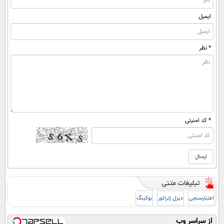
ایمیل
* نظر
* کد امنیتی
اعتبارسنجی
دیزل ژنراتور
بوکینگ
از سراسر وب