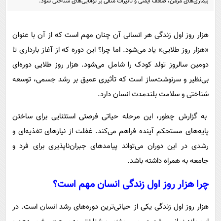
بیماری‌های مزمن، ضعف ایمنی و تأثیرات منفی بر توانایی‌های شناختی شود.
پیامک
سرگرمی
روانشناسی
فناوری
هزار روز اول زندگی هر انسانی آن چنان مهم است که از آن با عنوان
آشپزی
گوناگون
«هزار روز طلایی» یاد می‌شود. اما چرا؟ این دوره که از آغاز بارداری تا
دانلود
حوادث
دومین سالروز تولد کودک را شامل می‌شود. هزار روز طلایی دوره‌ای
محیط زیست
بی‌نظیر و سرنوشت‌ساز است که تأثیری عمیق بر رشد جسمی، توسعه
شناختی و سلامت بلندمدت انسان دارد.
سلامت
فرهنگی
به گزارش چطور، این مرحله حیاتی فرصتی استثنایی برای ساختن
پایه‌های مستحکم آینده فراهم می‌کند. غفلت از نیازهای تغذیه‌ای و
بین الملل
رشدی در این دوران می‌تواند پیامدهای جبران‌ناپذیری برای فرد و
اجتماعی
جامعه به همراه داشته باشد.
حیات وحش
چرا هزار روز اول زندگی انسان مهم است؟
سیاست خارجی
هزار روز اول زندگی یکی از حیاتی‌ترین دوره‌های رشد انسان است. در