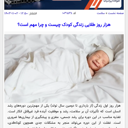
سیاسی
اقتصاد
صفحه نخست
»
سلامت
کد
۱۰۳۱۵۳۸
انتشار:
۱۲:۵۰ - ۰۲-۱۱-۱۴۰۳
جامعه
اقتصادی
هزار روز طلایی زندگی کودک چیست و چرا مهم است؟
ورزشی
اجتماعی
خودرو
بین الملل
حوادث
فرهنگ و هنر
سیاست خارجی
سلامت
علم و دانش
یک برش دانایی
قرآن
فناوری و It
محیط زیست
گوناگون
علمی
سفر و تفریح
فیلم
سرگرمی
اخبار کریپتو
عصر ایران 2
اقتصاد
باشگاه مغز
هزار روز اول زندگی (از بارداری تا دومین سال تولد) یکی از مهم‌ترین دوره‌های رشد
آموزش زبان
خواندنی ها و دیدنی ها
ورزش
مجله تصویری سلاح
انسان است که تأثیرات آن بر سلامت، رشد و موفقیت آینده فرد غیرقابل انکار است.
تغذیه مناسب در این دوره برای رشد جسمی، مغزی و پیشگیری از بیماری‌ها ضروری
داستان کوتاه
سیاست
است. غفلت از این دوره می‌تواند منجر به مشکلات جدی همچون کوتاه‌قدی،