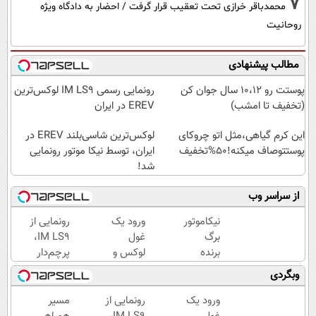
7
محمدباقر خرازی تحت تعقیب قرار گرفت / احضار به دادگاه ویژه
روحانیت
مطالب پیشنهادی
پوستت رو 10،12 سال جوان کن
رونمایی رسمی IM LS9 لوکس‌ترین
(تخفیف تا امشب)
EREV در ایران
این کرم گیاهی،مثل اتو چروکای
لوکس‌ترین شاسی‌بلند EREV در
پوستتوصاف میکنه!50%تخفیف
ایران، توسط نیکا موتور رونمایی
شد!
از سراسر وب
نیکاموتور
ورود یک
رونمایی از
برگ
غول
IM LS9،
برنده
لوکس و
پرچم‌دار
جدیدش
هوشمند
فوق‌لوکس
وبگردی
را رو کرد،
به ایران،
EREV
IM LS9
IM LS9
وارد بازار
ورود یک
رونمایی از
مسیر
رسماً
رسماً
ایران شد