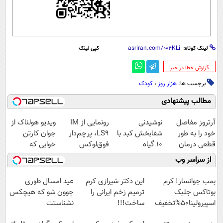
لینک کوتاه:
کپی لینک
‌گزارش خطا در خبر
برچسب ها:
هزار روز
،
کودک
مطالب پیشنهادی
آرتروز مفاصل
نوشیدنی
رونمایی از IM
ویدیو هولناک از
خود را به طور
شفابخش کبد با
LS9، پرچم‌دار
جوان کارتن
قطعی درمان
10 گیاه
فوق‌لوکس
خوابی که
کنید!
موثر(تخفیف تا
EREV وارد بازار
میلیاردر شد.
از سراسر وب
◗پرسش‌نامه◖
امشب)
ایران شد
آموزش رایگان
بمب جوانساز! کرم
این دکتر شیرازی کرم
عید امسال طوری
بوتاکس جلبک
ترمیم زخم ایرانی را
جوون شو که هیچکس
اسپیرولینا50%تخفیف
ساخت!!!
نشناستت