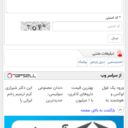
* کد امنیتی
اعتبارسنجی
دیزل ژنراتور
بوکینگ
از سراسر وب
ورود یک غول
بهترین قیمت
دندان مصنوعی
این دکتر شیرازی
لوکس و
داروهای لاغری،
سوئیسی:
کرم ترمیم زخم
هوشمند به
با ۱ میلیون
جدیدترین
ایرانی را
ایران، IM LS9
تخفیف و ارسال
فناوری اروپا،
ساخت!!!
بازگشت به بالای صفحه
رسماً رونمایی
از داروخانه‌
سبک و مقاوم |
شد
پرداخت قسطی