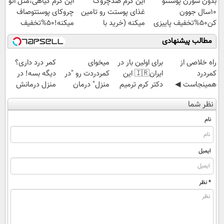
بدون سوزن پوستتو
این کرم ضدچروک
این کرم گیاهی،مثل اتو
10سال جوون
غذای پوستت رو تامین
چروکای پوستتوصاف
کن50%تخفیف پاییزی
میکنه (خرید با
میکنه!50%تخفیف
40%تخفیف)
مطالب پیشنهادی
‌راه خلاصی از
برای اولین بار در
میخوای
کمر درد داری؟
کمردرد
ایران🇮🇷 این
کمردردت رو "در
دیگه بسه! در
همینجاست ◀
دکتر کرم ترمیم
منزل" درمان
منزل درمانش
فقط کافیه فرم
کننده 23 روزه
کنی؟ (◂فیلم +
کن
نظر شما
رو پر کنی!
ساخت!
◂پرسش‌نامه)
(◀پرسش‌نامه)
نام
ایمیل
* نظر