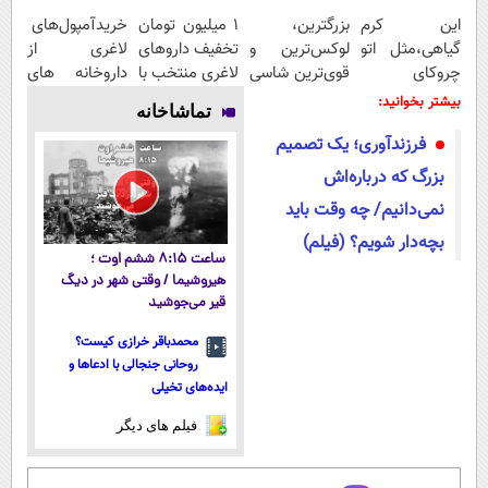
این کرم
بزرگترین،
۱ میلیون تومان
خریدآمپول‌های
گیاهی،مثل اتو
لوکس‌ترین و
تخفیف داروهای
لاغری از
چروکای
قوی‌ترین شاسی
لاغری منتخب با
داروخانه های
پوستتوصاف
بلند EREV در
ارسال از
اطرافت، ارسال
بیشتر بخوانید:
تماشاخانه
میکنه!50%تخفیف
در ایران رونمایی
داروخانه
فوری همراه با
فرزندآوری؛ یک تصمیم
شد
نزدیکت
پک یخ!
بزرگ که درباره‌اش
نمی‌دانیم/ چه وقت باید
بچه‌دار شویم؟ (فیلم)
ساعت ۸:۱۵ ششم اوت ؛
هیروشیما / وقتی شهر در دیگ
قیر می‌جوشید
محمدباقر خرازی کیست؟
روحانی جنجالی با ادعاها و
ایده‌های تخیلی
فیلم های دیگر