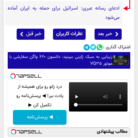
ادعای رسانه عبری: اسرائیل برای حمله به ایران آماده
می‌شود
خبر بعد
نظرات کاربران
خبر قبل
اشتراک گذاری :
زیبایی به سبک ژاپنی ببینید: داتسون ۶۲۰ واگن سفارشی با
موتور VQ35
درد زانو رو برای همیشه از
یادت ببر! ◀ پرسش‌نامه رو
تکمیل کن ▶
◀ پرسش‌نامه
مطالب پیشنهادی