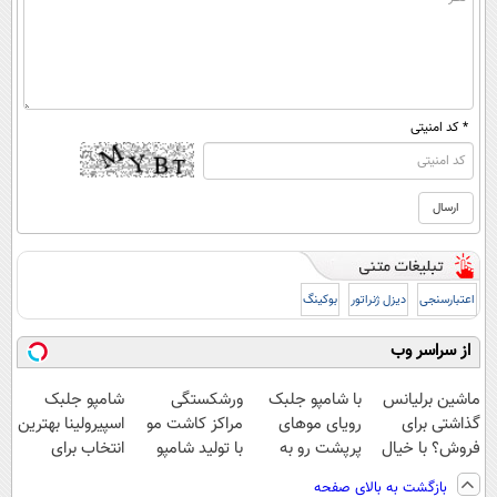
* کد امنیتی
اعتبارسنجی
دیزل ژنراتور
بوکینگ
از سراسر وب
ماشین برلیانس
با شامپو جلبک
ورشکستگی
شامپو جلبک
گذاشتی برای
رویای موهای
مراکز کاشت مو
اسپیرولینا بهترین
فروش؟ با خیال
پرپشت رو به
با تولید شامپو
انتخاب برای
راحت بفروش
واقعیت تبدیل
جلبک گیاهی!
داشتن موهای
بازگشت به بالای صفحه