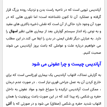
پیامک
سرگرمی
آپاندیس تیوبی است که در ناحیه راست بدن و نزدیک روده بزرگ قرار
روانشناسی
فناوری
گرفته و عملکرد آن تا کنون ناشناخته است؛ اما تئوری هایی که در
آشپزی
گوناگون
مورد آن وجود دارد حاکی از آن است که نقش ذخیره باکتری های مفید
دانلود
حوادث
و به نوعی راه انداز سیستم گوارش بعد از بیماری هایی نظیر
اسهال
را
محیط زیست
دارد. به عبارتی دیگر نقش ایمنی در بدن را ایفا می کند.در این مطلب
می خواهیم درباره علت و عواملی که باعث بروز آپاندیس می شوند
سلامت
صحبت کنیم.
فرهنگی
آپاندیس چیست و چرا عفونی می شود
بین الملل
اجتماعی
به گزارش نمناک، التهاب آپاندیس یک بیماری اورژانسی است که برای
خارج کردن آن به عمل جراحی فوری نیاز است . در صورت عدم درمان
حیات وحش
، ممکن است آپاندیس ترکیده یا سوراخ شود و مواد عفونی به داخل
سیاست خارجی
حفره ی شکمی راه پیدا کند که در این صورت باعث پریتونیت یا همان
التهاب شدید حفره ی شکمی (صفاق) می شود و در صورتی که با
آنتی