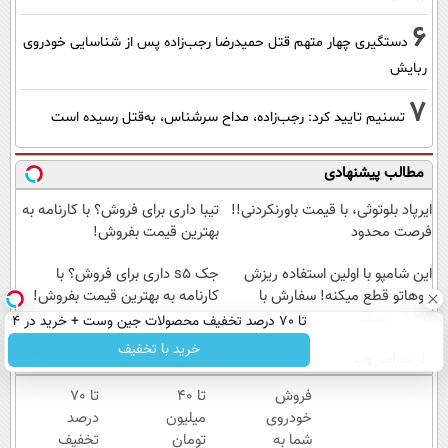
6
دستگیری چهار متهم قتل حمیدرضا رجب‌زاده پس از شناسایی خودروی
ربایش
7
تسنیم تایید کرد: رجب‌زاده، مداح سرشناس، به‌قتل رسیده است
مطالب پیشنهادی
ایرپاد بلوتوثی، با قیمت باورنکردنی!!
تیبا داری برای فروش؟ با کارنامه به
فرصت محدود
بهترین قیمت بفروش!
این شامپو با اولین استفاده ریزش
جک s5 داری برای فروش؟ با
موهاتو قطع میکنه! سفارش با
کارنامه به بهترین قیمت بفروش!
35% تخفیف
تا 70 درصد تخفیف محصولات جین وست + خرید در 4
قسط
خرید با تخفیف
از سراسر وب
فروش
تا ۴۰
تا 70
خودروی
میلیون
درصد
شما به
تومان
تخفیف