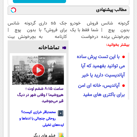
مطالب پیشنهادی
گردونه شانس
فروش خودرو
جک s5 داری
گردونه شانس
بدون پوچ |
شما فقط با یک
برای فروش؟ با
بدون پوچ |
بچرخونش برنده
درخواست
کارنامه به
بچرخونش بیت
شو! 🔥😍
آنلاین ✔
بهترین قیمت
کوین ببر! 🔥😍
بیشتر بخوانید:
تماشاخانه
بفروش!
با این تست پرش ساده
می توانید بفهمید که آیا
آپاندیسیت دارید یا خیر
آپاندیس، خانه ای امن
ساعت ۸:۱۵ ششم اوت ؛
برای باکتری‌ های مفید
هیروشیما / وقتی شهر در دیگ
قیر می‌جوشید
محمدباقر خرازی کیست؟
روحانی جنجالی با ادعاها و
ایده‌های تخیلی
فیلم های دیگر