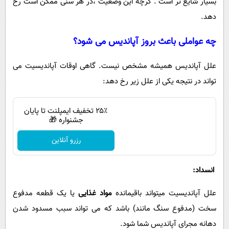
بسیار شایع تر است . گرچه این وضعیت ،در هر سنی ممکن است رخ
دهد.
چه عواملی باعث بروز آپاندیس می شود؟
علل آپاندیس همیشه مشخص نیست. گاهی اوقات آپاندیسیت می
تواند در نتیجه یکی از علل زیر رخ دهد:
۲۵٪ تخفیف ایمپلنت تا پایان
جشنواره 🎁
رزرو آنلاین
انسداد:
علل آپاندیسیت میتواند باقیمانده
مواد غذایی
یا یک قطعه مدفوع
سخت (مدفوع سنگ مانند) باشد که می تواند سبب مسدود شدن
دهانه مجرای آپاندیس شما شود.