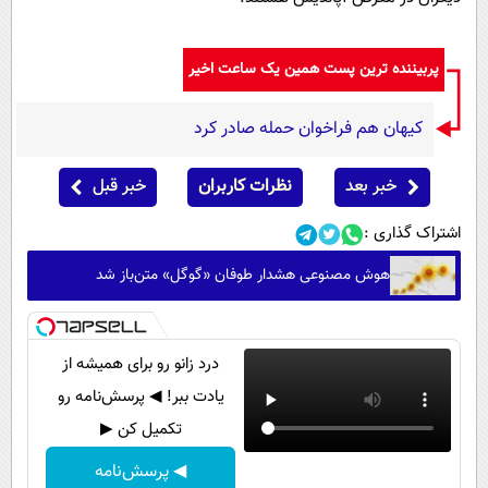
پربیننده ترین پست همین یک ساعت اخیر
کیهان هم فراخوان حمله صادر کرد
خبر بعد
نظرات کاربران
خبر قبل
اشتراک گذاری :
هوش مصنوعی هشدار طوفان «گوگل» متن‌باز شد
درد زانو رو برای همیشه از
یادت ببر! ◀ پرسش‌نامه رو
تکمیل کن ▶
◀ پرسش‌نامه