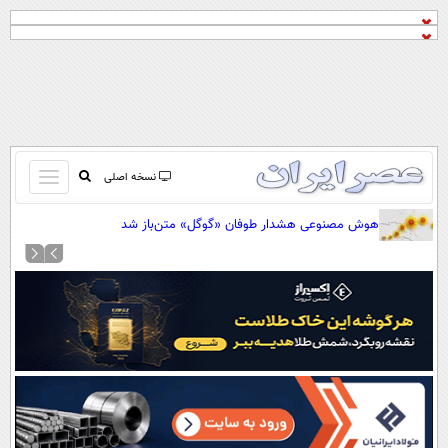
باز
نسخه اصلی
و
صفحه اول
هوش مصنوعی هشدار طوفان «گوگل» متن‌باز شد
بسته
تماس با ما
کردن
آرشیو
منو
جستجو
نظرسنجی
آب و هوا
اوقات شرعی
پیوند ها
سواد زندگی