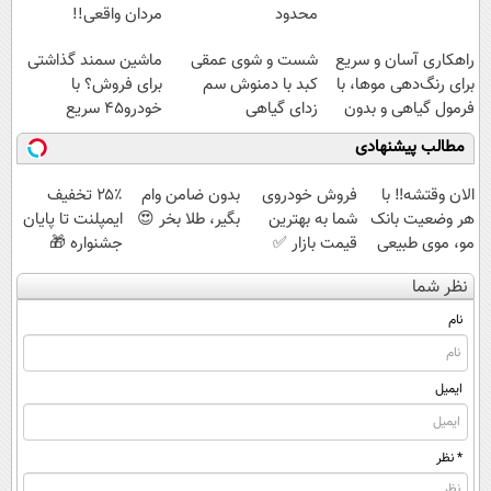
محدود
مردان واقعی!!
(مشاهده قیمت
راهکاری آسان و سریع
شست و شوی عمقی
ماشین سمند گذاشتی
فوق‌العاده)
برای رنگ‌دهی موها، با
کبد با دمنوش سم
برای فروش؟ با
فرمول گیاهی و بدون
زدای گیاهی
خودرو45 سریع
آمونیاک
بفروش
مطالب پیشنهادی
الان وقتشه‼️ با
فروش خودروی
بدون ضامن وام
۲۵٪ تخفیف
هر وضعیت بانک
شما به بهترین
بگیر، طلا بخر 😍
ایمپلنت تا پایان
مو، موی طبیعی
قیمت بازار ✅
جشنواره 🎁
بکار!
نظر شما
نام
ایمیل
* نظر