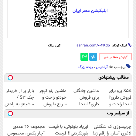
اپلیکیشن عصر ایران
لینک کوتاه:
کپی لینک
‌گزارش خطا در خبر
برچسب ها:
آپاندیس
،
روده بزرگ
مطالب پیشنهادی
X55 پرو برای
ماشین چانگان
ماشین رنو کپچر
بازار پر از خریدار
فروش داری؟
برای فروش
خودتو راحت و
جک S3 /
اینجا راحت و
داری؟ اینجا
سریع بفروش
ماشینتو به راحتی
سریع بفروشش
سریع بفروشش
بفروش
از سراسر وب
چربیسوزی که شگفتی
ایرپاد بلوتوثی، با قیمت
مجموعه ۴۶ عددی
لاغری آسان را رقم زد!
باورنکردنی!! فرصت
آچار بکس، مخصوص