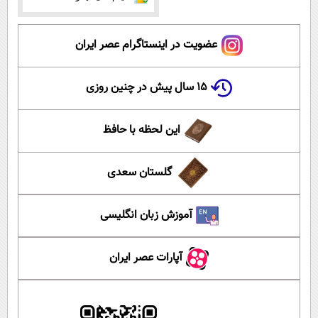
عضویت در اینستاگرام عصر ایران
۱۵ سال پیش در چنین روزی
این لحظه با حافظ
گلستان سعدی
آموزش زبان انگلیسی
آپارات عصر ایران