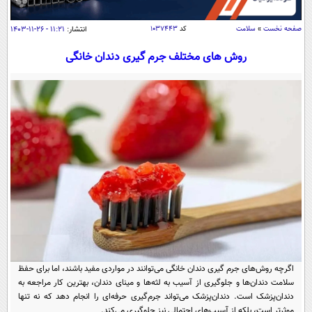
سیاسی
اقتصاد
صفحه نخست
»
سلامت
کد
۱۰۳۷۴۴۳
انتشار:
۱۱:۲۱ - ۲۶-۱۱-۱۴۰۳
جامعه
اقتصادی
روش های مختلف جرم گیری دندان خانگی
ورزشی
اجتماعی
خودرو
بین الملل
حوادث
فرهنگ و هنر
سیاست خارجی
سلامت
علم و دانش
یک برش دانایی
قرآن
فناوری و It
محیط زیست
گوناگون
علمی
سفر و تفریح
فیلم
سرگرمی
اخبار کریپتو
عصر ایران 2
اقتصاد
باشگاه مغز
آموزش زبان
خواندنی ها و دیدنی ها
ورزش
اگرچه روش‌های جرم گیری دندان خانگی می‌توانند در مواردی مفید باشند، اما برای حفظ
مجله تصویری سلاح
سلامت دندان‌ها و جلوگیری از آسیب به لثه‌ها و مینای دندان، بهترین کار مراجعه به
داستان کوتاه
سیاست
دندان‌پزشک است. دندان‌پزشک می‌تواند جرم‌گیری حرفه‌ای را انجام دهد که نه تنها
موثرتر است، بلکه از آسیب‌های احتمالی نیز جلوگیری می‌کند.