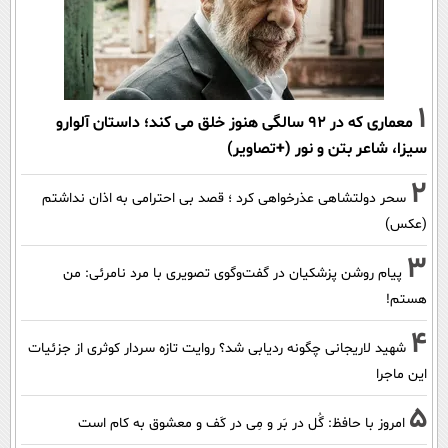
1
معماری که در 92 سالگی هنوز خلق می کند؛ داستان آلوارو
سیزا، شاعر بتن و نور (+تصاویر)
2
سحر دولتشاهی عذرخواهی کرد ؛ قصد بی احترامی به اذان نداشتم
(عکس)
3
پیام روشن پزشکیان در گفت‌و‌گوی تصویری با مرد نامرئی: من
هستم!
4
شهید لاریجانی چگونه ردیابی شد؟ روایت تازه سردار کوثری از جزئیات
این ماجرا
5
امروز با حافظ: گُل در بَر و مِی در کَف و معشوق به کام است