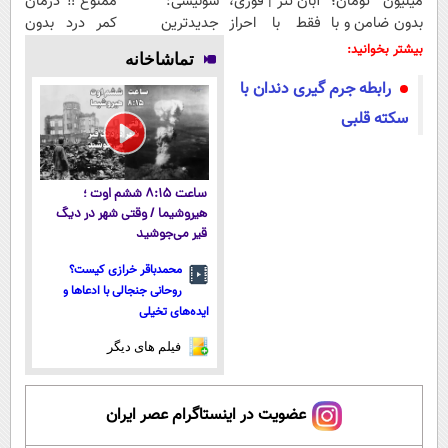
میلیون تومان؛
آبان تتر | فوری،
سوئیسی:
ممنوع‼️ درمان
بدون ضامن و با
فقط با احراز
جدیدترین
کمر درد بدون
بازپرداخت
هویت
فناوری اروپا،
جراحی و دوره
بیشتر بخوانید:
تماشاخانه
دوساله
سبک و مقاوم |
نقاهت
رابطه جرم گیری دندان با
پرداخت قسطی
سکته قلبی
ساعت ۸:۱۵ ششم اوت ؛
هیروشیما / وقتی شهر در دیگ
قیر می‌جوشید
محمدباقر خرازی کیست؟
روحانی جنجالی با ادعاها و
ایده‌های تخیلی
فیلم های دیگر
عضویت در اینستاگرام عصر ایران