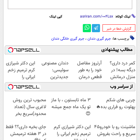
لینک کوتاه:
کپی لینک
‌گزارش خطا در خبر
برچسب ها:
جرم گیری دندان
،
جرم گیری خانگی دندان
مطالب پیشنهادی
کمر درد داری؟
آرتروز مفاصل
دندان مصنوعی
این دکتر شیرازی
دیگه بسه! در
خود را به طور
سوئیسی:
کرم ترمیم زخم
منزل درمانش
قطعی درمان
جدیدترین
ایرانی را
کن
کنید!
فناوری اروپا،
ساخت!!!
از سراسر وب
(◀پرسش‌نامه)
◗پرسش‌نامه◖
سبک و مقاوم |
پرداخت قسطی
چربی های شکم
3 ماه تابستون ، با ماز
محبوب ترین روش
پهلوت رو فراری بده🔥
تو یک ماه جمع میشه
لاغری سال (تعداد
😍
محدود)سریع بخر
ماشینت رو با خودرو45
این دکتر شیرازی کرم
جای بخیه داری؟؟ فقط
سریع و راحت بفروش
ترمیم زخم ایرانی را
در 3 هفته ترمیمش