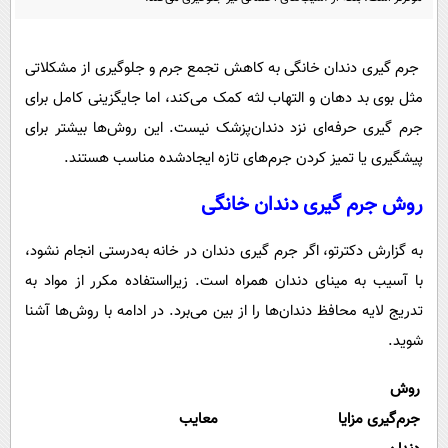
پیامک
سرگرمی
روانشناسی
فناوری
جرم گیری دندان خانگی به کاهش تجمع جرم و جلوگیری از مشکلاتی
آشپزی
گوناگون
مثل بوی بد دهان و التهاب لثه کمک می‌کند، اما جایگزینی کامل برای
دانلود
حوادث
جرم گیری حرفه‌ای نزد دندان‌پزشک نیست. این روش‌ها بیشتر برای
پیشگیری یا تمیز کردن جرم‌های تازه‌ ایجادشده مناسب‌ هستند.
محیط زیست
سلامت
روش جرم گیری دندان خانگی
فرهنگی
به گزارش دکترتو، اگر جرم گیری دندان در خانه به‌درستی انجام نشود،
بین الملل
با آسیب به مینای دندان همراه است. زیرااستفاده مکرر از مواد به
اجتماعی
تدریج لایه محافظ دندان‌ها را از بین می‌برد. در ادامه با روش‌ها آشنا
شوید.
حیات وحش
سیاست خارجی
روش
جرم‌گیری
مزایا
معایب