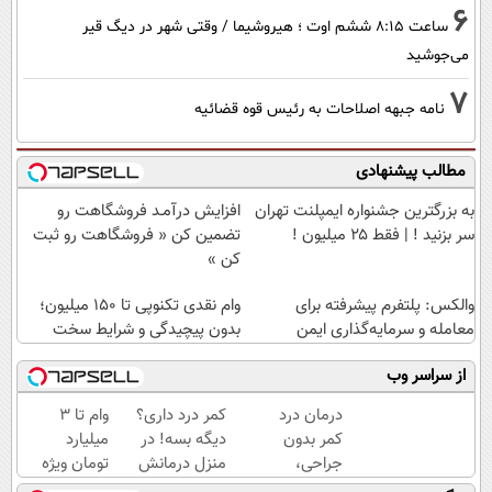
6
ساعت ۸:۱۵ ششم اوت ؛ هیروشیما / وقتی شهر در دیگ قیر
می‌جوشید
7
نامه جبهه اصلاحات به رئیس قوه قضائیه
مطالب پیشنهادی
به بزرگترین جشنواره ایمپلنت تهران
افزایش درآمـد فروشگاهت رو
سر بزنید ! | فقط ۲۵ میلیون !
تضمین کن « فروشگاهت رو ثبت
کن »
والکس: پلتفرم پیشرفته برای
وام نقدی تکنوپی تا ۱۵۰ میلیون؛
معامله و سرمایه‌گذاری ایمن
بدون پیچیدگی و شرایط سخت
از سراسر وب
درمان درد
کمر درد داری؟
وام تا ۳
کمر بدون
دیگه بسه! در
میلیارد
جراحی،
منزل درمانش
تومان ویژه
تزریق ◀
کن
صاحبان