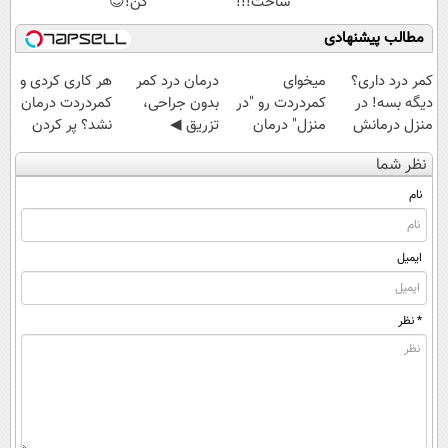
ساخت!!!
کن!😍
مطالب پیشنهادی
کمر درد داری؟
میخوای
درمان درد کمر
هر کاری کردی و
دیگه بسه! در
کمردردت رو "در
بدون جراحی،
کمردردت درمان
منزل درمانش
منزل" درمان
تزریق ◀
نشد؟ پر کردن
کن
کنی؟ (◂فیلم +
پرسش‌نامه رو پر
پرسشنامه و
نظر شما
(◀پرسش‌نامه)
◂پرسش‌نامه)
کن ▶
دریافت راه حل
نام
ایمیل
* نظر