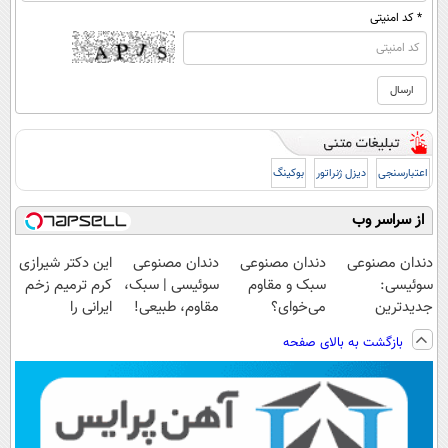
* کد امنیتی
اعتبارسنجی
دیزل ژنراتور
بوکینگ
از سراسر وب
دندان مصنوعی
دندان مصنوعی
دندان مصنوعی
این دکتر شیرازی
سوئیسی:
سبک و مقاوم
سوئیسی | سبک،
کرم ترمیم زخم
جدیدترین
می‌خوای؟
مقاوم، طبیعی!
ایرانی را
فناوری اروپا،
پرداخت اقساطی
ویزیت
ساخت!!!
بازگشت به بالای صفحه
سبک و مقاوم |
هم داریم!😍 |
رایگان+پرداخت
پرداخت قسطی
📍تهران
اقساطی😍