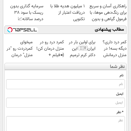
کن◖
(مشاهده قیمت
راهکاری آسان و سریع
1 میلیون هدیه طلا با
سرمایه گذاری بدون
فوق‌العاده)
برای رنگ‌دهی موها، با
دریافت اعتبار از
ریسک با سود 38
فرمول گیاهی و بدون
تکنوپی
درصد سالانه📈
آمونیاک
مطالب پیشنهادی
کمر درد داری؟
برای اولین بار در
کمرد درد رو در
میخوای
دیگه بسه! در
ایران🇮🇷 این
منزل درمان کن!
کمردردت رو "در
منزل درمانش
دکتر کرم ترمیم
(◂فیلم +
منزل" درمان
کن
کننده 23 روزه
پرسش‌نامه)
کنی؟ (◂فیلم +
نظر شما
(◀پرسش‌نامه)
ساخت!
◂پرسش‌نامه)
نام
ایمیل
* نظر