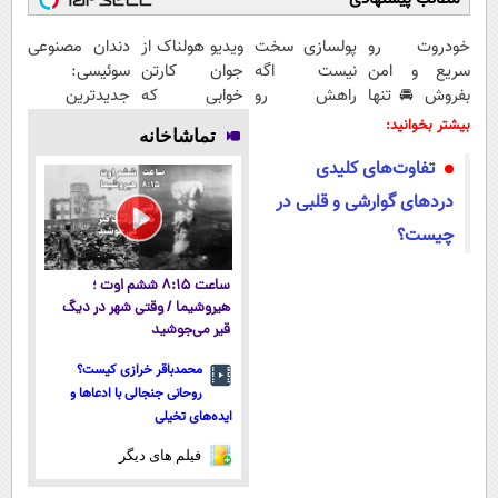
خودروت رو
پولسازی سخت
ویدیو هولناک از
دندان مصنوعی
سریع و امن
نیست اگه
جوان کارتن
سوئیسی:
بفروش 🚘 تنها
راهش رو
خوابی که
جدیدترین
با یک بار
بدونی! " دوره
میلیاردر شد.
فناوری اروپا،
بیشتر بخوانید:
تماشاخانه
مراجعه 👇
رایگان "
آموزش رایگان
سبک و مقاوم |
تفاوت‌های کلیدی
پرداخت قسطی
دردهای گوارشی و قلبی در
چیست؟
ساعت ۸:۱۵ ششم اوت ؛
هیروشیما / وقتی شهر در دیگ
قیر می‌جوشید
محمدباقر خرازی کیست؟
روحانی جنجالی با ادعاها و
ایده‌های تخیلی
فیلم های دیگر