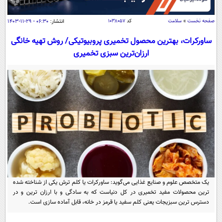
سیاسی
اقتصاد
صفحه نخست
»
سلامت
کد
۱۰۳۸۰۵۷
انتشار:
۰۶:۳۰ - ۲۹-۱۱-۱۴۰۳
جامعه
اقتصادی
ساورکرات، بهترین محصول تخمیری پروبیوتیکی/ روش تهیه خانگی
ارزان‌ترین سبزی تخمیری
ورزشی
اجتماعی
خودرو
بین الملل
حوادث
فرهنگ و هنر
سیاست خارجی
سلامت
علم و دانش
یک برش دانایی
قرآن
فناوری و It
محیط زیست
گوناگون
علمی
سفر و تفریح
فیلم
سرگرمی
اخبار کریپتو
عصر ایران 2
اقتصاد
باشگاه مغز
یک متخصص علوم و صنایع غذایی می‌گوید: ساورکرات یا کلم ترش یکی از شناخته شده
آموزش زبان
خواندنی ها و دیدنی ها
ورزش
مجله تصویری سلاح
ترین محصولات مفید تخمیری در کل دنیاست که به سادگی و با ارزان ترین و در
دسترس ترین سبزیجات یعنی کلم سفید یا قرمز در خانه، قابل آماده سازی است.
داستان کوتاه
سیاست