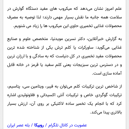
پیامک
سرگرمی
علم امروز نشان می‌دهد که میکروب های مفید دستگاه گوارش در
روانشناسی
فناوری
سلامت همه جانبه ما نقش بسیار مهمی دارند؛ لذا توصیه به مصرف
آشپزی
گوناگون
محصولات غذایی تخمیری حاوی این میکروب ها را زیاد می شنویم.
دانلود
حوادث
به گزارش خبرآنلاین، دکتر نسرین مویدنیا، متخصص علوم و صنایع
محیط زیست
غذایی می‌گوید: ساورکرات یا کلم ترش یکی از شناخته شده ترین
محصولات مفید تخمیری در کل دنیاست که به سادگی و با ارزان ترین
سلامت
و در دسترس ترین سبزیجات یعنی کلم سفید یا قرمز در خانه قابل
فرهنگی
آماده سازی است.
بین الملل
از شاخص ترین ترکیبات کلم می‌توان به فیبر، ویتامین سی، پتاسیم،
اجتماعی
ترکیبات گوگردی خاص و ترکیبات آنتی اکسیدانی و فلاونوئیدی اشاره
حیات وحش
کرد که با انجام یک تخمیر ساده لاکتیکی بر روی آن، ارزش بسیار
سیاست خارجی
بالاتری پیدا می‌کند.
عضویت در کانال تلگرام
/
روبیکا
/
بله عصر ایران