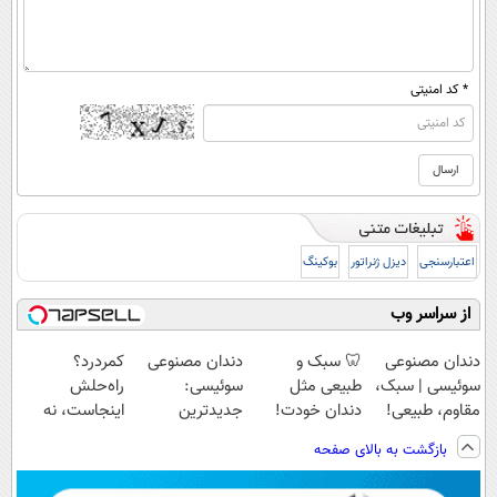
* کد امنیتی
اعتبارسنجی
دیزل ژنراتور
بوکینگ
از سراسر وب
دندان مصنوعی
🦷 سبک و
دندان مصنوعی
کمردرد؟
سوئیسی | سبک،
طبیعی مثل
سوئیسی:
راه‌حلش
مقاوم، طبیعی!
دندان خودت!
جدیدترین
اینجاست، نه
ویزیت
نصب آسان و
فناوری اروپا،
توی داروخونه
بازگشت به بالای صفحه
رایگان+پرداخت
پرداخت اقساطی
سبک و مقاوم |
اقساطی😍
💳 📍 تهران
پرداخت قسطی