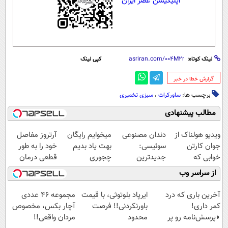
اپلیکیشن عصر ایران
لینک کوتاه:
کپی لینک
‌گزارش خطا در خبر
برچسب ها:
ساورکرات
،
سبزی تخمیری
مطالب پیشنهادی
ویدیو هولناک از
دندان مصنوعی
میخوایم رایگان
آرتروز مفاصل
جوان کارتن
سوئیسی:
بهت یاد بدیم
خود را به طور
خوابی که
جدیدترین
چجوری
قطعی درمان
میلیاردر شد.
فناوری اروپا،
پولدارشی! باور
کنید!
از سراسر وب
آموزش رایگان
سبک و مقاوم |
نداری امتحانش
◗پرسش‌نامه◖
پرداخت قسطی
مجانیه
آخرین باری که درد
ایرپاد بلوتوثی، با قیمت
مجموعه ۴۶ عددی
کمر داری!
باورنکردنی!! فرصت
آچار بکس، مخصوص
◗پرسش‌نامه رو پر
محدود
مردان واقعی!!