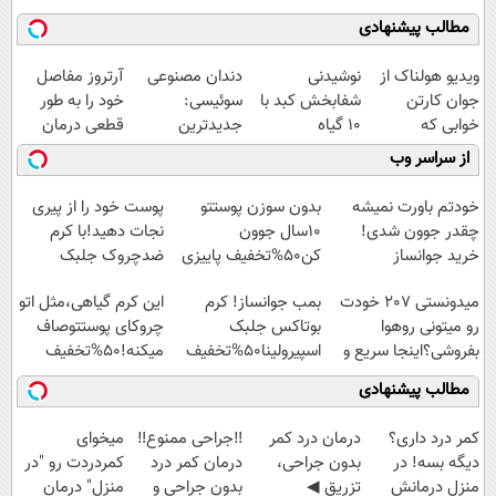
مطالب پیشنهادی
ویدیو هولناک از
نوشیدنی
دندان مصنوعی
آرتروز مفاصل
جوان کارتن
شفابخش کبد با
سوئیسی:
خود را به طور
خوابی که
10 گیاه
جدیدترین
قطعی درمان
میلیاردر شد.
موثر(تخفیف تا
فناوری اروپا،
کنید!
از سراسر وب
آموزش رایگان
امشب)
سبک و مقاوم |
◗پرسش‌نامه◖
پرداخت قسطی
خودتم باورت نمیشه
بدون سوزن پوستتو
پوست خود را از پیری
چقدر جوون شدی!
10سال جوون
نجات دهید!با کرم
خرید جوانساز
کن50%تخفیف پاییزی
ضدچروک جلبک
اسپیرولینا با تخفیف
میدونستی 207 خودت
بمب جوانساز! کرم
این کرم گیاهی،مثل اتو
ویژه
رو میتونی روهوا
بوتاکس جلبک
چروکای پوستتوصاف
بفروشی؟اینجا سریع و
اسپیرولینا50%تخفیف
میکنه!50%تخفیف
راحت بفروش
مطالب پیشنهادی
کمر درد داری؟
درمان درد کمر
‼️جراحی ممنوع‼️
میخوای
دیگه بسه! در
بدون جراحی،
درمان کمر درد
کمردردت رو "در
منزل درمانش
تزریق ◀
بدون جراحی و
منزل" درمان