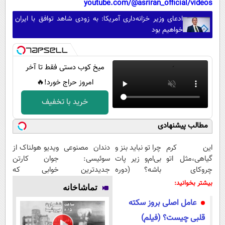
youtube.com/@asriran_official/videos
ادعای وزیر خزانه‌داری آمریکا: به زودی شاهد توافق با ایران
خواهیم بود
میخ کوب دستی فقط تا آخر
امروز حراج خورد!🔥
خرید با تخفیف
مطالب پیشنهادی
این کرم
چرا تو نباید بنز و
دندان مصنوعی
ویدیو هولناک از
گیاهی،مثل اتو
بی‌ام‌و زیر پات
سوئیسی:
جوان کارتن
چروکای
باشه؟ (دوره
جدیدترین
خوابی که
پوستتوصاف
رایگان درآمد
فناوری اروپا،
میلیاردر شد.
بیشتر بخوانید:
تماشاخانه
میکنه!50%تخفیف
میلیاردی)
سبک و مقاوم |
آموزش رایگان
عامل اصلی بروز سکته
پرداخت قسطی
قلبی چیست؟ (فیلم)