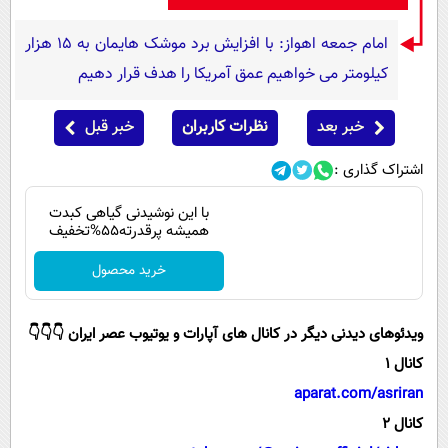
پیامک
سرگرمی
امام‌ جمعه اهواز: با افزایش برد موشک هایمان به ۱۵ هزار
روانشناسی
فناوری
کیلومتر می خواهیم عمق آمریکا را هدف قرار دهیم
آشپزی
گوناگون
دانلود
حوادث
خبر بعد
نظرات کاربران
خبر قبل
محیط زیست
اشتراک گذاری :
سلامت
با این نوشیدنی گیاهی کبدت
همیشه پرقدرته55%تخفیف
فرهنگی
خرید محصول
بین الملل
اجتماعی
ویدئوهای دیدنی دیگر در کانال های آپارات و یوتیوب عصر ایران 👇👇👇
حیات وحش
کانال 1
سیاست خارجی
aparat.com/asriran
کانال 2