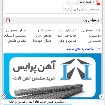
اعتبارسنجی
دیزل ژنراتور
بوکینگ
از سراسر وب
دندان مصنوعی
۱ میلیارد اعتبار
🦷 سبک و
دندان مصنوعی
سوئیسی:
خرید طلا | بدون
طبیعی مثل
سوئیسی | سبک،
جدیدترین
ضامن و چک
دندان خودت!
مقاوم، طبیعی!
فناوری اروپا،
نصب آسان و
ویزیت
بازگشت به بالای صفحه
سبک و مقاوم |
پرداخت اقساطی
رایگان+پرداخت
پرداخت قسطی
💳 📍 تهران
اقساطی😍
۱ میلیارد اعتبار خرید طلا | بدون ضامن و چک