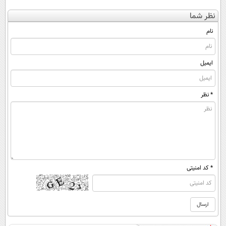
کن
پرسش‌نامه رو پر
دوره نقاهت
کنی؟ (◂فیلم +
نظر شما
(◀پرسش‌نامه)
کن ▶
◂پرسش‌نامه)
نام
ایمیل
* نظر
* کد امنیتی