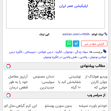
اپلیکیشن عصر ایران
لینک کوتاه:
کپی لینک
‌گزارش خطا در خبر
برچسب ها:
سواد زندگی
،
نوجوان
،
انگیزه
،
درس خواندن
،
دبیرستانی
،
انگیزه درس
خواندن نوجوان
،
والدین
،
نقش والدین در انگیزه نوجوان
مطالب پیشنهادی
ویدیو هولناک از
نوشیدنی
دندان مصنوعی
آرتروز مفاصل
جوان کارتن
شفابخش کبد با
سوئیسی:
خود را به طور
خوابی که
10 گیاه
جدیدترین
قطعی درمان
میلیاردر شد.
موثر(تخفیف تا
فناوری اروپا،
کنید!
از سراسر وب
آموزش رایگان
امشب)
سبک و مقاوم |
◗پرسش‌نامه◖
پرداخت قسطی
خودتم باورت نمیشه
بدون سوزن پوستتو
این کرم گیاهی،مثل اتو