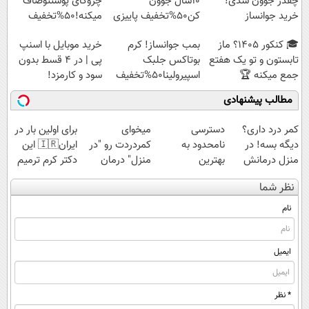
چقدر جوون شدی!
10سال جوون
چروکای پوستتوصاف
خرید جوانساز
کن50%تخفیف پاییزی
میکنه!50%تخفیف
اسپیرولینا با تخفیف
🎓 کنکور ۱۴۰5؟ ماز
بمب جوانساز! کرم
خرید موبایل با اسنپ
ویژه
تابستون و تو یک هفتع
بوتاکس جلبک
پی | در ۴ قسط بدون
جمع میکنه 🏆
اسپیرولینا50%تخفیف
سود و کارمزد!
مطالب پیشنهادی
کمر درد داری؟
دسترسی
میخوای
برای اولین بار در
دیگه بسه! در
نامحدود به
کمردردت رو "در
ایران🇮🇷 این
منزل درمانش
بهترین
منزل" درمان
دکتر کرم ترمیم
کن
آموزش‌ها تا روز
کنی؟ (◂فیلم +
کننده 23 روزه
نظر شما
(◀پرسش‌نامه)
کنکور
◂پرسش‌نامه)
ساخت!
نام
ایمیل
* نظر