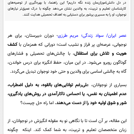
پیامک
در دل دانش‌اموزان‌مان زنده نگه داریم؟ این راهنما، با بهره‌گیری از توصیه‌های
سرگرمی
کارشناسان تعلیم و تربیت، به والدین نشان می‌دهد چگونه با درک عمیق‌تر نیازهای
روانشناسی
فناوری
نوجوان، او را به مسیری پرشور برای دستیابی به اهداف تحصیلی هدایت کنند.
آشپزی
گوناگون
عصر ایران/ سواد زندگی؛ مریم طرزی
- دوران دبیرستان، برای هر
دانلود
حوادث
نوجوانی، عرصه‌ای پر فراز و نشیب است؛ دورانی که همزمان با
کشف
محیط زیست
هویت و تلاش برای استقلال
، با چالش‌های تحصیلی و فشارهای
سلامت
گوناگون روبرو می‌شود. در این میان، حفظ انگیزه برای درس خواندن،
فرهنگی
گاه به چالشی اساسی برای والدین و حتی خود نوجوان تبدیل می‌گردد.
بین الملل
بسیاری از نوجوانان، ع
لی‌رغم توانایی‌های بالقوه، به دلیل اضطراب،
اجتماعی
عدم اطمینان به نفس، یا احساس ناکارآمدی در روش‌های یادگیری،
شور و شوق اولیه خود را از دست می‌دهند.
اما راه حل چیست؟
حیات وحش
سیاست خارجی
این مقاله، بر آن است تا با نگاهی نو به مقوله انگیزش در نوجوانان، از
زبان متخصصان تعلیم و تربیت، به شما کمک کند. اینکه چگونه