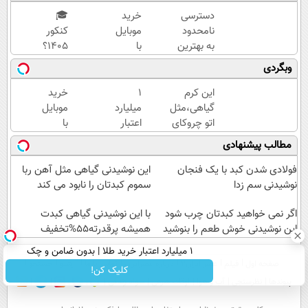
دسترسی
خرید
🎓
نامحدود
موبایل
کنکور
به بهترین
با
۱۴۰5؟
آموزش‌ها
اسنپ
ماز
وبگردی
تا روز
پی | در
تابستون
کنکور
۴
و تو یک
این کرم
۱
خرید
قسط
هفتع
گیاهی،مثل
میلیارد
موبایل
بدون
جمع
اتو چروکای
اعتبار
با
سود و
میکنه
پوستتوصاف
خرید
اسنپ
مطالب پیشنهادی
کارمزد!
🏆
میکنه!50%تخفیف
طلا |
پی | در
بدون
۴
فولادی شدن کبد با یک فنجان
این نوشیدنی گیاهی مثل آهن ربا
ضامن
قسط
نوشیدنی سم زدا
سموم کبدتان را نابود می کند
و چک
بدون
اگر نمی خواهید کبدتان چرب شود
سود و
با این نوشیدنی گیاهی کبدت
این نوشیدنی خوش طعم را بنوشید
همیشه پرقدرته55%تخفیف
کارمزد!
۱ میلیارد اعتبار خرید طلا | بدون ضامن و چک
صفحه اول
فیلم
عصر ایران۲
درباره عصرایران
تماس با ما
آرشیو
جستجو
کلیک کن!
پیوندها
نظرسنجی
آب و هوا
اوقات شرعی
سواد زندگی