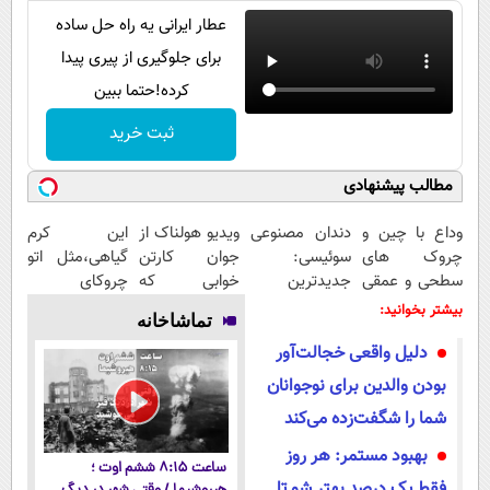
عطار ایرانی یه راه حل ساده
برای جلوگیری از پیری پیدا
کرده!حتما ببین
ثبت خرید
مطالب پیشنهادی
وداع با چین و
دندان مصنوعی
ویدیو هولناک از
این کرم
چروک های
سوئیسی:
جوان کارتن
گیاهی،مثل اتو
سطحی و عمقی
جدیدترین
خوابی که
چروکای
پوست...
فناوری اروپا،
میلیاردر شد.
پوستتوصاف
بیشتر بخوانید:
تماشاخانه
سبک و مقاوم |
آموزش رایگان
میکنه!50%تخفیف
دلیل واقعی خجالت‌آور
پرداخت قسطی
بودن والدین برای نوجوانان
شما را شگفت‌زده می‌کند
بهبود مستمر: هر روز
ساعت ۸:۱۵ ششم اوت ؛
فقط یک درصد بهتر شو تا