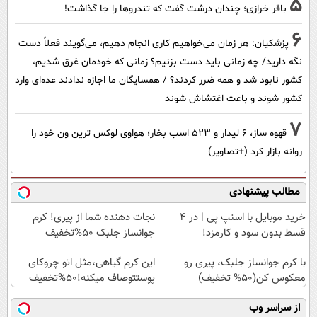
5
باقر خرازی؛ چندان درشت گفت که تندروها را جا گذاشت!
6
پزشکیان: هر زمان می‌خواهیم کاری انجام دهیم، می‌گویند فعلاً دست
نگه دارید/ چه زمانی باید دست بزنیم؟ زمانی که خودمان غرق شدیم،
کشور نابود شد و همه ضرر کردند؟ / همسایگان ما اجازه ندادند عده‌ای وارد
کشور شوند و باعث اغتشاش شوند
7
قهوه ساز، 6 لیدار و 523 اسب بخار؛ هواوی لوکس ترین ون خود را
روانه بازار کرد (+تصاویر)
مطالب پیشنهادی
خرید موبایل با اسنپ پی | در ۴
نجات دهنده شما از پیری! کرم
قسط بدون سود و کارمزد!
جوانساز جلبک 50%تخفیف
با کرم جوانساز جلبک، پیری رو
این کرم گیاهی،مثل اتو چروکای
معکوس کن(50% تخفیف)
پوستتوصاف میکنه!50%تخفیف
از سراسر وب