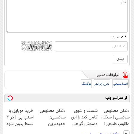
* کد امنیتی
اعتبارسنجی
دیزل ژنراتور
بوکینگ
از سراسر وب
دندان مصنوعی
شست و شوی
دندان مصنوعی
خرید موبایل با
سوئیسی | سبک،
کامل کبد با این
سوئیسی:
اسنپ پی | در ۴
مقاوم، طبیعی!
دمنوش گیاهی
جدیدترین
قسط بدون سود
ویزیت
فناوری اروپا،
و کارمزد!