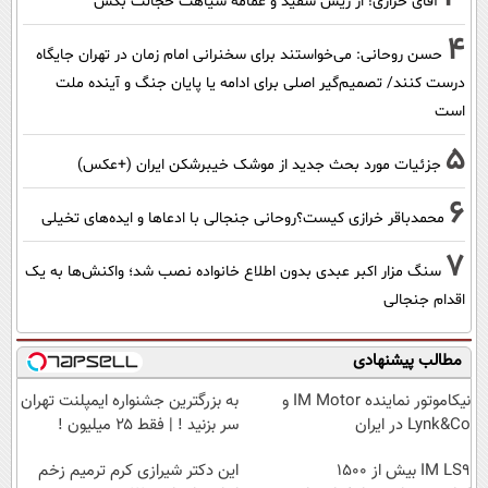
آقای خرازی! از ریش سفید و عمامه سیاهت خجالت بکش
4
حسن روحانی: می‌خواستند برای سخنرانی امام زمان در تهران جایگاه
درست کنند/ تصمیم‌گیر اصلی برای ادامه یا پایان جنگ و آینده ملت
است
5
جزئیات مورد بحث جدید از موشک خیبرشکن ایران (+عکس)
6
محمدباقر خرازی کیست؟روحانی جنجالی با ادعاها و ایده‌های تخیلی
7
سنگ مزار اکبر عبدی بدون اطلاع خانواده نصب شد؛ واکنش‌ها به یک
اقدام جنجالی
مطالب پیشنهادی
نیکاموتور نماینده IM Motor و
به بزرگترین جشنواره ایمپلنت تهران
Lynk&Co در ایران
سر بزنید ! | فقط ۲۵ میلیون !
IM LS9 بیش از 1500
این دکتر شیرازی کرم ترمیم زخم