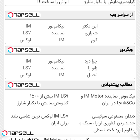
کیلومترپیمایش با یکبار شارژ
ایرانی را ساخت!!!
از سراسر وب
این دکتر
نیکاموتور
IM
شیرازی
نماینده
LS7
کرم
IM
لوکس
ترمیم
Motor و
ترین
وبگردی
زخم
Lynk&Co
شاسی
ایرانی را
در ایران
بلند
چرا درد
نیکاموتور
IM
ساخت!!!
برقی
زانو را
نماینده
LS7
ایران
تحمل
IM
لوکس
می‌کنی؟
Motor و
ترین
مطالب پیشنهادی
خیلی
Lynk&Co
شاسی
ساده
در ایران
بلند
نیکاموتور نماینده IM Motor و
IM LS9 بیش از 1500
درمنزل
برقی
Lynk&Co در ایران
کیلومترپیمایش با یکبار شارژ
درمانش
ایران
کن
دندان مصنوعی سوئیسی:
IM LS7 لوکس ترین شاسی بلند
جدیدترین فناوری اروپا، سبک و
برقی ایران
مقاوم | پرداخت قسطی