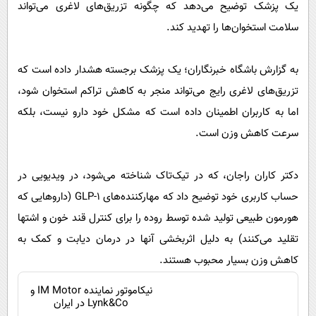
یک پزشک توضیح می‌دهد که چگونه تزریق‌های لاغری می‌تواند
پیامک
سرگرمی
سلامت استخوان‌ها را تهدید کند.
روانشناسی
فناوری
آشپزی
گوناگون
به گزارش باشگاه خبرنگاران؛ یک پزشک برجسته هشدار داده است که
دانلود
حوادث
تزریق‌های لاغری رایج می‌تواند منجر به کاهش تراکم استخوان شود،
اما به کاربران اطمینان داده است که مشکل خود دارو نیست، بلکه
محیط زیست
سرعت کاهش وزن است.
سلامت
فرهنگی
دکتر کاران راجان، که در تیک‌تاک شناخته می‌شود، در ویدیویی در
بین الملل
حساب کاربری خود توضیح داد که مهارکننده‌های GLP-۱ (دارو‌هایی که
اجتماعی
هورمون طبیعی تولید شده توسط روده را برای کنترل قند خون و اشتها
تقلید می‌کنند) به دلیل اثربخشی آنها در درمان دیابت و کمک به
حیات وحش
کاهش وزن بسیار محبوب هستند.
سیاست خارجی
نیکاموتور نماینده IM Motor و
Lynk&Co در ایران