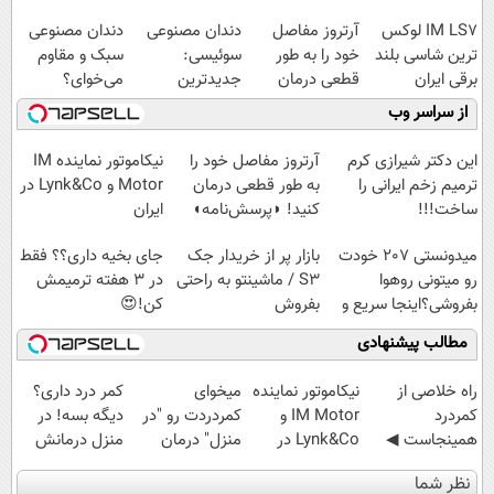
IM LS7 لوکس
آرتروز مفاصل
دندان مصنوعی
دندان مصنوعی
ترین شاسی بلند
خود را به طور
سوئیسی:
سبک و مقاوم
برقی ایران
قطعی درمان
جدیدترین
می‌خوای؟
کنید!
فناوری اروپا،
پرداخت اقساطی
از سراسر وب
◗پرسش‌نامه◖
سبک و مقاوم |
هم داریم!😍 |
پرداخت قسطی
📍تهران
این دکتر شیرازی کرم
آرتروز مفاصل خود را
نیکاموتور نماینده IM
ترمیم زخم ایرانی را
به طور قطعی درمان
Motor و Lynk&Co در
ساخت!!!
کنید! ◗پرسش‌نامه◖
ایران
میدونستی 207 خودت
بازار پر از خریدار جک
جای بخیه داری؟؟ فقط
رو میتونی روهوا
S3 / ماشینتو به راحتی
در 3 هفته ترمیمش
بفروشی؟اینجا سریع و
بفروش
کن!😍
راحت بفروش
مطالب پیشنهادی
‌راه خلاصی از
نیکاموتور نماینده
میخوای
کمر درد داری؟
کمردرد
IM Motor و
کمردردت رو "در
دیگه بسه! در
همینجاست ◀
Lynk&Co در
منزل" درمان
منزل درمانش
فقط کافیه فرم
ایران
کنی؟ (◂فیلم +
کن
نظر شما
رو پر کنی!
◂پرسش‌نامه)
(◀پرسش‌نامه)