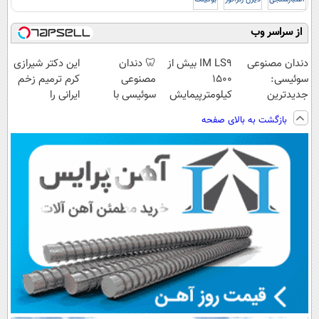
از سراسر وب
دندان مصنوعی
IM LS9 بیش از
🦷 دندان
این دکتر شیرازی
سوئیسی:
1500
مصنوعی
کرم ترمیم زخم
جدیدترین
کیلومترپیمایش
سوئیسی با
ایرانی را
فناوری اروپا،
با یکبار شارژ
تکنولوژی
ساخت!!!
بازگشت به بالای صفحه
سبک و مقاوم |
دیجیتال |
پرداخت قسطی
پرداخت در 4
قسط |📍 تهران