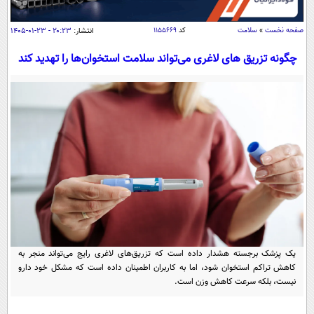
سیاسی
اقتصاد
صفحه نخست
»
سلامت
کد
۱۱۵۵۶۶۹
انتشار:
۲۰:۲۳ - ۲۳-۰۱-۱۴۰۵
جامعه
اقتصادی
چگونه تزریق‌ های لاغری می‌تواند سلامت استخوان‌ها را تهدید کند
ورزشی
اجتماعی
خودرو
بین الملل
حوادث
فرهنگ و هنر
سیاست خارجی
سلامت
علم و دانش
یک برش دانایی
قرآن
فناوری و It
محیط زیست
گوناگون
علمی
سفر و تفریح
فیلم
سرگرمی
اخبار کریپتو
عصر ایران 2
اقتصاد
باشگاه مغز
یک پزشک برجسته هشدار داده است که تزریق‌های لاغری رایج می‌تواند منجر به
آموزش زبان
خواندنی ها و دیدنی ها
کاهش تراکم استخوان شود، اما به کاربران اطمینان داده است که مشکل خود دارو
ورزش
مجله تصویری سلاح
نیست، بلکه سرعت کاهش وزن است.
داستان کوتاه
سیاست