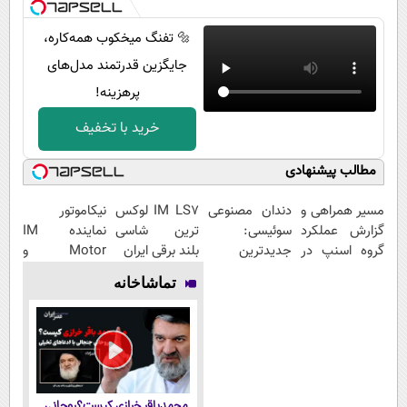
🔩 تفنگ میخکوب همه‌کاره،
جایگزین قدرتمند مدل‌های
پرهزینه!
خرید با تخفیف
مطالب پیشنهادی
مسیر همراهی و
دندان مصنوعی
IM LS7 لوکس
نیکاموتور
گزارش عملکرد
سوئیسی:
ترین شاسی
نماینده IM
گروه اسنپ در
جدیدترین
بلند برقی ایران
Motor و
۱۴۰۴
فناوری اروپا،
Lynk&Co در
تماشاخانه
سبک و مقاوم |
ایران
پرداخت قسطی
محمدباقر خرازی کیست؟روحانی