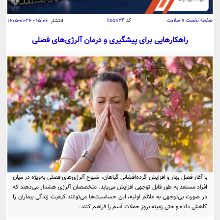
سیاسی
اقتصاد
صفحه نخست
»
سلامت
کد
۱۱۵۵۸۳۴
انتشار:
۱۵:۰۶ - ۲۴-۰۱-۱۴۰۵
جامعه
اقتصادی
راهکارهایی برای پیشگیری و درمان آلرژی‌های فصلی
ورزشی
اجتماعی
خودرو
بین الملل
حوادث
فرهنگ و هنر
سیاست خارجی
سلامت
علم و دانش
یک برش دانایی
قرآن
فناوری و It
محیط زیست
گوناگون
علمی
سفر و تفریح
فیلم
سرگرمی
اخبار کریپتو
عصر ایران 2
اقتصاد
باشگاه مغز
با آغاز فصل بهار و افزایش گرده‌افشانی گیاهان، شیوع آلرژی‌های فصلی به‌ویژه در میان
آموزش زبان
افراد مستعد به طور قابل توجهی افزایش می‌یابد. متخصصان آلرژی هشدار می‌دهند که
خواندنی ها و دیدنی ها
ورزش
مجله تصویری سلاح
در صورت بی‌توجهی به علائم اولیه، این حساسیت‌ها می‌توانند کیفیت زندگی بیماران را
داستان کوتاه
کاهش داده و حتی زمینه بروز حملات آسم را فراهم کنند.
سیاست