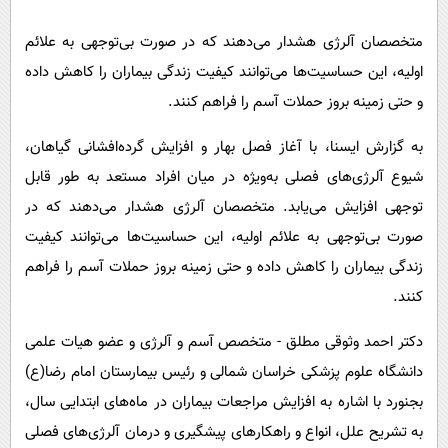
پیامک
سرگرمی
متخصصان آلرژی هشدار می‌دهند که در صورت بی‌توجهی به علائم
روانشناسی
فناوری
اولیه، این حساسیت‌ها می‌توانند کیفیت زندگی بیماران را کاهش داده
آشپزی
گوناگون
و حتی زمینه بروز حملات آسم را فراهم کنند.
دانلود
حوادث
به گزارش ایسنا، با آغاز فصل بهار و افزایش گرده‌افشانی گیاهان،
محیط زیست
شیوع آلرژی‌های فصلی به‌ویژه در میان افراد مستعد به طور قابل
سلامت
توجهی افزایش می‌یابد. متخصصان آلرژی هشدار می‌دهند که در
فرهنگی
صورت بی‌توجهی به علائم اولیه، این حساسیت‌ها می‌توانند کیفیت
زندگی بیماران را کاهش داده و حتی زمینه بروز حملات آسم را فراهم
بین الملل
کنند.
اجتماعی
دکتر احمد وثوقی مطلق - متخصص آسم و آلرژی و عضو هیات علمی
حیات وحش
دانشگاه علوم پزشکی خراسان شمالی و رئیس بیمارستان امام رضا(ع)
سیاست خارجی
بجنورد با اشاره به افزایش مراجعات بیماران در ماه‌های ابتدایی سال،
به تشریح علل، انواع و راهکارهای پیشگیری و درمان آلرژی‌های فصلی