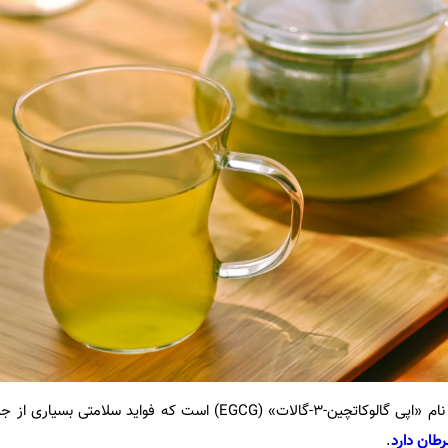
حاوی آنتی اکسیدانی به نام «اپی گالوکاتچین-3-گالات» (EGCG) است که فواید س
طان دارد
.