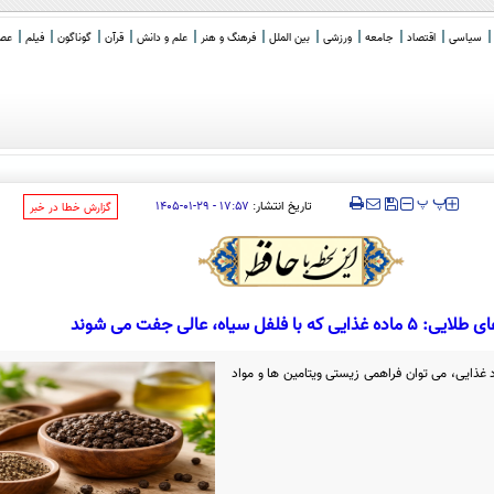
سیاسی
اقتصاد
جامعه
ورزشی
بین الملل
فرهنگ و هنر
علم و دانش
قرآن
گوناگون
فیلم
عصر 
رها سراغ بلک‌استون و آپ
_
‍‍‍ پ
پ
تاریخ انتشار:
۱۷:۵۷ - ۲۹-۰۱-۱۴۰۵
‌گزارش خطا در خبر
 غذایی که با فلفل سیاه، عالی جفت می شوند
 غذایی، می توان فراهمی زیستی ویتامین ها و مواد