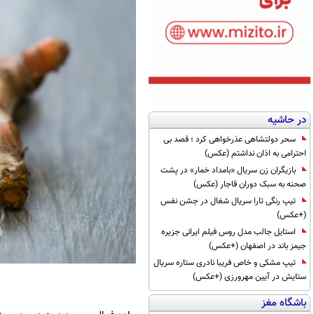
در حاشیه
سحر دولتشاهی عذرخواهی کرد ؛ قصد بی
احترامی به اذان نداشتم (عکس)
بازیگران زن سریال «بامداد خمار» در پشت
صحنه به سبک دوران قاجار (عکس)
تیپ رنگی تارا سریال شغال در جشن نفس
(+عکس)
استایل جالب مدل روس فیلم ایرانی جزیره
جیمز باند در اصفهان (+عکس)
تیپ مشکی و خاص فریبا نادری ستاره سریال
ستایش در آیین مهرورزی (+عکس)
باشگاه مغز