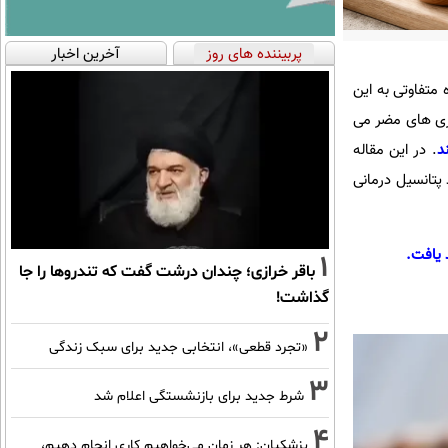
پربیننده های روز
آخرین اخبار
 متفاوتی به این
تری های مضر می
د
. در این مقاله
پتانسیل درمانی
 یافت.
1
باقر خرازی؛ چندان درشت گفت که تندروها را جا
گذاشت!
2
«تجرد قطعی»، انتخابی جدید برای سبک زندگی
3
شرط جدید برای بازنشستگی اعلام شد
4
پزشکیان: هر زمان می‌خواهیم کاری انجام دهیم،