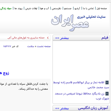
صفحه اول
تماس با ما
آرشیو
جستجو
نظرسنجی
آب و هوا
اوقات شرعی
پیوند ها
سواد زندگی
فیلم
بیشتر »»
حمله سایبری به غول‌های مالی آمریکا/ هک
صفحه نخست
»
سلامت
کد خبر
۱۱۵۶۷۱۷
زوج های طلایی: 5 ماده
اقامه نماز بر پیکر ابوالقاسم قاسم زاده توسط
با جفت کردن فلفل سیاه با تعدادی از مواد
سید محمد خاتمی
معدنی را به حداکثر رساند.
زنِ بادیگارد محافظ نیوشا ضیغمی در مسجد
شهرک غرب
آموزش زبان انگلیسی
بیشتر »»