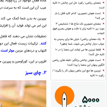
ماده فعال موجود در زردچوبه، یع
معمای ریاضی؛ رکورد حل این چالش 10 ثانیه
عیب آن این است که به سرعت در ب
است
تست هوش تصویری: کدام کلید قفل را باز
پیپرین به بدن شما کمک می کند تا
می کند؟
معمای تصویری تک شاخ ها / تشخیص 3
این امر می تواند فواید آن را اف
مورد زیر 10 ثانیه برابر با دقت و هوش بصری فوق
العاده
تحقیقات نشان می دهند که فلفل س
یک معمای ریاضی/ خیلی ها برای رسیدن به
کنند
. ترکیبات زیست فعال این دو
جواب دچار چالش می شوند، شما چطور؟
فقط تیزبین ها می توانند این معما را در 10
التهاب و دردهای مزمن
موثر است
.
ثانیه حل کنند!
تست هوش چالش برانگیز: نابغه های ریاضی
افزون بر این، کورکومین و پیپرین
الگوی پنهان این معما را پیدا کنند!
تیزبین ها مچ این ماهی پنهان کار را بگیرند! /
2. چای سبز
رکورد 10 ثانیه