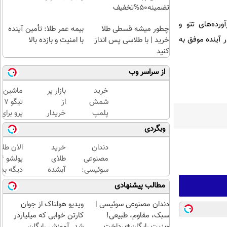
تضمینه50%تخفیف
ورده‌های تتو و
چطور میشه قسطی طلا
بیمه عمر طلا: تأمین آینده
 آینده موفق به
خرید | با طلاسی پس انداز
با امنیت و بازده بالا
کنید
از سراسر وب
خرید
بازار پر
ماشین
شمش
از
تیگو 7
پلمپ
خریدار
پرو برای
طلاسی،
پژو
فروش
وبگردی
از ۰.۵
پارس
داری؟
گرم تا
شده!!!
اینجا
دندان
خرید
الان طلا
۱۰ گرم
ماشینتو
سریع
مصنوعی
طلای
اینجا به
بفروشش
سوئیسی:
آبشده
دیگه بده
راحتی
جدیدترین
حتی با
سرمایه‌گ
مطالب پیشنهادی
بفروش
فناوری
۱۰۰هزارتومان
طلا با ا
اروپا،
بی‌بهره
دندان مصنوعی سوئیسی |
ویدیو هولناک از جوان
سبک و
سبک، مقاوم، طبیعی!
کارتن خوابی که میلیاردر
مقاوم |
ویزیت رایگان+پرداخت
شد. آموزش رایگان