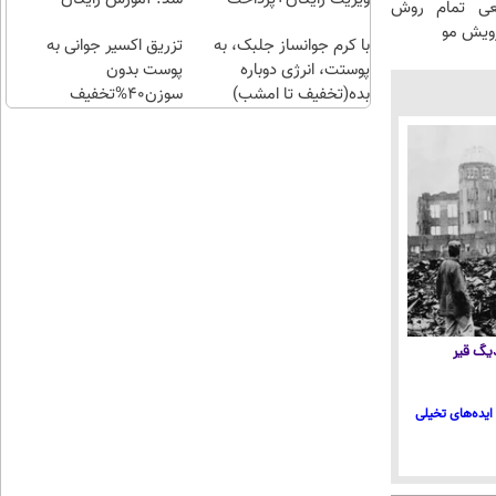
عی تمام روش
پرداخت
اقساطی😍
ویش مو
با کرم جوانساز جلبک، به
قسطی
تزریق اکسیر جوانی به
پوستت، انرژی دوباره
پوست بدون
بده(تخفیف تا امشب)
سوزن40%تخفیف
 دیگ قیر
ایده‌های تخیلی