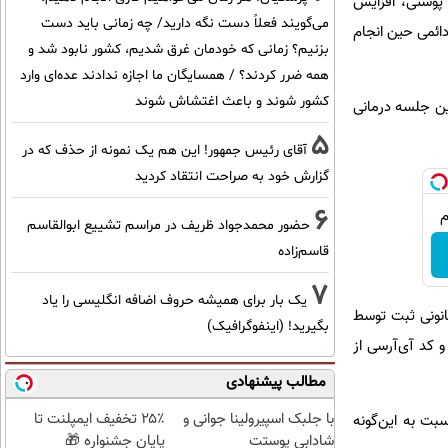
پوستی، افزایش
می‌گویند فعلاً دست نگه دارید/ چه زمانی باید دست
ائمی حین انجام
بزنیم؟ زمانی که خودمان غرق شدیم، کشور نابود شد و
همه ضرر کردند؟ / همسایگان ما اجازه ندادند عده‌ای وارد
کشور شوند و باعث اغتشاش شوند
ین جلسه درمانی
5
آقای رئیس جمهور! این هم یک نمونه از حذف که در
گزارش خود به صراحت انتقاد کردید
6
حضور محمدجواد ظریف در مراسم تشییع ابوالقاسم
قاسم‌زاده
7
یک بار برای همیشه حروف اضافه انگلیسی را یاد
انونی ثبت توسط
بگیرید! (اینفوگرافیک)
و کد آی‌آرسی از
مطالب پیشنهادی
با جلبک اسپیرولینا جوانی و
۲۵٪ تخفیف ایمپلنت تا
بت به این‌گونه
شادابی پوستت
پایان جشنواره 🎁