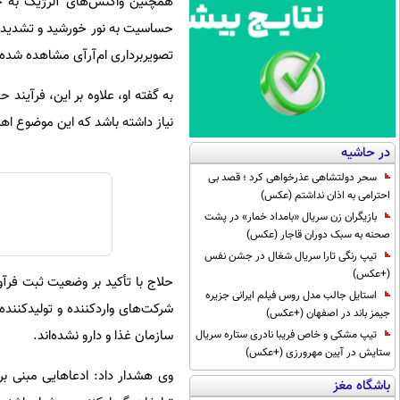
همچنین واکنش‌های آلرژیک به جو
حساسیت به نور خورشید و تشدید 
تصویربرداری ام‌آرآی مشاهده شده
به گفته او، علاوه بر این، فرآین
نیاز داشته باشد که این موضوع اه
در حاشیه
سحر دولتشاهی عذرخواهی کرد ؛ قصد بی
احترامی به اذان نداشتم (عکس)
بازیگران زن سریال «بامداد خمار» در پشت
صحنه به سبک دوران قاجار (عکس)
تیپ رنگی تارا سریال شغال در جشن نفس
(+عکس)
حلاج با تأکید بر وضعیت ثبت فرآ
استایل جالب مدل روس فیلم ایرانی جزیره
شرکت‌های واردکننده و تولیدکننده 
جیمز باند در اصفهان (+عکس)
سازمان غذا و دارو نشده‌اند.
تیپ مشکی و خاص فریبا نادری ستاره سریال
ستایش در آیین مهرورزی (+عکس)
وی هشدار داد: ادعاهایی مبنی بر 
باشگاه مغز