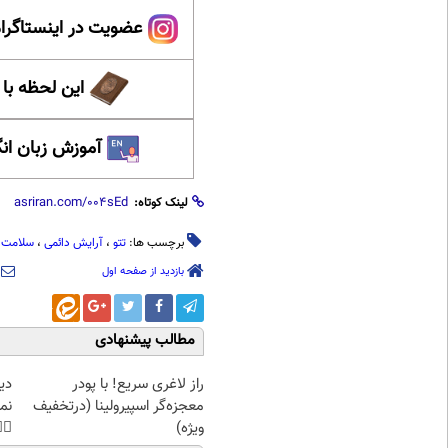
ینستاگرام عصر ایران
حظه با حافظ
 زبان انگلیسی
لینک کوتاه:
ت پوست
،
آرایش دائمی
،
تتو
برچسب ها:
بازدید از صفحه اول
مطالب پیشنهادی
غت
راز لاغری سریع! با پودر
هی
معجزه‌گر اسپیرولینا (درتخفیف
45%تخفیف
ویژه)