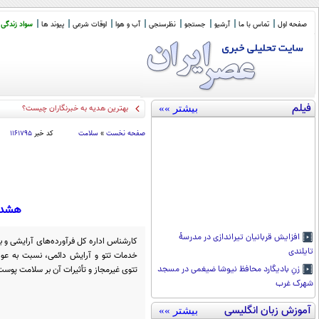
صفحه اول
تماس با ما
آرشیو
جستجو
نظرسنجی
آب و هوا
اوقات شرعی
پیوند ها
سواد زندگی
فیلم
بیشتر »»
باقر خرا
_
صفحه نخست
»
سلامت
کد خبر
۱۱۶۱۷۹۵
هشدار
افزایش قربانیان تیراندازی در مدرسۀ
کارشناس اداره کل فرآورده‌های آرایشی و به
تایلندی
خدمات تتو و آرایش دائمی، نسبت به عوار
تتوی غیرمجاز و تأثیرات آن بر سلامت پوست
زنِ بادیگارد محافظ نیوشا ضیغمی در مسجد
شهرک غرب
آموزش زبان انگلیسی
بیشتر »»