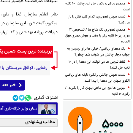
تبلیغات گمراه‌کننده هوشیار باشند.
معمای ریاضی؛ رکورد حل این چالش 10 ثانیه
است
بنابر اعلام سازمان غذا و دارو،
تست هوش تصویری: کدام کلید قفل را باز
میکروپیگمنتیشن، این سازمان در ح
می کند؟
معمای تصویری تک شاخ ها / تشخیص 3
دریافت پروانه بهداشتی و کد آی‌آر
مورد زیر 10 ثانیه برابر با دقت و هوش بصری فوق
العاده
یک معمای ریاضی/ خیلی ها برای رسیدن به
پربیننده ترین پست همین ی
جواب دچار چالش می شوند، شما چطور؟
فقط تیزبین ها می توانند این معما را در 10
رضایی: توافق عربستان با ت
ثانیه حل کنند!
تست هوش چالش برانگیز: نابغه های ریاضی
الگوی پنهان این معما را پیدا کنند!
خبر بعد
تیزبین ها مچ این ماهی پنهان کار را بگیرند! /
رکورد 10 ثانیه
اشتراک گذاری :
ادعای وزیر خزانه‌داری آم
مطالب پیشنهادی