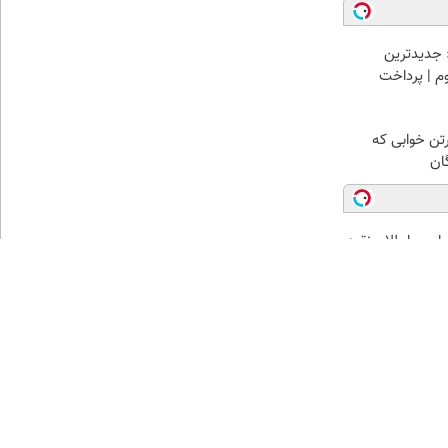
 جدیدترین
وم | پرداخت
رتن خوابی که
ان
من با طلا و نقره