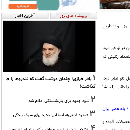
پربیننده های روز
آخرین اخبار
سوزن و از طریق
 در نواحی ابرو،
تعداد ژنتیکی که
1
 تتو نظیر درد،
باقر خرازی؛ چندان درشت گفت که تندروها را جا
گذاشت!
 دائمی با منشأ
2
شرط جدید برای بازنشستگی اعلام شد
/
بله عصر ایران
3
«تجرد قطعی»، انتخابی جدید برای سبک زندگی
حصولات آلوده و
4
پزشکیان: هر زمان می‌خواهیم کاری انجام دهیم،