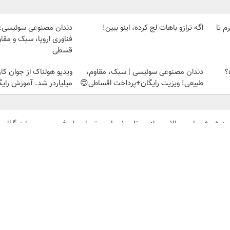
لمپ طلاسی، از ۰.۵ گرم تا
اگه ترازو باهات لج کرده، اینو ببین!
دندان مصنوعی سوئیسی:
فناوری اروپا، سبک و مقا
قسطی
؟
دندان مصنوعی سوئیسی | سبک، مقاوم،
ویدیو هولناک از جوان کا
طبیعی! ویزیت رایگان+پرداخت اقساطی😍
میلیاردر شد. آموزش رایگ
ید شمش پلمپ طلاسی، از
تا 100 میلیون تومان وام فوری
سرمایه گذاری ا
 ۱۰ گرم
خرید طلا💰💰 (بدون ضامن)
| دیجی کالا
اعتبارسنجی
دیزل ژنراتور
بوکینگ