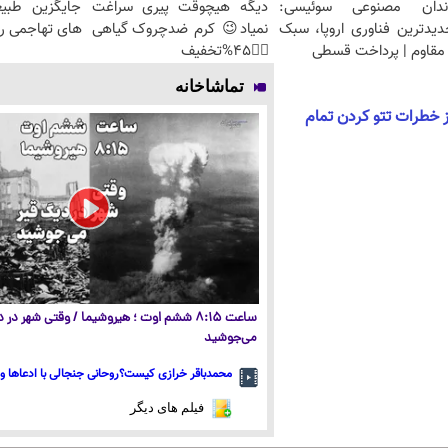
ندان مصنوعی سوئیسی:
دیگه هیچوقت پیری سراغت
جایگزین طبی
دیدترین فناوری اروپا، سبک
نمیاد😉 کرم ضدچروک گیاهی
های تهاجمی ر
مقاوم | پرداخت قسطی
👈🏻45%تخفیف
تماشاخانه
 خطرات تتو کردن تمام
ساعت ۸:۱۵ ششم اوت ؛ هیروشیما / وقتی شهر در
می‌جوشید
محمدباقر خرازی کیست؟روحانی جنجالی با ادعاها و 
فیلم های دیگر