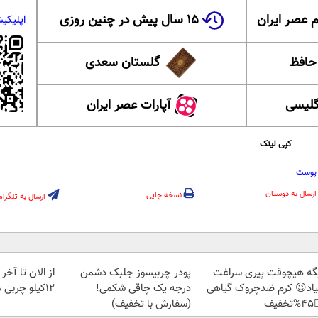
۱۵ سال پیش در چنین روزی
عضویت در ا
 ایران
گلستان سعدی
این ل
آپارات عصر ایران
آموزش
کپی لینک
سلام
ارسال به دوستان
نسخه چاپی
ارسال به تلگرام
تابستون حداقل
پودر چربیسوز جلبک دشمن
دیگه هیچوقت پیری سرا
12کیلو چربی میسوزونی
درجه یک چاقی شکمی!
نمیاد😉 کرم ضدچروک گیا
(سفارش با تخفیف)
👈